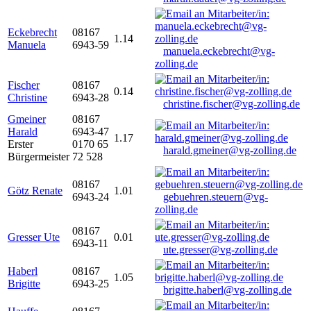
Eckebrecht
08167
1.14
Manuela
6943-59
manuela.eckebrecht@vg-
zolling.de
Fischer
08167
0.14
Christine
6943-28
christine.fischer@vg-zolling.de
Gmeiner
08167
Harald
6943-47
1.17
Erster
0170 65
harald.gmeiner@vg-zolling.de
Bürgermeister
72 528
08167
Götz Renate
1.01
6943-24
gebuehren.steuern@vg-
zolling.de
08167
Gresser Ute
0.01
6943-11
ute.gresser@vg-zolling.de
Haberl
08167
1.05
Brigitte
6943-25
brigitte.haberl@vg-zolling.de