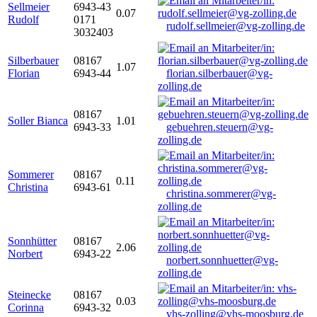
Sellmeier
6943-43
0.07
Rudolf
0171
rudolf.sellmeier@vg-zolling.de
3032403
Silberbauer
08167
1.07
Florian
6943-44
florian.silberbauer@vg-
zolling.de
08167
Soller Bianca
1.01
6943-33
gebuehren.steuern@vg-
zolling.de
Sommerer
08167
0.11
Christina
6943-61
christina.sommerer@vg-
zolling.de
Sonnhütter
08167
2.06
Norbert
6943-22
norbert.sonnhuetter@vg-
zolling.de
Steinecke
08167
0.03
Corinna
6943-32
vhs-zolling@vhs-moosburg.de