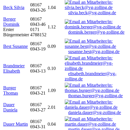
08167
Beck Silvia
1.04
6943-26
silvia.beck@vg-zolling.de
Berger
08167
Dominik
6943-46
1.12
Erster
0171
dominik.berger@vg-zolling.de
Bürgermeister
4788152
08167
Best Susanne
0.09
6943-19
susanne.best@vg-zolling.de
Brandmeier
08167
0.10
Elisabeth
6943-13
elisabeth.brandmeier@vg-
zolling.de
Burger
08167
1.09
Thomas
6943-21
thomas.burger@vg-zolling.de
Dauer
08167
2.01
Daniela
6943-27
daniela.dauer@vg-zolling.de
08167
Dauer Martin
0.04
6943-31
martin.dauer@vg-zolling.de