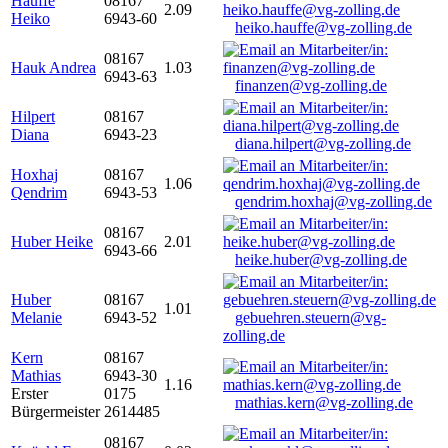
Hauffe
08167
2.09
Heiko
6943-60
heiko.hauffe@vg-zolling.de
08167
Hauk Andrea
1.03
6943-63
finanzen@vg-zolling.de
Hilpert
08167
Diana
6943-23
diana.hilpert@vg-zolling.de
Hoxhaj
08167
1.06
Qendrim
6943-53
qendrim.hoxhaj@vg-zolling.de
08167
Huber Heike
2.01
6943-66
heike.huber@vg-zolling.de
Huber
08167
1.01
Melanie
6943-52
gebuehren.steuern@vg-
zolling.de
Kern
08167
Mathias
6943-30
1.16
Erster
0175
mathias.kern@vg-zolling.de
Bürgermeister
2614485
08167