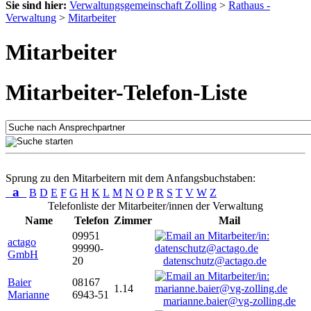
Sie sind hier:
Verwaltungsgemeinschaft Zolling
>
Rathaus -
Verwaltung
>
Mitarbeiter
Mitarbeiter
Mitarbeiter-Telefon-Liste
Sprung zu den Mitarbeitern mit dem Anfangsbuchstaben:
a
B
D
E
F
G
H
K
L
M
N
O
P
R
S
T
V
W
Z
Telefonliste der Mitarbeiter/innen der Verwaltung
Name
Telefon
Zimmer
Mail
09951
actago
99990-
GmbH
20
datenschutz@actago.de
Baier
08167
1.14
Marianne
6943-51
marianne.baier@vg-zolling.de