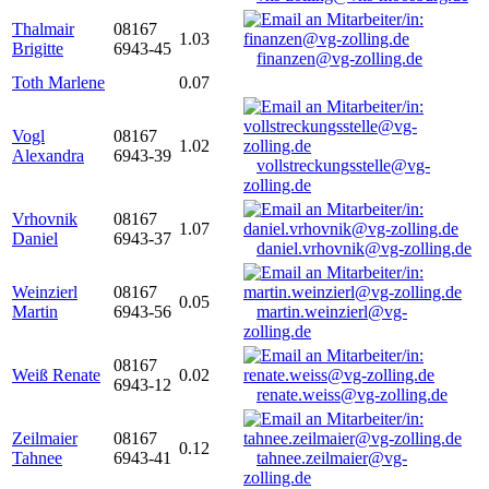
Thalmair
08167
1.03
Brigitte
6943-45
finanzen@vg-zolling.de
Toth Marlene
0.07
Vogl
08167
1.02
Alexandra
6943-39
vollstreckungsstelle@vg-
zolling.de
Vrhovnik
08167
1.07
Daniel
6943-37
daniel.vrhovnik@vg-zolling.de
Weinzierl
08167
0.05
Martin
6943-56
martin.weinzierl@vg-
zolling.de
08167
Weiß Renate
0.02
6943-12
renate.weiss@vg-zolling.de
Zeilmaier
08167
0.12
Tahnee
6943-41
tahnee.zeilmaier@vg-
zolling.de