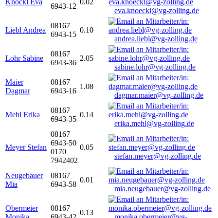
Knöckl Eva
0.02
6943-12
eva.knoeckl@vg-zolling.de
08167
Liebl Andrea
0.10
6943-15
andrea.liebl@vg-zolling.de
08167
Lohr Sabine
2.05
6943-36
sabine.lohr@vg-zolling.de
Maier
08167
1.08
Dagmar
6943-16
dagmar.maier@vg-zolling.de
08167
Mehl Erika
0.14
6943-35
erika.mehl@vg-zolling.de
08167
6943-50
Meyer Stefan
0.05
0170
stefan.meyer@vg-zolling.de
7942402
Neugebauer
08167
0.01
Mia
6943-58
mia.neugebauer@vg-zolling.de
Obermeier
08167
0.13
Monika
6943-42
monika.obermeier@vg-