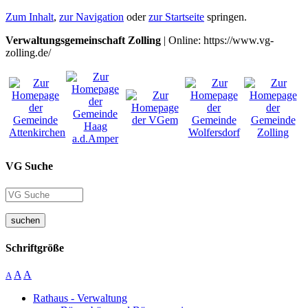
Zum Inhalt
,
zur Navigation
oder
zur Startseite
springen.
Verwaltungsgemeinschaft Zolling
| Online: https://www.vg-
zolling.de/
VG Suche
suchen
Schriftgröße
A
A
A
Rathaus - Verwaltung