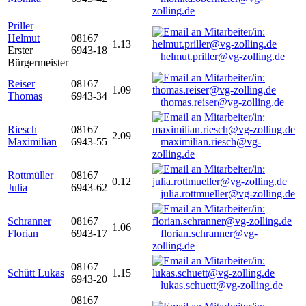
zolling.de
Priller
Helmut
08167
1.13
Erster
6943-18
helmut.priller@vg-zolling.de
Bürgermeister
Reiser
08167
1.09
Thomas
6943-34
thomas.reiser@vg-zolling.de
Riesch
08167
2.09
Maximilian
6943-55
maximilian.riesch@vg-
zolling.de
Rottmüller
08167
0.12
Julia
6943-62
julia.rottmueller@vg-zolling.de
Schranner
08167
1.06
Florian
6943-17
florian.schranner@vg-
zolling.de
08167
Schütt Lukas
1.15
6943-20
lukas.schuett@vg-zolling.de
08167