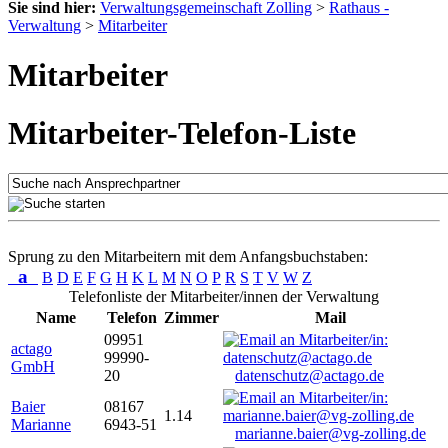
Sie sind hier:
Verwaltungsgemeinschaft Zolling
>
Rathaus -
Verwaltung
>
Mitarbeiter
Mitarbeiter
Mitarbeiter-Telefon-Liste
Sprung zu den Mitarbeitern mit dem Anfangsbuchstaben:
a
B
D
E
F
G
H
K
L
M
N
O
P
R
S
T
V
W
Z
Telefonliste der Mitarbeiter/innen der Verwaltung
Name
Telefon
Zimmer
Mail
09951
actago
99990-
GmbH
20
datenschutz@actago.de
Baier
08167
1.14
Marianne
6943-51
marianne.baier@vg-zolling.de