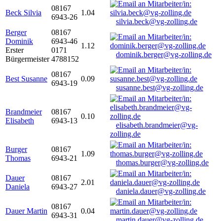
08167
Beck Silvia
1.04
6943-26
silvia.beck@vg-zolling.de
Berger
08167
Dominik
6943-46
1.12
Erster
0171
dominik.berger@vg-zolling.de
Bürgermeister
4788152
08167
Best Susanne
0.09
6943-19
susanne.best@vg-zolling.de
Brandmeier
08167
0.10
Elisabeth
6943-13
elisabeth.brandmeier@vg-
zolling.de
Burger
08167
1.09
Thomas
6943-21
thomas.burger@vg-zolling.de
Dauer
08167
2.01
Daniela
6943-27
daniela.dauer@vg-zolling.de
08167
Dauer Martin
0.04
6943-31
martin.dauer@vg-zolling.de