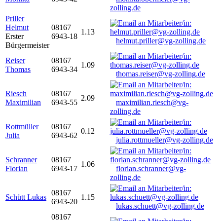
zolling.de
Priller
Helmut
08167
1.13
Erster
6943-18
helmut.priller@vg-zolling.de
Bürgermeister
Reiser
08167
1.09
Thomas
6943-34
thomas.reiser@vg-zolling.de
Riesch
08167
2.09
Maximilian
6943-55
maximilian.riesch@vg-
zolling.de
Rottmüller
08167
0.12
Julia
6943-62
julia.rottmueller@vg-zolling.de
Schranner
08167
1.06
Florian
6943-17
florian.schranner@vg-
zolling.de
08167
Schütt Lukas
1.15
6943-20
lukas.schuett@vg-zolling.de
08167