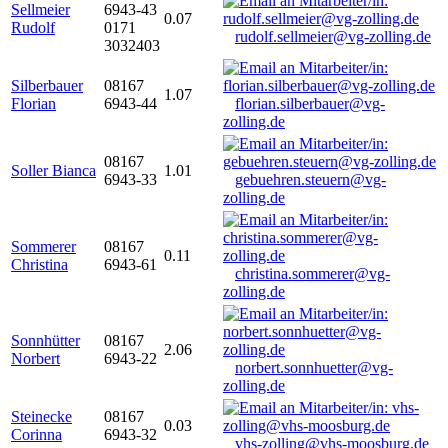
Sellmeier
6943-43
0.07
Rudolf
0171
rudolf.sellmeier@vg-zolling.de
3032403
Silberbauer
08167
1.07
Florian
6943-44
florian.silberbauer@vg-
zolling.de
08167
Soller Bianca
1.01
6943-33
gebuehren.steuern@vg-
zolling.de
Sommerer
08167
0.11
Christina
6943-61
christina.sommerer@vg-
zolling.de
Sonnhütter
08167
2.06
Norbert
6943-22
norbert.sonnhuetter@vg-
zolling.de
Steinecke
08167
0.03
Corinna
6943-32
vhs-zolling@vhs-moosburg.de