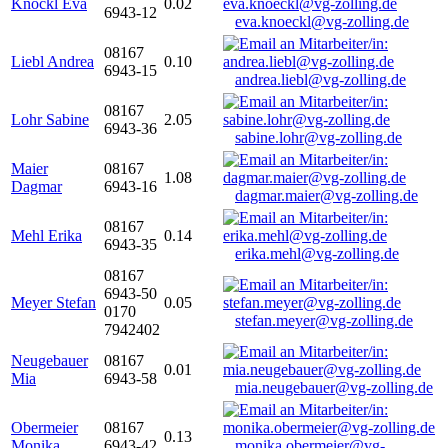
Knöckl Eva
0.02
6943-12
eva.knoeckl@vg-zolling.de
08167
Liebl Andrea
0.10
6943-15
andrea.liebl@vg-zolling.de
08167
Lohr Sabine
2.05
6943-36
sabine.lohr@vg-zolling.de
Maier
08167
1.08
Dagmar
6943-16
dagmar.maier@vg-zolling.de
08167
Mehl Erika
0.14
6943-35
erika.mehl@vg-zolling.de
08167
6943-50
Meyer Stefan
0.05
0170
stefan.meyer@vg-zolling.de
7942402
Neugebauer
08167
0.01
Mia
6943-58
mia.neugebauer@vg-zolling.de
Obermeier
08167
0.13
Monika
6943-42
monika.obermeier@vg-