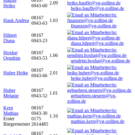
Hauffe
08167
2.09
Heiko
6943-60
heiko.hauffe@vg-zolling.de
08167
Hauk Andrea
1.03
6943-63
finanzen@vg-zolling.de
Hilpert
08167
Diana
6943-23
diana.hilpert@vg-zolling.de
Hoxhaj
08167
1.06
Qendrim
6943-53
qendrim.hoxhaj@vg-zolling.de
08167
Huber Heike
2.01
6943-66
heike.huber@vg-zolling.de
Huber
08167
1.01
Melanie
6943-52
gebuehren.steuern@vg-
zolling.de
Kern
08167
Mathias
6943-30
1.16
Erster
0175
mathias.kern@vg-zolling.de
Bürgermeister
2614485
08167