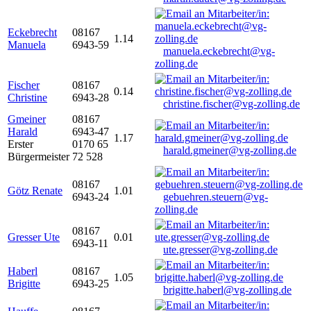
Eckebrecht
08167
1.14
Manuela
6943-59
manuela.eckebrecht@vg-
zolling.de
Fischer
08167
0.14
Christine
6943-28
christine.fischer@vg-zolling.de
Gmeiner
08167
Harald
6943-47
1.17
Erster
0170 65
harald.gmeiner@vg-zolling.de
Bürgermeister
72 528
08167
Götz Renate
1.01
6943-24
gebuehren.steuern@vg-
zolling.de
08167
Gresser Ute
0.01
6943-11
ute.gresser@vg-zolling.de
Haberl
08167
1.05
Brigitte
6943-25
brigitte.haberl@vg-zolling.de