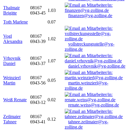
Thalmair
08167
1.03
Brigitte
6943-45
finanzen@vg-zolling.de
Toth Marlene
0.07
Vogl
08167
1.02
Alexandra
6943-39
vollstreckungsstelle@vg-
zolling.de
Vrhovnik
08167
1.07
Daniel
6943-37
daniel.vrhovnik@vg-zolling.de
Weinzierl
08167
0.05
Martin
6943-56
martin.weinzierl@vg-
zolling.de
08167
Weiß Renate
0.02
6943-12
renate.weiss@vg-zolling.de
Zeilmaier
08167
0.12
Tahnee
6943-41
tahnee.zeilmaier@vg-
zolling.de