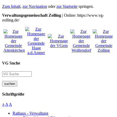
Zum Inhalt
,
zur Navigation
oder
zur Startseite
springen.
Verwaltungsgemeinschaft Zolling
| Online: https://www.vg-
zolling.de/
VG Suche
suchen
Schriftgröße
A
A
A
Rathaus - Verwaltung