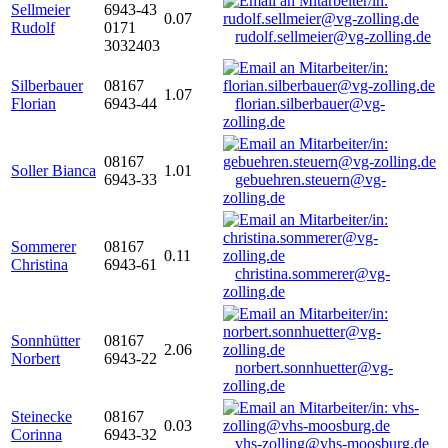
Sellmeier
6943-43
0.07
Rudolf
0171
rudolf.sellmeier@vg-zolling.de
3032403
Silberbauer
08167
1.07
Florian
6943-44
florian.silberbauer@vg-
zolling.de
08167
Soller Bianca
1.01
6943-33
gebuehren.steuern@vg-
zolling.de
Sommerer
08167
0.11
Christina
6943-61
christina.sommerer@vg-
zolling.de
Sonnhütter
08167
2.06
Norbert
6943-22
norbert.sonnhuetter@vg-
zolling.de
Steinecke
08167
0.03
Corinna
6943-32
vhs-zolling@vhs-moosburg.de