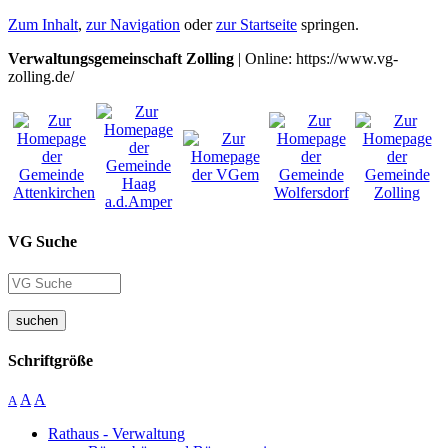
Zum Inhalt
,
zur Navigation
oder
zur Startseite
springen.
Verwaltungsgemeinschaft Zolling
| Online: https://www.vg-
zolling.de/
VG Suche
suchen
Schriftgröße
A
A
A
Rathaus - Verwaltung