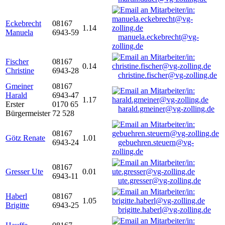
Eckebrecht
08167
1.14
Manuela
6943-59
manuela.eckebrecht@vg-
zolling.de
Fischer
08167
0.14
Christine
6943-28
christine.fischer@vg-zolling.de
Gmeiner
08167
Harald
6943-47
1.17
Erster
0170 65
harald.gmeiner@vg-zolling.de
Bürgermeister
72 528
08167
Götz Renate
1.01
6943-24
gebuehren.steuern@vg-
zolling.de
08167
Gresser Ute
0.01
6943-11
ute.gresser@vg-zolling.de
Haberl
08167
1.05
Brigitte
6943-25
brigitte.haberl@vg-zolling.de