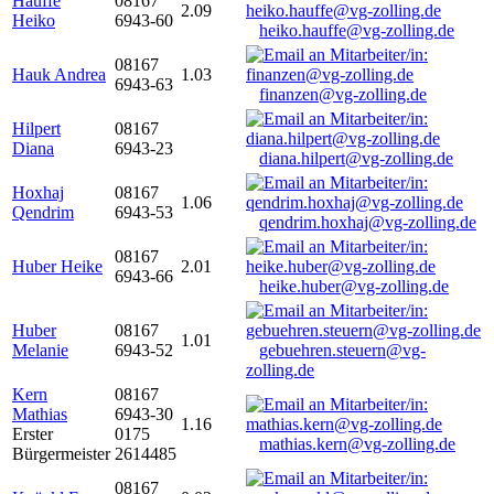
Hauffe
08167
2.09
Heiko
6943-60
heiko.hauffe@vg-zolling.de
08167
Hauk Andrea
1.03
6943-63
finanzen@vg-zolling.de
Hilpert
08167
Diana
6943-23
diana.hilpert@vg-zolling.de
Hoxhaj
08167
1.06
Qendrim
6943-53
qendrim.hoxhaj@vg-zolling.de
08167
Huber Heike
2.01
6943-66
heike.huber@vg-zolling.de
Huber
08167
1.01
Melanie
6943-52
gebuehren.steuern@vg-
zolling.de
Kern
08167
Mathias
6943-30
1.16
Erster
0175
mathias.kern@vg-zolling.de
Bürgermeister
2614485
08167