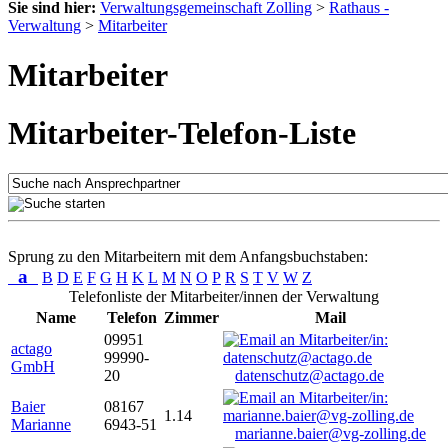
Sie sind hier:
Verwaltungsgemeinschaft Zolling
>
Rathaus -
Verwaltung
>
Mitarbeiter
Mitarbeiter
Mitarbeiter-Telefon-Liste
Sprung zu den Mitarbeitern mit dem Anfangsbuchstaben:
a
B
D
E
F
G
H
K
L
M
N
O
P
R
S
T
V
W
Z
Telefonliste der Mitarbeiter/innen der Verwaltung
Name
Telefon
Zimmer
Mail
09951
actago
99990-
GmbH
20
datenschutz@actago.de
Baier
08167
1.14
Marianne
6943-51
marianne.baier@vg-zolling.de