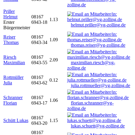
zolling.de
Priller
Helmut
08167
1.13
Erster
6943-18
helmut.priller@vg-zolling.de
Bürgermeister
Reiser
08167
1.09
Thomas
6943-34
thomas.reiser@vg-zolling.de
Riesch
08167
2.09
Maximilian
6943-55
maximilian.riesch@vg-
zolling.de
Rottmüller
08167
0.12
Julia
6943-62
julia.rottmueller@vg-zolling.de
Schranner
08167
1.06
Florian
6943-17
florian.schranner@vg-
zolling.de
08167
Schütt Lukas
1.15
6943-20
lukas.schuett@vg-zolling.de
08167