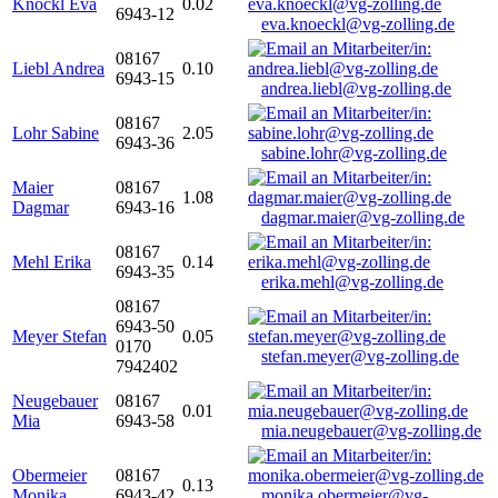
Knöckl Eva
0.02
6943-12
eva.knoeckl@vg-zolling.de
08167
Liebl Andrea
0.10
6943-15
andrea.liebl@vg-zolling.de
08167
Lohr Sabine
2.05
6943-36
sabine.lohr@vg-zolling.de
Maier
08167
1.08
Dagmar
6943-16
dagmar.maier@vg-zolling.de
08167
Mehl Erika
0.14
6943-35
erika.mehl@vg-zolling.de
08167
6943-50
Meyer Stefan
0.05
0170
stefan.meyer@vg-zolling.de
7942402
Neugebauer
08167
0.01
Mia
6943-58
mia.neugebauer@vg-zolling.de
Obermeier
08167
0.13
Monika
6943-42
monika.obermeier@vg-