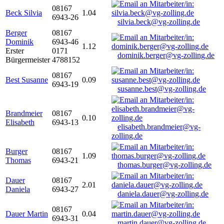
08167
Beck Silvia
1.04
6943-26
silvia.beck@vg-zolling.de
Berger
08167
Dominik
6943-46
1.12
Erster
0171
dominik.berger@vg-zolling.de
Bürgermeister
4788152
08167
Best Susanne
0.09
6943-19
susanne.best@vg-zolling.de
Brandmeier
08167
0.10
Elisabeth
6943-13
elisabeth.brandmeier@vg-
zolling.de
Burger
08167
1.09
Thomas
6943-21
thomas.burger@vg-zolling.de
Dauer
08167
2.01
Daniela
6943-27
daniela.dauer@vg-zolling.de
08167
Dauer Martin
0.04
6943-31
martin.dauer@vg-zolling.de