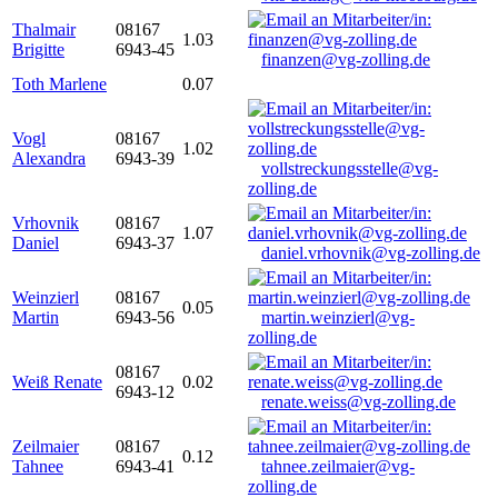
Thalmair
08167
1.03
Brigitte
6943-45
finanzen@vg-zolling.de
Toth Marlene
0.07
Vogl
08167
1.02
Alexandra
6943-39
vollstreckungsstelle@vg-
zolling.de
Vrhovnik
08167
1.07
Daniel
6943-37
daniel.vrhovnik@vg-zolling.de
Weinzierl
08167
0.05
Martin
6943-56
martin.weinzierl@vg-
zolling.de
08167
Weiß Renate
0.02
6943-12
renate.weiss@vg-zolling.de
Zeilmaier
08167
0.12
Tahnee
6943-41
tahnee.zeilmaier@vg-
zolling.de