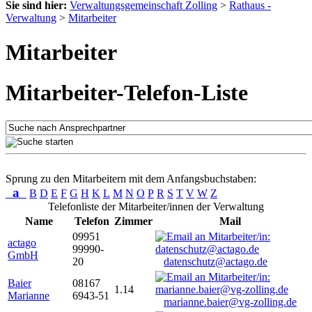
Sie sind hier:
Verwaltungsgemeinschaft Zolling
>
Rathaus -
Verwaltung
>
Mitarbeiter
Mitarbeiter
Mitarbeiter-Telefon-Liste
Sprung zu den Mitarbeitern mit dem Anfangsbuchstaben:
a
B
D
E
F
G
H
K
L
M
N
O
P
R
S
T
V
W
Z
Telefonliste der Mitarbeiter/innen der Verwaltung
Name
Telefon
Zimmer
Mail
09951
actago
99990-
GmbH
20
datenschutz@actago.de
Baier
08167
1.14
Marianne
6943-51
marianne.baier@vg-zolling.de