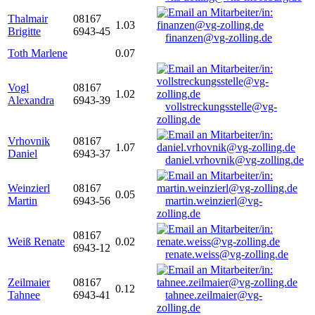
Thalmair
08167
1.03
Brigitte
6943-45
finanzen@vg-zolling.de
Toth Marlene
0.07
Vogl
08167
1.02
Alexandra
6943-39
vollstreckungsstelle@vg-
zolling.de
Vrhovnik
08167
1.07
Daniel
6943-37
daniel.vrhovnik@vg-zolling.de
Weinzierl
08167
0.05
Martin
6943-56
martin.weinzierl@vg-
zolling.de
08167
Weiß Renate
0.02
6943-12
renate.weiss@vg-zolling.de
Zeilmaier
08167
0.12
Tahnee
6943-41
tahnee.zeilmaier@vg-
zolling.de