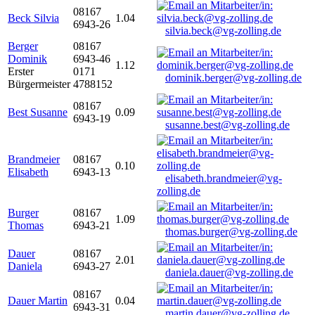
08167
Beck Silvia
1.04
6943-26
silvia.beck@vg-zolling.de
Berger
08167
Dominik
6943-46
1.12
Erster
0171
dominik.berger@vg-zolling.de
Bürgermeister
4788152
08167
Best Susanne
0.09
6943-19
susanne.best@vg-zolling.de
Brandmeier
08167
0.10
Elisabeth
6943-13
elisabeth.brandmeier@vg-
zolling.de
Burger
08167
1.09
Thomas
6943-21
thomas.burger@vg-zolling.de
Dauer
08167
2.01
Daniela
6943-27
daniela.dauer@vg-zolling.de
08167
Dauer Martin
0.04
6943-31
martin.dauer@vg-zolling.de