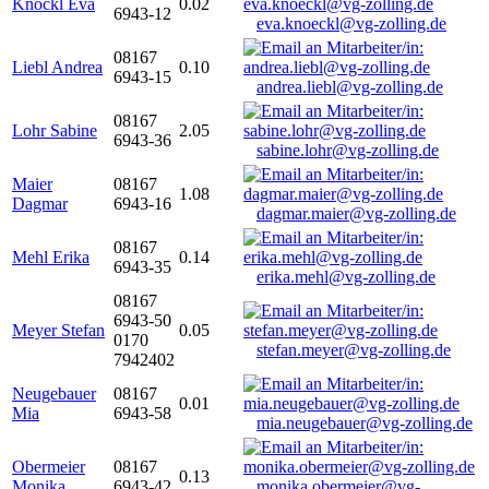
Knöckl Eva
0.02
6943-12
eva.knoeckl@vg-zolling.de
08167
Liebl Andrea
0.10
6943-15
andrea.liebl@vg-zolling.de
08167
Lohr Sabine
2.05
6943-36
sabine.lohr@vg-zolling.de
Maier
08167
1.08
Dagmar
6943-16
dagmar.maier@vg-zolling.de
08167
Mehl Erika
0.14
6943-35
erika.mehl@vg-zolling.de
08167
6943-50
Meyer Stefan
0.05
0170
stefan.meyer@vg-zolling.de
7942402
Neugebauer
08167
0.01
Mia
6943-58
mia.neugebauer@vg-zolling.de
Obermeier
08167
0.13
Monika
6943-42
monika.obermeier@vg-