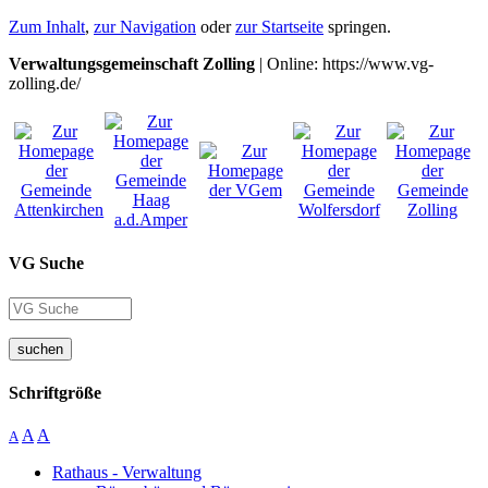
Zum Inhalt
,
zur Navigation
oder
zur Startseite
springen.
Verwaltungsgemeinschaft Zolling
| Online: https://www.vg-
zolling.de/
VG Suche
suchen
Schriftgröße
A
A
A
Rathaus - Verwaltung