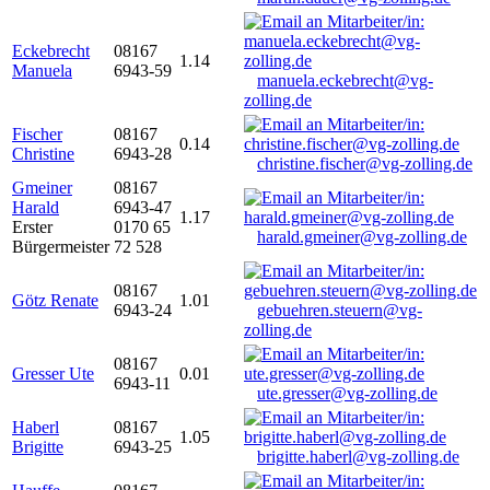
Eckebrecht
08167
1.14
Manuela
6943-59
manuela.eckebrecht@vg-
zolling.de
Fischer
08167
0.14
Christine
6943-28
christine.fischer@vg-zolling.de
Gmeiner
08167
Harald
6943-47
1.17
Erster
0170 65
harald.gmeiner@vg-zolling.de
Bürgermeister
72 528
08167
Götz Renate
1.01
6943-24
gebuehren.steuern@vg-
zolling.de
08167
Gresser Ute
0.01
6943-11
ute.gresser@vg-zolling.de
Haberl
08167
1.05
Brigitte
6943-25
brigitte.haberl@vg-zolling.de