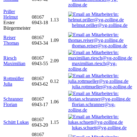
zolling.de
Priller
Helmut
08167
1.13
Erster
6943-18
helmut.priller@vg-zolling.de
Bürgermeister
Reiser
08167
1.09
Thomas
6943-34
thomas.reiser@vg-zolling.de
Riesch
08167
2.09
Maximilian
6943-55
maximilian.riesch@vg-
zolling.de
Rottmüller
08167
0.12
Julia
6943-62
julia.rottmueller@vg-zolling.de
Schranner
08167
1.06
Florian
6943-17
florian.schranner@vg-
zolling.de
08167
Schütt Lukas
1.15
6943-20
lukas.schuett@vg-zolling.de
08167