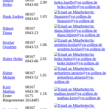
Hauffe
08167
2.09
Heiko
6943-60
heiko.hauffe@vg-zolling.de
08167
Hauk Andrea
1.03
6943-63
finanzen@vg-zolling.de
Hilpert
08167
Diana
6943-23
diana.hilpert@vg-zolling.de
Hoxhaj
08167
1.06
Qendrim
6943-53
qendrim.hoxhaj@vg-zolling.de
08167
Huber Heike
2.01
6943-66
heike.huber@vg-zolling.de
Huber
08167
1.01
Melanie
6943-52
gebuehren.steuern@vg-
zolling.de
Kern
08167
Mathias
6943-30
1.16
Erster
0175
mathias.kern@vg-zolling.de
Bürgermeister
2614485
08167