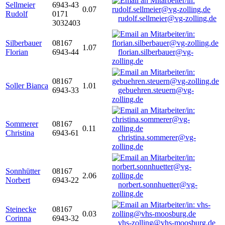
Sellmeier
6943-43
0.07
Rudolf
0171
rudolf.sellmeier@vg-zolling.de
3032403
Silberbauer
08167
1.07
Florian
6943-44
florian.silberbauer@vg-
zolling.de
08167
Soller Bianca
1.01
6943-33
gebuehren.steuern@vg-
zolling.de
Sommerer
08167
0.11
Christina
6943-61
christina.sommerer@vg-
zolling.de
Sonnhütter
08167
2.06
Norbert
6943-22
norbert.sonnhuetter@vg-
zolling.de
Steinecke
08167
0.03
Corinna
6943-32
vhs-zolling@vhs-moosburg.de