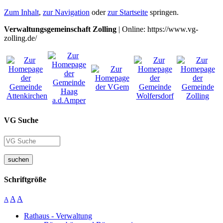
Zum Inhalt
,
zur Navigation
oder
zur Startseite
springen.
Verwaltungsgemeinschaft Zolling
| Online: https://www.vg-
zolling.de/
VG Suche
suchen
Schriftgröße
A
A
A
Rathaus - Verwaltung