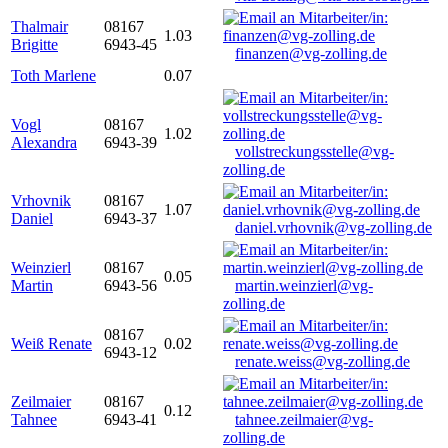
Thalmair
08167
1.03
Brigitte
6943-45
finanzen@vg-zolling.de
Toth Marlene
0.07
Vogl
08167
1.02
Alexandra
6943-39
vollstreckungsstelle@vg-
zolling.de
Vrhovnik
08167
1.07
Daniel
6943-37
daniel.vrhovnik@vg-zolling.de
Weinzierl
08167
0.05
Martin
6943-56
martin.weinzierl@vg-
zolling.de
08167
Weiß Renate
0.02
6943-12
renate.weiss@vg-zolling.de
Zeilmaier
08167
0.12
Tahnee
6943-41
tahnee.zeilmaier@vg-
zolling.de