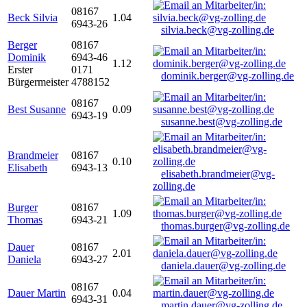
08167
Beck Silvia
1.04
6943-26
silvia.beck@vg-zolling.de
Berger
08167
Dominik
6943-46
1.12
Erster
0171
dominik.berger@vg-zolling.de
Bürgermeister
4788152
08167
Best Susanne
0.09
6943-19
susanne.best@vg-zolling.de
Brandmeier
08167
0.10
Elisabeth
6943-13
elisabeth.brandmeier@vg-
zolling.de
Burger
08167
1.09
Thomas
6943-21
thomas.burger@vg-zolling.de
Dauer
08167
2.01
Daniela
6943-27
daniela.dauer@vg-zolling.de
08167
Dauer Martin
0.04
6943-31
martin.dauer@vg-zolling.de