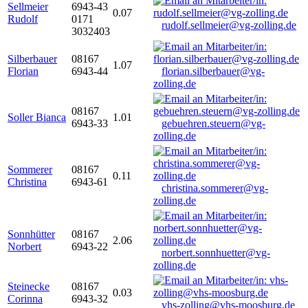
Sellmeier
6943-43
0.07
Rudolf
0171
rudolf.sellmeier@vg-zolling.de
3032403
Silberbauer
08167
1.07
Florian
6943-44
florian.silberbauer@vg-
zolling.de
08167
Soller Bianca
1.01
6943-33
gebuehren.steuern@vg-
zolling.de
Sommerer
08167
0.11
Christina
6943-61
christina.sommerer@vg-
zolling.de
Sonnhütter
08167
2.06
Norbert
6943-22
norbert.sonnhuetter@vg-
zolling.de
Steinecke
08167
0.03
Corinna
6943-32
vhs-zolling@vhs-moosburg.de