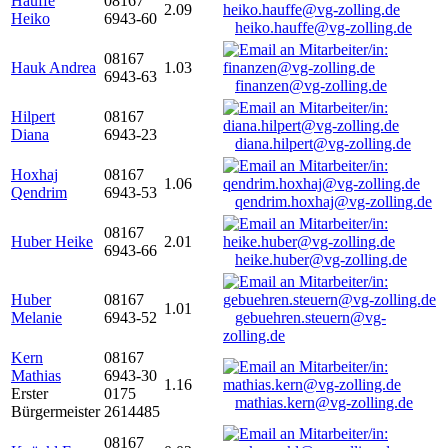
Hauffe
08167
2.09
Heiko
6943-60
heiko.hauffe@vg-zolling.de
08167
Hauk Andrea
1.03
6943-63
finanzen@vg-zolling.de
Hilpert
08167
Diana
6943-23
diana.hilpert@vg-zolling.de
Hoxhaj
08167
1.06
Qendrim
6943-53
qendrim.hoxhaj@vg-zolling.de
08167
Huber Heike
2.01
6943-66
heike.huber@vg-zolling.de
Huber
08167
1.01
Melanie
6943-52
gebuehren.steuern@vg-
zolling.de
Kern
08167
Mathias
6943-30
1.16
Erster
0175
mathias.kern@vg-zolling.de
Bürgermeister
2614485
08167