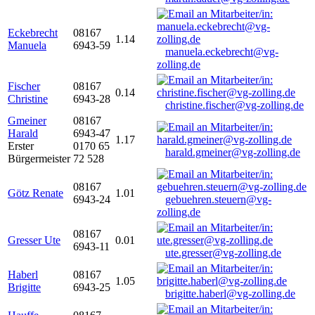
Eckebrecht
08167
1.14
Manuela
6943-59
manuela.eckebrecht@vg-
zolling.de
Fischer
08167
0.14
Christine
6943-28
christine.fischer@vg-zolling.de
Gmeiner
08167
Harald
6943-47
1.17
Erster
0170 65
harald.gmeiner@vg-zolling.de
Bürgermeister
72 528
08167
Götz Renate
1.01
6943-24
gebuehren.steuern@vg-
zolling.de
08167
Gresser Ute
0.01
6943-11
ute.gresser@vg-zolling.de
Haberl
08167
1.05
Brigitte
6943-25
brigitte.haberl@vg-zolling.de