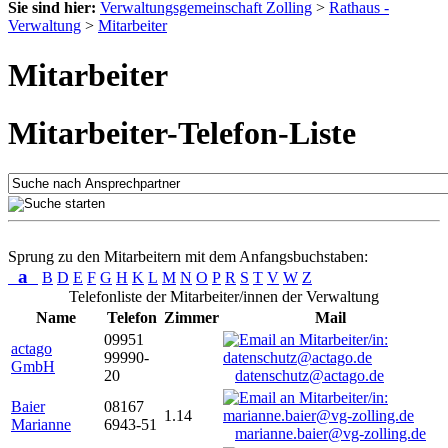
Sie sind hier:
Verwaltungsgemeinschaft Zolling
>
Rathaus -
Verwaltung
>
Mitarbeiter
Mitarbeiter
Mitarbeiter-Telefon-Liste
Sprung zu den Mitarbeitern mit dem Anfangsbuchstaben:
a
B
D
E
F
G
H
K
L
M
N
O
P
R
S
T
V
W
Z
Telefonliste der Mitarbeiter/innen der Verwaltung
Name
Telefon
Zimmer
Mail
09951
actago
99990-
GmbH
20
datenschutz@actago.de
Baier
08167
1.14
Marianne
6943-51
marianne.baier@vg-zolling.de