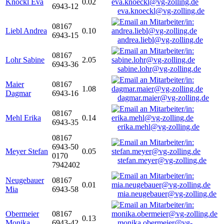
Knöckl Eva
0.02
6943-12
eva.knoeckl@vg-zolling.de
08167
Liebl Andrea
0.10
6943-15
andrea.liebl@vg-zolling.de
08167
Lohr Sabine
2.05
6943-36
sabine.lohr@vg-zolling.de
Maier
08167
1.08
Dagmar
6943-16
dagmar.maier@vg-zolling.de
08167
Mehl Erika
0.14
6943-35
erika.mehl@vg-zolling.de
08167
6943-50
Meyer Stefan
0.05
0170
stefan.meyer@vg-zolling.de
7942402
Neugebauer
08167
0.01
Mia
6943-58
mia.neugebauer@vg-zolling.de
Obermeier
08167
0.13
Monika
6943-42
monika.obermeier@vg-