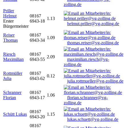
zolling.de
Priller
Helmut
08167
1.13
Erster
6943-18
helmut.priller@vg-zolling.de
Bürgermeister
Reiser
08167
1.09
Thomas
6943-34
thomas.reiser@vg-zolling.de
Riesch
08167
2.09
Maximilian
6943-55
maximilian.riesch@vg-
zolling.de
Rottmüller
08167
0.12
Julia
6943-62
julia.rottmueller@vg-zolling.de
Schranner
08167
1.06
Florian
6943-17
florian.schranner@vg-
zolling.de
08167
Schütt Lukas
1.15
6943-20
lukas.schuett@vg-zolling.de
08167