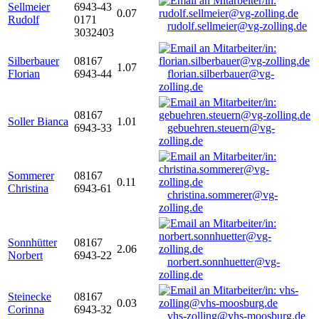
Sellmeier
6943-43
0.07
Rudolf
0171
rudolf.sellmeier@vg-zolling.de
3032403
Silberbauer
08167
1.07
Florian
6943-44
florian.silberbauer@vg-
zolling.de
08167
Soller Bianca
1.01
6943-33
gebuehren.steuern@vg-
zolling.de
Sommerer
08167
0.11
Christina
6943-61
christina.sommerer@vg-
zolling.de
Sonnhütter
08167
2.06
Norbert
6943-22
norbert.sonnhuetter@vg-
zolling.de
Steinecke
08167
0.03
Corinna
6943-32
vhs-zolling@vhs-moosburg.de