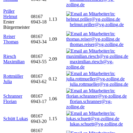
zolling.de
Priller
Helmut
08167
1.13
Erster
6943-18
helmut.priller@vg-zolling.de
Bürgermeister
Reiser
08167
1.09
Thomas
6943-34
thomas.reiser@vg-zolling.de
Riesch
08167
2.09
Maximilian
6943-55
maximilian.riesch@vg-
zolling.de
Rottmüller
08167
0.12
Julia
6943-62
julia.rottmueller@vg-zolling.de
Schranner
08167
1.06
Florian
6943-17
florian.schranner@vg-
zolling.de
08167
Schütt Lukas
1.15
6943-20
lukas.schuett@vg-zolling.de
08167