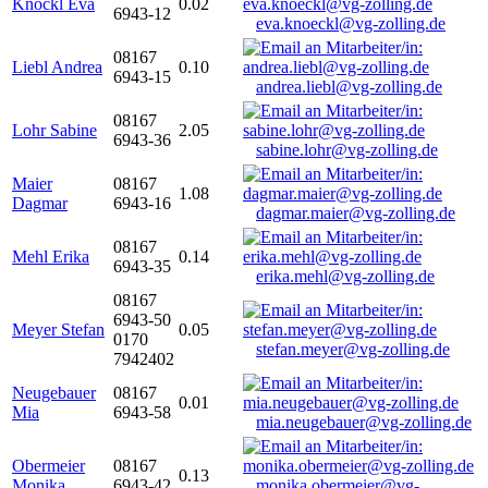
Knöckl Eva
0.02
6943-12
eva.knoeckl@vg-zolling.de
08167
Liebl Andrea
0.10
6943-15
andrea.liebl@vg-zolling.de
08167
Lohr Sabine
2.05
6943-36
sabine.lohr@vg-zolling.de
Maier
08167
1.08
Dagmar
6943-16
dagmar.maier@vg-zolling.de
08167
Mehl Erika
0.14
6943-35
erika.mehl@vg-zolling.de
08167
6943-50
Meyer Stefan
0.05
0170
stefan.meyer@vg-zolling.de
7942402
Neugebauer
08167
0.01
Mia
6943-58
mia.neugebauer@vg-zolling.de
Obermeier
08167
0.13
Monika
6943-42
monika.obermeier@vg-