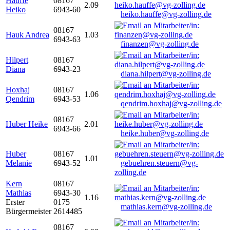
Hauffe
08167
2.09
Heiko
6943-60
heiko.hauffe@vg-zolling.de
08167
Hauk Andrea
1.03
6943-63
finanzen@vg-zolling.de
Hilpert
08167
Diana
6943-23
diana.hilpert@vg-zolling.de
Hoxhaj
08167
1.06
Qendrim
6943-53
qendrim.hoxhaj@vg-zolling.de
08167
Huber Heike
2.01
6943-66
heike.huber@vg-zolling.de
Huber
08167
1.01
Melanie
6943-52
gebuehren.steuern@vg-
zolling.de
Kern
08167
Mathias
6943-30
1.16
Erster
0175
mathias.kern@vg-zolling.de
Bürgermeister
2614485
08167