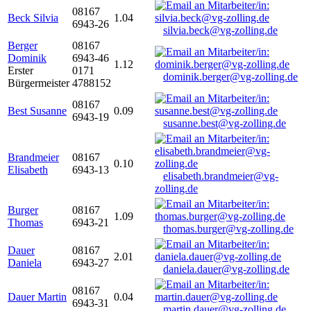
08167
Beck Silvia
1.04
6943-26
silvia.beck@vg-zolling.de
Berger
08167
Dominik
6943-46
1.12
Erster
0171
dominik.berger@vg-zolling.de
Bürgermeister
4788152
08167
Best Susanne
0.09
6943-19
susanne.best@vg-zolling.de
Brandmeier
08167
0.10
Elisabeth
6943-13
elisabeth.brandmeier@vg-
zolling.de
Burger
08167
1.09
Thomas
6943-21
thomas.burger@vg-zolling.de
Dauer
08167
2.01
Daniela
6943-27
daniela.dauer@vg-zolling.de
08167
Dauer Martin
0.04
6943-31
martin.dauer@vg-zolling.de