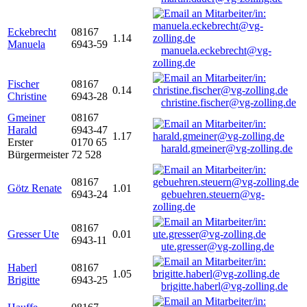
Eckebrecht
08167
1.14
Manuela
6943-59
manuela.eckebrecht@vg-
zolling.de
Fischer
08167
0.14
Christine
6943-28
christine.fischer@vg-zolling.de
Gmeiner
08167
Harald
6943-47
1.17
Erster
0170 65
harald.gmeiner@vg-zolling.de
Bürgermeister
72 528
08167
Götz Renate
1.01
6943-24
gebuehren.steuern@vg-
zolling.de
08167
Gresser Ute
0.01
6943-11
ute.gresser@vg-zolling.de
Haberl
08167
1.05
Brigitte
6943-25
brigitte.haberl@vg-zolling.de