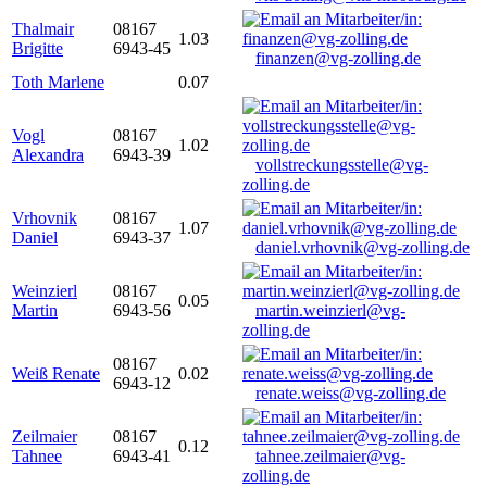
Thalmair
08167
1.03
Brigitte
6943-45
finanzen@vg-zolling.de
Toth Marlene
0.07
Vogl
08167
1.02
Alexandra
6943-39
vollstreckungsstelle@vg-
zolling.de
Vrhovnik
08167
1.07
Daniel
6943-37
daniel.vrhovnik@vg-zolling.de
Weinzierl
08167
0.05
Martin
6943-56
martin.weinzierl@vg-
zolling.de
08167
Weiß Renate
0.02
6943-12
renate.weiss@vg-zolling.de
Zeilmaier
08167
0.12
Tahnee
6943-41
tahnee.zeilmaier@vg-
zolling.de