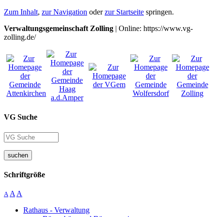
Zum Inhalt
,
zur Navigation
oder
zur Startseite
springen.
Verwaltungsgemeinschaft Zolling
| Online: https://www.vg-
zolling.de/
VG Suche
suchen
Schriftgröße
A
A
A
Rathaus - Verwaltung