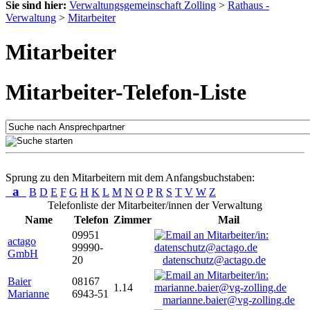
Sie sind hier:
Verwaltungsgemeinschaft Zolling
>
Rathaus -
Verwaltung
>
Mitarbeiter
Mitarbeiter
Mitarbeiter-Telefon-Liste
Sprung zu den Mitarbeitern mit dem Anfangsbuchstaben:
a
B
D
E
F
G
H
K
L
M
N
O
P
R
S
T
V
W
Z
Telefonliste der Mitarbeiter/innen der Verwaltung
Name
Telefon
Zimmer
Mail
09951
actago
99990-
GmbH
20
datenschutz@actago.de
Baier
08167
1.14
Marianne
6943-51
marianne.baier@vg-zolling.de