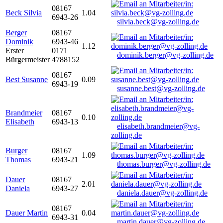
08167
Beck Silvia
1.04
6943-26
silvia.beck@vg-zolling.de
Berger
08167
Dominik
6943-46
1.12
Erster
0171
dominik.berger@vg-zolling.de
Bürgermeister
4788152
08167
Best Susanne
0.09
6943-19
susanne.best@vg-zolling.de
Brandmeier
08167
0.10
Elisabeth
6943-13
elisabeth.brandmeier@vg-
zolling.de
Burger
08167
1.09
Thomas
6943-21
thomas.burger@vg-zolling.de
Dauer
08167
2.01
Daniela
6943-27
daniela.dauer@vg-zolling.de
08167
Dauer Martin
0.04
6943-31
martin.dauer@vg-zolling.de