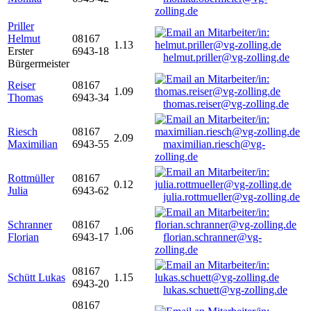
zolling.de
Priller
Helmut
08167
1.13
Erster
6943-18
helmut.priller@vg-zolling.de
Bürgermeister
Reiser
08167
1.09
Thomas
6943-34
thomas.reiser@vg-zolling.de
Riesch
08167
2.09
Maximilian
6943-55
maximilian.riesch@vg-
zolling.de
Rottmüller
08167
0.12
Julia
6943-62
julia.rottmueller@vg-zolling.de
Schranner
08167
1.06
Florian
6943-17
florian.schranner@vg-
zolling.de
08167
Schütt Lukas
1.15
6943-20
lukas.schuett@vg-zolling.de
08167