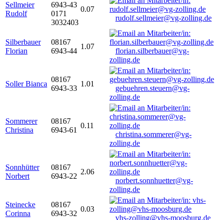
Sellmeier
6943-43
0.07
Rudolf
0171
rudolf.sellmeier@vg-zolling.de
3032403
Silberbauer
08167
1.07
Florian
6943-44
florian.silberbauer@vg-
zolling.de
08167
Soller Bianca
1.01
6943-33
gebuehren.steuern@vg-
zolling.de
Sommerer
08167
0.11
Christina
6943-61
christina.sommerer@vg-
zolling.de
Sonnhütter
08167
2.06
Norbert
6943-22
norbert.sonnhuetter@vg-
zolling.de
Steinecke
08167
0.03
Corinna
6943-32
vhs-zolling@vhs-moosburg.de