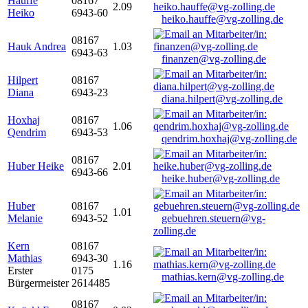
Hauffe
08167
2.09
Heiko
6943-60
heiko.hauffe@vg-zolling.de
08167
Hauk Andrea
1.03
6943-63
finanzen@vg-zolling.de
Hilpert
08167
Diana
6943-23
diana.hilpert@vg-zolling.de
Hoxhaj
08167
1.06
Qendrim
6943-53
qendrim.hoxhaj@vg-zolling.de
08167
Huber Heike
2.01
6943-66
heike.huber@vg-zolling.de
Huber
08167
1.01
Melanie
6943-52
gebuehren.steuern@vg-
zolling.de
Kern
08167
Mathias
6943-30
1.16
Erster
0175
mathias.kern@vg-zolling.de
Bürgermeister
2614485
08167