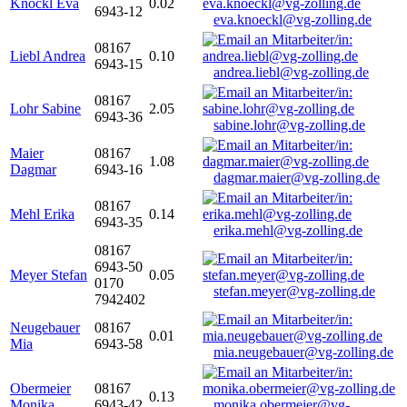
Knöckl Eva
0.02
6943-12
eva.knoeckl@vg-zolling.de
08167
Liebl Andrea
0.10
6943-15
andrea.liebl@vg-zolling.de
08167
Lohr Sabine
2.05
6943-36
sabine.lohr@vg-zolling.de
Maier
08167
1.08
Dagmar
6943-16
dagmar.maier@vg-zolling.de
08167
Mehl Erika
0.14
6943-35
erika.mehl@vg-zolling.de
08167
6943-50
Meyer Stefan
0.05
0170
stefan.meyer@vg-zolling.de
7942402
Neugebauer
08167
0.01
Mia
6943-58
mia.neugebauer@vg-zolling.de
Obermeier
08167
0.13
Monika
6943-42
monika.obermeier@vg-