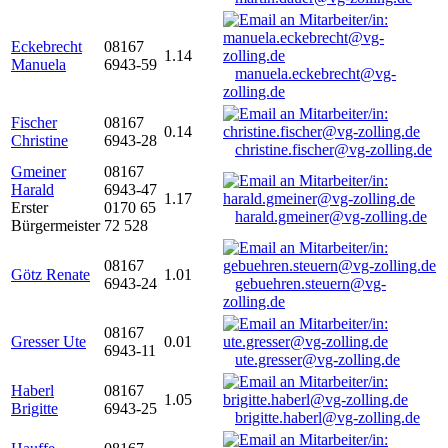
Eckebrecht
08167
1.14
Manuela
6943-59
manuela.eckebrecht@vg-
zolling.de
Fischer
08167
0.14
Christine
6943-28
christine.fischer@vg-zolling.de
Gmeiner
08167
Harald
6943-47
1.17
Erster
0170 65
harald.gmeiner@vg-zolling.de
Bürgermeister
72 528
08167
Götz Renate
1.01
6943-24
gebuehren.steuern@vg-
zolling.de
08167
Gresser Ute
0.01
6943-11
ute.gresser@vg-zolling.de
Haberl
08167
1.05
Brigitte
6943-25
brigitte.haberl@vg-zolling.de