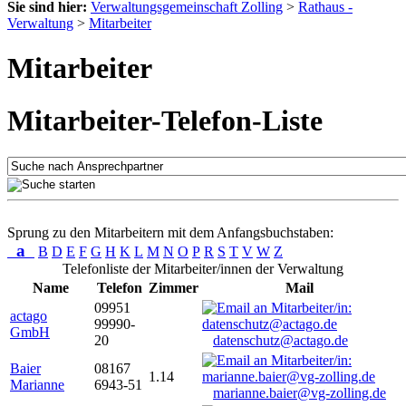
Sie sind hier:
Verwaltungsgemeinschaft Zolling
>
Rathaus -
Verwaltung
>
Mitarbeiter
Mitarbeiter
Mitarbeiter-Telefon-Liste
Sprung zu den Mitarbeitern mit dem Anfangsbuchstaben:
a
B
D
E
F
G
H
K
L
M
N
O
P
R
S
T
V
W
Z
Telefonliste der Mitarbeiter/innen der Verwaltung
Name
Telefon
Zimmer
Mail
09951
actago
99990-
GmbH
20
datenschutz@actago.de
Baier
08167
1.14
Marianne
6943-51
marianne.baier@vg-zolling.de