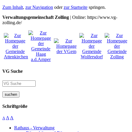
Zum Inhalt
,
zur Navigation
oder
zur Startseite
springen.
Verwaltungsgemeinschaft Zolling
| Online: https://www.vg-
zolling.de/
VG Suche
suchen
Schriftgröße
A
A
A
Rathaus - Verwaltung