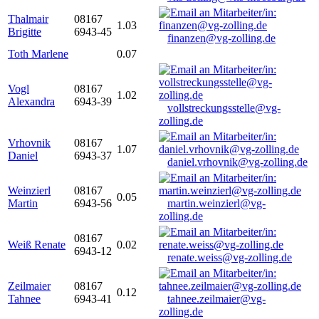
Thalmair
08167
1.03
Brigitte
6943-45
finanzen@vg-zolling.de
Toth Marlene
0.07
Vogl
08167
1.02
Alexandra
6943-39
vollstreckungsstelle@vg-
zolling.de
Vrhovnik
08167
1.07
Daniel
6943-37
daniel.vrhovnik@vg-zolling.de
Weinzierl
08167
0.05
Martin
6943-56
martin.weinzierl@vg-
zolling.de
08167
Weiß Renate
0.02
6943-12
renate.weiss@vg-zolling.de
Zeilmaier
08167
0.12
Tahnee
6943-41
tahnee.zeilmaier@vg-
zolling.de