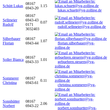
08167
Schütt Lukas
1.15
6943-20
lukas.schuett@vg-zolling.de
08167
Sellmeier
6943-43
0.07
Rudolf
0171
rudolf.sellmeier@vg-zolling.de
3032403
Silberbauer
08167
1.07
Florian
6943-44
florian.silberbauer@vg-
zolling.de
08167
Soller Bianca
1.01
6943-33
gebuehren.steuern@vg-
zolling.de
Sommerer
08167
0.11
Christina
6943-61
christina.sommerer@vg-
zolling.de
Sonnhütter
08167
2.06
Norbert
6943-22
norbert.sonnhuetter@vg-