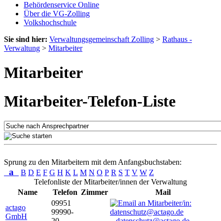
Behördenservice Online
Über die VG-Zolling
Volkshochschule
Sie sind hier:
Verwaltungsgemeinschaft Zolling
>
Rathaus -
Verwaltung
>
Mitarbeiter
Mitarbeiter
Mitarbeiter-Telefon-Liste
Sprung zu den Mitarbeitern mit dem Anfangsbuchstaben:
a
B
D
E
F
G
H
K
L
M
N
O
P
R
S
T
V
W
Z
Telefonliste der Mitarbeiter/innen der Verwaltung
Name
Telefon
Zimmer
Mail
09951
actago
99990-
GmbH
20
datenschutz@actago.de