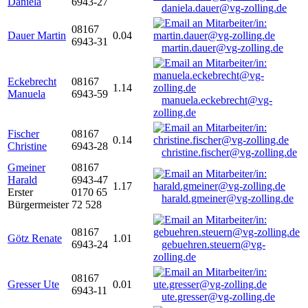
Daniela
6943-27
daniela.dauer@vg-zolling.de
08167
Dauer Martin
0.04
6943-31
martin.dauer@vg-zolling.de
Eckebrecht
08167
1.14
Manuela
6943-59
manuela.eckebrecht@vg-
zolling.de
Fischer
08167
0.14
Christine
6943-28
christine.fischer@vg-zolling.de
Gmeiner
08167
Harald
6943-47
1.17
Erster
0170 65
harald.gmeiner@vg-zolling.de
Bürgermeister
72 528
08167
Götz Renate
1.01
6943-24
gebuehren.steuern@vg-
zolling.de
08167
Gresser Ute
0.01
6943-11
ute.gresser@vg-zolling.de