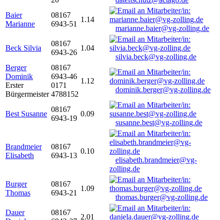
Baier
08167
1.14
Marianne
6943-51
marianne.baier@vg-zolling.de
08167
Beck Silvia
1.04
6943-26
silvia.beck@vg-zolling.de
Berger
08167
Dominik
6943-46
1.12
Erster
0171
dominik.berger@vg-zolling.de
Bürgermeister
4788152
08167
Best Susanne
0.09
6943-19
susanne.best@vg-zolling.de
Brandmeier
08167
0.10
Elisabeth
6943-13
elisabeth.brandmeier@vg-
zolling.de
Burger
08167
1.09
Thomas
6943-21
thomas.burger@vg-zolling.de
Dauer
08167
2.01