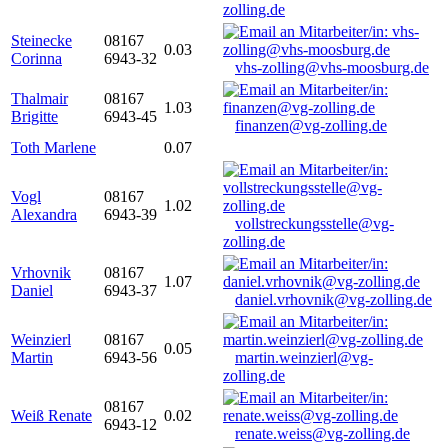
zolling.de
Steinecke
08167
0.03
Corinna
6943-32
vhs-zolling@vhs-moosburg.de
Thalmair
08167
1.03
Brigitte
6943-45
finanzen@vg-zolling.de
Toth Marlene
0.07
Vogl
08167
1.02
Alexandra
6943-39
vollstreckungsstelle@vg-
zolling.de
Vrhovnik
08167
1.07
Daniel
6943-37
daniel.vrhovnik@vg-zolling.de
Weinzierl
08167
0.05
Martin
6943-56
martin.weinzierl@vg-
zolling.de
08167
Weiß Renate
0.02
6943-12
renate.weiss@vg-zolling.de