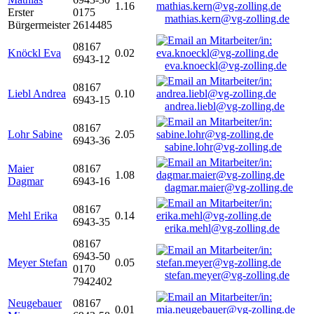
1.16
Erster
0175
mathias.kern@vg-zolling.de
Bürgermeister
2614485
08167
Knöckl Eva
0.02
6943-12
eva.knoeckl@vg-zolling.de
08167
Liebl Andrea
0.10
6943-15
andrea.liebl@vg-zolling.de
08167
Lohr Sabine
2.05
6943-36
sabine.lohr@vg-zolling.de
Maier
08167
1.08
Dagmar
6943-16
dagmar.maier@vg-zolling.de
08167
Mehl Erika
0.14
6943-35
erika.mehl@vg-zolling.de
08167
6943-50
Meyer Stefan
0.05
0170
stefan.meyer@vg-zolling.de
7942402
Neugebauer
08167
0.01