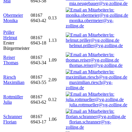
Mia
6943-58
mia.neugebauer@vg-zolling.de
Obermeier
08167
0.13
Monika
6943-42
monika.obermeier@vg-
zolling.de
Priller
Helmut
08167
1.13
Erster
6943-18
helmut.priller@vg-zolling.de
Bürgermeister
Reiser
08167
1.09
Thomas
6943-34
thomas.reiser@vg-zolling.de
Riesch
08167
2.09
Maximilian
6943-55
maximilian.riesch@vg-
zolling.de
Rottmüller
08167
0.12
Julia
6943-62
julia.rottmueller@vg-zolling.de
Schranner
08167
1.06
Florian
6943-17
florian.schranner@vg-
zolling.de