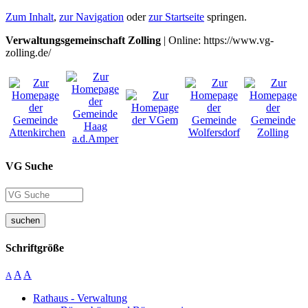
Zum Inhalt
,
zur Navigation
oder
zur Startseite
springen.
Verwaltungsgemeinschaft Zolling
| Online: https://www.vg-
zolling.de/
VG Suche
suchen
Schriftgröße
A
A
A
Rathaus - Verwaltung