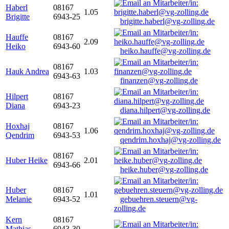
Haberl
08167
1.05
Brigitte
6943-25
brigitte.haberl@vg-zolling.de
Hauffe
08167
2.09
Heiko
6943-60
heiko.hauffe@vg-zolling.de
08167
Hauk Andrea
1.03
6943-63
finanzen@vg-zolling.de
Hilpert
08167
Diana
6943-23
diana.hilpert@vg-zolling.de
Hoxhaj
08167
1.06
Qendrim
6943-53
qendrim.hoxhaj@vg-zolling.de
08167
Huber Heike
2.01
6943-66
heike.huber@vg-zolling.de
Huber
08167
1.01
Melanie
6943-52
gebuehren.steuern@vg-
zolling.de
Kern
08167
Mathias
6943-30