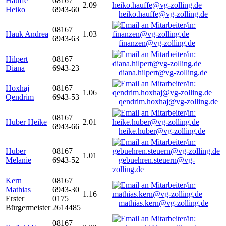
Hauffe
08167
2.09
Heiko
6943-60
heiko.hauffe@vg-zolling.de
08167
Hauk Andrea
1.03
6943-63
finanzen@vg-zolling.de
Hilpert
08167
Diana
6943-23
diana.hilpert@vg-zolling.de
Hoxhaj
08167
1.06
Qendrim
6943-53
qendrim.hoxhaj@vg-zolling.de
08167
Huber Heike
2.01
6943-66
heike.huber@vg-zolling.de
Huber
08167
1.01
Melanie
6943-52
gebuehren.steuern@vg-
zolling.de
Kern
08167
Mathias
6943-30
1.16
Erster
0175
mathias.kern@vg-zolling.de
Bürgermeister
2614485
08167