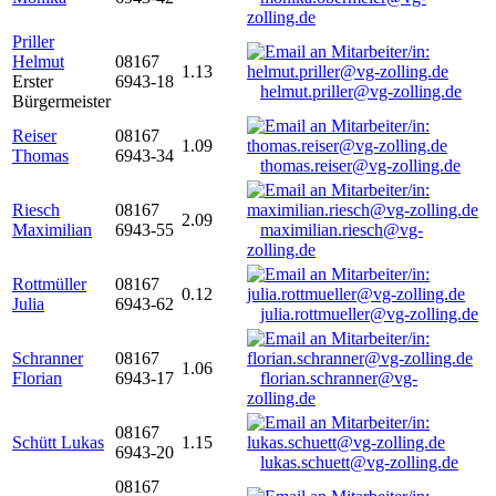
zolling.de
Priller
Helmut
08167
1.13
Erster
6943-18
helmut.priller@vg-zolling.de
Bürgermeister
Reiser
08167
1.09
Thomas
6943-34
thomas.reiser@vg-zolling.de
Riesch
08167
2.09
Maximilian
6943-55
maximilian.riesch@vg-
zolling.de
Rottmüller
08167
0.12
Julia
6943-62
julia.rottmueller@vg-zolling.de
Schranner
08167
1.06
Florian
6943-17
florian.schranner@vg-
zolling.de
08167
Schütt Lukas
1.15
6943-20
lukas.schuett@vg-zolling.de
08167