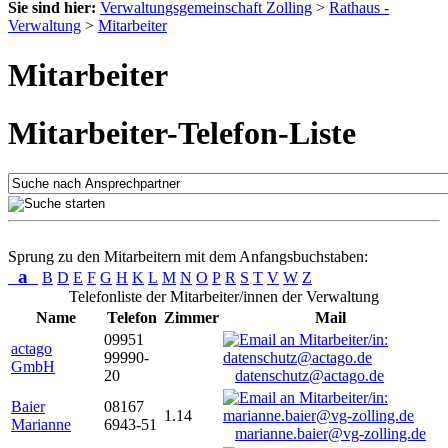
Sie sind hier:
Verwaltungsgemeinschaft Zolling
>
Rathaus -
Verwaltung
>
Mitarbeiter
Mitarbeiter
Mitarbeiter-Telefon-Liste
Sprung zu den Mitarbeitern mit dem Anfangsbuchstaben:
a
B
D
E
F
G
H
K
L
M
N
O
P
R
S
T
V
W
Z
Telefonliste der Mitarbeiter/innen der Verwaltung
Name
Telefon
Zimmer
Mail
09951
actago
99990-
GmbH
20
datenschutz@actago.de
Baier
08167
1.14
Marianne
6943-51
marianne.baier@vg-zolling.de