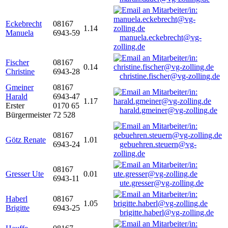
Eckebrecht
08167
1.14
Manuela
6943-59
manuela.eckebrecht@vg-
zolling.de
Fischer
08167
0.14
Christine
6943-28
christine.fischer@vg-zolling.de
Gmeiner
08167
Harald
6943-47
1.17
Erster
0170 65
harald.gmeiner@vg-zolling.de
Bürgermeister
72 528
08167
Götz Renate
1.01
6943-24
gebuehren.steuern@vg-
zolling.de
08167
Gresser Ute
0.01
6943-11
ute.gresser@vg-zolling.de
Haberl
08167
1.05
Brigitte
6943-25
brigitte.haberl@vg-zolling.de