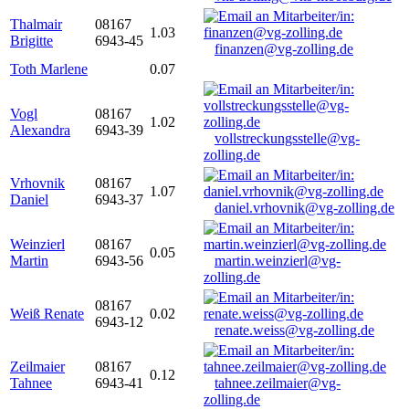
Thalmair
08167
1.03
Brigitte
6943-45
finanzen@vg-zolling.de
Toth Marlene
0.07
Vogl
08167
1.02
Alexandra
6943-39
vollstreckungsstelle@vg-
zolling.de
Vrhovnik
08167
1.07
Daniel
6943-37
daniel.vrhovnik@vg-zolling.de
Weinzierl
08167
0.05
Martin
6943-56
martin.weinzierl@vg-
zolling.de
08167
Weiß Renate
0.02
6943-12
renate.weiss@vg-zolling.de
Zeilmaier
08167
0.12
Tahnee
6943-41
tahnee.zeilmaier@vg-
zolling.de