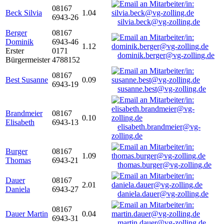
08167
Beck Silvia
1.04
6943-26
silvia.beck@vg-zolling.de
Berger
08167
Dominik
6943-46
1.12
Erster
0171
dominik.berger@vg-zolling.de
Bürgermeister
4788152
08167
Best Susanne
0.09
6943-19
susanne.best@vg-zolling.de
Brandmeier
08167
0.10
Elisabeth
6943-13
elisabeth.brandmeier@vg-
zolling.de
Burger
08167
1.09
Thomas
6943-21
thomas.burger@vg-zolling.de
Dauer
08167
2.01
Daniela
6943-27
daniela.dauer@vg-zolling.de
08167
Dauer Martin
0.04
6943-31
martin.dauer@vg-zolling.de