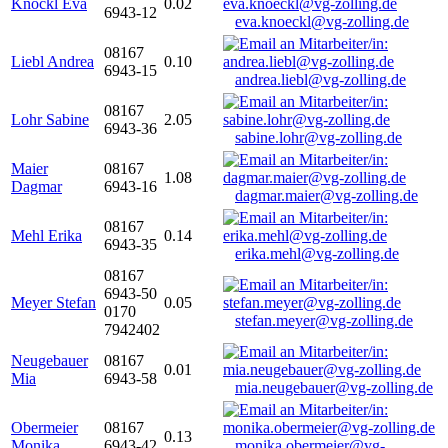
Knöckl Eva
0.02
6943-12
eva.knoeckl@vg-zolling.de
08167
Liebl Andrea
0.10
6943-15
andrea.liebl@vg-zolling.de
08167
Lohr Sabine
2.05
6943-36
sabine.lohr@vg-zolling.de
Maier
08167
1.08
Dagmar
6943-16
dagmar.maier@vg-zolling.de
08167
Mehl Erika
0.14
6943-35
erika.mehl@vg-zolling.de
08167
6943-50
Meyer Stefan
0.05
0170
stefan.meyer@vg-zolling.de
7942402
Neugebauer
08167
0.01
Mia
6943-58
mia.neugebauer@vg-zolling.de
Obermeier
08167
0.13
Monika
6943-42
monika.obermeier@vg-