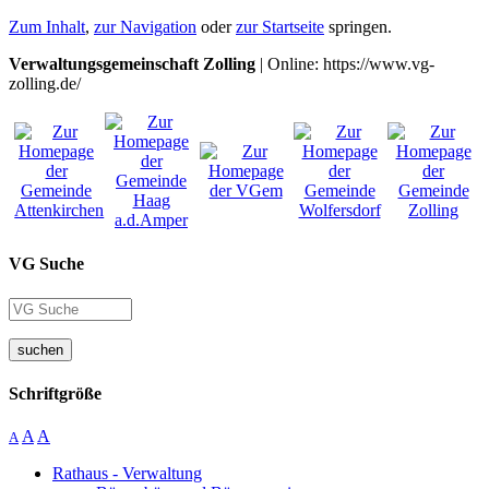
Zum Inhalt
,
zur Navigation
oder
zur Startseite
springen.
Verwaltungsgemeinschaft Zolling
| Online: https://www.vg-
zolling.de/
VG Suche
suchen
Schriftgröße
A
A
A
Rathaus - Verwaltung