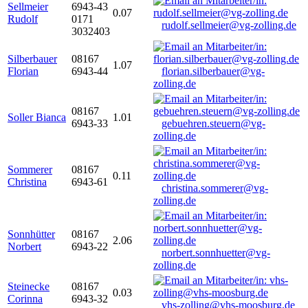
Sellmeier
6943-43
0.07
Rudolf
0171
rudolf.sellmeier@vg-zolling.de
3032403
Silberbauer
08167
1.07
Florian
6943-44
florian.silberbauer@vg-
zolling.de
08167
Soller Bianca
1.01
6943-33
gebuehren.steuern@vg-
zolling.de
Sommerer
08167
0.11
Christina
6943-61
christina.sommerer@vg-
zolling.de
Sonnhütter
08167
2.06
Norbert
6943-22
norbert.sonnhuetter@vg-
zolling.de
Steinecke
08167
0.03
Corinna
6943-32
vhs-zolling@vhs-moosburg.de