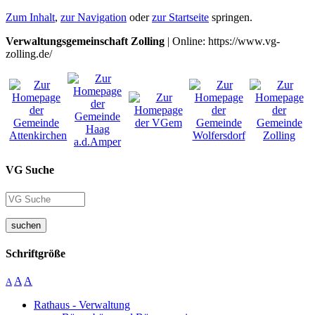
Zum Inhalt
,
zur Navigation
oder
zur Startseite
springen.
Verwaltungsgemeinschaft Zolling
| Online: https://www.vg-
zolling.de/
VG Suche
suchen
Schriftgröße
A
A
A
Rathaus - Verwaltung