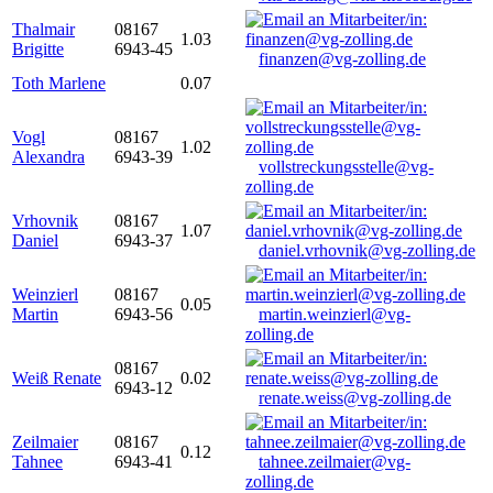
Thalmair
08167
1.03
Brigitte
6943-45
finanzen@vg-zolling.de
Toth Marlene
0.07
Vogl
08167
1.02
Alexandra
6943-39
vollstreckungsstelle@vg-
zolling.de
Vrhovnik
08167
1.07
Daniel
6943-37
daniel.vrhovnik@vg-zolling.de
Weinzierl
08167
0.05
Martin
6943-56
martin.weinzierl@vg-
zolling.de
08167
Weiß Renate
0.02
6943-12
renate.weiss@vg-zolling.de
Zeilmaier
08167
0.12
Tahnee
6943-41
tahnee.zeilmaier@vg-
zolling.de