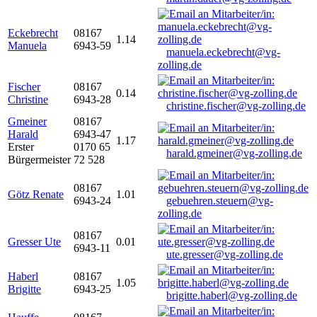
Eckebrecht
08167
1.14
Manuela
6943-59
manuela.eckebrecht@vg-
zolling.de
Fischer
08167
0.14
Christine
6943-28
christine.fischer@vg-zolling.de
Gmeiner
08167
Harald
6943-47
1.17
Erster
0170 65
harald.gmeiner@vg-zolling.de
Bürgermeister
72 528
08167
Götz Renate
1.01
6943-24
gebuehren.steuern@vg-
zolling.de
08167
Gresser Ute
0.01
6943-11
ute.gresser@vg-zolling.de
Haberl
08167
1.05
Brigitte
6943-25
brigitte.haberl@vg-zolling.de