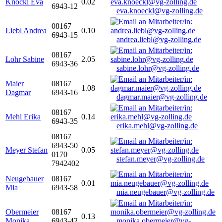
Knöckl Eva
0.02
6943-12
eva.knoeckl@vg-zolling.de
08167
Liebl Andrea
0.10
6943-15
andrea.liebl@vg-zolling.de
08167
Lohr Sabine
2.05
6943-36
sabine.lohr@vg-zolling.de
Maier
08167
1.08
Dagmar
6943-16
dagmar.maier@vg-zolling.de
08167
Mehl Erika
0.14
6943-35
erika.mehl@vg-zolling.de
08167
6943-50
Meyer Stefan
0.05
0170
stefan.meyer@vg-zolling.de
7942402
Neugebauer
08167
0.01
Mia
6943-58
mia.neugebauer@vg-zolling.de
Obermeier
08167
0.13
Monika
6943-42
monika.obermeier@vg-