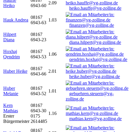
Hauffe
08167
2.09
Heiko
6943-60
heiko.hauffe@vg-zolling.de
08167
Hauk Andrea
1.03
6943-63
finanzen@vg-zolling.de
Hilpert
08167
Diana
6943-23
diana.hilpert@vg-zolling.de
Hoxhaj
08167
1.06
Qendrim
6943-53
qendrim.hoxhaj@vg-zolling.de
08167
Huber Heike
2.01
6943-66
heike.huber@vg-zolling.de
Huber
08167
1.01
Melanie
6943-52
gebuehren.steuern@vg-
zolling.de
Kern
08167
Mathias
6943-30
1.16
Erster
0175
mathias.kern@vg-zolling.de
Bürgermeister
2614485
08167