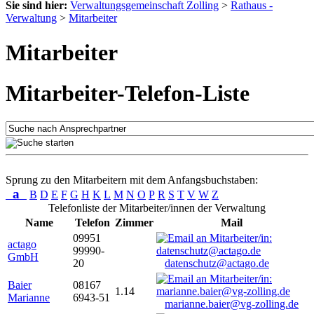
Sie sind hier:
Verwaltungsgemeinschaft Zolling
>
Rathaus -
Verwaltung
>
Mitarbeiter
Mitarbeiter
Mitarbeiter-Telefon-Liste
Sprung zu den Mitarbeitern mit dem Anfangsbuchstaben:
a
B
D
E
F
G
H
K
L
M
N
O
P
R
S
T
V
W
Z
Telefonliste der Mitarbeiter/innen der Verwaltung
Name
Telefon
Zimmer
Mail
09951
actago
99990-
GmbH
20
datenschutz@actago.de
Baier
08167
1.14
Marianne
6943-51
marianne.baier@vg-zolling.de