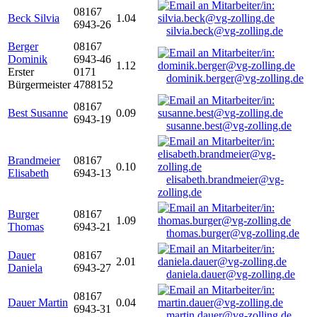
08167
Beck Silvia
1.04
6943-26
silvia.beck@vg-zolling.de
Berger
08167
Dominik
6943-46
1.12
Erster
0171
dominik.berger@vg-zolling.de
Bürgermeister
4788152
08167
Best Susanne
0.09
6943-19
susanne.best@vg-zolling.de
Brandmeier
08167
0.10
Elisabeth
6943-13
elisabeth.brandmeier@vg-
zolling.de
Burger
08167
1.09
Thomas
6943-21
thomas.burger@vg-zolling.de
Dauer
08167
2.01
Daniela
6943-27
daniela.dauer@vg-zolling.de
08167
Dauer Martin
0.04
6943-31
martin.dauer@vg-zolling.de