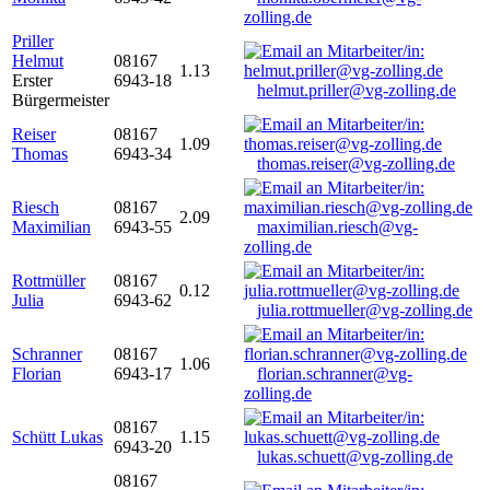
zolling.de
Priller
Helmut
08167
1.13
Erster
6943-18
helmut.priller@vg-zolling.de
Bürgermeister
Reiser
08167
1.09
Thomas
6943-34
thomas.reiser@vg-zolling.de
Riesch
08167
2.09
Maximilian
6943-55
maximilian.riesch@vg-
zolling.de
Rottmüller
08167
0.12
Julia
6943-62
julia.rottmueller@vg-zolling.de
Schranner
08167
1.06
Florian
6943-17
florian.schranner@vg-
zolling.de
08167
Schütt Lukas
1.15
6943-20
lukas.schuett@vg-zolling.de
08167