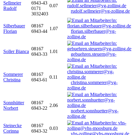
Sellmeier
6943-43
0.07
Rudolf
0171
rudolf.sellmeier@vg-zolling.de
3032403
Silberbauer
08167
1.07
Florian
6943-44
florian.silberbauer@vg-
zolling.de
08167
Soller Bianca
1.01
6943-33
gebuehren.steuern@vg-
zolling.de
Sommerer
08167
0.11
Christina
6943-61
christina.sommerer@vg-
zolling.de
Sonnhütter
08167
2.06
Norbert
6943-22
norbert.sonnhuetter@vg-
zolling.de
Steinecke
08167
0.03
Corinna
6943-32
vhs-zolling@vhs-moosburg.de