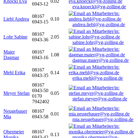
Knöckl Eva
0.02
6943-12
eva.knoeckl@vg-zolling.de
08167
Liebl Andrea
0.10
6943-15
andrea.liebl@vg-zolling.de
08167
Lohr Sabine
2.05
6943-36
sabine.lohr@vg-zolling.de
Maier
08167
1.08
Dagmar
6943-16
dagmar.maier@vg-zolling.de
08167
Mehl Erika
0.14
6943-35
erika.mehl@vg-zolling.de
08167
6943-50
Meyer Stefan
0.05
0170
stefan.meyer@vg-zolling.de
7942402
Neugebauer
08167
0.01
Mia
6943-58
mia.neugebauer@vg-zolling.de
Obermeier
08167
0.13
Monika
6943-42
monika.obermeier@vg-