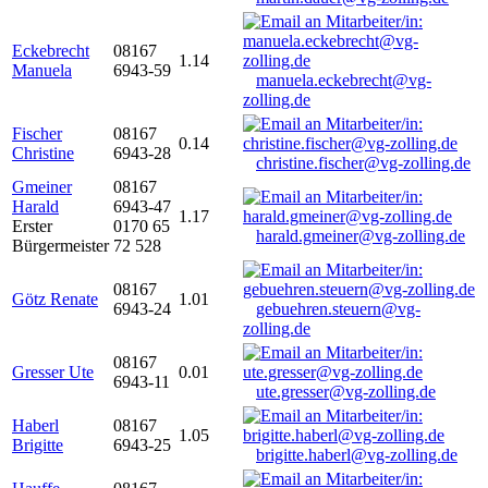
Eckebrecht
08167
1.14
Manuela
6943-59
manuela.eckebrecht@vg-
zolling.de
Fischer
08167
0.14
Christine
6943-28
christine.fischer@vg-zolling.de
Gmeiner
08167
Harald
6943-47
1.17
Erster
0170 65
harald.gmeiner@vg-zolling.de
Bürgermeister
72 528
08167
Götz Renate
1.01
6943-24
gebuehren.steuern@vg-
zolling.de
08167
Gresser Ute
0.01
6943-11
ute.gresser@vg-zolling.de
Haberl
08167
1.05
Brigitte
6943-25
brigitte.haberl@vg-zolling.de