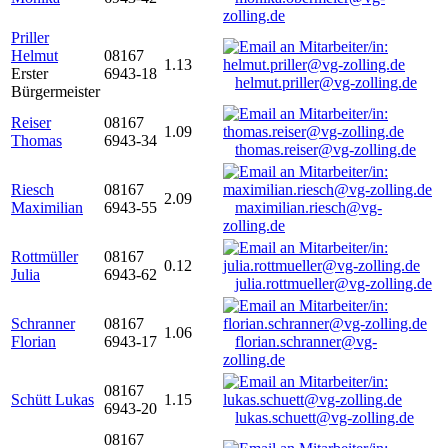
zolling.de
Priller
Helmut
08167
1.13
Erster
6943-18
helmut.priller@vg-zolling.de
Bürgermeister
Reiser
08167
1.09
Thomas
6943-34
thomas.reiser@vg-zolling.de
Riesch
08167
2.09
Maximilian
6943-55
maximilian.riesch@vg-
zolling.de
Rottmüller
08167
0.12
Julia
6943-62
julia.rottmueller@vg-zolling.de
Schranner
08167
1.06
Florian
6943-17
florian.schranner@vg-
zolling.de
08167
Schütt Lukas
1.15
6943-20
lukas.schuett@vg-zolling.de
08167