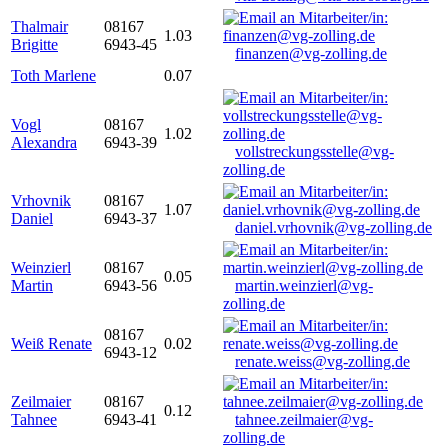
Thalmair
08167
1.03
Brigitte
6943-45
finanzen@vg-zolling.de
Toth Marlene
0.07
Vogl
08167
1.02
Alexandra
6943-39
vollstreckungsstelle@vg-
zolling.de
Vrhovnik
08167
1.07
Daniel
6943-37
daniel.vrhovnik@vg-zolling.de
Weinzierl
08167
0.05
Martin
6943-56
martin.weinzierl@vg-
zolling.de
08167
Weiß Renate
0.02
6943-12
renate.weiss@vg-zolling.de
Zeilmaier
08167
0.12
Tahnee
6943-41
tahnee.zeilmaier@vg-
zolling.de