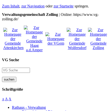
Zum Inhalt
,
zur Navigation
oder
zur Startseite
springen.
Verwaltungsgemeinschaft Zolling
| Online: https://www.vg-
zolling.de/
VG Suche
suchen
Schriftgröße
A
A
A
Rathaus - Verwaltung