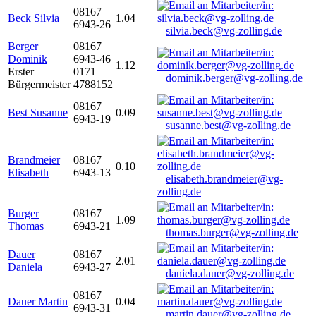
08167
Beck Silvia
1.04
6943-26
silvia.beck@vg-zolling.de
Berger
08167
Dominik
6943-46
1.12
Erster
0171
dominik.berger@vg-zolling.de
Bürgermeister
4788152
08167
Best Susanne
0.09
6943-19
susanne.best@vg-zolling.de
Brandmeier
08167
0.10
Elisabeth
6943-13
elisabeth.brandmeier@vg-
zolling.de
Burger
08167
1.09
Thomas
6943-21
thomas.burger@vg-zolling.de
Dauer
08167
2.01
Daniela
6943-27
daniela.dauer@vg-zolling.de
08167
Dauer Martin
0.04
6943-31
martin.dauer@vg-zolling.de