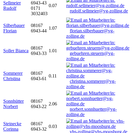
Sellmeier
6943-43
0.07
Rudolf
0171
rudolf.sellmeier@vg-zolling.de
3032403
Silberbauer
08167
1.07
Florian
6943-44
florian.silberbauer@vg-
zolling.de
08167
Soller Bianca
1.01
6943-33
gebuehren.steuern@vg-
zolling.de
Sommerer
08167
0.11
Christina
6943-61
christina.sommerer@vg-
zolling.de
Sonnhütter
08167
2.06
Norbert
6943-22
norbert.sonnhuetter@vg-
zolling.de
Steinecke
08167
0.03
Corinna
6943-32
vhs-zolling@vhs-moosburg.de