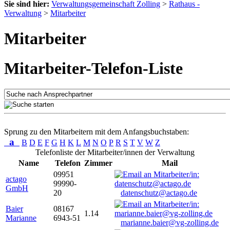
Sie sind hier:
Verwaltungsgemeinschaft Zolling
>
Rathaus -
Verwaltung
>
Mitarbeiter
Mitarbeiter
Mitarbeiter-Telefon-Liste
Sprung zu den Mitarbeitern mit dem Anfangsbuchstaben:
a
B
D
E
F
G
H
K
L
M
N
O
P
R
S
T
V
W
Z
Telefonliste der Mitarbeiter/innen der Verwaltung
Name
Telefon
Zimmer
Mail
09951
actago
99990-
GmbH
20
datenschutz@actago.de
Baier
08167
1.14
Marianne
6943-51
marianne.baier@vg-zolling.de