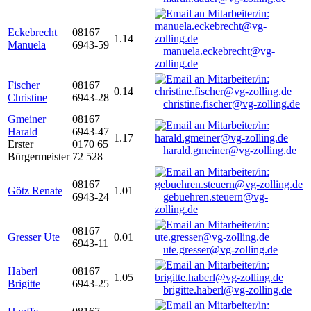
Eckebrecht
08167
1.14
Manuela
6943-59
manuela.eckebrecht@vg-
zolling.de
Fischer
08167
0.14
Christine
6943-28
christine.fischer@vg-zolling.de
Gmeiner
08167
Harald
6943-47
1.17
Erster
0170 65
harald.gmeiner@vg-zolling.de
Bürgermeister
72 528
08167
Götz Renate
1.01
6943-24
gebuehren.steuern@vg-
zolling.de
08167
Gresser Ute
0.01
6943-11
ute.gresser@vg-zolling.de
Haberl
08167
1.05
Brigitte
6943-25
brigitte.haberl@vg-zolling.de