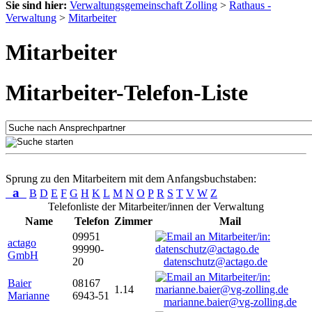
Sie sind hier:
Verwaltungsgemeinschaft Zolling
>
Rathaus -
Verwaltung
>
Mitarbeiter
Mitarbeiter
Mitarbeiter-Telefon-Liste
Sprung zu den Mitarbeitern mit dem Anfangsbuchstaben:
a
B
D
E
F
G
H
K
L
M
N
O
P
R
S
T
V
W
Z
Telefonliste der Mitarbeiter/innen der Verwaltung
Name
Telefon
Zimmer
Mail
09951
actago
99990-
GmbH
20
datenschutz@actago.de
Baier
08167
1.14
Marianne
6943-51
marianne.baier@vg-zolling.de