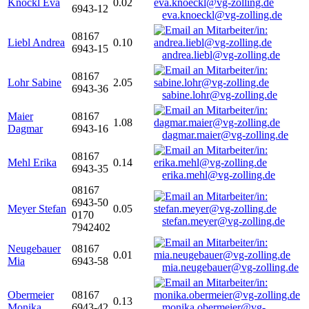
Knöckl Eva
0.02
6943-12
eva.knoeckl@vg-zolling.de
08167
Liebl Andrea
0.10
6943-15
andrea.liebl@vg-zolling.de
08167
Lohr Sabine
2.05
6943-36
sabine.lohr@vg-zolling.de
Maier
08167
1.08
Dagmar
6943-16
dagmar.maier@vg-zolling.de
08167
Mehl Erika
0.14
6943-35
erika.mehl@vg-zolling.de
08167
6943-50
Meyer Stefan
0.05
0170
stefan.meyer@vg-zolling.de
7942402
Neugebauer
08167
0.01
Mia
6943-58
mia.neugebauer@vg-zolling.de
Obermeier
08167
0.13
Monika
6943-42
monika.obermeier@vg-