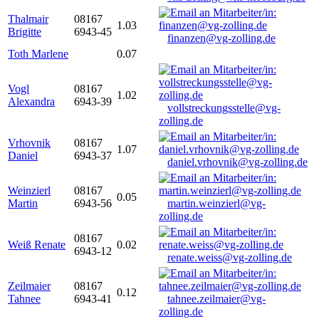
Thalmair
08167
1.03
Brigitte
6943-45
finanzen@vg-zolling.de
Toth Marlene
0.07
Vogl
08167
1.02
Alexandra
6943-39
vollstreckungsstelle@vg-
zolling.de
Vrhovnik
08167
1.07
Daniel
6943-37
daniel.vrhovnik@vg-zolling.de
Weinzierl
08167
0.05
Martin
6943-56
martin.weinzierl@vg-
zolling.de
08167
Weiß Renate
0.02
6943-12
renate.weiss@vg-zolling.de
Zeilmaier
08167
0.12
Tahnee
6943-41
tahnee.zeilmaier@vg-
zolling.de