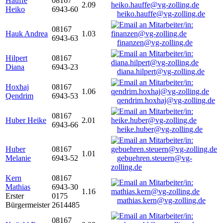
Hauffe
08167
2.09
Heiko
6943-60
heiko.hauffe@vg-zolling.de
08167
Hauk Andrea
1.03
6943-63
finanzen@vg-zolling.de
Hilpert
08167
Diana
6943-23
diana.hilpert@vg-zolling.de
Hoxhaj
08167
1.06
Qendrim
6943-53
qendrim.hoxhaj@vg-zolling.de
08167
Huber Heike
2.01
6943-66
heike.huber@vg-zolling.de
Huber
08167
1.01
Melanie
6943-52
gebuehren.steuern@vg-
zolling.de
Kern
08167
Mathias
6943-30
1.16
Erster
0175
mathias.kern@vg-zolling.de
Bürgermeister
2614485
08167