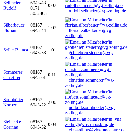
Sellmeier
6943-43
0.07
Rudolf
0171
rudolf.sellmeier@vg-zolling.de
3032403
Silberbauer
08167
1.07
Florian
6943-44
florian.silberbauer@vg-
zolling.de
08167
Soller Bianca
1.01
6943-33
gebuehren.steuern@vg-
zolling.de
Sommerer
08167
0.11
Christina
6943-61
christina.sommerer@vg-
zolling.de
Sonnhütter
08167
2.06
Norbert
6943-22
norbert.sonnhuetter@vg-
zolling.de
Steinecke
08167
0.03
Corinna
6943-32
vhs-zolling@vhs-moosburg.de