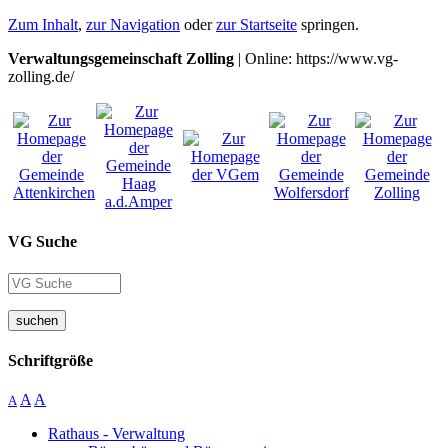
Zum Inhalt
,
zur Navigation
oder
zur Startseite
springen.
Verwaltungsgemeinschaft Zolling
| Online: https://www.vg-
zolling.de/
VG Suche
suchen
Schriftgröße
A
A
A
Rathaus - Verwaltung