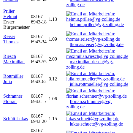
zolling.de
Priller
Helmut
08167
1.13
Erster
6943-18
helmut.priller@vg-zolling.de
Bürgermeister
Reiser
08167
1.09
Thomas
6943-34
thomas.reiser@vg-zolling.de
Riesch
08167
2.09
Maximilian
6943-55
maximilian.riesch@vg-
zolling.de
Rottmüller
08167
0.12
Julia
6943-62
julia.rottmueller@vg-zolling.de
Schranner
08167
1.06
Florian
6943-17
florian.schranner@vg-
zolling.de
08167
Schütt Lukas
1.15
6943-20
lukas.schuett@vg-zolling.de
08167