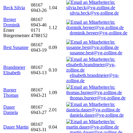
08167
Beck Silvia
1.04
6943-26
silvia.beck@vg-zolling.de
Berger
08167
Dominik
6943-46
1.12
Erster
0171
dominik.berger@vg-zolling.de
Bürgermeister
4788152
08167
Best Susanne
0.09
6943-19
susanne.best@vg-zolling.de
Brandmeier
08167
0.10
Elisabeth
6943-13
elisabeth.brandmeier@vg-
zolling.de
Burger
08167
1.09
Thomas
6943-21
thomas.burger@vg-zolling.de
Dauer
08167
2.01
Daniela
6943-27
daniela.dauer@vg-zolling.de
08167
Dauer Martin
0.04
6943-31
martin.dauer@vg-zolling.de