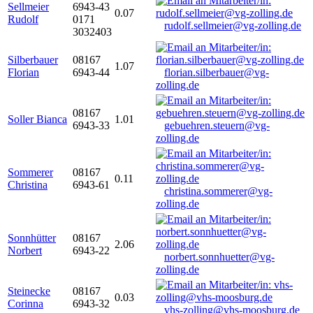
Sellmeier
6943-43
0.07
Rudolf
0171
rudolf.sellmeier@vg-zolling.de
3032403
Silberbauer
08167
1.07
Florian
6943-44
florian.silberbauer@vg-
zolling.de
08167
Soller Bianca
1.01
6943-33
gebuehren.steuern@vg-
zolling.de
Sommerer
08167
0.11
Christina
6943-61
christina.sommerer@vg-
zolling.de
Sonnhütter
08167
2.06
Norbert
6943-22
norbert.sonnhuetter@vg-
zolling.de
Steinecke
08167
0.03
Corinna
6943-32
vhs-zolling@vhs-moosburg.de