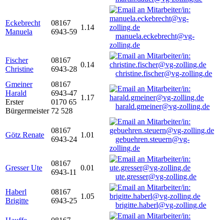
Eckebrecht
08167
1.14
Manuela
6943-59
manuela.eckebrecht@vg-
zolling.de
Fischer
08167
0.14
Christine
6943-28
christine.fischer@vg-zolling.de
Gmeiner
08167
Harald
6943-47
1.17
Erster
0170 65
harald.gmeiner@vg-zolling.de
Bürgermeister
72 528
08167
Götz Renate
1.01
6943-24
gebuehren.steuern@vg-
zolling.de
08167
Gresser Ute
0.01
6943-11
ute.gresser@vg-zolling.de
Haberl
08167
1.05
Brigitte
6943-25
brigitte.haberl@vg-zolling.de