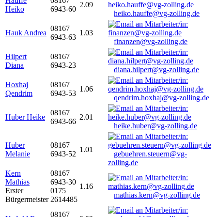
Hauffe
08167
2.09
Heiko
6943-60
heiko.hauffe@vg-zolling.de
08167
Hauk Andrea
1.03
6943-63
finanzen@vg-zolling.de
Hilpert
08167
Diana
6943-23
diana.hilpert@vg-zolling.de
Hoxhaj
08167
1.06
Qendrim
6943-53
qendrim.hoxhaj@vg-zolling.de
08167
Huber Heike
2.01
6943-66
heike.huber@vg-zolling.de
Huber
08167
1.01
Melanie
6943-52
gebuehren.steuern@vg-
zolling.de
Kern
08167
Mathias
6943-30
1.16
Erster
0175
mathias.kern@vg-zolling.de
Bürgermeister
2614485
08167