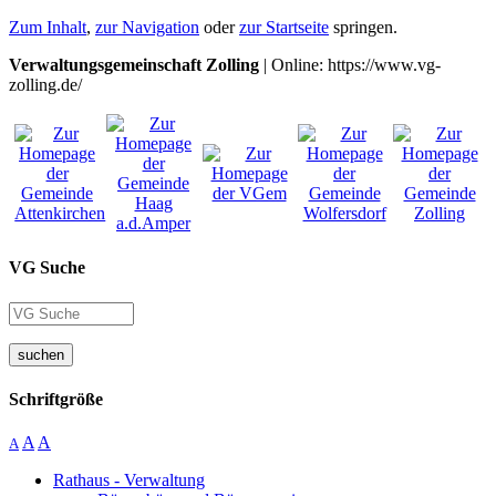
Zum Inhalt
,
zur Navigation
oder
zur Startseite
springen.
Verwaltungsgemeinschaft Zolling
| Online: https://www.vg-
zolling.de/
VG Suche
suchen
Schriftgröße
A
A
A
Rathaus - Verwaltung