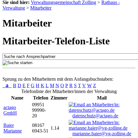
Sie sind hier:
Verwaltungsgemeinschaft Zolling
>
Rathaus -
Verwaltung
>
Mitarbeiter
Mitarbeiter
Mitarbeiter-Telefon-Liste
Sprung zu den Mitarbeitern mit dem Anfangsbuchstaben:
a
B
D
E
F
G
H
K
L
M
N
O
P
R
S
T
V
W
Z
Telefonliste der Mitarbeiter/innen der Verwaltung
Name
Telefon
Zimmer
Mail
09951
actago
99990-
GmbH
20
datenschutz@actago.de
Baier
08167
1.14
Marianne
6943-51
marianne.baier@vg-zolling.de