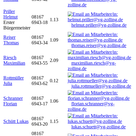
zolling.de
Priller
Helmut
08167
1.13
Erster
6943-18
helmut.priller@vg-zolling.de
Bürgermeister
Reiser
08167
1.09
Thomas
6943-34
thomas.reiser@vg-zolling.de
Riesch
08167
2.09
Maximilian
6943-55
maximilian.riesch@vg-
zolling.de
Rottmüller
08167
0.12
Julia
6943-62
julia.rottmueller@vg-zolling.de
Schranner
08167
1.06
Florian
6943-17
florian.schranner@vg-
zolling.de
08167
Schütt Lukas
1.15
6943-20
lukas.schuett@vg-zolling.de
08167