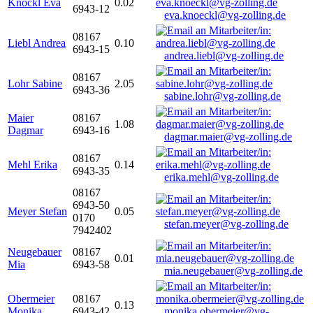
Knöckl Eva
0.02
6943-12
eva.knoeckl@vg-zolling.de
08167
Liebl Andrea
0.10
6943-15
andrea.liebl@vg-zolling.de
08167
Lohr Sabine
2.05
6943-36
sabine.lohr@vg-zolling.de
Maier
08167
1.08
Dagmar
6943-16
dagmar.maier@vg-zolling.de
08167
Mehl Erika
0.14
6943-35
erika.mehl@vg-zolling.de
08167
6943-50
Meyer Stefan
0.05
0170
stefan.meyer@vg-zolling.de
7942402
Neugebauer
08167
0.01
Mia
6943-58
mia.neugebauer@vg-zolling.de
Obermeier
08167
0.13
Monika
6943-42
monika.obermeier@vg-