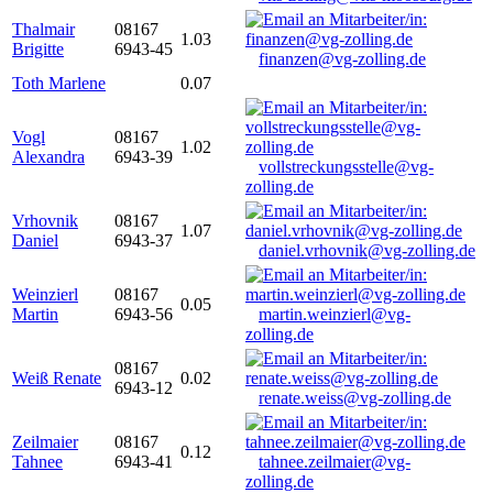
Thalmair
08167
1.03
Brigitte
6943-45
finanzen@vg-zolling.de
Toth Marlene
0.07
Vogl
08167
1.02
Alexandra
6943-39
vollstreckungsstelle@vg-
zolling.de
Vrhovnik
08167
1.07
Daniel
6943-37
daniel.vrhovnik@vg-zolling.de
Weinzierl
08167
0.05
Martin
6943-56
martin.weinzierl@vg-
zolling.de
08167
Weiß Renate
0.02
6943-12
renate.weiss@vg-zolling.de
Zeilmaier
08167
0.12
Tahnee
6943-41
tahnee.zeilmaier@vg-
zolling.de