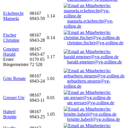
Eckebrecht
08167
1.14
Manuela
6943-59
manuela.eckebrecht@vg-
zolling.de
Fischer
08167
0.14
Christine
6943-28
christine.fischer@vg-zolling.de
Gmeiner
08167
Harald
6943-47
1.17
Erster
0170 65
harald.gmeiner@vg-zolling.de
Bürgermeister
72 528
08167
Götz Renate
1.01
6943-24
gebuehren.steuern@vg-
zolling.de
08167
Gresser Ute
0.01
6943-11
ute.gresser@vg-zolling.de
Haberl
08167
1.05
Brigitte
6943-25
brigitte.haberl@vg-zolling.de