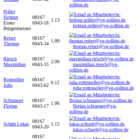
zolling.de
Priller
Helmut
08167
1.13
Erster
6943-18
helmut.priller@vg-zolling.de
Bürgermeister
Reiser
08167
1.09
Thomas
6943-34
thomas.reiser@vg-zolling.de
Riesch
08167
2.09
Maximilian
6943-55
maximilian.riesch@vg-
zolling.de
Rottmüller
08167
0.12
Julia
6943-62
julia.rottmueller@vg-zolling.de
Schranner
08167
1.06
Florian
6943-17
florian.schranner@vg-
zolling.de
08167
Schütt Lukas
1.15
6943-20
lukas.schuett@vg-zolling.de
08167