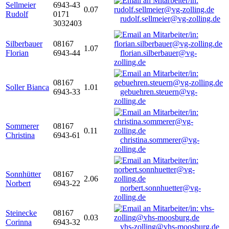
Sellmeier
6943-43
0.07
Rudolf
0171
rudolf.sellmeier@vg-zolling.de
3032403
Silberbauer
08167
1.07
Florian
6943-44
florian.silberbauer@vg-
zolling.de
08167
Soller Bianca
1.01
6943-33
gebuehren.steuern@vg-
zolling.de
Sommerer
08167
0.11
Christina
6943-61
christina.sommerer@vg-
zolling.de
Sonnhütter
08167
2.06
Norbert
6943-22
norbert.sonnhuetter@vg-
zolling.de
Steinecke
08167
0.03
Corinna
6943-32
vhs-zolling@vhs-moosburg.de