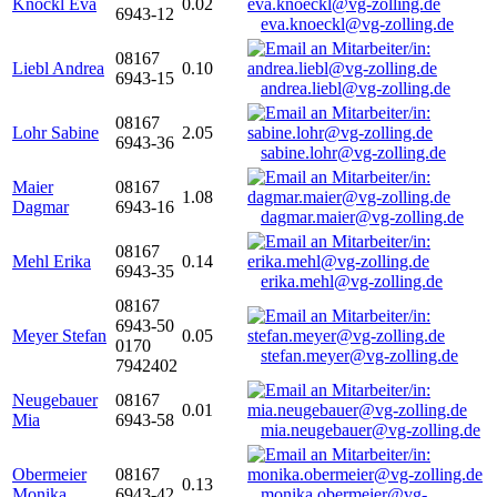
Knöckl Eva
0.02
6943-12
eva.knoeckl@vg-zolling.de
08167
Liebl Andrea
0.10
6943-15
andrea.liebl@vg-zolling.de
08167
Lohr Sabine
2.05
6943-36
sabine.lohr@vg-zolling.de
Maier
08167
1.08
Dagmar
6943-16
dagmar.maier@vg-zolling.de
08167
Mehl Erika
0.14
6943-35
erika.mehl@vg-zolling.de
08167
6943-50
Meyer Stefan
0.05
0170
stefan.meyer@vg-zolling.de
7942402
Neugebauer
08167
0.01
Mia
6943-58
mia.neugebauer@vg-zolling.de
Obermeier
08167
0.13
Monika
6943-42
monika.obermeier@vg-