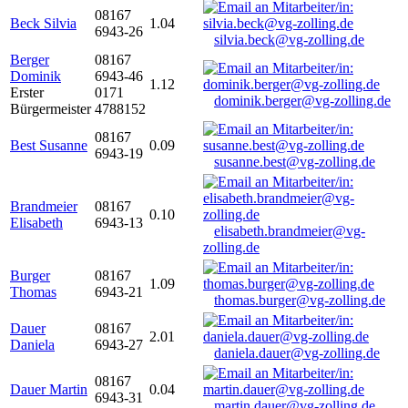
08167
Beck Silvia
1.04
6943-26
silvia.beck@vg-zolling.de
Berger
08167
Dominik
6943-46
1.12
Erster
0171
dominik.berger@vg-zolling.de
Bürgermeister
4788152
08167
Best Susanne
0.09
6943-19
susanne.best@vg-zolling.de
Brandmeier
08167
0.10
Elisabeth
6943-13
elisabeth.brandmeier@vg-
zolling.de
Burger
08167
1.09
Thomas
6943-21
thomas.burger@vg-zolling.de
Dauer
08167
2.01
Daniela
6943-27
daniela.dauer@vg-zolling.de
08167
Dauer Martin
0.04
6943-31
martin.dauer@vg-zolling.de