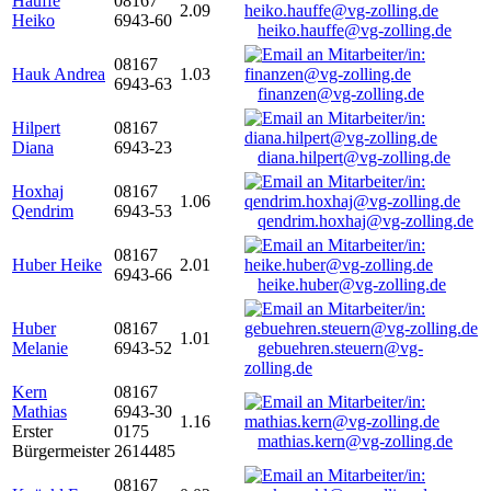
Hauffe
08167
2.09
Heiko
6943-60
heiko.hauffe@vg-zolling.de
08167
Hauk Andrea
1.03
6943-63
finanzen@vg-zolling.de
Hilpert
08167
Diana
6943-23
diana.hilpert@vg-zolling.de
Hoxhaj
08167
1.06
Qendrim
6943-53
qendrim.hoxhaj@vg-zolling.de
08167
Huber Heike
2.01
6943-66
heike.huber@vg-zolling.de
Huber
08167
1.01
Melanie
6943-52
gebuehren.steuern@vg-
zolling.de
Kern
08167
Mathias
6943-30
1.16
Erster
0175
mathias.kern@vg-zolling.de
Bürgermeister
2614485
08167