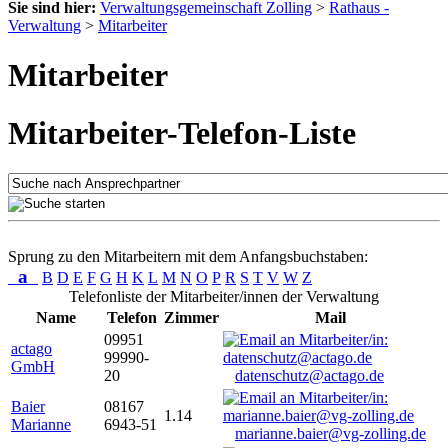
Sie sind hier:
Verwaltungsgemeinschaft Zolling
>
Rathaus -
Verwaltung
>
Mitarbeiter
Mitarbeiter
Mitarbeiter-Telefon-Liste
Sprung zu den Mitarbeitern mit dem Anfangsbuchstaben:
a
B
D
E
F
G
H
K
L
M
N
O
P
R
S
T
V
W
Z
Telefonliste der Mitarbeiter/innen der Verwaltung
Name
Telefon
Zimmer
Mail
09951
actago
99990-
GmbH
20
datenschutz@actago.de
Baier
08167
1.14
Marianne
6943-51
marianne.baier@vg-zolling.de