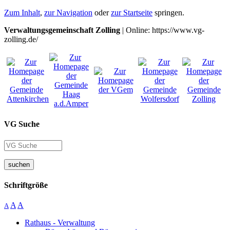
Zum Inhalt
,
zur Navigation
oder
zur Startseite
springen.
Verwaltungsgemeinschaft Zolling
| Online: https://www.vg-
zolling.de/
VG Suche
suchen
Schriftgröße
A
A
A
Rathaus - Verwaltung