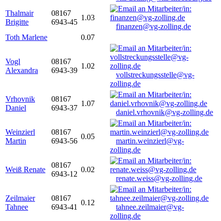
Thalmair
08167
1.03
Brigitte
6943-45
finanzen@vg-zolling.de
Toth Marlene
0.07
Vogl
08167
1.02
Alexandra
6943-39
vollstreckungsstelle@vg-
zolling.de
Vrhovnik
08167
1.07
Daniel
6943-37
daniel.vrhovnik@vg-zolling.de
Weinzierl
08167
0.05
Martin
6943-56
martin.weinzierl@vg-
zolling.de
08167
Weiß Renate
0.02
6943-12
renate.weiss@vg-zolling.de
Zeilmaier
08167
0.12
Tahnee
6943-41
tahnee.zeilmaier@vg-
zolling.de