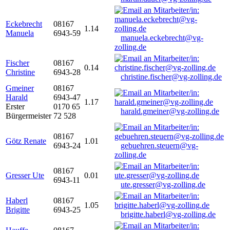
Eckebrecht
08167
1.14
Manuela
6943-59
manuela.eckebrecht@vg-
zolling.de
Fischer
08167
0.14
Christine
6943-28
christine.fischer@vg-zolling.de
Gmeiner
08167
Harald
6943-47
1.17
Erster
0170 65
harald.gmeiner@vg-zolling.de
Bürgermeister
72 528
08167
Götz Renate
1.01
6943-24
gebuehren.steuern@vg-
zolling.de
08167
Gresser Ute
0.01
6943-11
ute.gresser@vg-zolling.de
Haberl
08167
1.05
Brigitte
6943-25
brigitte.haberl@vg-zolling.de