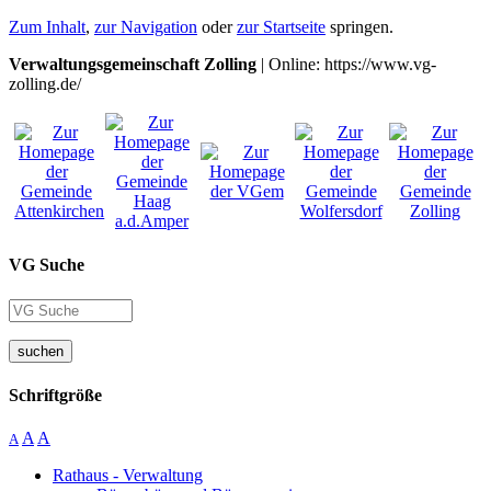
Zum Inhalt
,
zur Navigation
oder
zur Startseite
springen.
Verwaltungsgemeinschaft Zolling
| Online: https://www.vg-
zolling.de/
VG Suche
suchen
Schriftgröße
A
A
A
Rathaus - Verwaltung