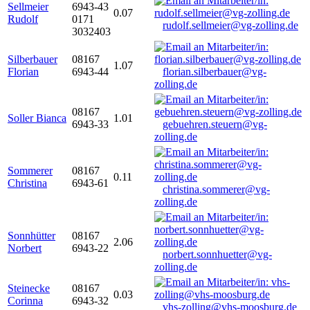
Sellmeier
6943-43
0.07
Rudolf
0171
rudolf.sellmeier@vg-zolling.de
3032403
Silberbauer
08167
1.07
Florian
6943-44
florian.silberbauer@vg-
zolling.de
08167
Soller Bianca
1.01
6943-33
gebuehren.steuern@vg-
zolling.de
Sommerer
08167
0.11
Christina
6943-61
christina.sommerer@vg-
zolling.de
Sonnhütter
08167
2.06
Norbert
6943-22
norbert.sonnhuetter@vg-
zolling.de
Steinecke
08167
0.03
Corinna
6943-32
vhs-zolling@vhs-moosburg.de