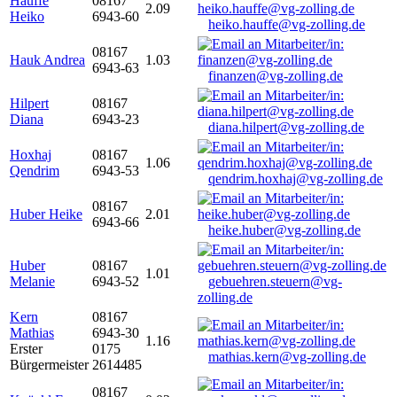
Hauffe
08167
2.09
Heiko
6943-60
heiko.hauffe@vg-zolling.de
08167
Hauk Andrea
1.03
6943-63
finanzen@vg-zolling.de
Hilpert
08167
Diana
6943-23
diana.hilpert@vg-zolling.de
Hoxhaj
08167
1.06
Qendrim
6943-53
qendrim.hoxhaj@vg-zolling.de
08167
Huber Heike
2.01
6943-66
heike.huber@vg-zolling.de
Huber
08167
1.01
Melanie
6943-52
gebuehren.steuern@vg-
zolling.de
Kern
08167
Mathias
6943-30
1.16
Erster
0175
mathias.kern@vg-zolling.de
Bürgermeister
2614485
08167