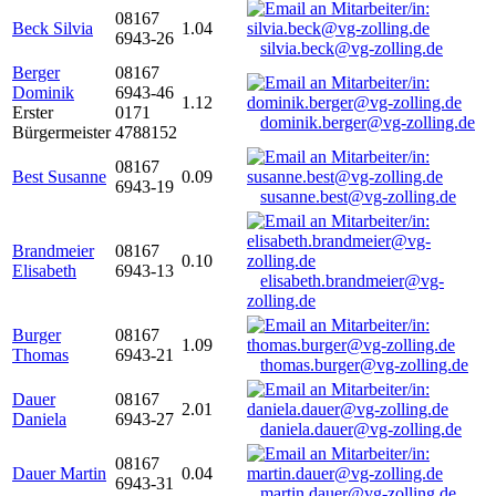
08167
Beck Silvia
1.04
6943-26
silvia.beck@vg-zolling.de
Berger
08167
Dominik
6943-46
1.12
Erster
0171
dominik.berger@vg-zolling.de
Bürgermeister
4788152
08167
Best Susanne
0.09
6943-19
susanne.best@vg-zolling.de
Brandmeier
08167
0.10
Elisabeth
6943-13
elisabeth.brandmeier@vg-
zolling.de
Burger
08167
1.09
Thomas
6943-21
thomas.burger@vg-zolling.de
Dauer
08167
2.01
Daniela
6943-27
daniela.dauer@vg-zolling.de
08167
Dauer Martin
0.04
6943-31
martin.dauer@vg-zolling.de