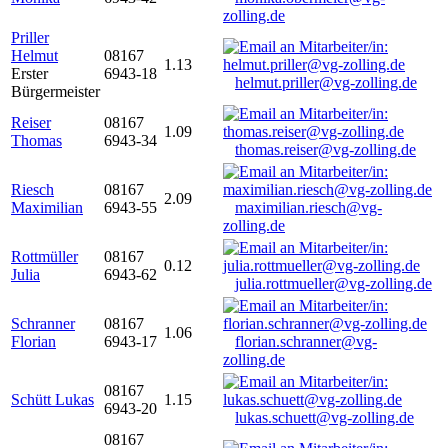
zolling.de
Priller
Helmut
08167
1.13
Erster
6943-18
helmut.priller@vg-zolling.de
Bürgermeister
Reiser
08167
1.09
Thomas
6943-34
thomas.reiser@vg-zolling.de
Riesch
08167
2.09
Maximilian
6943-55
maximilian.riesch@vg-
zolling.de
Rottmüller
08167
0.12
Julia
6943-62
julia.rottmueller@vg-zolling.de
Schranner
08167
1.06
Florian
6943-17
florian.schranner@vg-
zolling.de
08167
Schütt Lukas
1.15
6943-20
lukas.schuett@vg-zolling.de
08167