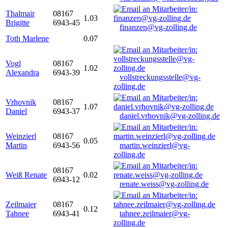
Thalmair
08167
1.03
Brigitte
6943-45
finanzen@vg-zolling.de
Toth Marlene
0.07
Vogl
08167
1.02
Alexandra
6943-39
vollstreckungsstelle@vg-
zolling.de
Vrhovnik
08167
1.07
Daniel
6943-37
daniel.vrhovnik@vg-zolling.de
Weinzierl
08167
0.05
Martin
6943-56
martin.weinzierl@vg-
zolling.de
08167
Weiß Renate
0.02
6943-12
renate.weiss@vg-zolling.de
Zeilmaier
08167
0.12
Tahnee
6943-41
tahnee.zeilmaier@vg-
zolling.de