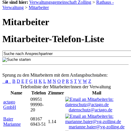
Sie sind hier:
Verwaltungsgemeinschaft Zolling
>
Rathaus -
Verwaltung
>
Mitarbeiter
Mitarbeiter
Mitarbeiter-Telefon-Liste
Sprung zu den Mitarbeitern mit dem Anfangsbuchstaben:
a
B
D
E
F
G
H
K
L
M
N
O
P
R
S
T
V
W
Z
Telefonliste der Mitarbeiter/innen der Verwaltung
Name
Telefon
Zimmer
Mail
09951
actago
99990-
GmbH
20
datenschutz@actago.de
Baier
08167
1.14
Marianne
6943-51
marianne.baier@vg-zolling.de