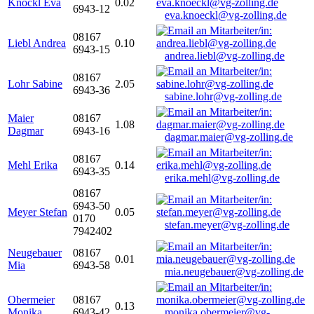
Knöckl Eva
0.02
6943-12
eva.knoeckl@vg-zolling.de
08167
Liebl Andrea
0.10
6943-15
andrea.liebl@vg-zolling.de
08167
Lohr Sabine
2.05
6943-36
sabine.lohr@vg-zolling.de
Maier
08167
1.08
Dagmar
6943-16
dagmar.maier@vg-zolling.de
08167
Mehl Erika
0.14
6943-35
erika.mehl@vg-zolling.de
08167
6943-50
Meyer Stefan
0.05
0170
stefan.meyer@vg-zolling.de
7942402
Neugebauer
08167
0.01
Mia
6943-58
mia.neugebauer@vg-zolling.de
Obermeier
08167
0.13
Monika
6943-42
monika.obermeier@vg-