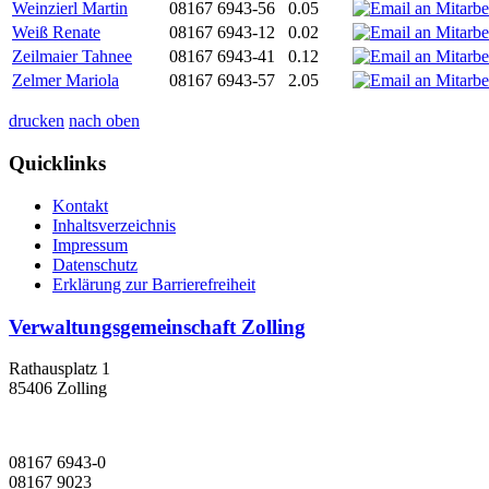
Weinzierl Martin
08167 6943-56
0.05
Weiß Renate
08167 6943-12
0.02
Zeilmaier Tahnee
08167 6943-41
0.12
Zelmer Mariola
08167 6943-57
2.05
drucken
nach oben
Quicklinks
Kontakt
Inhaltsverzeichnis
Impressum
Datenschutz
Erklärung zur Barrierefreiheit
Verwaltungsgemeinschaft Zolling
Rathausplatz 1
85406 Zolling
08167 6943-0
08167 9023