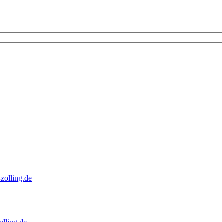
zolling.de
lling.de