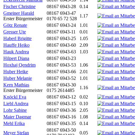
Fischer Christine
08167 6943-28
0.14
Gmeiner Harald
08167 6943-47
1.17
Erster Bürgermeister
0170 65 72 528
Götz Renate
08167 6943-24
1.01
Gresser Ute
08167 6943-11
0.01
Haberl Brigitte
08167 6943-25
1.05
Hauffe Heiko
08167 6943-60
2.09
Hauk Andrea
08167 6943-63
1.03
Hilpert Diana
08167 6943-23
Hoxhaj Qendrim
08167 6943-53
1.06
Huber Heike
08167 6943-66
2.01
Huber Melanie
08167 6943-52
1.01
Kern Mathias
08167 6943-30
1.16
Erster Bürgermeister
0175 2614485
Knöckl Eva
08167 6943-12
0.02
Liebl Andrea
08167 6943-15
0.10
Lohr Sabine
08167 6943-36
2.05
Maier Dagmar
08167 6943-16
1.08
Mehl Erika
08167 6943-35
0.14
08167 6943-50
Meyer Stefan
0.05