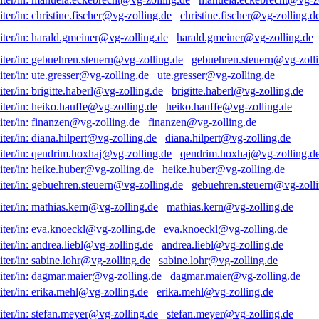
christine.fischer@vg-zolling.d
harald.gmeiner@vg-zolling.de
gebuehren.steuern@vg-zolli
ute.gresser@vg-zolling.de
brigitte.haberl@vg-zolling.de
heiko.hauffe@vg-zolling.de
finanzen@vg-zolling.de
diana.hilpert@vg-zolling.de
qendrim.hoxhaj@vg-zolling.d
heike.huber@vg-zolling.de
gebuehren.steuern@vg-zolli
mathias.kern@vg-zolling.de
eva.knoeckl@vg-zolling.de
andrea.liebl@vg-zolling.de
sabine.lohr@vg-zolling.de
dagmar.maier@vg-zolling.de
erika.mehl@vg-zolling.de
stefan.meyer@vg-zolling.de