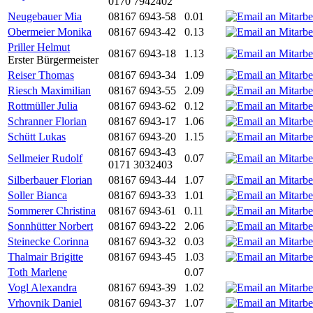
0170 7942402
Neugebauer Mia
08167 6943-58
0.01
Obermeier Monika
08167 6943-42
0.13
Priller Helmut
08167 6943-18
1.13
Erster Bürgermeister
Reiser Thomas
08167 6943-34
1.09
Riesch Maximilian
08167 6943-55
2.09
Rottmüller Julia
08167 6943-62
0.12
Schranner Florian
08167 6943-17
1.06
Schütt Lukas
08167 6943-20
1.15
08167 6943-43
Sellmeier Rudolf
0.07
0171 3032403
Silberbauer Florian
08167 6943-44
1.07
Soller Bianca
08167 6943-33
1.01
Sommerer Christina
08167 6943-61
0.11
Sonnhütter Norbert
08167 6943-22
2.06
Steinecke Corinna
08167 6943-32
0.03
Thalmair Brigitte
08167 6943-45
1.03
Toth Marlene
0.07
Vogl Alexandra
08167 6943-39
1.02
Vrhovnik Daniel
08167 6943-37
1.07