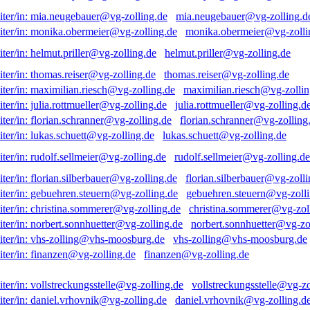
mia.neugebauer@vg-zolling.d
monika.obermeier@vg-zolli
helmut.priller@vg-zolling.de
thomas.reiser@vg-zolling.de
maximilian.riesch@vg-zollin
julia.rottmueller@vg-zolling.d
florian.schranner@vg-zolling
lukas.schuett@vg-zolling.de
rudolf.sellmeier@vg-zolling.de
florian.silberbauer@vg-zolli
gebuehren.steuern@vg-zolli
christina.sommerer@vg-zol
norbert.sonnhuetter@vg-zo
vhs-zolling@vhs-moosburg.de
finanzen@vg-zolling.de
vollstreckungsstelle@vg-zo
daniel.vrhovnik@vg-zolling.d