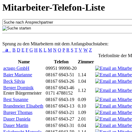
Mitarbeiter-Telefon-Liste
Sprung zu den Mitarbeitern mit dem Anfangsbuchstaben:
a
B
D
E
F
G
H
K
L
M
N
O
P
R
S
T
V
W
Z
Telefonliste der M
Name
Telefon
Zimmer
actago GmbH
09951 99990-20
Baier Marianne
08167 6943-51
1.14
Beck Silvia
08167 6943-26
1.04
Berger Dominik
08167 6943-46
1.12
Erster Bürgermeister
0171 4788152
Best Susanne
08167 6943-19
0.09
Brandmeier Elisabeth
08167 6943-13
0.10
Burger Thomas
08167 6943-21
1.09
Dauer Daniela
08167 6943-27
2.01
Dauer Martin
08167 6943-31
0.04
Eckebrecht Manuela
08167 6943-59
1.14