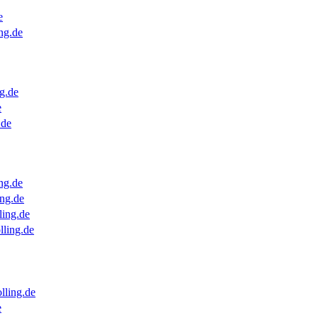
e
ng.de
g.de
e
.de
ng.de
ng.de
ling.de
lling.de
lling.de
e