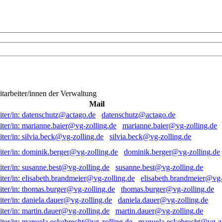
itarbeiter/innen der Verwaltung
Mail
datenschutz@actago.de
marianne.baier@vg-zolling.de
silvia.beck@vg-zolling.de
dominik.berger@vg-zolling.de
susanne.best@vg-zolling.de
elisabeth.brandmeier@vg-
thomas.burger@vg-zolling.de
daniela.dauer@vg-zolling.de
martin.dauer@vg-zolling.de
manuela.eckebrecht@vg-zo