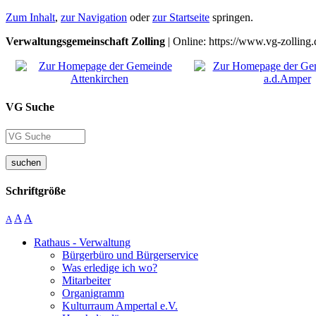
Zum Inhalt
,
zur Navigation
oder
zur Startseite
springen.
Verwaltungsgemeinschaft Zolling
| Online: https://www.vg-zolling.
VG Suche
suchen
Schriftgröße
A
A
A
Rathaus - Verwaltung
Bürgerbüro und Bürgerservice
Was erledige ich wo?
Mitarbeiter
Organigramm
Kulturraum Ampertal e.V.