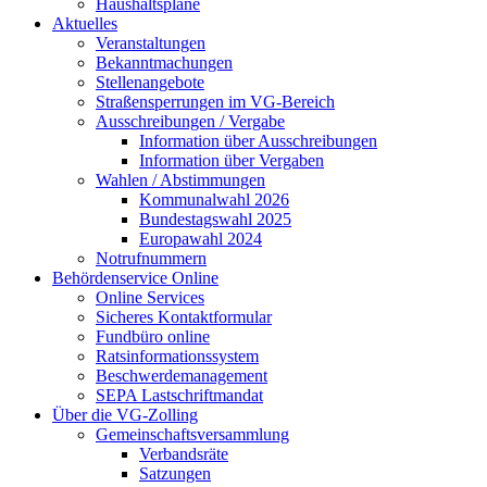
Haushaltspläne
Aktuelles
Veranstaltungen
Bekanntmachungen
Stellenangebote
Straßensperrungen im VG-Bereich
Ausschreibungen / Vergabe
Information über Ausschreibungen
Information über Vergaben
Wahlen / Abstimmungen
Kommunalwahl 2026
Bundestagswahl 2025
Europawahl 2024
Notrufnummern
Behördenservice Online
Online Services
Sicheres Kontaktformular
Fundbüro online
Ratsinformationssystem
Beschwerdemanagement
SEPA Lastschriftmandat
Über die VG-Zolling
Gemeinschaftsversammlung
Verbandsräte
Satzungen