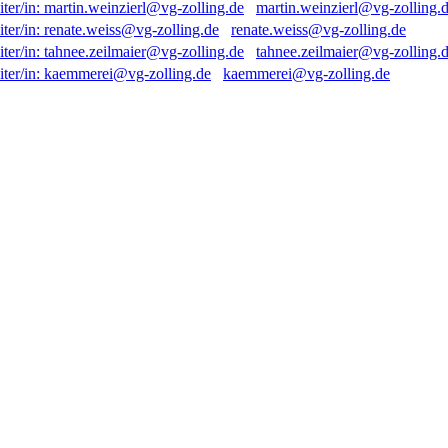
martin.weinzierl@vg-zolling.
renate.weiss@vg-zolling.de
tahnee.zeilmaier@vg-zolling.
kaemmerei@vg-zolling.de