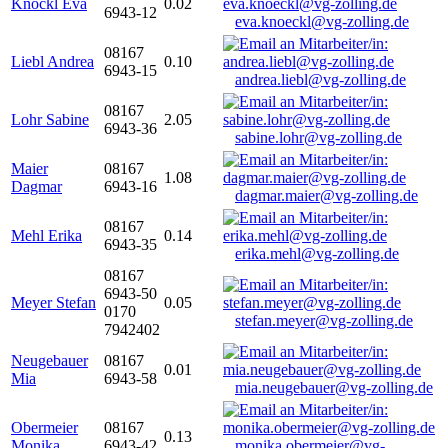
Knöckl Eva
0.02
6943-12
eva.knoeckl@vg-zolling.de
08167
Liebl Andrea
0.10
6943-15
andrea.liebl@vg-zolling.de
08167
Lohr Sabine
2.05
6943-36
sabine.lohr@vg-zolling.de
Maier
08167
1.08
Dagmar
6943-16
dagmar.maier@vg-zolling.de
08167
Mehl Erika
0.14
6943-35
erika.mehl@vg-zolling.de
08167
6943-50
Meyer Stefan
0.05
0170
stefan.meyer@vg-zolling.de
7942402
Neugebauer
08167
0.01
Mia
6943-58
mia.neugebauer@vg-zolling.de
Obermeier
08167
0.13
Monika
6943-42
monika.obermeier@vg-