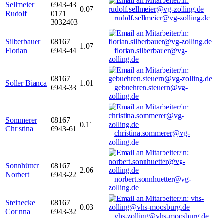
Sellmeier
6943-43
0.07
Rudolf
0171
rudolf.sellmeier@vg-zolling.de
3032403
Silberbauer
08167
1.07
Florian
6943-44
florian.silberbauer@vg-
zolling.de
08167
Soller Bianca
1.01
6943-33
gebuehren.steuern@vg-
zolling.de
Sommerer
08167
0.11
Christina
6943-61
christina.sommerer@vg-
zolling.de
Sonnhütter
08167
2.06
Norbert
6943-22
norbert.sonnhuetter@vg-
zolling.de
Steinecke
08167
0.03
Corinna
6943-32
vhs-zolling@vhs-moosburg.de