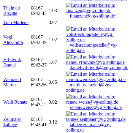
Thalmair
08167
1.03
Brigitte
6943-45
finanzen@vg-zolling.de
Toth Marlene
0.07
Vogl
08167
1.02
Alexandra
6943-39
vollstreckungsstelle@vg-
zolling.de
Vrhovnik
08167
1.07
Daniel
6943-37
daniel.vrhovnik@vg-zolling.de
Weinzierl
08167
0.05
Martin
6943-56
martin.weinzierl@vg-
zolling.de
08167
Weiß Renate
0.02
6943-12
renate.weiss@vg-zolling.de
Zeilmaier
08167
0.12
Tahnee
6943-41
tahnee.zeilmaier@vg-
zolling.de