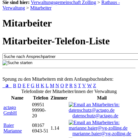
Sie sind hier:
Verwaltungsgemeinschaft Zolling
>
Rathaus -
Verwaltung
>
Mitarbeiter
Mitarbeiter
Mitarbeiter-Telefon-Liste
Sprung zu den Mitarbeitern mit dem Anfangsbuchstaben:
a
B
D
E
F
G
H
K
L
M
N
O
P
R
S
T
V
W
Z
Telefonliste der Mitarbeiter/innen der Verwaltung
Name
Telefon
Zimmer
Mail
09951
actago
99990-
GmbH
20
datenschutz@actago.de
Baier
08167
1.14
Marianne
6943-51
marianne.baier@vg-zolling.de