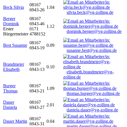
08167
Beck Silvia
1.04
6943-26
silvia.beck@vg-zolling.de
Berger
08167
Dominik
6943-46
1.12
Erster
0171
dominik.berger@vg-zolling.de
Bürgermeister
4788152
08167
Best Susanne
0.09
6943-19
susanne.best@vg-zolling.de
Brandmeier
08167
0.10
Elisabeth
6943-13
elisabeth.brandmeier@vg-
zolling.de
Burger
08167
1.09
Thomas
6943-21
thomas.burger@vg-zolling.de
Dauer
08167
2.01
Daniela
6943-27
daniela.dauer@vg-zolling.de
08167
Dauer Martin
0.04
6943-31
martin.dauer@vg-zolling.de