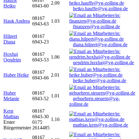
Hauffe
08167
2.09
Heiko
6943-60
heiko.hauffe@vg-zolling.de
08167
Hauk Andrea
1.03
6943-63
finanzen@vg-zolling.de
Hilpert
08167
Diana
6943-23
diana.hilpert@vg-zolling.de
Hoxhaj
08167
1.06
Qendrim
6943-53
qendrim.hoxhaj@vg-zolling.de
08167
Huber Heike
2.01
6943-66
heike.huber@vg-zolling.de
Huber
08167
1.01
Melanie
6943-52
gebuehren.steuern@vg-
zolling.de
Kern
08167
Mathias
6943-30
1.16
Erster
0175
mathias.kern@vg-zolling.de
Bürgermeister
2614485
08167