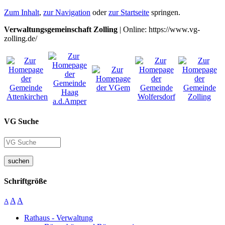
Zum Inhalt
,
zur Navigation
oder
zur Startseite
springen.
Verwaltungsgemeinschaft Zolling
| Online: https://www.vg-
zolling.de/
VG Suche
suchen
Schriftgröße
A
A
A
Rathaus - Verwaltung