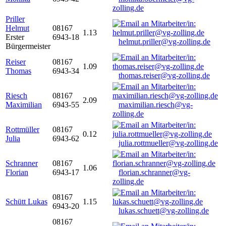
zolling.de
Priller
Helmut
08167
1.13
Erster
6943-18
helmut.priller@vg-zolling.de
Bürgermeister
Reiser
08167
1.09
Thomas
6943-34
thomas.reiser@vg-zolling.de
Riesch
08167
2.09
Maximilian
6943-55
maximilian.riesch@vg-
zolling.de
Rottmüller
08167
0.12
Julia
6943-62
julia.rottmueller@vg-zolling.de
Schranner
08167
1.06
Florian
6943-17
florian.schranner@vg-
zolling.de
08167
Schütt Lukas
1.15
6943-20
lukas.schuett@vg-zolling.de
08167