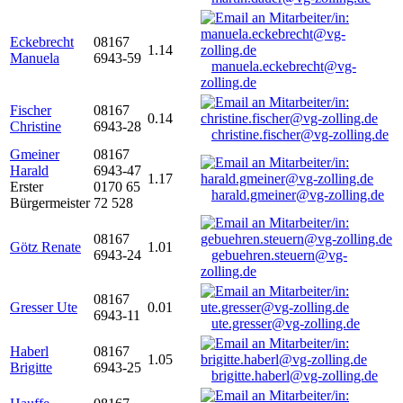
Eckebrecht
08167
1.14
Manuela
6943-59
manuela.eckebrecht@vg-
zolling.de
Fischer
08167
0.14
Christine
6943-28
christine.fischer@vg-zolling.de
Gmeiner
08167
Harald
6943-47
1.17
Erster
0170 65
harald.gmeiner@vg-zolling.de
Bürgermeister
72 528
08167
Götz Renate
1.01
6943-24
gebuehren.steuern@vg-
zolling.de
08167
Gresser Ute
0.01
6943-11
ute.gresser@vg-zolling.de
Haberl
08167
1.05
Brigitte
6943-25
brigitte.haberl@vg-zolling.de