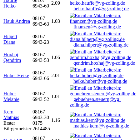
Hauffe
08167
2.09
Heiko
6943-60
heiko.hauffe@vg-zolling.de
08167
Hauk Andrea
1.03
6943-63
finanzen@vg-zolling.de
Hilpert
08167
Diana
6943-23
diana.hilpert@vg-zolling.de
Hoxhaj
08167
1.06
Qendrim
6943-53
qendrim.hoxhaj@vg-zolling.de
08167
Huber Heike
2.01
6943-66
heike.huber@vg-zolling.de
Huber
08167
1.01
Melanie
6943-52
gebuehren.steuern@vg-
zolling.de
Kern
08167
Mathias
6943-30
1.16
Erster
0175
mathias.kern@vg-zolling.de
Bürgermeister
2614485
08167