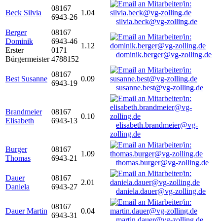
08167
Beck Silvia
1.04
6943-26
silvia.beck@vg-zolling.de
Berger
08167
Dominik
6943-46
1.12
Erster
0171
dominik.berger@vg-zolling.de
Bürgermeister
4788152
08167
Best Susanne
0.09
6943-19
susanne.best@vg-zolling.de
Brandmeier
08167
0.10
Elisabeth
6943-13
elisabeth.brandmeier@vg-
zolling.de
Burger
08167
1.09
Thomas
6943-21
thomas.burger@vg-zolling.de
Dauer
08167
2.01
Daniela
6943-27
daniela.dauer@vg-zolling.de
08167
Dauer Martin
0.04
6943-31
martin.dauer@vg-zolling.de