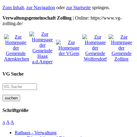
Zum Inhalt
,
zur Navigation
oder
zur Startseite
springen.
Verwaltungsgemeinschaft Zolling
| Online: https://www.vg-
zolling.de/
VG Suche
suchen
Schriftgröße
A
A
A
Rathaus - Verwaltung