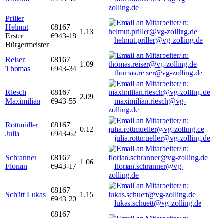
zolling.de
Priller
Helmut
08167
1.13
Erster
6943-18
helmut.priller@vg-zolling.de
Bürgermeister
Reiser
08167
1.09
Thomas
6943-34
thomas.reiser@vg-zolling.de
Riesch
08167
2.09
Maximilian
6943-55
maximilian.riesch@vg-
zolling.de
Rottmüller
08167
0.12
Julia
6943-62
julia.rottmueller@vg-zolling.de
Schranner
08167
1.06
Florian
6943-17
florian.schranner@vg-
zolling.de
08167
Schütt Lukas
1.15
6943-20
lukas.schuett@vg-zolling.de
08167