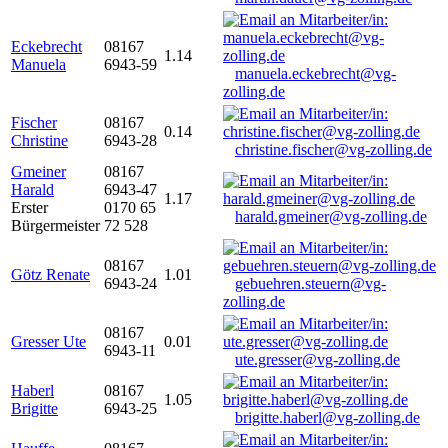
Eckebrecht
08167
1.14
Manuela
6943-59
manuela.eckebrecht@vg-
zolling.de
Fischer
08167
0.14
Christine
6943-28
christine.fischer@vg-zolling.de
Gmeiner
08167
Harald
6943-47
1.17
Erster
0170 65
harald.gmeiner@vg-zolling.de
Bürgermeister
72 528
08167
Götz Renate
1.01
6943-24
gebuehren.steuern@vg-
zolling.de
08167
Gresser Ute
0.01
6943-11
ute.gresser@vg-zolling.de
Haberl
08167
1.05
Brigitte
6943-25
brigitte.haberl@vg-zolling.de