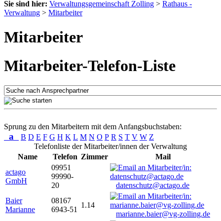
Sie sind hier:
Verwaltungsgemeinschaft Zolling
>
Rathaus -
Verwaltung
>
Mitarbeiter
Mitarbeiter
Mitarbeiter-Telefon-Liste
Sprung zu den Mitarbeitern mit dem Anfangsbuchstaben:
a
B
D
E
F
G
H
K
L
M
N
O
P
R
S
T
V
W
Z
Telefonliste der Mitarbeiter/innen der Verwaltung
Name
Telefon
Zimmer
Mail
09951
actago
99990-
GmbH
20
datenschutz@actago.de
Baier
08167
1.14
Marianne
6943-51
marianne.baier@vg-zolling.de