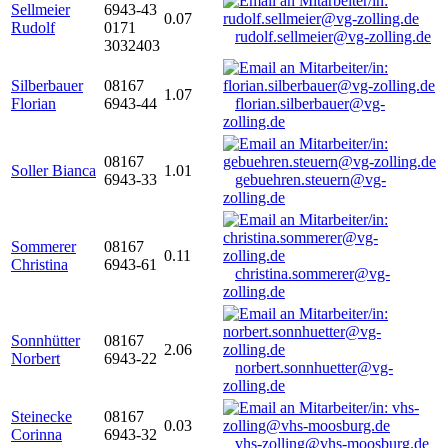
Sellmeier
6943-43
0.07
Rudolf
0171
rudolf.sellmeier@vg-zolling.de
3032403
Silberbauer
08167
1.07
Florian
6943-44
florian.silberbauer@vg-
zolling.de
08167
Soller Bianca
1.01
6943-33
gebuehren.steuern@vg-
zolling.de
Sommerer
08167
0.11
Christina
6943-61
christina.sommerer@vg-
zolling.de
Sonnhütter
08167
2.06
Norbert
6943-22
norbert.sonnhuetter@vg-
zolling.de
Steinecke
08167
0.03
Corinna
6943-32
vhs-zolling@vhs-moosburg.de