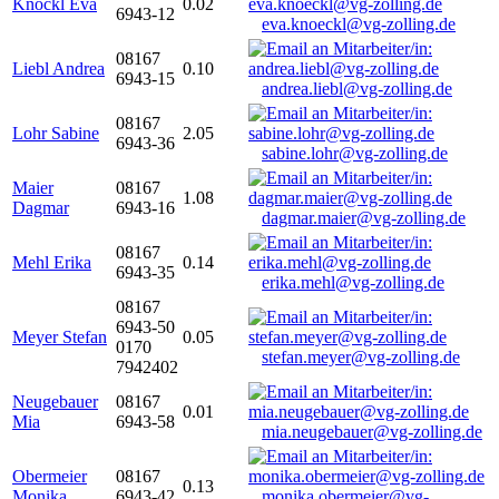
Knöckl Eva
0.02
6943-12
eva.knoeckl@vg-zolling.de
08167
Liebl Andrea
0.10
6943-15
andrea.liebl@vg-zolling.de
08167
Lohr Sabine
2.05
6943-36
sabine.lohr@vg-zolling.de
Maier
08167
1.08
Dagmar
6943-16
dagmar.maier@vg-zolling.de
08167
Mehl Erika
0.14
6943-35
erika.mehl@vg-zolling.de
08167
6943-50
Meyer Stefan
0.05
0170
stefan.meyer@vg-zolling.de
7942402
Neugebauer
08167
0.01
Mia
6943-58
mia.neugebauer@vg-zolling.de
Obermeier
08167
0.13
Monika
6943-42
monika.obermeier@vg-