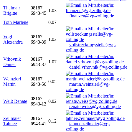
Thalmair
08167
1.03
Brigitte
6943-45
finanzen@vg-zolling.de
Toth Marlene
0.07
Vogl
08167
1.02
Alexandra
6943-39
vollstreckungsstelle@vg-
zolling.de
Vrhovnik
08167
1.07
Daniel
6943-37
daniel.vrhovnik@vg-zolling.de
Weinzierl
08167
0.05
Martin
6943-56
martin.weinzierl@vg-
zolling.de
08167
Weiß Renate
0.02
6943-12
renate.weiss@vg-zolling.de
Zeilmaier
08167
0.12
Tahnee
6943-41
tahnee.zeilmaier@vg-
zolling.de