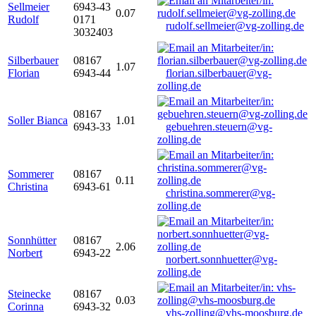
Sellmeier
6943-43
0.07
Rudolf
0171
rudolf.sellmeier@vg-zolling.de
3032403
Silberbauer
08167
1.07
Florian
6943-44
florian.silberbauer@vg-
zolling.de
08167
Soller Bianca
1.01
6943-33
gebuehren.steuern@vg-
zolling.de
Sommerer
08167
0.11
Christina
6943-61
christina.sommerer@vg-
zolling.de
Sonnhütter
08167
2.06
Norbert
6943-22
norbert.sonnhuetter@vg-
zolling.de
Steinecke
08167
0.03
Corinna
6943-32
vhs-zolling@vhs-moosburg.de