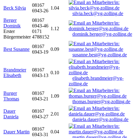
08167
Beck Silvia
1.04
6943-26
silvia.beck@vg-zolling.de
Berger
08167
Dominik
6943-46
1.12
Erster
0171
dominik.berger@vg-zolling.de
Bürgermeister
4788152
08167
Best Susanne
0.09
6943-19
susanne.best@vg-zolling.de
Brandmeier
08167
0.10
Elisabeth
6943-13
elisabeth.brandmeier@vg-
zolling.de
Burger
08167
1.09
Thomas
6943-21
thomas.burger@vg-zolling.de
Dauer
08167
2.01
Daniela
6943-27
daniela.dauer@vg-zolling.de
08167
Dauer Martin
0.04
6943-31
martin.dauer@vg-zolling.de