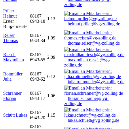
zolling.de
Priller
Helmut
08167
1.13
Erster
6943-18
helmut.priller@vg-zolling.de
Bürgermeister
Reiser
08167
1.09
Thomas
6943-34
thomas.reiser@vg-zolling.de
Riesch
08167
2.09
Maximilian
6943-55
maximilian.riesch@vg-
zolling.de
Rottmüller
08167
0.12
Julia
6943-62
julia.rottmueller@vg-zolling.de
Schranner
08167
1.06
Florian
6943-17
florian.schranner@vg-
zolling.de
08167
Schütt Lukas
1.15
6943-20
lukas.schuett@vg-zolling.de
08167