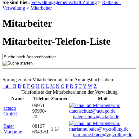
Sie sind hier:
Verwaltungsgemeinschaft Zolling
>
Rathaus -
Verwaltung
>
Mitarbeiter
Mitarbeiter
Mitarbeiter-Telefon-Liste
Sprung zu den Mitarbeitern mit dem Anfangsbuchstaben:
a
B
D
E
F
G
H
K
L
M
N
O
P
R
S
T
V
W
Z
Telefonliste der Mitarbeiter/innen der Verwaltung
Name
Telefon
Zimmer
Mail
09951
actago
99990-
GmbH
20
datenschutz@actago.de
Baier
08167
1.14
Marianne
6943-51
marianne.baier@vg-zolling.de