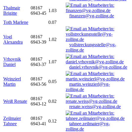
Thalmair
08167
1.03
Brigitte
6943-45
finanzen@vg-zolling.de
Toth Marlene
0.07
Vogl
08167
1.02
Alexandra
6943-39
vollstreckungsstelle@vg-
zolling.de
Vrhovnik
08167
1.07
Daniel
6943-37
daniel.vrhovnik@vg-zolling.de
Weinzierl
08167
0.05
Martin
6943-56
martin.weinzierl@vg-
zolling.de
08167
Weiß Renate
0.02
6943-12
renate.weiss@vg-zolling.de
Zeilmaier
08167
0.12
Tahnee
6943-41
tahnee.zeilmaier@vg-
zolling.de