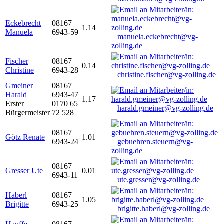
Eckebrecht
08167
1.14
Manuela
6943-59
manuela.eckebrecht@vg-
zolling.de
Fischer
08167
0.14
Christine
6943-28
christine.fischer@vg-zolling.de
Gmeiner
08167
Harald
6943-47
1.17
Erster
0170 65
harald.gmeiner@vg-zolling.de
Bürgermeister
72 528
08167
Götz Renate
1.01
6943-24
gebuehren.steuern@vg-
zolling.de
08167
Gresser Ute
0.01
6943-11
ute.gresser@vg-zolling.de
Haberl
08167
1.05
Brigitte
6943-25
brigitte.haberl@vg-zolling.de