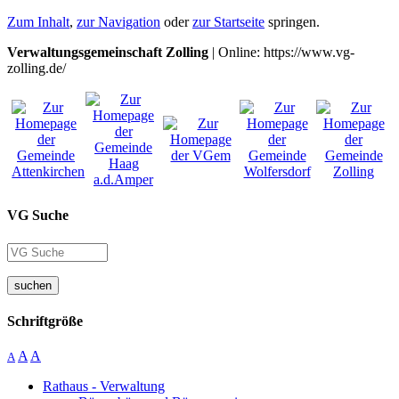
Zum Inhalt
,
zur Navigation
oder
zur Startseite
springen.
Verwaltungsgemeinschaft Zolling
| Online: https://www.vg-
zolling.de/
VG Suche
suchen
Schriftgröße
A
A
A
Rathaus - Verwaltung