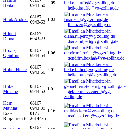
Hauffe
08167
2.09
Heiko
6943-60
heiko.hauffe@vg-zolling.de
08167
Hauk Andrea
1.03
6943-63
finanzen@vg-zolling.de
Hilpert
08167
Diana
6943-23
diana.hilpert@vg-zolling.de
Hoxhaj
08167
1.06
Qendrim
6943-53
qendrim.hoxhaj@vg-zolling.de
08167
Huber Heike
2.01
6943-66
heike.huber@vg-zolling.de
Huber
08167
1.01
Melanie
6943-52
gebuehren.steuern@vg-
zolling.de
Kern
08167
Mathias
6943-30
1.16
Erster
0175
mathias.kern@vg-zolling.de
Bürgermeister
2614485
08167