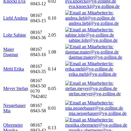
Knöckl Eva
0.02
6943-12
eva.knoeckl@vg-zolling.de
08167
Liebl Andrea
0.10
6943-15
andrea.liebl@vg-zolling.de
08167
Lohr Sabine
2.05
6943-36
sabine.lohr@vg-zolling.de
Maier
08167
1.08
Dagmar
6943-16
dagmar.maier@vg-zolling.de
08167
Mehl Erika
0.14
6943-35
erika.mehl@vg-zolling.de
08167
6943-50
Meyer Stefan
0.05
0170
stefan.meyer@vg-zolling.de
7942402
Neugebauer
08167
0.01
Mia
6943-58
mia.neugebauer@vg-zolling.de
Obermeier
08167
0.13
Monika
6943-42
monika.obermeier@vg-