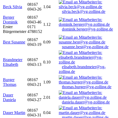
08167
Beck Silvia
1.04
6943-26
silvia.beck@vg-zolling.de
Berger
08167
Dominik
6943-46
1.12
Erster
0171
dominik.berger@vg-zolling.de
Bürgermeister
4788152
08167
Best Susanne
0.09
6943-19
susanne.best@vg-zolling.de
Brandmeier
08167
0.10
Elisabeth
6943-13
elisabeth.brandmeier@vg-
zolling.de
Burger
08167
1.09
Thomas
6943-21
thomas.burger@vg-zolling.de
Dauer
08167
2.01
Daniela
6943-27
daniela.dauer@vg-zolling.de
08167
Dauer Martin
0.04
6943-31
martin.dauer@vg-zolling.de