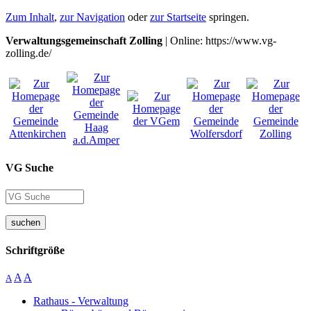
Zum Inhalt
,
zur Navigation
oder
zur Startseite
springen.
Verwaltungsgemeinschaft Zolling
| Online: https://www.vg-
zolling.de/
VG Suche
suchen
Schriftgröße
A
A
A
Rathaus - Verwaltung