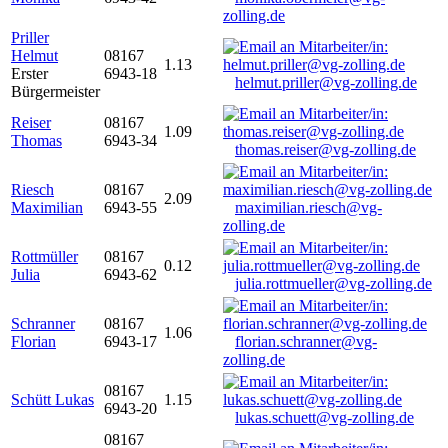
zolling.de
Priller
Helmut
08167
1.13
Erster
6943-18
helmut.priller@vg-zolling.de
Bürgermeister
Reiser
08167
1.09
Thomas
6943-34
thomas.reiser@vg-zolling.de
Riesch
08167
2.09
Maximilian
6943-55
maximilian.riesch@vg-
zolling.de
Rottmüller
08167
0.12
Julia
6943-62
julia.rottmueller@vg-zolling.de
Schranner
08167
1.06
Florian
6943-17
florian.schranner@vg-
zolling.de
08167
Schütt Lukas
1.15
6943-20
lukas.schuett@vg-zolling.de
08167