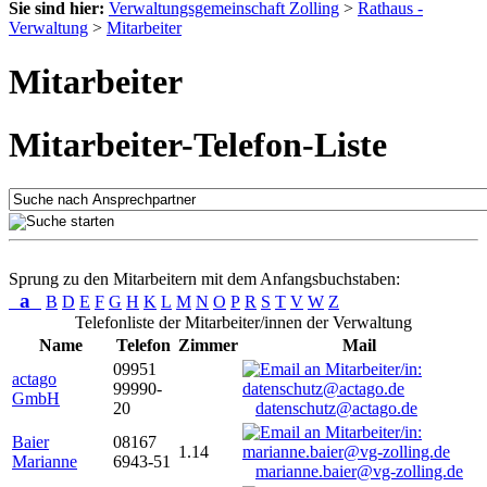
Sie sind hier:
Verwaltungsgemeinschaft Zolling
>
Rathaus -
Verwaltung
>
Mitarbeiter
Mitarbeiter
Mitarbeiter-Telefon-Liste
Sprung zu den Mitarbeitern mit dem Anfangsbuchstaben:
a
B
D
E
F
G
H
K
L
M
N
O
P
R
S
T
V
W
Z
Telefonliste der Mitarbeiter/innen der Verwaltung
Name
Telefon
Zimmer
Mail
09951
actago
99990-
GmbH
20
datenschutz@actago.de
Baier
08167
1.14
Marianne
6943-51
marianne.baier@vg-zolling.de