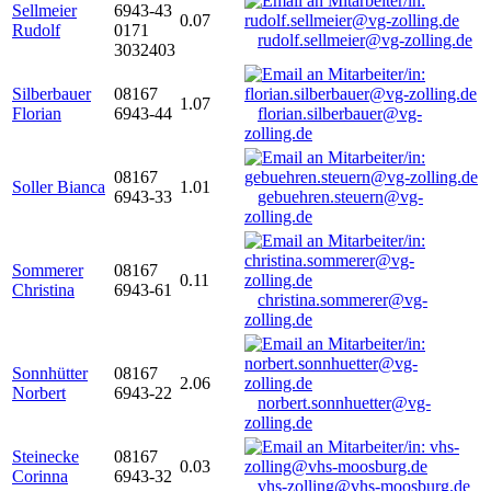
Sellmeier
6943-43
0.07
Rudolf
0171
rudolf.sellmeier@vg-zolling.de
3032403
Silberbauer
08167
1.07
Florian
6943-44
florian.silberbauer@vg-
zolling.de
08167
Soller Bianca
1.01
6943-33
gebuehren.steuern@vg-
zolling.de
Sommerer
08167
0.11
Christina
6943-61
christina.sommerer@vg-
zolling.de
Sonnhütter
08167
2.06
Norbert
6943-22
norbert.sonnhuetter@vg-
zolling.de
Steinecke
08167
0.03
Corinna
6943-32
vhs-zolling@vhs-moosburg.de