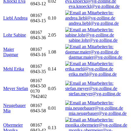
Knöckl Eva
0.02
6943-12
eva.knoeckl@vg-zolling.de
08167
Liebl Andrea
0.10
6943-15
andrea.liebl@vg-zolling.de
08167
Lohr Sabine
2.05
6943-36
sabine.lohr@vg-zolling.de
Maier
08167
1.08
Dagmar
6943-16
dagmar.maier@vg-zolling.de
08167
Mehl Erika
0.14
6943-35
erika.mehl@vg-zolling.de
08167
6943-50
Meyer Stefan
0.05
0170
stefan.meyer@vg-zolling.de
7942402
Neugebauer
08167
0.01
Mia
6943-58
mia.neugebauer@vg-zolling.de
Obermeier
08167
0.13
Monika
6943-42
monika.obermeier@vg-