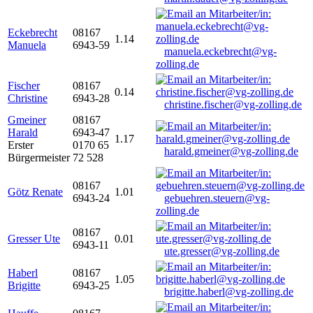
Eckebrecht
08167
1.14
Manuela
6943-59
manuela.eckebrecht@vg-
zolling.de
Fischer
08167
0.14
Christine
6943-28
christine.fischer@vg-zolling.de
Gmeiner
08167
Harald
6943-47
1.17
Erster
0170 65
harald.gmeiner@vg-zolling.de
Bürgermeister
72 528
08167
Götz Renate
1.01
6943-24
gebuehren.steuern@vg-
zolling.de
08167
Gresser Ute
0.01
6943-11
ute.gresser@vg-zolling.de
Haberl
08167
1.05
Brigitte
6943-25
brigitte.haberl@vg-zolling.de