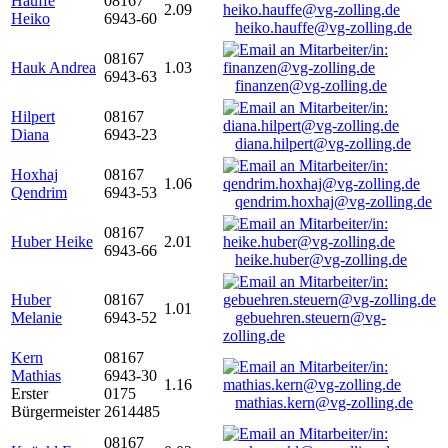
Hauffe
08167
2.09
Heiko
6943-60
heiko.hauffe@vg-zolling.de
08167
Hauk Andrea
1.03
6943-63
finanzen@vg-zolling.de
Hilpert
08167
Diana
6943-23
diana.hilpert@vg-zolling.de
Hoxhaj
08167
1.06
Qendrim
6943-53
qendrim.hoxhaj@vg-zolling.de
08167
Huber Heike
2.01
6943-66
heike.huber@vg-zolling.de
Huber
08167
1.01
Melanie
6943-52
gebuehren.steuern@vg-
zolling.de
Kern
08167
Mathias
6943-30
1.16
Erster
0175
mathias.kern@vg-zolling.de
Bürgermeister
2614485
08167