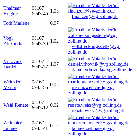
Thalmair
08167
1.03
Brigitte
6943-45
finanzen@vg-zolling.de
Toth Marlene
0.07
Vogl
08167
1.02
Alexandra
6943-39
vollstreckungsstelle@vg-
zolling.de
Vrhovnik
08167
1.07
Daniel
6943-37
daniel.vrhovnik@vg-zolling.de
Weinzierl
08167
0.05
Martin
6943-56
martin.weinzierl@vg-
zolling.de
08167
Weiß Renate
0.02
6943-12
renate.weiss@vg-zolling.de
Zeilmaier
08167
0.12
Tahnee
6943-41
tahnee.zeilmaier@vg-
zolling.de