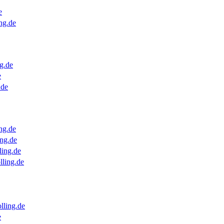
e
ng.de
g.de
e
.de
ng.de
ng.de
ling.de
lling.de
lling.de
e