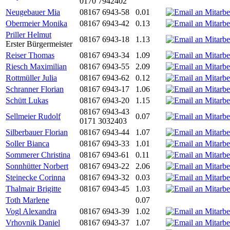
0170 7942402
Neugebauer Mia
08167 6943-58
0.01
Obermeier Monika
08167 6943-42
0.13
Priller Helmut
08167 6943-18
1.13
Erster Bürgermeister
Reiser Thomas
08167 6943-34
1.09
Riesch Maximilian
08167 6943-55
2.09
Rottmüller Julia
08167 6943-62
0.12
Schranner Florian
08167 6943-17
1.06
Schütt Lukas
08167 6943-20
1.15
08167 6943-43
Sellmeier Rudolf
0.07
0171 3032403
Silberbauer Florian
08167 6943-44
1.07
Soller Bianca
08167 6943-33
1.01
Sommerer Christina
08167 6943-61
0.11
Sonnhütter Norbert
08167 6943-22
2.06
Steinecke Corinna
08167 6943-32
0.03
Thalmair Brigitte
08167 6943-45
1.03
Toth Marlene
0.07
Vogl Alexandra
08167 6943-39
1.02
Vrhovnik Daniel
08167 6943-37
1.07