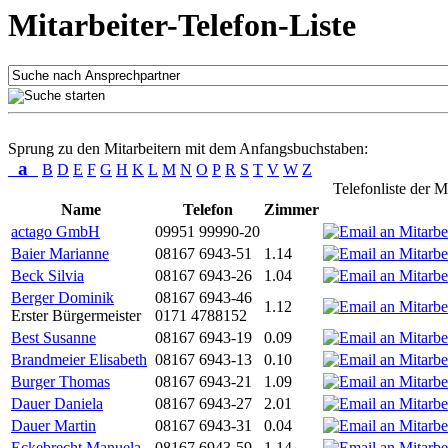
Mitarbeiter-Telefon-Liste
Sprung zu den Mitarbeitern mit dem Anfangsbuchstaben:
a
B
D
E
F
G
H
K
L
M
N
O
P
R
S
T
V
W
Z
Telefonliste der M
Name
Telefon
Zimmer
actago GmbH
09951 99990-20
Baier Marianne
08167 6943-51
1.14
Beck Silvia
08167 6943-26
1.04
Berger Dominik
08167 6943-46
1.12
Erster Bürgermeister
0171 4788152
Best Susanne
08167 6943-19
0.09
Brandmeier Elisabeth
08167 6943-13
0.10
Burger Thomas
08167 6943-21
1.09
Dauer Daniela
08167 6943-27
2.01
Dauer Martin
08167 6943-31
0.04
Eckebrecht Manuela
08167 6943-59
1.14