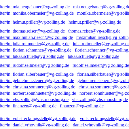
mia.neugebauer@vg-zolling.d
monika.obermeier@vg-zolli
helmut.priller@vg-zolling.de
thomas.reiser@vg-zolling.de
maximilian.riesch@vg-zollin
julia.rottmueller@vg-zolling.d
florian.schranner@vg-zolling
lukas.schuett@vg-zolling.de
rudolf.sellmeier@vg-zolling.de
florian.silberbauer@vg-zolli
gebuehren.steuern@vg-zolli
christina.sommerer@vg-zol
norbert.sonnhuetter@vg-zo
vhs-zolling@vhs-moosburg.de
finanzen@vg-zolling.de
vollstreckungsstelle@vg-zo
daniel.vrhovnik@vg-zolling.d