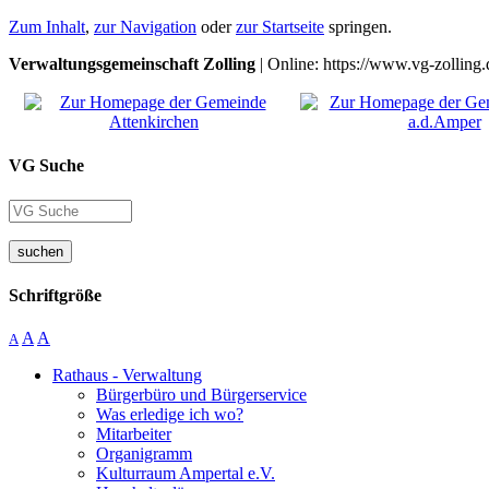
Zum Inhalt
,
zur Navigation
oder
zur Startseite
springen.
Verwaltungsgemeinschaft Zolling
| Online: https://www.vg-zolling.
VG Suche
suchen
Schriftgröße
A
A
A
Rathaus - Verwaltung
Bürgerbüro und Bürgerservice
Was erledige ich wo?
Mitarbeiter
Organigramm
Kulturraum Ampertal e.V.