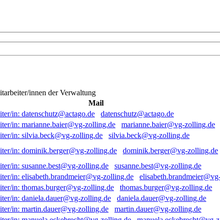
itarbeiter/innen der Verwaltung
Mail
datenschutz@actago.de
marianne.baier@vg-zolling.de
silvia.beck@vg-zolling.de
dominik.berger@vg-zolling.de
susanne.best@vg-zolling.de
elisabeth.brandmeier@vg-
thomas.burger@vg-zolling.de
daniela.dauer@vg-zolling.de
martin.dauer@vg-zolling.de
manuela.eckebrecht@vg-zo