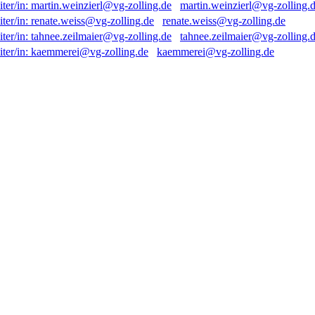
martin.weinzierl@vg-zolling.
renate.weiss@vg-zolling.de
tahnee.zeilmaier@vg-zolling.
kaemmerei@vg-zolling.de