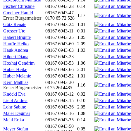
Fischer Christine
08167 6943-28
0.14
Gmeiner Harald
08167 6943-47
1.17
Erster Bürgermeister
0170 65 72 528
Götz Renate
08167 6943-24
1.01
Gresser Ute
08167 6943-11
0.01
Haberl Brigitte
08167 6943-25
1.05
Hauffe Heiko
08167 6943-60
2.09
Hauk Andrea
08167 6943-63
1.03
Hilpert Diana
08167 6943-23
Hoxhaj Qendrim
08167 6943-53
1.06
Huber Heike
08167 6943-66
2.01
Huber Melanie
08167 6943-52
1.01
Kern Mathias
08167 6943-30
1.16
Erster Bürgermeister
0175 2614485
Knöckl Eva
08167 6943-12
0.02
Liebl Andrea
08167 6943-15
0.10
Lohr Sabine
08167 6943-36
2.05
Maier Dagmar
08167 6943-16
1.08
Mehl Erika
08167 6943-35
0.14
08167 6943-50
Meyer Stefan
0.05