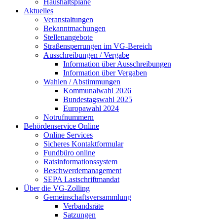
Haushaltspläne
Aktuelles
Veranstaltungen
Bekanntmachungen
Stellenangebote
Straßensperrungen im VG-Bereich
Ausschreibungen / Vergabe
Information über Ausschreibungen
Information über Vergaben
Wahlen / Abstimmungen
Kommunalwahl 2026
Bundestagswahl 2025
Europawahl 2024
Notrufnummern
Behördenservice Online
Online Services
Sicheres Kontaktformular
Fundbüro online
Ratsinformationssystem
Beschwerdemanagement
SEPA Lastschriftmandat
Über die VG-Zolling
Gemeinschaftsversammlung
Verbandsräte
Satzungen