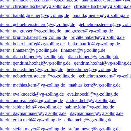
christine.fischer@vg-zolling.d
harald.gmeiner@vg-zolling.de
gebuehren.steuern@vg-zolli
ute.gresser@vg-zolling.de
brigitte.haberl@vg-zolling.de
heiko.hauffe@vg-zolling.de
finanzen@vg-zolling.de
diana.hilpert@vg-zolling.de
qendrim.hoxhaj@vg-zolling.d
heike.huber@vg-zolling.de
gebuehren.steuern@vg-zolli
mathias.kern@vg-zolling.de
eva.knoeckl@vg-zolling.de
andrea.liebl@vg-zolling.de
sabine.lohr@vg-zolling.de
dagmar.maier@vg-zolling.de
erika.mehl@vg-zolling.de
stefan.meyer@vg-zolling.de