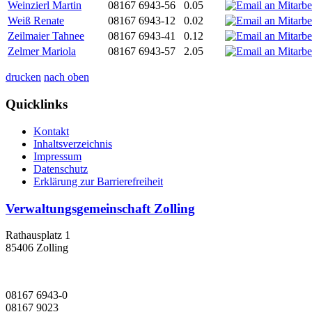
Weinzierl Martin
08167 6943-56
0.05
Weiß Renate
08167 6943-12
0.02
Zeilmaier Tahnee
08167 6943-41
0.12
Zelmer Mariola
08167 6943-57
2.05
drucken
nach oben
Quicklinks
Kontakt
Inhaltsverzeichnis
Impressum
Datenschutz
Erklärung zur Barrierefreiheit
Verwaltungsgemeinschaft Zolling
Rathausplatz 1
85406 Zolling
08167 6943-0
08167 9023