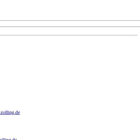
zolling.de
lling.de