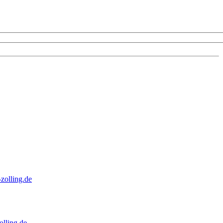
zolling.de
lling.de