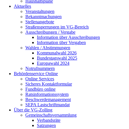
Haushaltspläne
Aktuelles
Veranstaltungen
Bekanntmachungen
Stellenangebote
Straßensperrungen im VG-Bereich
Ausschreibungen / Vergabe
Information über Ausschreibungen
Information über Vergaben
Wahlen / Abstimmungen
Kommunalwahl 2026
Bundestagswahl 2025
Europawahl 2024
Notrufnummern
Behördenservice Online
Online Services
Sicheres Kontaktformular
Fundbüro online
Ratsinformationssystem
Beschwerdemanagement
SEPA Lastschriftmandat
Über die VG-Zolling
Gemeinschaftsversammlung
Verbandsräte
Satzungen