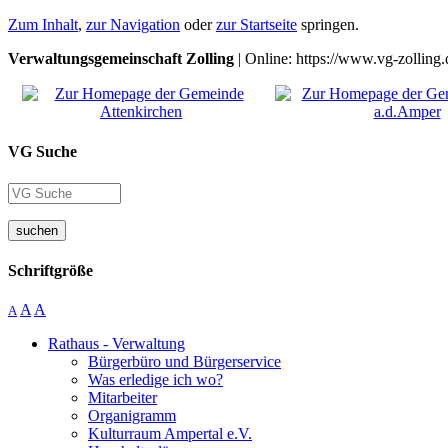
Zum Inhalt
,
zur Navigation
oder
zur Startseite
springen.
Verwaltungsgemeinschaft Zolling
| Online: https://www.vg-zolling.
VG Suche
suchen
Schriftgröße
A
A
A
Rathaus - Verwaltung
Bürgerbüro und Bürgerservice
Was erledige ich wo?
Mitarbeiter
Organigramm
Kulturraum Ampertal e.V.