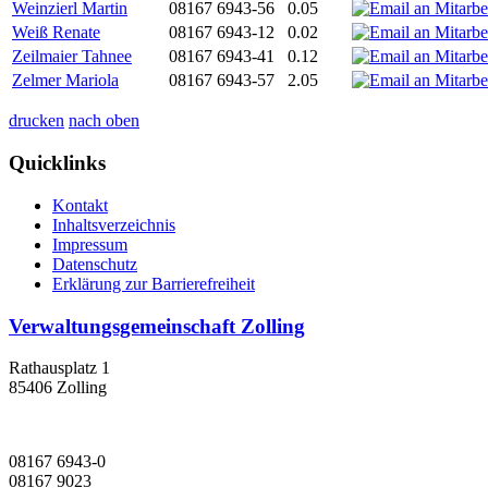
Weinzierl Martin
08167 6943-56
0.05
Weiß Renate
08167 6943-12
0.02
Zeilmaier Tahnee
08167 6943-41
0.12
Zelmer Mariola
08167 6943-57
2.05
drucken
nach oben
Quicklinks
Kontakt
Inhaltsverzeichnis
Impressum
Datenschutz
Erklärung zur Barrierefreiheit
Verwaltungsgemeinschaft Zolling
Rathausplatz 1
85406 Zolling
08167 6943-0
08167 9023