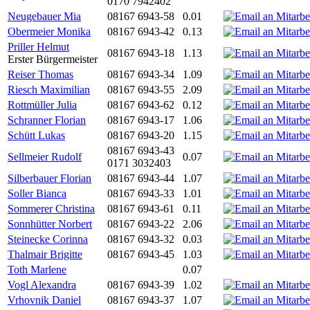
0170 7942402
Neugebauer Mia
08167 6943-58
0.01
Obermeier Monika
08167 6943-42
0.13
Priller Helmut
08167 6943-18
1.13
Erster Bürgermeister
Reiser Thomas
08167 6943-34
1.09
Riesch Maximilian
08167 6943-55
2.09
Rottmüller Julia
08167 6943-62
0.12
Schranner Florian
08167 6943-17
1.06
Schütt Lukas
08167 6943-20
1.15
08167 6943-43
Sellmeier Rudolf
0.07
0171 3032403
Silberbauer Florian
08167 6943-44
1.07
Soller Bianca
08167 6943-33
1.01
Sommerer Christina
08167 6943-61
0.11
Sonnhütter Norbert
08167 6943-22
2.06
Steinecke Corinna
08167 6943-32
0.03
Thalmair Brigitte
08167 6943-45
1.03
Toth Marlene
0.07
Vogl Alexandra
08167 6943-39
1.02
Vrhovnik Daniel
08167 6943-37
1.07