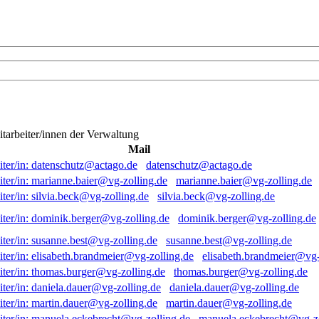
itarbeiter/innen der Verwaltung
Mail
datenschutz@actago.de
marianne.baier@vg-zolling.de
silvia.beck@vg-zolling.de
dominik.berger@vg-zolling.de
susanne.best@vg-zolling.de
elisabeth.brandmeier@vg-
thomas.burger@vg-zolling.de
daniela.dauer@vg-zolling.de
martin.dauer@vg-zolling.de
manuela.eckebrecht@vg-zo