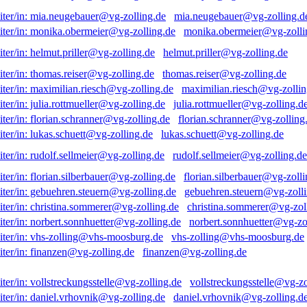
mia.neugebauer@vg-zolling.d
monika.obermeier@vg-zolli
helmut.priller@vg-zolling.de
thomas.reiser@vg-zolling.de
maximilian.riesch@vg-zollin
julia.rottmueller@vg-zolling.d
florian.schranner@vg-zolling
lukas.schuett@vg-zolling.de
rudolf.sellmeier@vg-zolling.de
florian.silberbauer@vg-zolli
gebuehren.steuern@vg-zolli
christina.sommerer@vg-zol
norbert.sonnhuetter@vg-zo
vhs-zolling@vhs-moosburg.de
finanzen@vg-zolling.de
vollstreckungsstelle@vg-zo
daniel.vrhovnik@vg-zolling.d