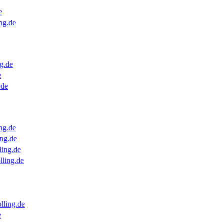
e
ng.de
g.de
e
.de
ng.de
ng.de
ling.de
lling.de
lling.de
e