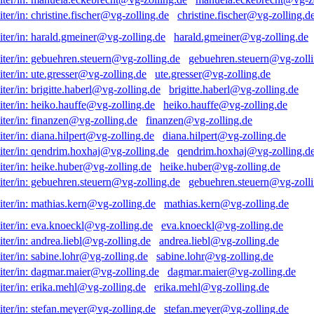
christine.fischer@vg-zolling.d
harald.gmeiner@vg-zolling.de
gebuehren.steuern@vg-zolli
ute.gresser@vg-zolling.de
brigitte.haberl@vg-zolling.de
heiko.hauffe@vg-zolling.de
finanzen@vg-zolling.de
diana.hilpert@vg-zolling.de
qendrim.hoxhaj@vg-zolling.d
heike.huber@vg-zolling.de
gebuehren.steuern@vg-zolli
mathias.kern@vg-zolling.de
eva.knoeckl@vg-zolling.de
andrea.liebl@vg-zolling.de
sabine.lohr@vg-zolling.de
dagmar.maier@vg-zolling.de
erika.mehl@vg-zolling.de
stefan.meyer@vg-zolling.de