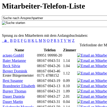
Mitarbeiter-Telefon-Liste
Sprung zu den Mitarbeitern mit dem Anfangsbuchstaben:
a
B
D
E
F
G
H
K
L
M
N
O
P
R
S
T
V
W
Z
Telefonliste der M
Name
Telefon
Zimmer
actago GmbH
09951 99990-20
Baier Marianne
08167 6943-51
1.14
Beck Silvia
08167 6943-26
1.04
Berger Dominik
08167 6943-46
1.12
Erster Bürgermeister
0171 4788152
Best Susanne
08167 6943-19
0.09
Brandmeier Elisabeth
08167 6943-13
0.10
Burger Thomas
08167 6943-21
1.09
Dauer Daniela
08167 6943-27
2.01
Dauer Martin
08167 6943-31
0.04
Eckebrecht Manuela
08167 6943-59
1.14