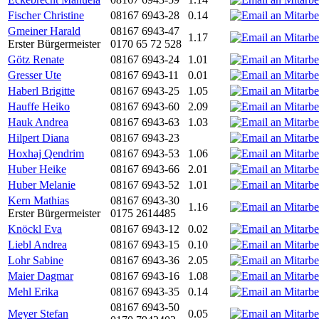
Fischer Christine
08167 6943-28
0.14
Gmeiner Harald
08167 6943-47
1.17
Erster Bürgermeister
0170 65 72 528
Götz Renate
08167 6943-24
1.01
Gresser Ute
08167 6943-11
0.01
Haberl Brigitte
08167 6943-25
1.05
Hauffe Heiko
08167 6943-60
2.09
Hauk Andrea
08167 6943-63
1.03
Hilpert Diana
08167 6943-23
Hoxhaj Qendrim
08167 6943-53
1.06
Huber Heike
08167 6943-66
2.01
Huber Melanie
08167 6943-52
1.01
Kern Mathias
08167 6943-30
1.16
Erster Bürgermeister
0175 2614485
Knöckl Eva
08167 6943-12
0.02
Liebl Andrea
08167 6943-15
0.10
Lohr Sabine
08167 6943-36
2.05
Maier Dagmar
08167 6943-16
1.08
Mehl Erika
08167 6943-35
0.14
08167 6943-50
Meyer Stefan
0.05