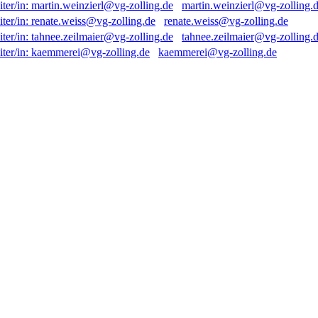
martin.weinzierl@vg-zolling.
renate.weiss@vg-zolling.de
tahnee.zeilmaier@vg-zolling.
kaemmerei@vg-zolling.de