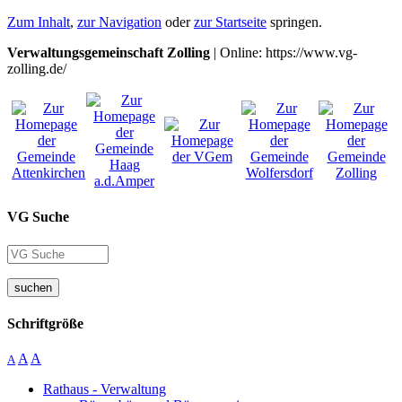
Zum Inhalt
,
zur Navigation
oder
zur Startseite
springen.
Verwaltungsgemeinschaft Zolling
| Online: https://www.vg-
zolling.de/
VG Suche
suchen
Schriftgröße
A
A
A
Rathaus - Verwaltung