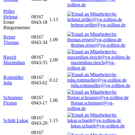
zolling.de
Priller
Helmut
08167
1.13
Erster
6943-18
helmut.priller@vg-zolling.de
Bürgermeister
Reiser
08167
1.09
Thomas
6943-34
thomas.reiser@vg-zolling.de
Riesch
08167
2.09
Maximilian
6943-55
maximilian.riesch@vg-
zolling.de
Rottmüller
08167
0.12
Julia
6943-62
julia.rottmueller@vg-zolling.de
Schranner
08167
1.06
Florian
6943-17
florian.schranner@vg-
zolling.de
08167
Schütt Lukas
1.15
6943-20
lukas.schuett@vg-zolling.de
08167