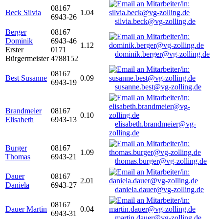
08167
Beck Silvia
1.04
6943-26
silvia.beck@vg-zolling.de
Berger
08167
Dominik
6943-46
1.12
Erster
0171
dominik.berger@vg-zolling.de
Bürgermeister
4788152
08167
Best Susanne
0.09
6943-19
susanne.best@vg-zolling.de
Brandmeier
08167
0.10
Elisabeth
6943-13
elisabeth.brandmeier@vg-
zolling.de
Burger
08167
1.09
Thomas
6943-21
thomas.burger@vg-zolling.de
Dauer
08167
2.01
Daniela
6943-27
daniela.dauer@vg-zolling.de
08167
Dauer Martin
0.04
6943-31
martin.dauer@vg-zolling.de