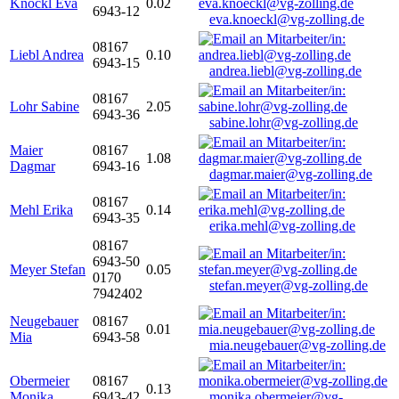
Knöckl Eva
0.02
6943-12
eva.knoeckl@vg-zolling.de
08167
Liebl Andrea
0.10
6943-15
andrea.liebl@vg-zolling.de
08167
Lohr Sabine
2.05
6943-36
sabine.lohr@vg-zolling.de
Maier
08167
1.08
Dagmar
6943-16
dagmar.maier@vg-zolling.de
08167
Mehl Erika
0.14
6943-35
erika.mehl@vg-zolling.de
08167
6943-50
Meyer Stefan
0.05
0170
stefan.meyer@vg-zolling.de
7942402
Neugebauer
08167
0.01
Mia
6943-58
mia.neugebauer@vg-zolling.de
Obermeier
08167
0.13
Monika
6943-42
monika.obermeier@vg-