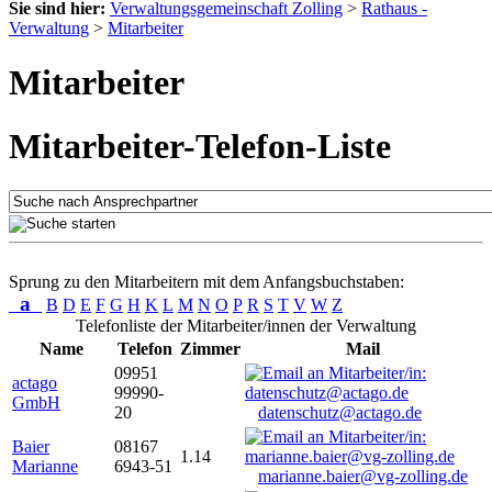
Sie sind hier:
Verwaltungsgemeinschaft Zolling
>
Rathaus -
Verwaltung
>
Mitarbeiter
Mitarbeiter
Mitarbeiter-Telefon-Liste
Sprung zu den Mitarbeitern mit dem Anfangsbuchstaben:
a
B
D
E
F
G
H
K
L
M
N
O
P
R
S
T
V
W
Z
Telefonliste der Mitarbeiter/innen der Verwaltung
Name
Telefon
Zimmer
Mail
09951
actago
99990-
GmbH
20
datenschutz@actago.de
Baier
08167
1.14
Marianne
6943-51
marianne.baier@vg-zolling.de