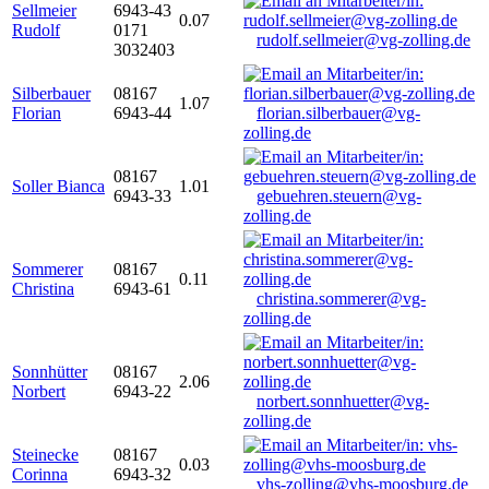
Sellmeier
6943-43
0.07
Rudolf
0171
rudolf.sellmeier@vg-zolling.de
3032403
Silberbauer
08167
1.07
Florian
6943-44
florian.silberbauer@vg-
zolling.de
08167
Soller Bianca
1.01
6943-33
gebuehren.steuern@vg-
zolling.de
Sommerer
08167
0.11
Christina
6943-61
christina.sommerer@vg-
zolling.de
Sonnhütter
08167
2.06
Norbert
6943-22
norbert.sonnhuetter@vg-
zolling.de
Steinecke
08167
0.03
Corinna
6943-32
vhs-zolling@vhs-moosburg.de