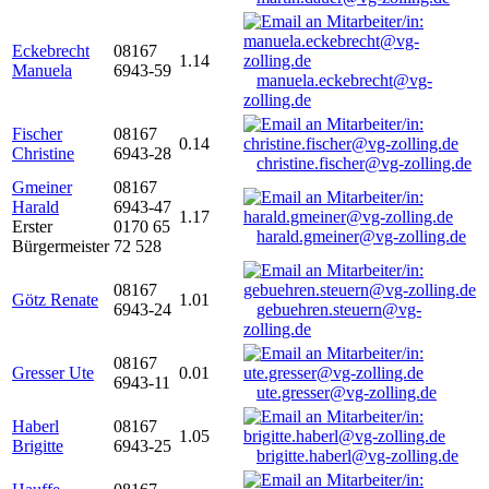
Eckebrecht
08167
1.14
Manuela
6943-59
manuela.eckebrecht@vg-
zolling.de
Fischer
08167
0.14
Christine
6943-28
christine.fischer@vg-zolling.de
Gmeiner
08167
Harald
6943-47
1.17
Erster
0170 65
harald.gmeiner@vg-zolling.de
Bürgermeister
72 528
08167
Götz Renate
1.01
6943-24
gebuehren.steuern@vg-
zolling.de
08167
Gresser Ute
0.01
6943-11
ute.gresser@vg-zolling.de
Haberl
08167
1.05
Brigitte
6943-25
brigitte.haberl@vg-zolling.de