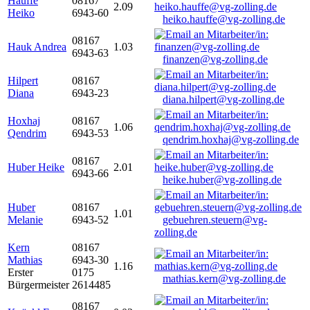
Hauffe
08167
2.09
Heiko
6943-60
heiko.hauffe@vg-zolling.de
08167
Hauk Andrea
1.03
6943-63
finanzen@vg-zolling.de
Hilpert
08167
Diana
6943-23
diana.hilpert@vg-zolling.de
Hoxhaj
08167
1.06
Qendrim
6943-53
qendrim.hoxhaj@vg-zolling.de
08167
Huber Heike
2.01
6943-66
heike.huber@vg-zolling.de
Huber
08167
1.01
Melanie
6943-52
gebuehren.steuern@vg-
zolling.de
Kern
08167
Mathias
6943-30
1.16
Erster
0175
mathias.kern@vg-zolling.de
Bürgermeister
2614485
08167