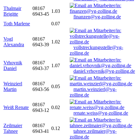
Thalmair
08167
1.03
Brigitte
6943-45
finanzen@vg-zolling.de
Toth Marlene
0.07
Vogl
08167
1.02
Alexandra
6943-39
vollstreckungsstelle@vg-
zolling.de
Vrhovnik
08167
1.07
Daniel
6943-37
daniel.vrhovnik@vg-zolling.de
Weinzierl
08167
0.05
Martin
6943-56
martin.weinzierl@vg-
zolling.de
08167
Weiß Renate
0.02
6943-12
renate.weiss@vg-zolling.de
Zeilmaier
08167
0.12
Tahnee
6943-41
tahnee.zeilmaier@vg-
zolling.de