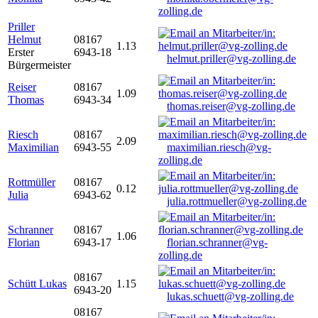
zolling.de
Priller
Helmut
08167
1.13
Erster
6943-18
helmut.priller@vg-zolling.de
Bürgermeister
Reiser
08167
1.09
Thomas
6943-34
thomas.reiser@vg-zolling.de
Riesch
08167
2.09
Maximilian
6943-55
maximilian.riesch@vg-
zolling.de
Rottmüller
08167
0.12
Julia
6943-62
julia.rottmueller@vg-zolling.de
Schranner
08167
1.06
Florian
6943-17
florian.schranner@vg-
zolling.de
08167
Schütt Lukas
1.15
6943-20
lukas.schuett@vg-zolling.de
08167