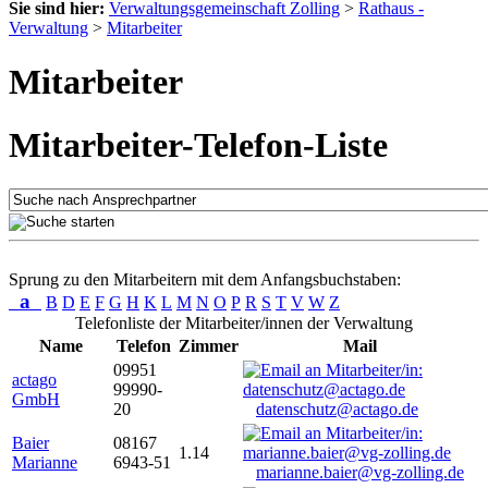
Sie sind hier:
Verwaltungsgemeinschaft Zolling
>
Rathaus -
Verwaltung
>
Mitarbeiter
Mitarbeiter
Mitarbeiter-Telefon-Liste
Sprung zu den Mitarbeitern mit dem Anfangsbuchstaben:
a
B
D
E
F
G
H
K
L
M
N
O
P
R
S
T
V
W
Z
Telefonliste der Mitarbeiter/innen der Verwaltung
Name
Telefon
Zimmer
Mail
09951
actago
99990-
GmbH
20
datenschutz@actago.de
Baier
08167
1.14
Marianne
6943-51
marianne.baier@vg-zolling.de