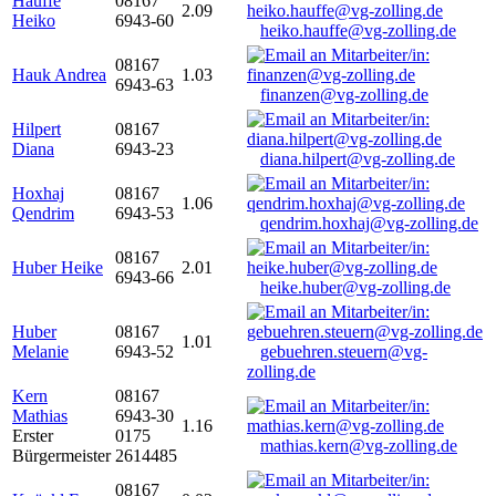
Hauffe
08167
2.09
Heiko
6943-60
heiko.hauffe@vg-zolling.de
08167
Hauk Andrea
1.03
6943-63
finanzen@vg-zolling.de
Hilpert
08167
Diana
6943-23
diana.hilpert@vg-zolling.de
Hoxhaj
08167
1.06
Qendrim
6943-53
qendrim.hoxhaj@vg-zolling.de
08167
Huber Heike
2.01
6943-66
heike.huber@vg-zolling.de
Huber
08167
1.01
Melanie
6943-52
gebuehren.steuern@vg-
zolling.de
Kern
08167
Mathias
6943-30
1.16
Erster
0175
mathias.kern@vg-zolling.de
Bürgermeister
2614485
08167