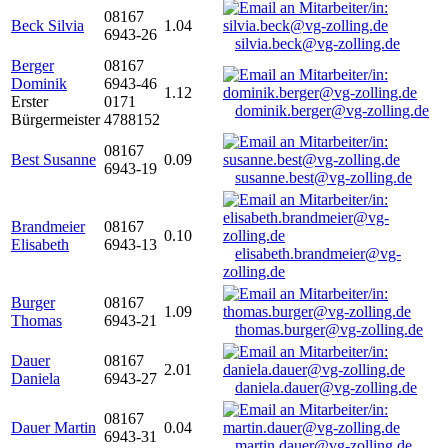
08167
Beck Silvia
1.04
6943-26
silvia.beck@vg-zolling.de
Berger
08167
Dominik
6943-46
1.12
Erster
0171
dominik.berger@vg-zolling.de
Bürgermeister
4788152
08167
Best Susanne
0.09
6943-19
susanne.best@vg-zolling.de
Brandmeier
08167
0.10
Elisabeth
6943-13
elisabeth.brandmeier@vg-
zolling.de
Burger
08167
1.09
Thomas
6943-21
thomas.burger@vg-zolling.de
Dauer
08167
2.01
Daniela
6943-27
daniela.dauer@vg-zolling.de
08167
Dauer Martin
0.04
6943-31
martin.dauer@vg-zolling.de