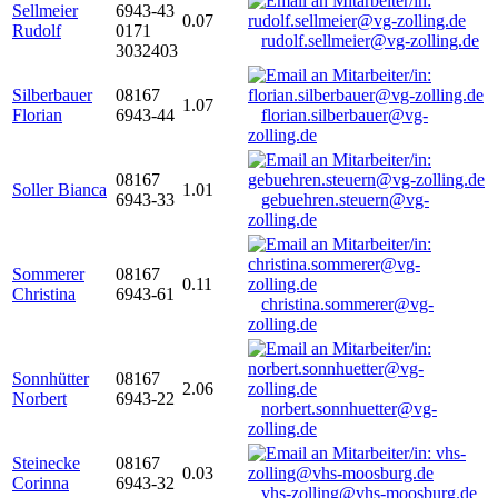
Sellmeier
6943-43
0.07
Rudolf
0171
rudolf.sellmeier@vg-zolling.de
3032403
Silberbauer
08167
1.07
Florian
6943-44
florian.silberbauer@vg-
zolling.de
08167
Soller Bianca
1.01
6943-33
gebuehren.steuern@vg-
zolling.de
Sommerer
08167
0.11
Christina
6943-61
christina.sommerer@vg-
zolling.de
Sonnhütter
08167
2.06
Norbert
6943-22
norbert.sonnhuetter@vg-
zolling.de
Steinecke
08167
0.03
Corinna
6943-32
vhs-zolling@vhs-moosburg.de