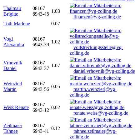
Thalmair
08167
1.03
Brigitte
6943-45
finanzen@vg-zolling.de
Toth Marlene
0.07
Vogl
08167
1.02
Alexandra
6943-39
vollstreckungsstelle@vg-
zolling.de
Vrhovnik
08167
1.07
Daniel
6943-37
daniel.vrhovnik@vg-zolling.de
Weinzierl
08167
0.05
Martin
6943-56
martin.weinzierl@vg-
zolling.de
08167
Weiß Renate
0.02
6943-12
renate.weiss@vg-zolling.de
Zeilmaier
08167
0.12
Tahnee
6943-41
tahnee.zeilmaier@vg-
zolling.de