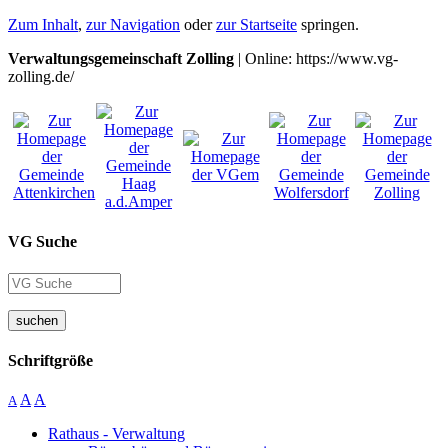
Zum Inhalt
,
zur Navigation
oder
zur Startseite
springen.
Verwaltungsgemeinschaft Zolling
| Online: https://www.vg-
zolling.de/
VG Suche
suchen
Schriftgröße
A
A
A
Rathaus - Verwaltung