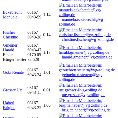
Eckebrecht
08167
1.14
Manuela
6943-59
manuela.eckebrecht@vg-
zolling.de
Fischer
08167
0.14
Christine
6943-28
christine.fischer@vg-zolling.de
Gmeiner
08167
Harald
6943-47
1.17
Erster
0170 65
harald.gmeiner@vg-zolling.de
Bürgermeister
72 528
08167
Götz Renate
1.01
6943-24
gebuehren.steuern@vg-
zolling.de
08167
Gresser Ute
0.01
6943-11
ute.gresser@vg-zolling.de
Haberl
08167
1.05
Brigitte
6943-25
brigitte.haberl@vg-zolling.de