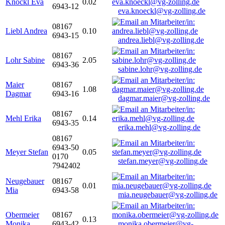
Knöckl Eva
0.02
6943-12
eva.knoeckl@vg-zolling.de
08167
Liebl Andrea
0.10
6943-15
andrea.liebl@vg-zolling.de
08167
Lohr Sabine
2.05
6943-36
sabine.lohr@vg-zolling.de
Maier
08167
1.08
Dagmar
6943-16
dagmar.maier@vg-zolling.de
08167
Mehl Erika
0.14
6943-35
erika.mehl@vg-zolling.de
08167
6943-50
Meyer Stefan
0.05
0170
stefan.meyer@vg-zolling.de
7942402
Neugebauer
08167
0.01
Mia
6943-58
mia.neugebauer@vg-zolling.de
Obermeier
08167
0.13
Monika
6943-42
monika.obermeier@vg-