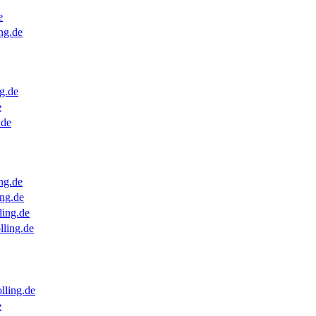
e
ng.de
g.de
e
.de
ng.de
ng.de
ling.de
lling.de
lling.de
e