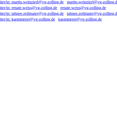
martin.weinzierl@vg-zolling.
renate.weiss@vg-zolling.de
tahnee.zeilmaier@vg-zolling.
kaemmerei@vg-zolling.de