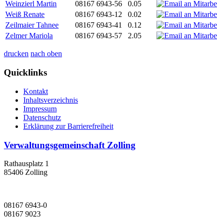
Weinzierl Martin
08167 6943-56
0.05
Weiß Renate
08167 6943-12
0.02
Zeilmaier Tahnee
08167 6943-41
0.12
Zelmer Mariola
08167 6943-57
2.05
drucken
nach oben
Quicklinks
Kontakt
Inhaltsverzeichnis
Impressum
Datenschutz
Erklärung zur Barrierefreiheit
Verwaltungsgemeinschaft Zolling
Rathausplatz 1
85406 Zolling
08167 6943-0
08167 9023