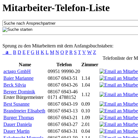
Mitarbeiter-Telefon-Liste
Sprung zu den Mitarbeitern mit dem Anfangsbuchstaben:
a
B
D
E
F
G
H
K
L
M
N
O
P
R
S
T
V
W
Z
Telefonliste der M
Name
Telefon
Zimmer
actago GmbH
09951 99990-20
Baier Marianne
08167 6943-51
1.14
Beck Silvia
08167 6943-26
1.04
Berger Dominik
08167 6943-46
1.12
Erster Bürgermeister
0171 4788152
Best Susanne
08167 6943-19
0.09
Brandmeier Elisabeth
08167 6943-13
0.10
Burger Thomas
08167 6943-21
1.09
Dauer Daniela
08167 6943-27
2.01
Dauer Martin
08167 6943-31
0.04
Eckebrecht Manuela
08167 6943-59
1.14