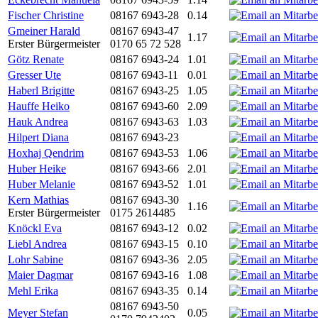
Fischer Christine
08167 6943-28
0.14
Gmeiner Harald
08167 6943-47
1.17
Erster Bürgermeister
0170 65 72 528
Götz Renate
08167 6943-24
1.01
Gresser Ute
08167 6943-11
0.01
Haberl Brigitte
08167 6943-25
1.05
Hauffe Heiko
08167 6943-60
2.09
Hauk Andrea
08167 6943-63
1.03
Hilpert Diana
08167 6943-23
Hoxhaj Qendrim
08167 6943-53
1.06
Huber Heike
08167 6943-66
2.01
Huber Melanie
08167 6943-52
1.01
Kern Mathias
08167 6943-30
1.16
Erster Bürgermeister
0175 2614485
Knöckl Eva
08167 6943-12
0.02
Liebl Andrea
08167 6943-15
0.10
Lohr Sabine
08167 6943-36
2.05
Maier Dagmar
08167 6943-16
1.08
Mehl Erika
08167 6943-35
0.14
08167 6943-50
Meyer Stefan
0.05