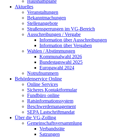
Haushaltspläne
Aktuelles
Veranstaltungen
Bekanntmachungen
Stellenangebote
Straßensperrungen im VG-Bereich
Ausschreibungen / Vergabe
Information über Ausschreibungen
Information über Vergaben
Wahlen / Abstimmungen
Kommunalwahl 2026
Bundestagswahl 2025
Europawahl 2024
Notrufnummern
Behördenservice Online
Online Services
Sicheres Kontaktformular
Fundbüro online
Ratsinformationssystem
Beschwerdemanagement
SEPA Lastschriftmandat
Über die VG-Zolling
Gemeinschaftsversammlung
Verbandsräte
Satzungen