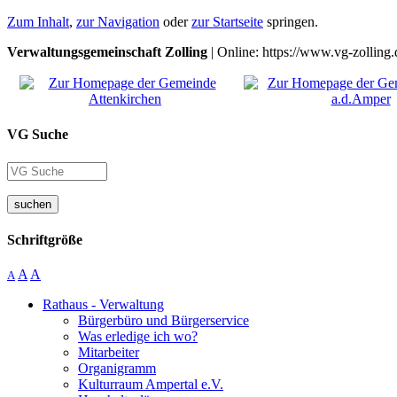
Zum Inhalt
,
zur Navigation
oder
zur Startseite
springen.
Verwaltungsgemeinschaft Zolling
| Online: https://www.vg-zolling.
VG Suche
suchen
Schriftgröße
A
A
A
Rathaus - Verwaltung
Bürgerbüro und Bürgerservice
Was erledige ich wo?
Mitarbeiter
Organigramm
Kulturraum Ampertal e.V.