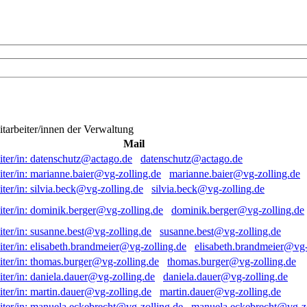
itarbeiter/innen der Verwaltung
Mail
datenschutz@actago.de
marianne.baier@vg-zolling.de
silvia.beck@vg-zolling.de
dominik.berger@vg-zolling.de
susanne.best@vg-zolling.de
elisabeth.brandmeier@vg-
thomas.burger@vg-zolling.de
daniela.dauer@vg-zolling.de
martin.dauer@vg-zolling.de
manuela.eckebrecht@vg-zo