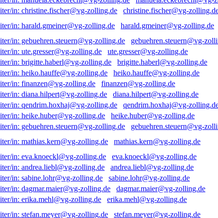
christine.fischer@vg-zolling.d
harald.gmeiner@vg-zolling.de
gebuehren.steuern@vg-zolli
ute.gresser@vg-zolling.de
brigitte.haberl@vg-zolling.de
heiko.hauffe@vg-zolling.de
finanzen@vg-zolling.de
diana.hilpert@vg-zolling.de
qendrim.hoxhaj@vg-zolling.d
heike.huber@vg-zolling.de
gebuehren.steuern@vg-zolli
mathias.kern@vg-zolling.de
eva.knoeckl@vg-zolling.de
andrea.liebl@vg-zolling.de
sabine.lohr@vg-zolling.de
dagmar.maier@vg-zolling.de
erika.mehl@vg-zolling.de
stefan.meyer@vg-zolling.de