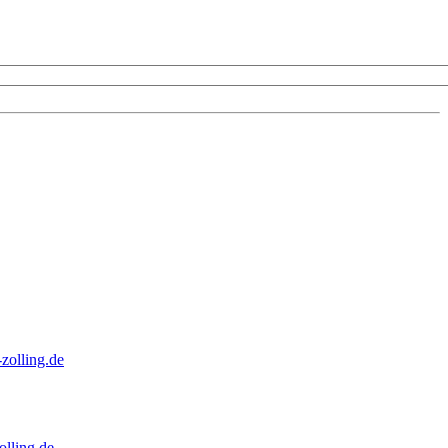
zolling.de
lling.de