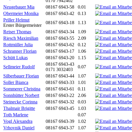
0170 7942402
Neugebauer Mia
08167 6943-58
0.01
Obermeier Monika
08167 6943-42
0.13
Priller Helmut
08167 6943-18
1.13
Erster Bürgermeister
Reiser Thomas
08167 6943-34
1.09
Riesch Maximilian
08167 6943-55
2.09
Rottmüller Julia
08167 6943-62
0.12
Schranner Florian
08167 6943-17
1.06
Schütt Lukas
08167 6943-20
1.15
08167 6943-43
Sellmeier Rudolf
0.07
0171 3032403
Silberbauer Florian
08167 6943-44
1.07
Soller Bianca
08167 6943-33
1.01
Sommerer Christina
08167 6943-61
0.11
Sonnhütter Norbert
08167 6943-22
2.06
Steinecke Corinna
08167 6943-32
0.03
Thalmair Brigitte
08167 6943-45
1.03
Toth Marlene
0.07
Vogl Alexandra
08167 6943-39
1.02
Vrhovnik Daniel
08167 6943-37
1.07