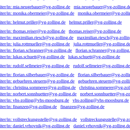
mia.neugebauer@vg-zolling.d
monika.obermeier@vg-zolli
helmut.priller@vg-zolling.de
thomas.reiser@vg-zolling.de
maximilian.riesch@vg-zollin
julia.rottmueller@vg-zolling.d
florian.schranner@vg-zolling
lukas.schuett@vg-zolling.de
rudolf.sellmeier@vg-zolling.de
florian.silberbauer@vg-zolli
gebuehren.steuern@vg-zolli
christina.sommerer@vg-zol
norbert.sonnhuetter@vg-zo
vhs-zolling@vhs-moosburg.de
finanzen@vg-zolling.de
vollstreckungsstelle@vg-zo
daniel.vrhovnik@vg-zolling.d