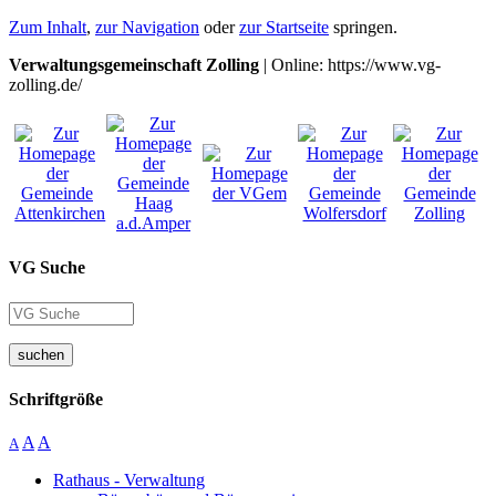
Zum Inhalt
,
zur Navigation
oder
zur Startseite
springen.
Verwaltungsgemeinschaft Zolling
| Online: https://www.vg-
zolling.de/
VG Suche
suchen
Schriftgröße
A
A
A
Rathaus - Verwaltung