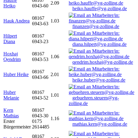
Hauffe
08167
2.09
Heiko
6943-60
heiko.hauffe@vg-zolling.de
08167
Hauk Andrea
1.03
6943-63
finanzen@vg-zolling.de
Hilpert
08167
Diana
6943-23
diana.hilpert@vg-zolling.de
Hoxhaj
08167
1.06
Qendrim
6943-53
qendrim.hoxhaj@vg-zolling.de
08167
Huber Heike
2.01
6943-66
heike.huber@vg-zolling.de
Huber
08167
1.01
Melanie
6943-52
gebuehren.steuern@vg-
zolling.de
Kern
08167
Mathias
6943-30
1.16
Erster
0175
mathias.kern@vg-zolling.de
Bürgermeister
2614485
08167