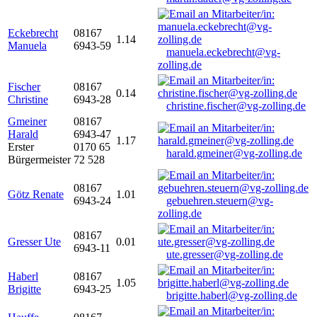
Eckebrecht
08167
1.14
Manuela
6943-59
manuela.eckebrecht@vg-
zolling.de
Fischer
08167
0.14
Christine
6943-28
christine.fischer@vg-zolling.de
Gmeiner
08167
Harald
6943-47
1.17
Erster
0170 65
harald.gmeiner@vg-zolling.de
Bürgermeister
72 528
08167
Götz Renate
1.01
6943-24
gebuehren.steuern@vg-
zolling.de
08167
Gresser Ute
0.01
6943-11
ute.gresser@vg-zolling.de
Haberl
08167
1.05
Brigitte
6943-25
brigitte.haberl@vg-zolling.de