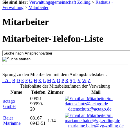
Sie sind hier:
Verwaltungsgemeinschaft Zolling
>
Rathaus -
Verwaltung
>
Mitarbeiter
Mitarbeiter
Mitarbeiter-Telefon-Liste
Sprung zu den Mitarbeitern mit dem Anfangsbuchstaben:
a
B
D
E
F
G
H
K
L
M
N
O
P
R
S
T
V
W
Z
Telefonliste der Mitarbeiter/innen der Verwaltung
Name
Telefon
Zimmer
Mail
09951
actago
99990-
GmbH
20
datenschutz@actago.de
Baier
08167
1.14
Marianne
6943-51
marianne.baier@vg-zolling.de