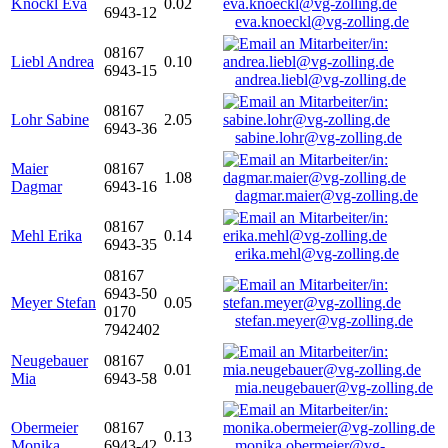
Knöckl Eva
0.02
6943-12
eva.knoeckl@vg-zolling.de
08167
Liebl Andrea
0.10
6943-15
andrea.liebl@vg-zolling.de
08167
Lohr Sabine
2.05
6943-36
sabine.lohr@vg-zolling.de
Maier
08167
1.08
Dagmar
6943-16
dagmar.maier@vg-zolling.de
08167
Mehl Erika
0.14
6943-35
erika.mehl@vg-zolling.de
08167
6943-50
Meyer Stefan
0.05
0170
stefan.meyer@vg-zolling.de
7942402
Neugebauer
08167
0.01
Mia
6943-58
mia.neugebauer@vg-zolling.de
Obermeier
08167
0.13
Monika
6943-42
monika.obermeier@vg-