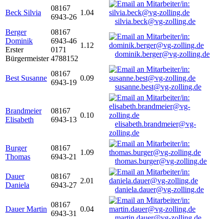
08167
Beck Silvia
1.04
6943-26
silvia.beck@vg-zolling.de
Berger
08167
Dominik
6943-46
1.12
Erster
0171
dominik.berger@vg-zolling.de
Bürgermeister
4788152
08167
Best Susanne
0.09
6943-19
susanne.best@vg-zolling.de
Brandmeier
08167
0.10
Elisabeth
6943-13
elisabeth.brandmeier@vg-
zolling.de
Burger
08167
1.09
Thomas
6943-21
thomas.burger@vg-zolling.de
Dauer
08167
2.01
Daniela
6943-27
daniela.dauer@vg-zolling.de
08167
Dauer Martin
0.04
6943-31
martin.dauer@vg-zolling.de