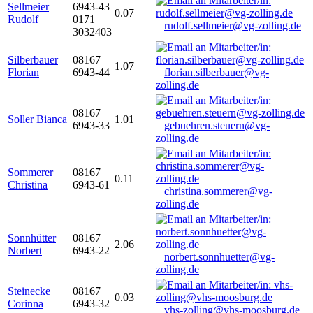
Sellmeier
6943-43
0.07
Rudolf
0171
rudolf.sellmeier@vg-zolling.de
3032403
Silberbauer
08167
1.07
Florian
6943-44
florian.silberbauer@vg-
zolling.de
08167
Soller Bianca
1.01
6943-33
gebuehren.steuern@vg-
zolling.de
Sommerer
08167
0.11
Christina
6943-61
christina.sommerer@vg-
zolling.de
Sonnhütter
08167
2.06
Norbert
6943-22
norbert.sonnhuetter@vg-
zolling.de
Steinecke
08167
0.03
Corinna
6943-32
vhs-zolling@vhs-moosburg.de