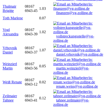
Thalmair
08167
1.03
Brigitte
6943-45
finanzen@vg-zolling.de
Toth Marlene
0.07
Vogl
08167
1.02
Alexandra
6943-39
vollstreckungsstelle@vg-
zolling.de
Vrhovnik
08167
1.07
Daniel
6943-37
daniel.vrhovnik@vg-zolling.de
Weinzierl
08167
0.05
Martin
6943-56
martin.weinzierl@vg-
zolling.de
08167
Weiß Renate
0.02
6943-12
renate.weiss@vg-zolling.de
Zeilmaier
08167
0.12
Tahnee
6943-41
tahnee.zeilmaier@vg-
zolling.de