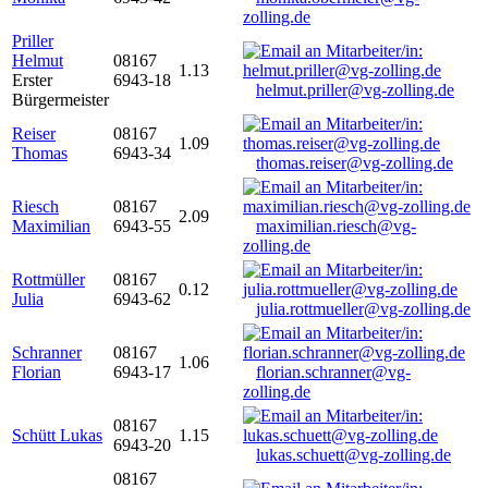
zolling.de
Priller
Helmut
08167
1.13
Erster
6943-18
helmut.priller@vg-zolling.de
Bürgermeister
Reiser
08167
1.09
Thomas
6943-34
thomas.reiser@vg-zolling.de
Riesch
08167
2.09
Maximilian
6943-55
maximilian.riesch@vg-
zolling.de
Rottmüller
08167
0.12
Julia
6943-62
julia.rottmueller@vg-zolling.de
Schranner
08167
1.06
Florian
6943-17
florian.schranner@vg-
zolling.de
08167
Schütt Lukas
1.15
6943-20
lukas.schuett@vg-zolling.de
08167