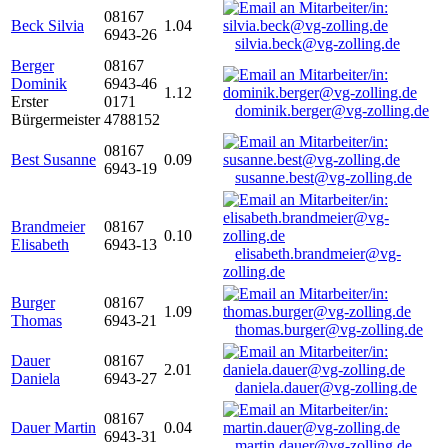
08167
Beck Silvia
1.04
6943-26
silvia.beck@vg-zolling.de
Berger
08167
Dominik
6943-46
1.12
Erster
0171
dominik.berger@vg-zolling.de
Bürgermeister
4788152
08167
Best Susanne
0.09
6943-19
susanne.best@vg-zolling.de
Brandmeier
08167
0.10
Elisabeth
6943-13
elisabeth.brandmeier@vg-
zolling.de
Burger
08167
1.09
Thomas
6943-21
thomas.burger@vg-zolling.de
Dauer
08167
2.01
Daniela
6943-27
daniela.dauer@vg-zolling.de
08167
Dauer Martin
0.04
6943-31
martin.dauer@vg-zolling.de