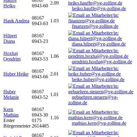
Hauffe
08167
2.09
Heiko
6943-60
heiko.hauffe@vg-zolling.de
08167
Hauk Andrea
1.03
6943-63
finanzen@vg-zolling.de
Hilpert
08167
Diana
6943-23
diana.hilpert@vg-zolling.de
Hoxhaj
08167
1.06
Qendrim
6943-53
qendrim.hoxhaj@vg-zolling.de
08167
Huber Heike
2.01
6943-66
heike.huber@vg-zolling.de
Huber
08167
1.01
Melanie
6943-52
gebuehren.steuern@vg-
zolling.de
Kern
08167
Mathias
6943-30
1.16
Erster
0175
mathias.kern@vg-zolling.de
Bürgermeister
2614485
08167