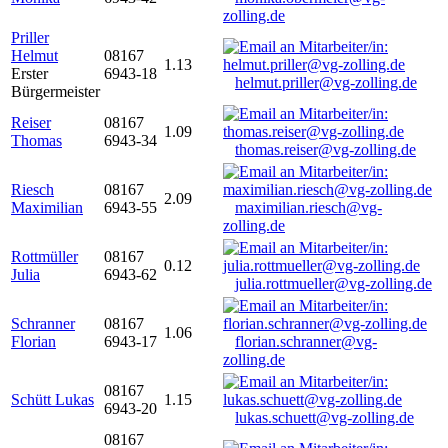
zolling.de
Priller
Helmut
08167
1.13
Erster
6943-18
helmut.priller@vg-zolling.de
Bürgermeister
Reiser
08167
1.09
Thomas
6943-34
thomas.reiser@vg-zolling.de
Riesch
08167
2.09
Maximilian
6943-55
maximilian.riesch@vg-
zolling.de
Rottmüller
08167
0.12
Julia
6943-62
julia.rottmueller@vg-zolling.de
Schranner
08167
1.06
Florian
6943-17
florian.schranner@vg-
zolling.de
08167
Schütt Lukas
1.15
6943-20
lukas.schuett@vg-zolling.de
08167