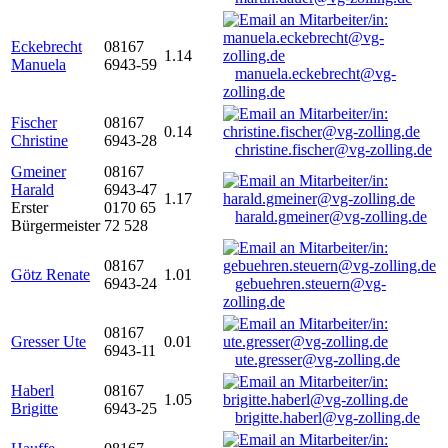
Eckebrecht
08167
1.14
Manuela
6943-59
manuela.eckebrecht@vg-
zolling.de
Fischer
08167
0.14
Christine
6943-28
christine.fischer@vg-zolling.de
Gmeiner
08167
Harald
6943-47
1.17
Erster
0170 65
harald.gmeiner@vg-zolling.de
Bürgermeister
72 528
08167
Götz Renate
1.01
6943-24
gebuehren.steuern@vg-
zolling.de
08167
Gresser Ute
0.01
6943-11
ute.gresser@vg-zolling.de
Haberl
08167
1.05
Brigitte
6943-25
brigitte.haberl@vg-zolling.de