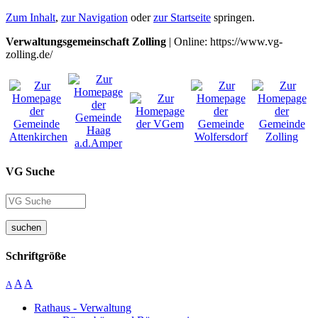
Zum Inhalt
,
zur Navigation
oder
zur Startseite
springen.
Verwaltungsgemeinschaft Zolling
| Online: https://www.vg-
zolling.de/
VG Suche
suchen
Schriftgröße
A
A
A
Rathaus - Verwaltung