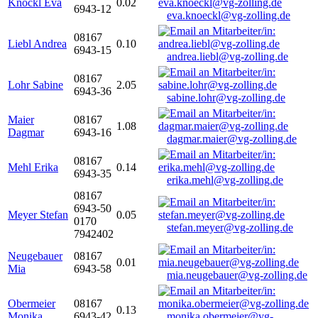
Knöckl Eva
0.02
6943-12
eva.knoeckl@vg-zolling.de
08167
Liebl Andrea
0.10
6943-15
andrea.liebl@vg-zolling.de
08167
Lohr Sabine
2.05
6943-36
sabine.lohr@vg-zolling.de
Maier
08167
1.08
Dagmar
6943-16
dagmar.maier@vg-zolling.de
08167
Mehl Erika
0.14
6943-35
erika.mehl@vg-zolling.de
08167
6943-50
Meyer Stefan
0.05
0170
stefan.meyer@vg-zolling.de
7942402
Neugebauer
08167
0.01
Mia
6943-58
mia.neugebauer@vg-zolling.de
Obermeier
08167
0.13
Monika
6943-42
monika.obermeier@vg-