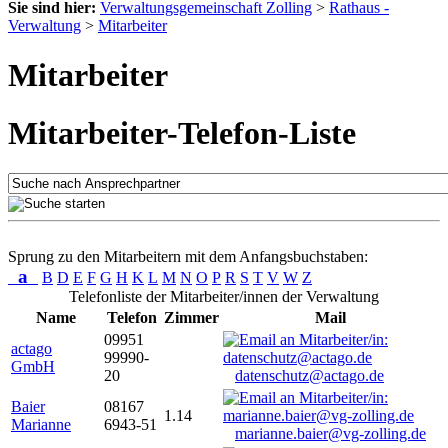
Sie sind hier:
Verwaltungsgemeinschaft Zolling
>
Rathaus -
Verwaltung
>
Mitarbeiter
Mitarbeiter
Mitarbeiter-Telefon-Liste
Sprung zu den Mitarbeitern mit dem Anfangsbuchstaben:
a
B
D
E
F
G
H
K
L
M
N
O
P
R
S
T
V
W
Z
Telefonliste der Mitarbeiter/innen der Verwaltung
Name
Telefon
Zimmer
Mail
09951
actago
99990-
GmbH
20
datenschutz@actago.de
Baier
08167
1.14
Marianne
6943-51
marianne.baier@vg-zolling.de