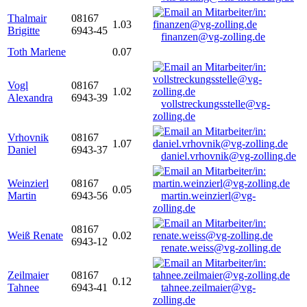
Thalmair
08167
1.03
Brigitte
6943-45
finanzen@vg-zolling.de
Toth Marlene
0.07
Vogl
08167
1.02
Alexandra
6943-39
vollstreckungsstelle@vg-
zolling.de
Vrhovnik
08167
1.07
Daniel
6943-37
daniel.vrhovnik@vg-zolling.de
Weinzierl
08167
0.05
Martin
6943-56
martin.weinzierl@vg-
zolling.de
08167
Weiß Renate
0.02
6943-12
renate.weiss@vg-zolling.de
Zeilmaier
08167
0.12
Tahnee
6943-41
tahnee.zeilmaier@vg-
zolling.de