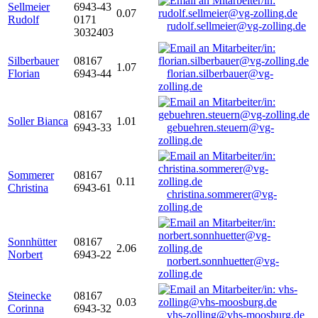
Sellmeier
6943-43
0.07
Rudolf
0171
rudolf.sellmeier@vg-zolling.de
3032403
Silberbauer
08167
1.07
Florian
6943-44
florian.silberbauer@vg-
zolling.de
08167
Soller Bianca
1.01
6943-33
gebuehren.steuern@vg-
zolling.de
Sommerer
08167
0.11
Christina
6943-61
christina.sommerer@vg-
zolling.de
Sonnhütter
08167
2.06
Norbert
6943-22
norbert.sonnhuetter@vg-
zolling.de
Steinecke
08167
0.03
Corinna
6943-32
vhs-zolling@vhs-moosburg.de