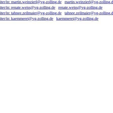
martin.weinzierl@vg-zolling.
renate.weiss@vg-zolling.de
tahnee.zeilmaier@vg-zolling.
kaemmerei@vg-zolling.de