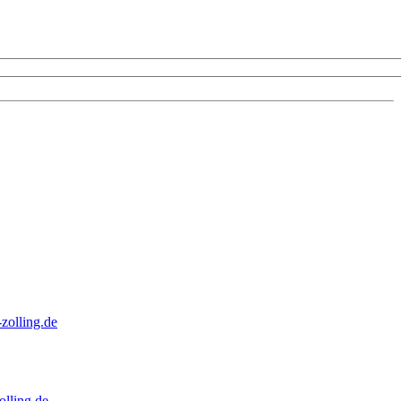
zolling.de
lling.de