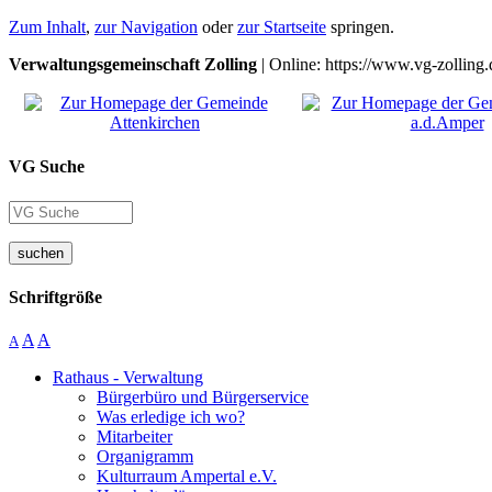
Zum Inhalt
,
zur Navigation
oder
zur Startseite
springen.
Verwaltungsgemeinschaft Zolling
| Online: https://www.vg-zolling.
VG Suche
suchen
Schriftgröße
A
A
A
Rathaus - Verwaltung
Bürgerbüro und Bürgerservice
Was erledige ich wo?
Mitarbeiter
Organigramm
Kulturraum Ampertal e.V.