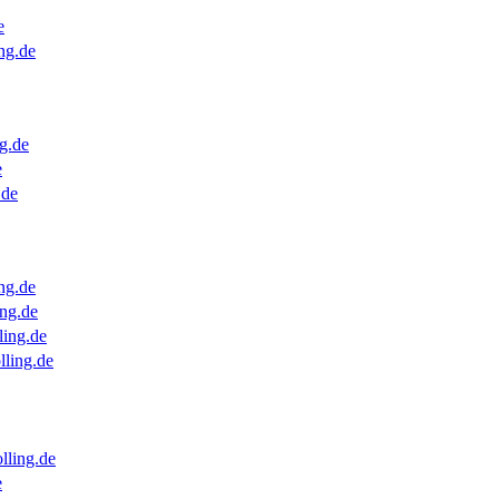
e
ng.de
g.de
e
.de
ng.de
ng.de
ling.de
lling.de
lling.de
e