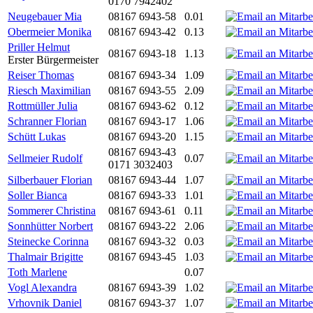
0170 7942402
Neugebauer Mia
08167 6943-58
0.01
Obermeier Monika
08167 6943-42
0.13
Priller Helmut
08167 6943-18
1.13
Erster Bürgermeister
Reiser Thomas
08167 6943-34
1.09
Riesch Maximilian
08167 6943-55
2.09
Rottmüller Julia
08167 6943-62
0.12
Schranner Florian
08167 6943-17
1.06
Schütt Lukas
08167 6943-20
1.15
08167 6943-43
Sellmeier Rudolf
0.07
0171 3032403
Silberbauer Florian
08167 6943-44
1.07
Soller Bianca
08167 6943-33
1.01
Sommerer Christina
08167 6943-61
0.11
Sonnhütter Norbert
08167 6943-22
2.06
Steinecke Corinna
08167 6943-32
0.03
Thalmair Brigitte
08167 6943-45
1.03
Toth Marlene
0.07
Vogl Alexandra
08167 6943-39
1.02
Vrhovnik Daniel
08167 6943-37
1.07