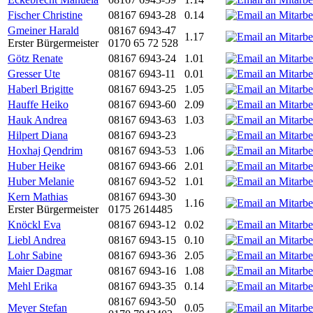
Fischer Christine
08167 6943-28
0.14
Gmeiner Harald
08167 6943-47
1.17
Erster Bürgermeister
0170 65 72 528
Götz Renate
08167 6943-24
1.01
Gresser Ute
08167 6943-11
0.01
Haberl Brigitte
08167 6943-25
1.05
Hauffe Heiko
08167 6943-60
2.09
Hauk Andrea
08167 6943-63
1.03
Hilpert Diana
08167 6943-23
Hoxhaj Qendrim
08167 6943-53
1.06
Huber Heike
08167 6943-66
2.01
Huber Melanie
08167 6943-52
1.01
Kern Mathias
08167 6943-30
1.16
Erster Bürgermeister
0175 2614485
Knöckl Eva
08167 6943-12
0.02
Liebl Andrea
08167 6943-15
0.10
Lohr Sabine
08167 6943-36
2.05
Maier Dagmar
08167 6943-16
1.08
Mehl Erika
08167 6943-35
0.14
08167 6943-50
Meyer Stefan
0.05