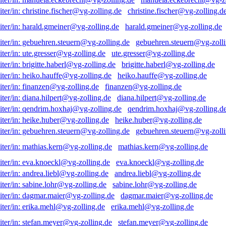
christine.fischer@vg-zolling.d
harald.gmeiner@vg-zolling.de
gebuehren.steuern@vg-zolli
ute.gresser@vg-zolling.de
brigitte.haberl@vg-zolling.de
heiko.hauffe@vg-zolling.de
finanzen@vg-zolling.de
diana.hilpert@vg-zolling.de
qendrim.hoxhaj@vg-zolling.d
heike.huber@vg-zolling.de
gebuehren.steuern@vg-zolli
mathias.kern@vg-zolling.de
eva.knoeckl@vg-zolling.de
andrea.liebl@vg-zolling.de
sabine.lohr@vg-zolling.de
dagmar.maier@vg-zolling.de
erika.mehl@vg-zolling.de
stefan.meyer@vg-zolling.de