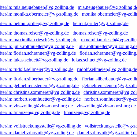
mia.neugebauer@vg-zolling.d
monika.obermeier@vg-zolli
helmut.priller@vg-zolling.de
thomas.reiser@vg-zolling.de
maximilian.riesch@vg-zollin
julia.rottmueller@vg-zolling.d
florian.schranner@vg-zolling
lukas.schuett@vg-zolling.de
rudolf.sellmeier@vg-zolling.de
florian.silberbauer@vg-zolli
gebuehren.steuern@vg-zolli
christina.sommerer@vg-zol
norbert.sonnhuetter@vg-zo
vhs-zolling@vhs-moosburg.de
finanzen@vg-zolling.de
vollstreckungsstelle@vg-zo
daniel.vrhovnik@vg-zolling.d