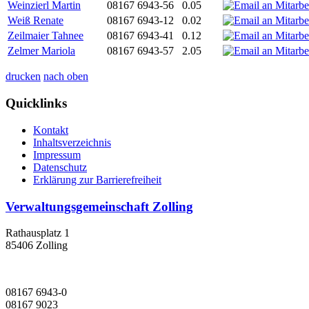
Weinzierl Martin
08167 6943-56
0.05
Weiß Renate
08167 6943-12
0.02
Zeilmaier Tahnee
08167 6943-41
0.12
Zelmer Mariola
08167 6943-57
2.05
drucken
nach oben
Quicklinks
Kontakt
Inhaltsverzeichnis
Impressum
Datenschutz
Erklärung zur Barrierefreiheit
Verwaltungsgemeinschaft Zolling
Rathausplatz 1
85406 Zolling
08167 6943-0
08167 9023