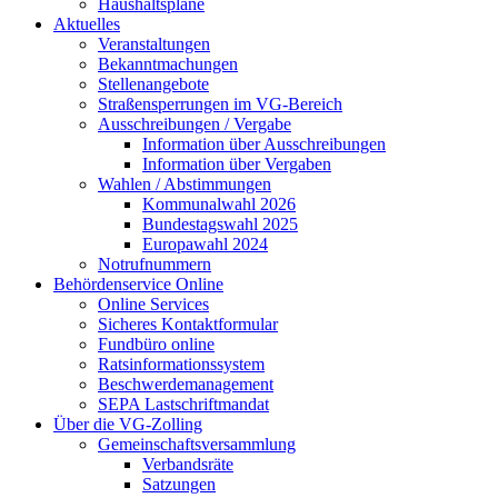
Haushaltspläne
Aktuelles
Veranstaltungen
Bekanntmachungen
Stellenangebote
Straßensperrungen im VG-Bereich
Ausschreibungen / Vergabe
Information über Ausschreibungen
Information über Vergaben
Wahlen / Abstimmungen
Kommunalwahl 2026
Bundestagswahl 2025
Europawahl 2024
Notrufnummern
Behördenservice Online
Online Services
Sicheres Kontaktformular
Fundbüro online
Ratsinformationssystem
Beschwerdemanagement
SEPA Lastschriftmandat
Über die VG-Zolling
Gemeinschaftsversammlung
Verbandsräte
Satzungen