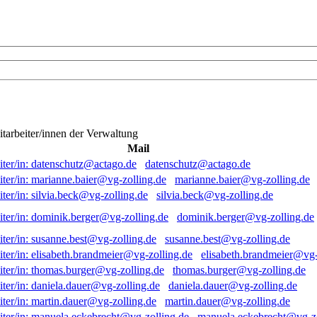
itarbeiter/innen der Verwaltung
Mail
datenschutz@actago.de
marianne.baier@vg-zolling.de
silvia.beck@vg-zolling.de
dominik.berger@vg-zolling.de
susanne.best@vg-zolling.de
elisabeth.brandmeier@vg-
thomas.burger@vg-zolling.de
daniela.dauer@vg-zolling.de
martin.dauer@vg-zolling.de
manuela.eckebrecht@vg-zo