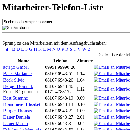
Mitarbeiter-Telefon-Liste
Sprung zu den Mitarbeitern mit dem Anfangsbuchstaben:
a
B
D
E
F
G
H
K
L
M
N
O
P
R
S
T
V
W
Z
Telefonliste der M
Name
Telefon
Zimmer
actago GmbH
09951 99990-20
Baier Marianne
08167 6943-51
1.14
Beck Silvia
08167 6943-26
1.04
Berger Dominik
08167 6943-46
1.12
Erster Bürgermeister
0171 4788152
Best Susanne
08167 6943-19
0.09
Brandmeier Elisabeth
08167 6943-13
0.10
Burger Thomas
08167 6943-21
1.09
Dauer Daniela
08167 6943-27
2.01
Dauer Martin
08167 6943-31
0.04
Eckebrecht Manuela
08167 6943-59
1.14