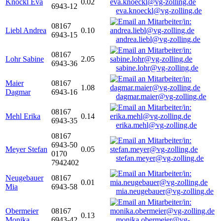
Knöckl Eva
0.02
6943-12
eva.knoeckl@vg-zolling.de
08167
Liebl Andrea
0.10
6943-15
andrea.liebl@vg-zolling.de
08167
Lohr Sabine
2.05
6943-36
sabine.lohr@vg-zolling.de
Maier
08167
1.08
Dagmar
6943-16
dagmar.maier@vg-zolling.de
08167
Mehl Erika
0.14
6943-35
erika.mehl@vg-zolling.de
08167
6943-50
Meyer Stefan
0.05
0170
stefan.meyer@vg-zolling.de
7942402
Neugebauer
08167
0.01
Mia
6943-58
mia.neugebauer@vg-zolling.de
Obermeier
08167
0.13
Monika
6943-42
monika.obermeier@vg-