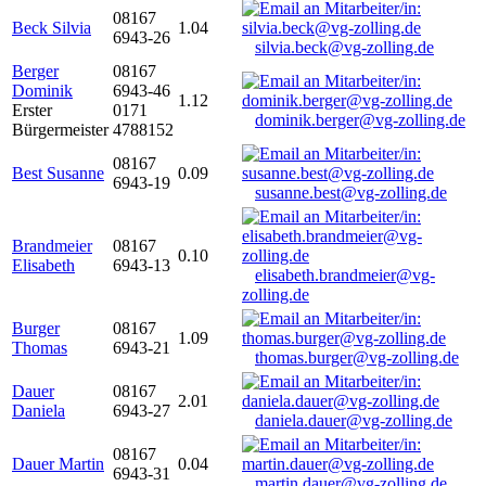
08167
Beck Silvia
1.04
6943-26
silvia.beck@vg-zolling.de
Berger
08167
Dominik
6943-46
1.12
Erster
0171
dominik.berger@vg-zolling.de
Bürgermeister
4788152
08167
Best Susanne
0.09
6943-19
susanne.best@vg-zolling.de
Brandmeier
08167
0.10
Elisabeth
6943-13
elisabeth.brandmeier@vg-
zolling.de
Burger
08167
1.09
Thomas
6943-21
thomas.burger@vg-zolling.de
Dauer
08167
2.01
Daniela
6943-27
daniela.dauer@vg-zolling.de
08167
Dauer Martin
0.04
6943-31
martin.dauer@vg-zolling.de