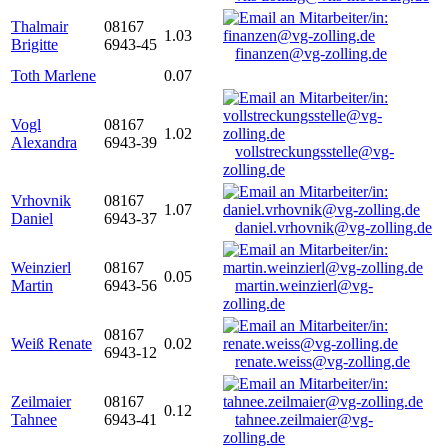
Thalmair
08167
1.03
Brigitte
6943-45
finanzen@vg-zolling.de
Toth Marlene
0.07
Vogl
08167
1.02
Alexandra
6943-39
vollstreckungsstelle@vg-
zolling.de
Vrhovnik
08167
1.07
Daniel
6943-37
daniel.vrhovnik@vg-zolling.de
Weinzierl
08167
0.05
Martin
6943-56
martin.weinzierl@vg-
zolling.de
08167
Weiß Renate
0.02
6943-12
renate.weiss@vg-zolling.de
Zeilmaier
08167
0.12
Tahnee
6943-41
tahnee.zeilmaier@vg-
zolling.de