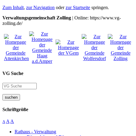
Zum Inhalt
,
zur Navigation
oder
zur Startseite
springen.
Verwaltungsgemeinschaft Zolling
| Online: https://www.vg-
zolling.de/
VG Suche
suchen
Schriftgröße
A
A
A
Rathaus - Verwaltung