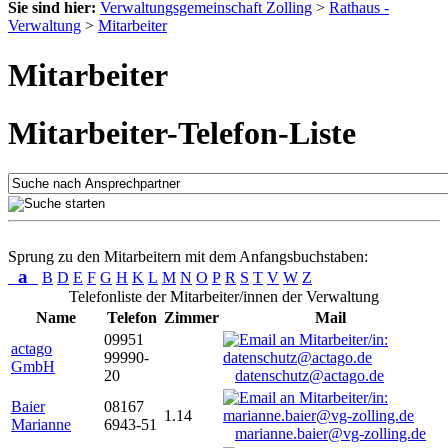
Sie sind hier:
Verwaltungsgemeinschaft Zolling
>
Rathaus -
Verwaltung
>
Mitarbeiter
Mitarbeiter
Mitarbeiter-Telefon-Liste
Sprung zu den Mitarbeitern mit dem Anfangsbuchstaben:
a
B
D
E
F
G
H
K
L
M
N
O
P
R
S
T
V
W
Z
Telefonliste der Mitarbeiter/innen der Verwaltung
Name
Telefon
Zimmer
Mail
09951
actago
99990-
GmbH
20
datenschutz@actago.de
Baier
08167
1.14
Marianne
6943-51
marianne.baier@vg-zolling.de