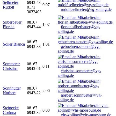
Sellmeier
6943-43
0.07
Rudolf
0171
rudolf.sellmeier@vg-zolling.de
3032403
Silberbauer
08167
1.07
Florian
6943-44
florian.silberbauer@vg-
zolling.de
08167
Soller Bianca
1.01
6943-33
gebuehren.steuern@vg-
zolling.de
Sommerer
08167
0.11
Christina
6943-61
christina.sommerer@vg-
zolling.de
Sonnhütter
08167
2.06
Norbert
6943-22
norbert.sonnhuetter@vg-
zolling.de
Steinecke
08167
0.03
Corinna
6943-32
vhs-zolling@vhs-moosburg.de