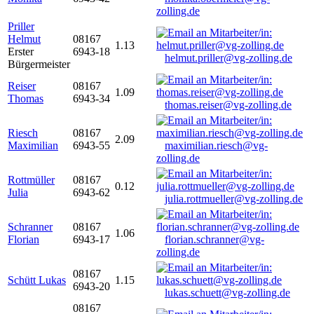
zolling.de
Priller
Helmut
08167
1.13
Erster
6943-18
helmut.priller@vg-zolling.de
Bürgermeister
Reiser
08167
1.09
Thomas
6943-34
thomas.reiser@vg-zolling.de
Riesch
08167
2.09
Maximilian
6943-55
maximilian.riesch@vg-
zolling.de
Rottmüller
08167
0.12
Julia
6943-62
julia.rottmueller@vg-zolling.de
Schranner
08167
1.06
Florian
6943-17
florian.schranner@vg-
zolling.de
08167
Schütt Lukas
1.15
6943-20
lukas.schuett@vg-zolling.de
08167