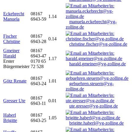
Eckebrecht
08167
1.14
Manuela
6943-59
manuela.eckebrecht@vg-
zolling.de
Fischer
08167
0.14
Christine
6943-28
christine.fischer@vg-zolling.de
Gmeiner
08167
Harald
6943-47
1.17
Erster
0170 65
harald.gmeiner@vg-zolling.de
Bürgermeister
72 528
08167
Götz Renate
1.01
6943-24
gebuehren.steuern@vg-
zolling.de
08167
Gresser Ute
0.01
6943-11
ute.gresser@vg-zolling.de
Haberl
08167
1.05
Brigitte
6943-25
brigitte.haberl@vg-zolling.de