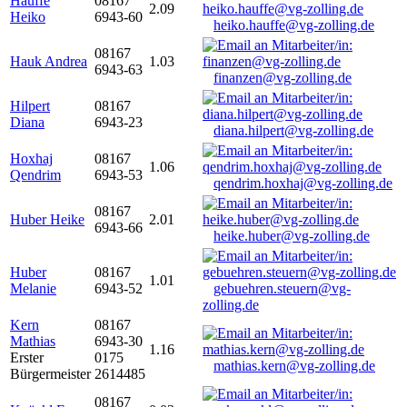
Hauffe
08167
2.09
Heiko
6943-60
heiko.hauffe@vg-zolling.de
08167
Hauk Andrea
1.03
6943-63
finanzen@vg-zolling.de
Hilpert
08167
Diana
6943-23
diana.hilpert@vg-zolling.de
Hoxhaj
08167
1.06
Qendrim
6943-53
qendrim.hoxhaj@vg-zolling.de
08167
Huber Heike
2.01
6943-66
heike.huber@vg-zolling.de
Huber
08167
1.01
Melanie
6943-52
gebuehren.steuern@vg-
zolling.de
Kern
08167
Mathias
6943-30
1.16
Erster
0175
mathias.kern@vg-zolling.de
Bürgermeister
2614485
08167