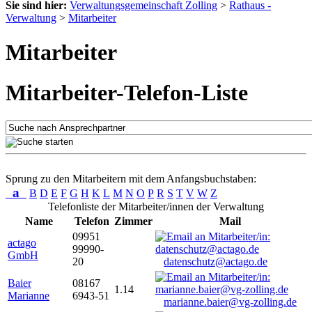
Sie sind hier:
Verwaltungsgemeinschaft Zolling
>
Rathaus -
Verwaltung
>
Mitarbeiter
Mitarbeiter
Mitarbeiter-Telefon-Liste
Sprung zu den Mitarbeitern mit dem Anfangsbuchstaben:
a
B
D
E
F
G
H
K
L
M
N
O
P
R
S
T
V
W
Z
Telefonliste der Mitarbeiter/innen der Verwaltung
Name
Telefon
Zimmer
Mail
09951
actago
99990-
GmbH
20
datenschutz@actago.de
Baier
08167
1.14
Marianne
6943-51
marianne.baier@vg-zolling.de