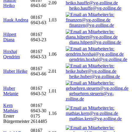
Hauffe
08167
2.09
Heiko
6943-60
heiko.hauffe@vg-zolling.de
08167
Hauk Andrea
1.03
6943-63
finanzen@vg-zolling.de
Hilpert
08167
Diana
6943-23
diana.hilpert@vg-zolling.de
Hoxhaj
08167
1.06
Qendrim
6943-53
qendrim.hoxhaj@vg-zolling.de
08167
Huber Heike
2.01
6943-66
heike.huber@vg-zolling.de
Huber
08167
1.01
Melanie
6943-52
gebuehren.steuern@vg-
zolling.de
Kern
08167
Mathias
6943-30
1.16
Erster
0175
mathias.kern@vg-zolling.de
Bürgermeister
2614485
08167