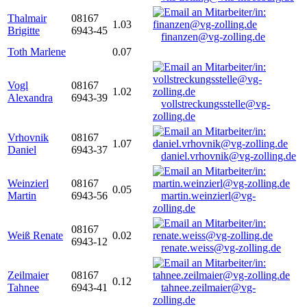
Thalmair
08167
1.03
Brigitte
6943-45
finanzen@vg-zolling.de
Toth Marlene
0.07
Vogl
08167
1.02
Alexandra
6943-39
vollstreckungsstelle@vg-
zolling.de
Vrhovnik
08167
1.07
Daniel
6943-37
daniel.vrhovnik@vg-zolling.de
Weinzierl
08167
0.05
Martin
6943-56
martin.weinzierl@vg-
zolling.de
08167
Weiß Renate
0.02
6943-12
renate.weiss@vg-zolling.de
Zeilmaier
08167
0.12
Tahnee
6943-41
tahnee.zeilmaier@vg-
zolling.de