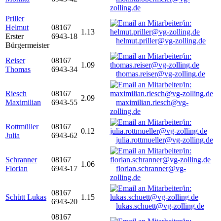
zolling.de
Priller
Helmut
08167
1.13
Erster
6943-18
helmut.priller@vg-zolling.de
Bürgermeister
Reiser
08167
1.09
Thomas
6943-34
thomas.reiser@vg-zolling.de
Riesch
08167
2.09
Maximilian
6943-55
maximilian.riesch@vg-
zolling.de
Rottmüller
08167
0.12
Julia
6943-62
julia.rottmueller@vg-zolling.de
Schranner
08167
1.06
Florian
6943-17
florian.schranner@vg-
zolling.de
08167
Schütt Lukas
1.15
6943-20
lukas.schuett@vg-zolling.de
08167