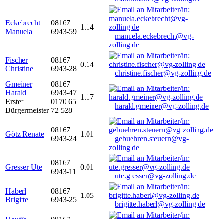
Eckebrecht
08167
1.14
Manuela
6943-59
manuela.eckebrecht@vg-
zolling.de
Fischer
08167
0.14
Christine
6943-28
christine.fischer@vg-zolling.de
Gmeiner
08167
Harald
6943-47
1.17
Erster
0170 65
harald.gmeiner@vg-zolling.de
Bürgermeister
72 528
08167
Götz Renate
1.01
6943-24
gebuehren.steuern@vg-
zolling.de
08167
Gresser Ute
0.01
6943-11
ute.gresser@vg-zolling.de
Haberl
08167
1.05
Brigitte
6943-25
brigitte.haberl@vg-zolling.de