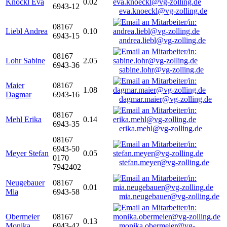
Knöckl Eva
0.02
6943-12
eva.knoeckl@vg-zolling.de
08167
Liebl Andrea
0.10
6943-15
andrea.liebl@vg-zolling.de
08167
Lohr Sabine
2.05
6943-36
sabine.lohr@vg-zolling.de
Maier
08167
1.08
Dagmar
6943-16
dagmar.maier@vg-zolling.de
08167
Mehl Erika
0.14
6943-35
erika.mehl@vg-zolling.de
08167
6943-50
Meyer Stefan
0.05
0170
stefan.meyer@vg-zolling.de
7942402
Neugebauer
08167
0.01
Mia
6943-58
mia.neugebauer@vg-zolling.de
Obermeier
08167
0.13
Monika
6943-42
monika.obermeier@vg-