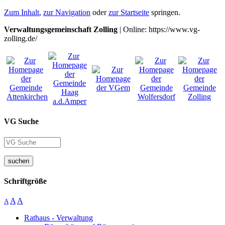
Zum Inhalt
,
zur Navigation
oder
zur Startseite
springen.
Verwaltungsgemeinschaft Zolling
| Online: https://www.vg-
zolling.de/
VG Suche
suchen
Schriftgröße
A
A
A
Rathaus - Verwaltung