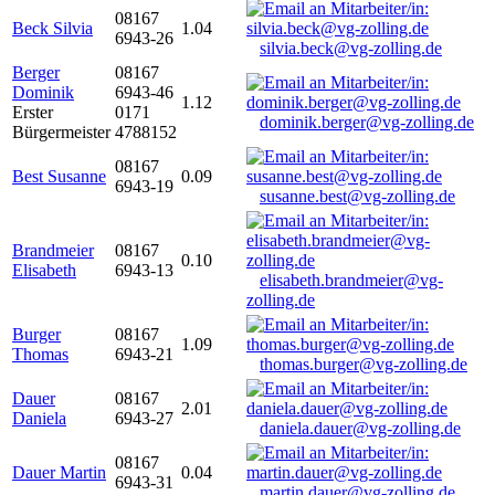
08167
Beck Silvia
1.04
6943-26
silvia.beck@vg-zolling.de
Berger
08167
Dominik
6943-46
1.12
Erster
0171
dominik.berger@vg-zolling.de
Bürgermeister
4788152
08167
Best Susanne
0.09
6943-19
susanne.best@vg-zolling.de
Brandmeier
08167
0.10
Elisabeth
6943-13
elisabeth.brandmeier@vg-
zolling.de
Burger
08167
1.09
Thomas
6943-21
thomas.burger@vg-zolling.de
Dauer
08167
2.01
Daniela
6943-27
daniela.dauer@vg-zolling.de
08167
Dauer Martin
0.04
6943-31
martin.dauer@vg-zolling.de