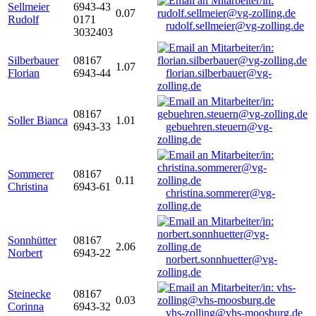
Sellmeier
6943-43
0.07
Rudolf
0171
rudolf.sellmeier@vg-zolling.de
3032403
Silberbauer
08167
1.07
Florian
6943-44
florian.silberbauer@vg-
zolling.de
08167
Soller Bianca
1.01
6943-33
gebuehren.steuern@vg-
zolling.de
Sommerer
08167
0.11
Christina
6943-61
christina.sommerer@vg-
zolling.de
Sonnhütter
08167
2.06
Norbert
6943-22
norbert.sonnhuetter@vg-
zolling.de
Steinecke
08167
0.03
Corinna
6943-32
vhs-zolling@vhs-moosburg.de