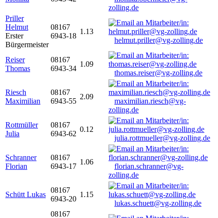
zolling.de
Priller
Helmut
08167
1.13
Erster
6943-18
helmut.priller@vg-zolling.de
Bürgermeister
Reiser
08167
1.09
Thomas
6943-34
thomas.reiser@vg-zolling.de
Riesch
08167
2.09
Maximilian
6943-55
maximilian.riesch@vg-
zolling.de
Rottmüller
08167
0.12
Julia
6943-62
julia.rottmueller@vg-zolling.de
Schranner
08167
1.06
Florian
6943-17
florian.schranner@vg-
zolling.de
08167
Schütt Lukas
1.15
6943-20
lukas.schuett@vg-zolling.de
08167