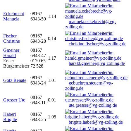
Eckebrecht
08167
1.14
Manuela
6943-59
manuela.eckebrecht@vg-
zolling.de
Fischer
08167
0.14
Christine
6943-28
christine.fischer@vg-zolling.de
Gmeiner
08167
Harald
6943-47
1.17
Erster
0170 65
harald.gmeiner@vg-zolling.de
Bürgermeister
72 528
08167
Götz Renate
1.01
6943-24
gebuehren.steuern@vg-
zolling.de
08167
Gresser Ute
0.01
6943-11
ute.gresser@vg-zolling.de
Haberl
08167
1.05
Brigitte
6943-25
brigitte.haberl@vg-zolling.de