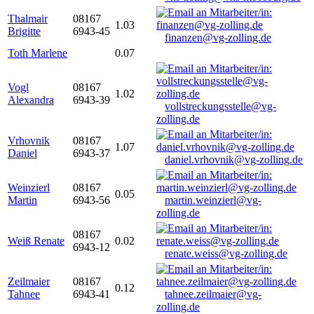
Thalmair
08167
1.03
Brigitte
6943-45
finanzen@vg-zolling.de
Toth Marlene
0.07
Vogl
08167
1.02
Alexandra
6943-39
vollstreckungsstelle@vg-
zolling.de
Vrhovnik
08167
1.07
Daniel
6943-37
daniel.vrhovnik@vg-zolling.de
Weinzierl
08167
0.05
Martin
6943-56
martin.weinzierl@vg-
zolling.de
08167
Weiß Renate
0.02
6943-12
renate.weiss@vg-zolling.de
Zeilmaier
08167
0.12
Tahnee
6943-41
tahnee.zeilmaier@vg-
zolling.de