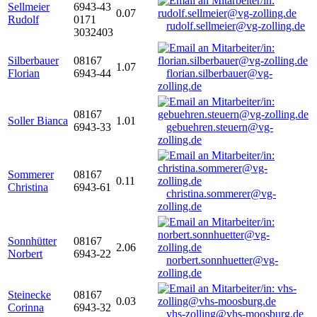
Sellmeier
6943-43
0.07
Rudolf
0171
rudolf.sellmeier@vg-zolling.de
3032403
Silberbauer
08167
1.07
Florian
6943-44
florian.silberbauer@vg-
zolling.de
08167
Soller Bianca
1.01
6943-33
gebuehren.steuern@vg-
zolling.de
Sommerer
08167
0.11
Christina
6943-61
christina.sommerer@vg-
zolling.de
Sonnhütter
08167
2.06
Norbert
6943-22
norbert.sonnhuetter@vg-
zolling.de
Steinecke
08167
0.03
Corinna
6943-32
vhs-zolling@vhs-moosburg.de