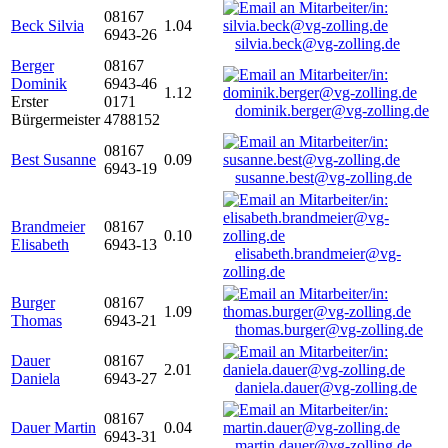
08167
Beck Silvia
1.04
6943-26
silvia.beck@vg-zolling.de
Berger
08167
Dominik
6943-46
1.12
Erster
0171
dominik.berger@vg-zolling.de
Bürgermeister
4788152
08167
Best Susanne
0.09
6943-19
susanne.best@vg-zolling.de
Brandmeier
08167
0.10
Elisabeth
6943-13
elisabeth.brandmeier@vg-
zolling.de
Burger
08167
1.09
Thomas
6943-21
thomas.burger@vg-zolling.de
Dauer
08167
2.01
Daniela
6943-27
daniela.dauer@vg-zolling.de
08167
Dauer Martin
0.04
6943-31
martin.dauer@vg-zolling.de