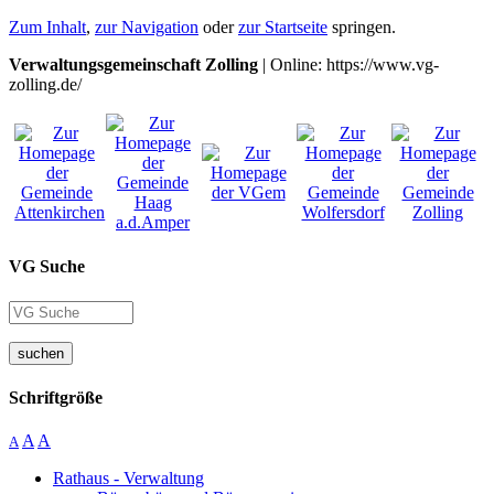
Zum Inhalt
,
zur Navigation
oder
zur Startseite
springen.
Verwaltungsgemeinschaft Zolling
| Online: https://www.vg-
zolling.de/
VG Suche
suchen
Schriftgröße
A
A
A
Rathaus - Verwaltung