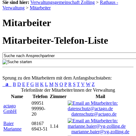
Sie sind hier:
Verwaltungsgemeinschaft Zolling
>
Rathaus -
Verwaltung
>
Mitarbeiter
Mitarbeiter
Mitarbeiter-Telefon-Liste
Sprung zu den Mitarbeitern mit dem Anfangsbuchstaben:
a
B
D
E
F
G
H
K
L
M
N
O
P
R
S
T
V
W
Z
Telefonliste der Mitarbeiter/innen der Verwaltung
Name
Telefon
Zimmer
Mail
09951
actago
99990-
GmbH
20
datenschutz@actago.de
Baier
08167
1.14
Marianne
6943-51
marianne.baier@vg-zolling.de