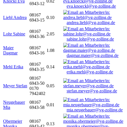
Knöckl Eva
0.02
6943-12
eva.knoeckl@vg-zolling.de
08167
Liebl Andrea
0.10
6943-15
andrea.liebl@vg-zolling.de
08167
Lohr Sabine
2.05
6943-36
sabine.lohr@vg-zolling.de
Maier
08167
1.08
Dagmar
6943-16
dagmar.maier@vg-zolling.de
08167
Mehl Erika
0.14
6943-35
erika.mehl@vg-zolling.de
08167
6943-50
Meyer Stefan
0.05
0170
stefan.meyer@vg-zolling.de
7942402
Neugebauer
08167
0.01
Mia
6943-58
mia.neugebauer@vg-zolling.de
Obermeier
08167
0.13
Monika
6943-42
monika.obermeier@vg-