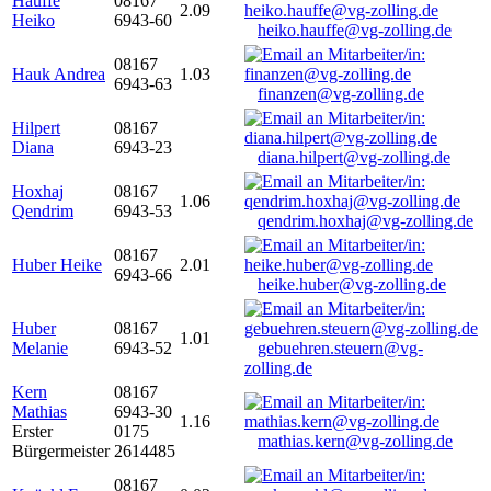
Hauffe
08167
2.09
Heiko
6943-60
heiko.hauffe@vg-zolling.de
08167
Hauk Andrea
1.03
6943-63
finanzen@vg-zolling.de
Hilpert
08167
Diana
6943-23
diana.hilpert@vg-zolling.de
Hoxhaj
08167
1.06
Qendrim
6943-53
qendrim.hoxhaj@vg-zolling.de
08167
Huber Heike
2.01
6943-66
heike.huber@vg-zolling.de
Huber
08167
1.01
Melanie
6943-52
gebuehren.steuern@vg-
zolling.de
Kern
08167
Mathias
6943-30
1.16
Erster
0175
mathias.kern@vg-zolling.de
Bürgermeister
2614485
08167