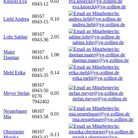
Knöckl Eva
0.02
6943-12
eva.knoeckl@vg-zolling.de
08167
Liebl Andrea
0.10
6943-15
andrea.liebl@vg-zolling.de
08167
Lohr Sabine
2.05
6943-36
sabine.lohr@vg-zolling.de
Maier
08167
1.08
Dagmar
6943-16
dagmar.maier@vg-zolling.de
08167
Mehl Erika
0.14
6943-35
erika.mehl@vg-zolling.de
08167
6943-50
Meyer Stefan
0.05
0170
stefan.meyer@vg-zolling.de
7942402
Neugebauer
08167
0.01
Mia
6943-58
mia.neugebauer@vg-zolling.de
Obermeier
08167
0.13
Monika
6943-42
monika.obermeier@vg-