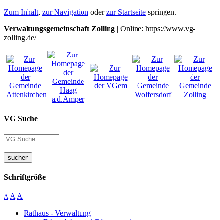
Zum Inhalt
,
zur Navigation
oder
zur Startseite
springen.
Verwaltungsgemeinschaft Zolling
| Online: https://www.vg-
zolling.de/
VG Suche
suchen
Schriftgröße
A
A
A
Rathaus - Verwaltung