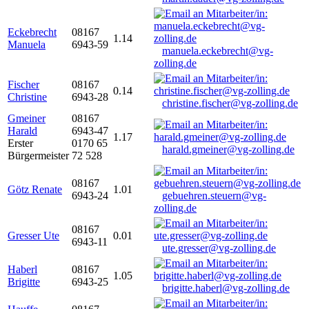
Eckebrecht
08167
1.14
Manuela
6943-59
manuela.eckebrecht@vg-
zolling.de
Fischer
08167
0.14
Christine
6943-28
christine.fischer@vg-zolling.de
Gmeiner
08167
Harald
6943-47
1.17
Erster
0170 65
harald.gmeiner@vg-zolling.de
Bürgermeister
72 528
08167
Götz Renate
1.01
6943-24
gebuehren.steuern@vg-
zolling.de
08167
Gresser Ute
0.01
6943-11
ute.gresser@vg-zolling.de
Haberl
08167
1.05
Brigitte
6943-25
brigitte.haberl@vg-zolling.de