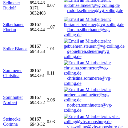
Sellmeier
6943-43
0.07
Rudolf
0171
rudolf.sellmeier@vg-zolling.de
3032403
Silberbauer
08167
1.07
Florian
6943-44
florian.silberbauer@vg-
zolling.de
08167
Soller Bianca
1.01
6943-33
gebuehren.steuern@vg-
zolling.de
Sommerer
08167
0.11
Christina
6943-61
christina.sommerer@vg-
zolling.de
Sonnhütter
08167
2.06
Norbert
6943-22
norbert.sonnhuetter@vg-
zolling.de
Steinecke
08167
0.03
Corinna
6943-32
vhs-zolling@vhs-moosburg.de