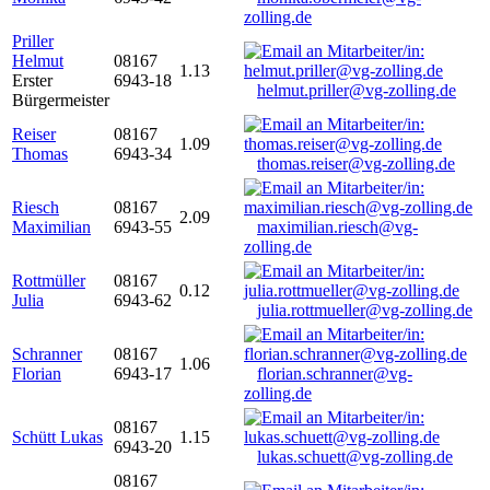
zolling.de
Priller
Helmut
08167
1.13
Erster
6943-18
helmut.priller@vg-zolling.de
Bürgermeister
Reiser
08167
1.09
Thomas
6943-34
thomas.reiser@vg-zolling.de
Riesch
08167
2.09
Maximilian
6943-55
maximilian.riesch@vg-
zolling.de
Rottmüller
08167
0.12
Julia
6943-62
julia.rottmueller@vg-zolling.de
Schranner
08167
1.06
Florian
6943-17
florian.schranner@vg-
zolling.de
08167
Schütt Lukas
1.15
6943-20
lukas.schuett@vg-zolling.de
08167