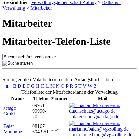
Sie sind hier:
Verwaltungsgemeinschaft Zolling
>
Rathaus -
Verwaltung
>
Mitarbeiter
Mitarbeiter
Mitarbeiter-Telefon-Liste
Sprung zu den Mitarbeitern mit dem Anfangsbuchstaben:
a
B
D
E
F
G
H
K
L
M
N
O
P
R
S
T
V
W
Z
Telefonliste der Mitarbeiter/innen der Verwaltung
Name
Telefon
Zimmer
Mail
09951
actago
99990-
GmbH
20
datenschutz@actago.de
Baier
08167
1.14
Marianne
6943-51
marianne.baier@vg-zolling.de