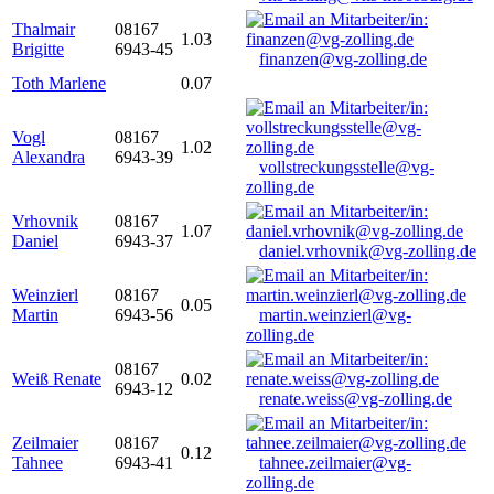
Thalmair
08167
1.03
Brigitte
6943-45
finanzen@vg-zolling.de
Toth Marlene
0.07
Vogl
08167
1.02
Alexandra
6943-39
vollstreckungsstelle@vg-
zolling.de
Vrhovnik
08167
1.07
Daniel
6943-37
daniel.vrhovnik@vg-zolling.de
Weinzierl
08167
0.05
Martin
6943-56
martin.weinzierl@vg-
zolling.de
08167
Weiß Renate
0.02
6943-12
renate.weiss@vg-zolling.de
Zeilmaier
08167
0.12
Tahnee
6943-41
tahnee.zeilmaier@vg-
zolling.de