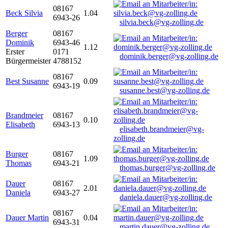
08167
Beck Silvia
1.04
6943-26
silvia.beck@vg-zolling.de
Berger
08167
Dominik
6943-46
1.12
Erster
0171
dominik.berger@vg-zolling.de
Bürgermeister
4788152
08167
Best Susanne
0.09
6943-19
susanne.best@vg-zolling.de
Brandmeier
08167
0.10
Elisabeth
6943-13
elisabeth.brandmeier@vg-
zolling.de
Burger
08167
1.09
Thomas
6943-21
thomas.burger@vg-zolling.de
Dauer
08167
2.01
Daniela
6943-27
daniela.dauer@vg-zolling.de
08167
Dauer Martin
0.04
6943-31
martin.dauer@vg-zolling.de