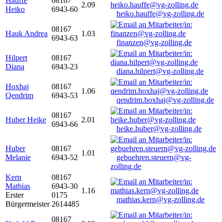
Hauffe
08167
2.09
Heiko
6943-60
heiko.hauffe@vg-zolling.de
08167
Hauk Andrea
1.03
6943-63
finanzen@vg-zolling.de
Hilpert
08167
Diana
6943-23
diana.hilpert@vg-zolling.de
Hoxhaj
08167
1.06
Qendrim
6943-53
qendrim.hoxhaj@vg-zolling.de
08167
Huber Heike
2.01
6943-66
heike.huber@vg-zolling.de
Huber
08167
1.01
Melanie
6943-52
gebuehren.steuern@vg-
zolling.de
Kern
08167
Mathias
6943-30
1.16
Erster
0175
mathias.kern@vg-zolling.de
Bürgermeister
2614485
08167