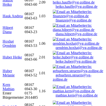
Hauffe
08167
2.09
Heiko
6943-60
heiko.hauffe@vg-zolling.de
08167
Hauk Andrea
1.03
6943-63
finanzen@vg-zolling.de
Hilpert
08167
Diana
6943-23
diana.hilpert@vg-zolling.de
Hoxhaj
08167
1.06
Qendrim
6943-53
qendrim.hoxhaj@vg-zolling.de
08167
Huber Heike
2.01
6943-66
heike.huber@vg-zolling.de
Huber
08167
1.01
Melanie
6943-52
gebuehren.steuern@vg-
zolling.de
Kern
08167
Mathias
6943-30
1.16
Erster
0175
mathias.kern@vg-zolling.de
Bürgermeister
2614485
08167