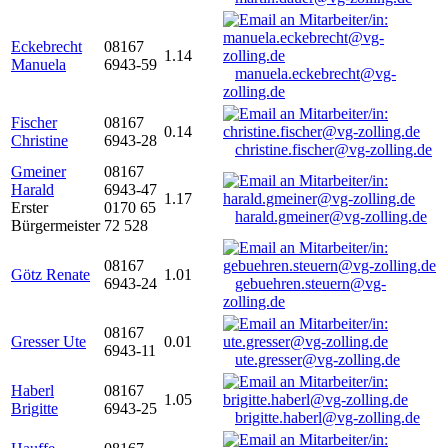
Eckebrecht
08167
1.14
Manuela
6943-59
manuela.eckebrecht@vg-
zolling.de
Fischer
08167
0.14
Christine
6943-28
christine.fischer@vg-zolling.de
Gmeiner
08167
Harald
6943-47
1.17
Erster
0170 65
harald.gmeiner@vg-zolling.de
Bürgermeister
72 528
08167
Götz Renate
1.01
6943-24
gebuehren.steuern@vg-
zolling.de
08167
Gresser Ute
0.01
6943-11
ute.gresser@vg-zolling.de
Haberl
08167
1.05
Brigitte
6943-25
brigitte.haberl@vg-zolling.de