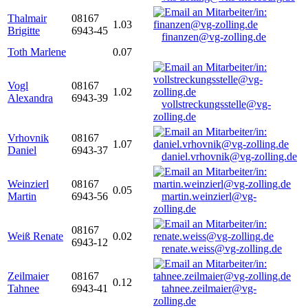
Thalmair
08167
1.03
Brigitte
6943-45
finanzen@vg-zolling.de
Toth Marlene
0.07
Vogl
08167
1.02
Alexandra
6943-39
vollstreckungsstelle@vg-
zolling.de
Vrhovnik
08167
1.07
Daniel
6943-37
daniel.vrhovnik@vg-zolling.de
Weinzierl
08167
0.05
Martin
6943-56
martin.weinzierl@vg-
zolling.de
08167
Weiß Renate
0.02
6943-12
renate.weiss@vg-zolling.de
Zeilmaier
08167
0.12
Tahnee
6943-41
tahnee.zeilmaier@vg-
zolling.de