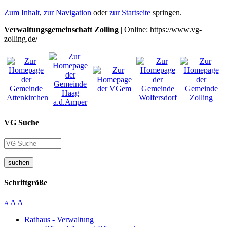
Zum Inhalt
,
zur Navigation
oder
zur Startseite
springen.
Verwaltungsgemeinschaft Zolling
| Online: https://www.vg-
zolling.de/
VG Suche
suchen
Schriftgröße
A
A
A
Rathaus - Verwaltung