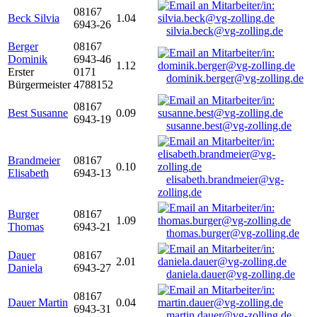
08167
Beck Silvia
1.04
6943-26
silvia.beck@vg-zolling.de
Berger
08167
Dominik
6943-46
1.12
Erster
0171
dominik.berger@vg-zolling.de
Bürgermeister
4788152
08167
Best Susanne
0.09
6943-19
susanne.best@vg-zolling.de
Brandmeier
08167
0.10
Elisabeth
6943-13
elisabeth.brandmeier@vg-
zolling.de
Burger
08167
1.09
Thomas
6943-21
thomas.burger@vg-zolling.de
Dauer
08167
2.01
Daniela
6943-27
daniela.dauer@vg-zolling.de
08167
Dauer Martin
0.04
6943-31
martin.dauer@vg-zolling.de