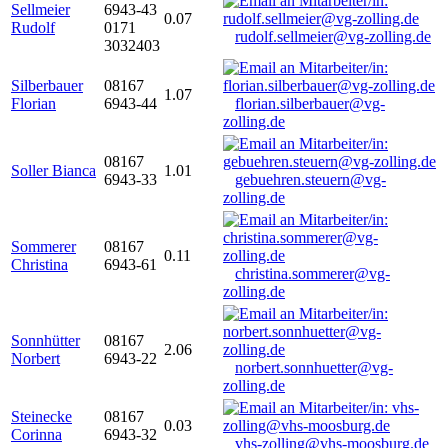
Sellmeier
6943-43
0.07
Rudolf
0171
rudolf.sellmeier@vg-zolling.de
3032403
Silberbauer
08167
1.07
Florian
6943-44
florian.silberbauer@vg-
zolling.de
08167
Soller Bianca
1.01
6943-33
gebuehren.steuern@vg-
zolling.de
Sommerer
08167
0.11
Christina
6943-61
christina.sommerer@vg-
zolling.de
Sonnhütter
08167
2.06
Norbert
6943-22
norbert.sonnhuetter@vg-
zolling.de
Steinecke
08167
0.03
Corinna
6943-32
vhs-zolling@vhs-moosburg.de