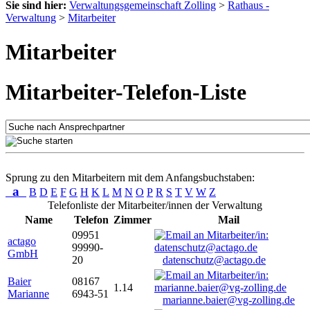
Sie sind hier:
Verwaltungsgemeinschaft Zolling
>
Rathaus -
Verwaltung
>
Mitarbeiter
Mitarbeiter
Mitarbeiter-Telefon-Liste
Sprung zu den Mitarbeitern mit dem Anfangsbuchstaben:
a
B
D
E
F
G
H
K
L
M
N
O
P
R
S
T
V
W
Z
Telefonliste der Mitarbeiter/innen der Verwaltung
Name
Telefon
Zimmer
Mail
09951
actago
99990-
GmbH
20
datenschutz@actago.de
Baier
08167
1.14
Marianne
6943-51
marianne.baier@vg-zolling.de