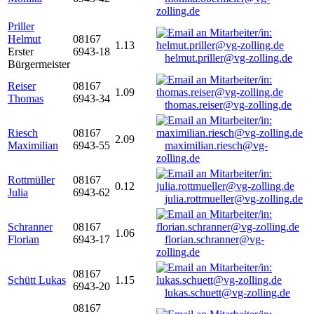
zolling.de
Priller
Helmut
08167
1.13
Erster
6943-18
helmut.priller@vg-zolling.de
Bürgermeister
Reiser
08167
1.09
Thomas
6943-34
thomas.reiser@vg-zolling.de
Riesch
08167
2.09
Maximilian
6943-55
maximilian.riesch@vg-
zolling.de
Rottmüller
08167
0.12
Julia
6943-62
julia.rottmueller@vg-zolling.de
Schranner
08167
1.06
Florian
6943-17
florian.schranner@vg-
zolling.de
08167
Schütt Lukas
1.15
6943-20
lukas.schuett@vg-zolling.de
08167