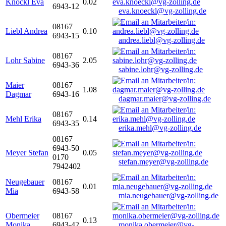
Knöckl Eva
0.02
6943-12
eva.knoeckl@vg-zolling.de
08167
Liebl Andrea
0.10
6943-15
andrea.liebl@vg-zolling.de
08167
Lohr Sabine
2.05
6943-36
sabine.lohr@vg-zolling.de
Maier
08167
1.08
Dagmar
6943-16
dagmar.maier@vg-zolling.de
08167
Mehl Erika
0.14
6943-35
erika.mehl@vg-zolling.de
08167
6943-50
Meyer Stefan
0.05
0170
stefan.meyer@vg-zolling.de
7942402
Neugebauer
08167
0.01
Mia
6943-58
mia.neugebauer@vg-zolling.de
Obermeier
08167
0.13
Monika
6943-42
monika.obermeier@vg-