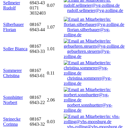
Sellmeier
6943-43
0.07
Rudolf
0171
rudolf.sellmeier@vg-zolling.de
3032403
Silberbauer
08167
1.07
Florian
6943-44
florian.silberbauer@vg-
zolling.de
08167
Soller Bianca
1.01
6943-33
gebuehren.steuern@vg-
zolling.de
Sommerer
08167
0.11
Christina
6943-61
christina.sommerer@vg-
zolling.de
Sonnhütter
08167
2.06
Norbert
6943-22
norbert.sonnhuetter@vg-
zolling.de
Steinecke
08167
0.03
Corinna
6943-32
vhs-zolling@vhs-moosburg.de