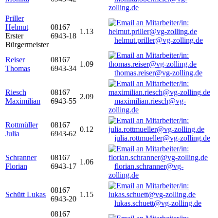
zolling.de
Priller
Helmut
08167
1.13
Erster
6943-18
helmut.priller@vg-zolling.de
Bürgermeister
Reiser
08167
1.09
Thomas
6943-34
thomas.reiser@vg-zolling.de
Riesch
08167
2.09
Maximilian
6943-55
maximilian.riesch@vg-
zolling.de
Rottmüller
08167
0.12
Julia
6943-62
julia.rottmueller@vg-zolling.de
Schranner
08167
1.06
Florian
6943-17
florian.schranner@vg-
zolling.de
08167
Schütt Lukas
1.15
6943-20
lukas.schuett@vg-zolling.de
08167