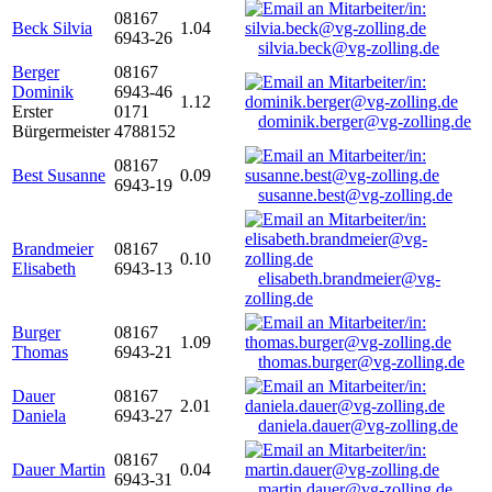
08167
Beck Silvia
1.04
6943-26
silvia.beck@vg-zolling.de
Berger
08167
Dominik
6943-46
1.12
Erster
0171
dominik.berger@vg-zolling.de
Bürgermeister
4788152
08167
Best Susanne
0.09
6943-19
susanne.best@vg-zolling.de
Brandmeier
08167
0.10
Elisabeth
6943-13
elisabeth.brandmeier@vg-
zolling.de
Burger
08167
1.09
Thomas
6943-21
thomas.burger@vg-zolling.de
Dauer
08167
2.01
Daniela
6943-27
daniela.dauer@vg-zolling.de
08167
Dauer Martin
0.04
6943-31
martin.dauer@vg-zolling.de