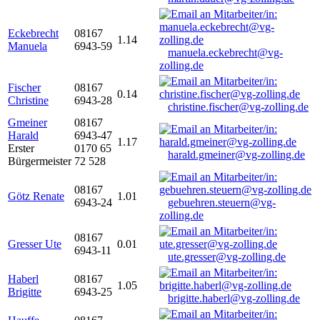
Eckebrecht
08167
1.14
Manuela
6943-59
manuela.eckebrecht@vg-
zolling.de
Fischer
08167
0.14
Christine
6943-28
christine.fischer@vg-zolling.de
Gmeiner
08167
Harald
6943-47
1.17
Erster
0170 65
harald.gmeiner@vg-zolling.de
Bürgermeister
72 528
08167
Götz Renate
1.01
6943-24
gebuehren.steuern@vg-
zolling.de
08167
Gresser Ute
0.01
6943-11
ute.gresser@vg-zolling.de
Haberl
08167
1.05
Brigitte
6943-25
brigitte.haberl@vg-zolling.de