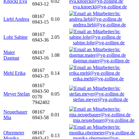
Knöckl Eva
0.02
6943-12
eva.knoeckl@vg-zolling.de
08167
Liebl Andrea
0.10
6943-15
andrea.liebl@vg-zolling.de
08167
Lohr Sabine
2.05
6943-36
sabine.lohr@vg-zolling.de
Maier
08167
1.08
Dagmar
6943-16
dagmar.maier@vg-zolling.de
08167
Mehl Erika
0.14
6943-35
erika.mehl@vg-zolling.de
08167
6943-50
Meyer Stefan
0.05
0170
stefan.meyer@vg-zolling.de
7942402
Neugebauer
08167
0.01
Mia
6943-58
mia.neugebauer@vg-zolling.de
Obermeier
08167
0.13
Monika
6943-42
monika.obermeier@vg-