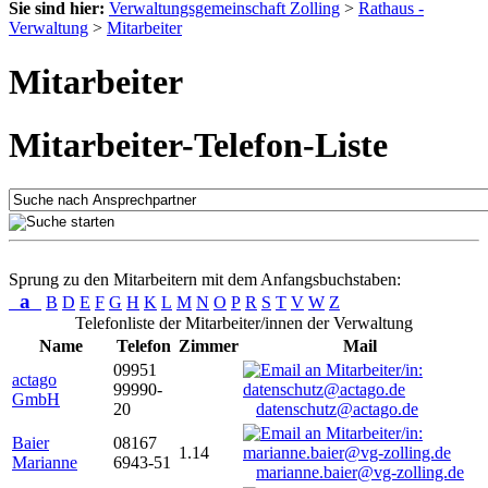
Sie sind hier:
Verwaltungsgemeinschaft Zolling
>
Rathaus -
Verwaltung
>
Mitarbeiter
Mitarbeiter
Mitarbeiter-Telefon-Liste
Sprung zu den Mitarbeitern mit dem Anfangsbuchstaben:
a
B
D
E
F
G
H
K
L
M
N
O
P
R
S
T
V
W
Z
Telefonliste der Mitarbeiter/innen der Verwaltung
Name
Telefon
Zimmer
Mail
09951
actago
99990-
GmbH
20
datenschutz@actago.de
Baier
08167
1.14
Marianne
6943-51
marianne.baier@vg-zolling.de