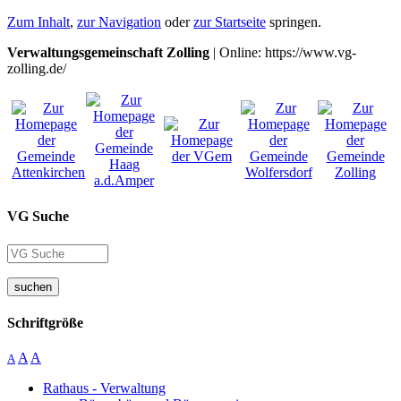
Zum Inhalt
,
zur Navigation
oder
zur Startseite
springen.
Verwaltungsgemeinschaft Zolling
| Online: https://www.vg-
zolling.de/
VG Suche
suchen
Schriftgröße
A
A
A
Rathaus - Verwaltung