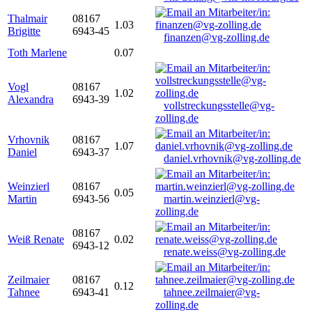
Thalmair
08167
1.03
Brigitte
6943-45
finanzen@vg-zolling.de
Toth Marlene
0.07
Vogl
08167
1.02
Alexandra
6943-39
vollstreckungsstelle@vg-
zolling.de
Vrhovnik
08167
1.07
Daniel
6943-37
daniel.vrhovnik@vg-zolling.de
Weinzierl
08167
0.05
Martin
6943-56
martin.weinzierl@vg-
zolling.de
08167
Weiß Renate
0.02
6943-12
renate.weiss@vg-zolling.de
Zeilmaier
08167
0.12
Tahnee
6943-41
tahnee.zeilmaier@vg-
zolling.de