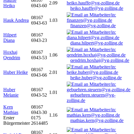
Hauffe
08167
2.09
Heiko
6943-60
heiko.hauffe@vg-zolling.de
08167
Hauk Andrea
1.03
6943-63
finanzen@vg-zolling.de
Hilpert
08167
Diana
6943-23
diana.hilpert@vg-zolling.de
Hoxhaj
08167
1.06
Qendrim
6943-53
qendrim.hoxhaj@vg-zolling.de
08167
Huber Heike
2.01
6943-66
heike.huber@vg-zolling.de
Huber
08167
1.01
Melanie
6943-52
gebuehren.steuern@vg-
zolling.de
Kern
08167
Mathias
6943-30
1.16
Erster
0175
mathias.kern@vg-zolling.de
Bürgermeister
2614485
08167