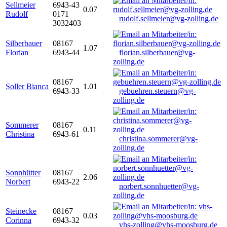
Sellmeier
6943-43
0.07
Rudolf
0171
rudolf.sellmeier@vg-zolling.de
3032403
Silberbauer
08167
1.07
Florian
6943-44
florian.silberbauer@vg-
zolling.de
08167
Soller Bianca
1.01
6943-33
gebuehren.steuern@vg-
zolling.de
Sommerer
08167
0.11
Christina
6943-61
christina.sommerer@vg-
zolling.de
Sonnhütter
08167
2.06
Norbert
6943-22
norbert.sonnhuetter@vg-
zolling.de
Steinecke
08167
0.03
Corinna
6943-32
vhs-zolling@vhs-moosburg.de