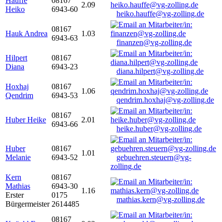
Hauffe
08167
2.09
Heiko
6943-60
heiko.hauffe@vg-zolling.de
08167
Hauk Andrea
1.03
6943-63
finanzen@vg-zolling.de
Hilpert
08167
Diana
6943-23
diana.hilpert@vg-zolling.de
Hoxhaj
08167
1.06
Qendrim
6943-53
qendrim.hoxhaj@vg-zolling.de
08167
Huber Heike
2.01
6943-66
heike.huber@vg-zolling.de
Huber
08167
1.01
Melanie
6943-52
gebuehren.steuern@vg-
zolling.de
Kern
08167
Mathias
6943-30
1.16
Erster
0175
mathias.kern@vg-zolling.de
Bürgermeister
2614485
08167