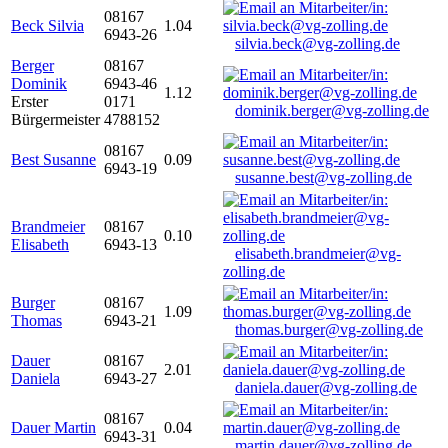
08167
Beck Silvia
1.04
6943-26
silvia.beck@vg-zolling.de
Berger
08167
Dominik
6943-46
1.12
Erster
0171
dominik.berger@vg-zolling.de
Bürgermeister
4788152
08167
Best Susanne
0.09
6943-19
susanne.best@vg-zolling.de
Brandmeier
08167
0.10
Elisabeth
6943-13
elisabeth.brandmeier@vg-
zolling.de
Burger
08167
1.09
Thomas
6943-21
thomas.burger@vg-zolling.de
Dauer
08167
2.01
Daniela
6943-27
daniela.dauer@vg-zolling.de
08167
Dauer Martin
0.04
6943-31
martin.dauer@vg-zolling.de