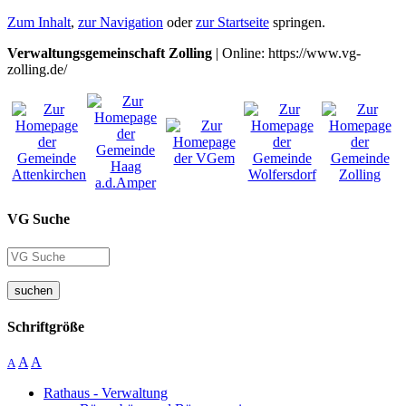
Zum Inhalt
,
zur Navigation
oder
zur Startseite
springen.
Verwaltungsgemeinschaft Zolling
| Online: https://www.vg-
zolling.de/
VG Suche
suchen
Schriftgröße
A
A
A
Rathaus - Verwaltung