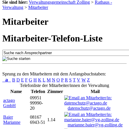
Sie sind hier:
Verwaltungsgemeinschaft Zolling
>
Rathaus -
Verwaltung
>
Mitarbeiter
Mitarbeiter
Mitarbeiter-Telefon-Liste
Sprung zu den Mitarbeitern mit dem Anfangsbuchstaben:
a
B
D
E
F
G
H
K
L
M
N
O
P
R
S
T
V
W
Z
Telefonliste der Mitarbeiter/innen der Verwaltung
Name
Telefon
Zimmer
Mail
09951
actago
99990-
GmbH
20
datenschutz@actago.de
Baier
08167
1.14
Marianne
6943-51
marianne.baier@vg-zolling.de