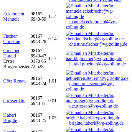
Eckebrecht
08167
1.14
Manuela
6943-59
manuela.eckebrecht@vg-
zolling.de
Fischer
08167
0.14
Christine
6943-28
christine.fischer@vg-zolling.de
Gmeiner
08167
Harald
6943-47
1.17
Erster
0170 65
harald.gmeiner@vg-zolling.de
Bürgermeister
72 528
08167
Götz Renate
1.01
6943-24
gebuehren.steuern@vg-
zolling.de
08167
Gresser Ute
0.01
6943-11
ute.gresser@vg-zolling.de
Haberl
08167
1.05
Brigitte
6943-25
brigitte.haberl@vg-zolling.de