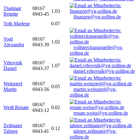
Thalmair
08167
1.03
Brigitte
6943-45
finanzen@vg-zolling.de
Toth Marlene
0.07
Vogl
08167
1.02
Alexandra
6943-39
vollstreckungsstelle@vg-
zolling.de
Vrhovnik
08167
1.07
Daniel
6943-37
daniel.vrhovnik@vg-zolling.de
Weinzierl
08167
0.05
Martin
6943-56
martin.weinzierl@vg-
zolling.de
08167
Weiß Renate
0.02
6943-12
renate.weiss@vg-zolling.de
Zeilmaier
08167
0.12
Tahnee
6943-41
tahnee.zeilmaier@vg-
zolling.de