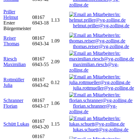
zolling.de
Priller
Helmut
08167
1.13
Erster
6943-18
helmut.priller@vg-zolling.de
Bürgermeister
Reiser
08167
1.09
Thomas
6943-34
thomas.reiser@vg-zolling.de
Riesch
08167
2.09
Maximilian
6943-55
maximilian.riesch@vg-
zolling.de
Rottmüller
08167
0.12
Julia
6943-62
julia.rottmueller@vg-zolling.de
Schranner
08167
1.06
Florian
6943-17
florian.schranner@vg-
zolling.de
08167
Schütt Lukas
1.15
6943-20
lukas.schuett@vg-zolling.de
08167