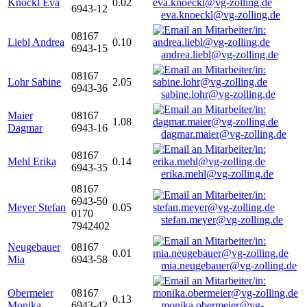
Knöckl Eva
0.02
6943-12
eva.knoeckl@vg-zolling.de
08167
Liebl Andrea
0.10
6943-15
andrea.liebl@vg-zolling.de
08167
Lohr Sabine
2.05
6943-36
sabine.lohr@vg-zolling.de
Maier
08167
1.08
Dagmar
6943-16
dagmar.maier@vg-zolling.de
08167
Mehl Erika
0.14
6943-35
erika.mehl@vg-zolling.de
08167
6943-50
Meyer Stefan
0.05
0170
stefan.meyer@vg-zolling.de
7942402
Neugebauer
08167
0.01
Mia
6943-58
mia.neugebauer@vg-zolling.de
Obermeier
08167
0.13
Monika
6943-42
monika.obermeier@vg-