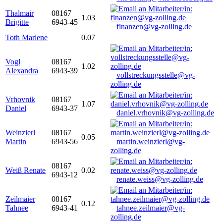
Thalmair
08167
1.03
Brigitte
6943-45
finanzen@vg-zolling.de
Toth Marlene
0.07
Vogl
08167
1.02
Alexandra
6943-39
vollstreckungsstelle@vg-
zolling.de
Vrhovnik
08167
1.07
Daniel
6943-37
daniel.vrhovnik@vg-zolling.de
Weinzierl
08167
0.05
Martin
6943-56
martin.weinzierl@vg-
zolling.de
08167
Weiß Renate
0.02
6943-12
renate.weiss@vg-zolling.de
Zeilmaier
08167
0.12
Tahnee
6943-41
tahnee.zeilmaier@vg-
zolling.de