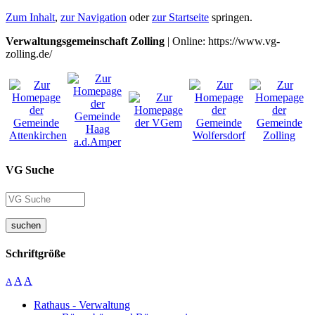
Zum Inhalt
,
zur Navigation
oder
zur Startseite
springen.
Verwaltungsgemeinschaft Zolling
| Online: https://www.vg-
zolling.de/
VG Suche
suchen
Schriftgröße
A
A
A
Rathaus - Verwaltung