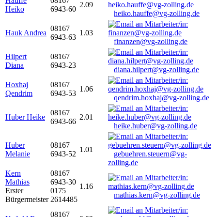
Hauffe
08167
2.09
Heiko
6943-60
heiko.hauffe@vg-zolling.de
08167
Hauk Andrea
1.03
6943-63
finanzen@vg-zolling.de
Hilpert
08167
Diana
6943-23
diana.hilpert@vg-zolling.de
Hoxhaj
08167
1.06
Qendrim
6943-53
qendrim.hoxhaj@vg-zolling.de
08167
Huber Heike
2.01
6943-66
heike.huber@vg-zolling.de
Huber
08167
1.01
Melanie
6943-52
gebuehren.steuern@vg-
zolling.de
Kern
08167
Mathias
6943-30
1.16
Erster
0175
mathias.kern@vg-zolling.de
Bürgermeister
2614485
08167