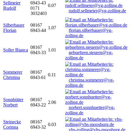
Sellmeier
6943-43
0.07
Rudolf
0171
rudolf.sellmeier@vg-zolling.de
3032403
Silberbauer
08167
1.07
Florian
6943-44
florian.silberbauer@vg-
zolling.de
08167
Soller Bianca
1.01
6943-33
gebuehren.steuern@vg-
zolling.de
Sommerer
08167
0.11
Christina
6943-61
christina.sommerer@vg-
zolling.de
Sonnhütter
08167
2.06
Norbert
6943-22
norbert.sonnhuetter@vg-
zolling.de
Steinecke
08167
0.03
Corinna
6943-32
vhs-zolling@vhs-moosburg.de