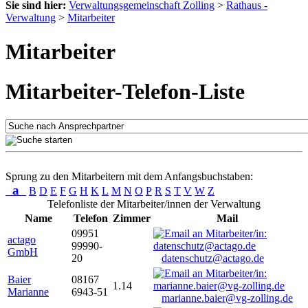
Sie sind hier:
Verwaltungsgemeinschaft Zolling
>
Rathaus -
Verwaltung
>
Mitarbeiter
Mitarbeiter
Mitarbeiter-Telefon-Liste
Sprung zu den Mitarbeitern mit dem Anfangsbuchstaben:
a
B
D
E
F
G
H
K
L
M
N
O
P
R
S
T
V
W
Z
Telefonliste der Mitarbeiter/innen der Verwaltung
Name
Telefon
Zimmer
Mail
09951
actago
99990-
GmbH
20
datenschutz@actago.de
Baier
08167
1.14
Marianne
6943-51
marianne.baier@vg-zolling.de