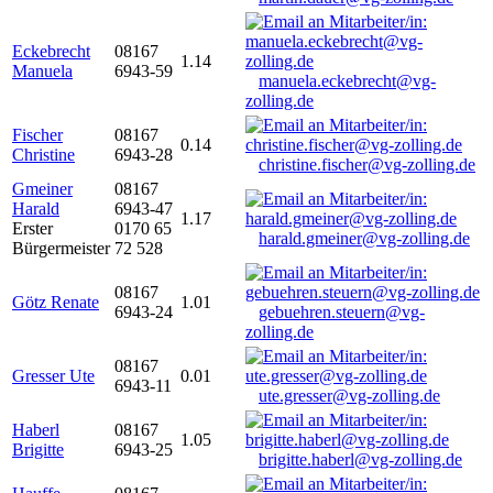
Eckebrecht
08167
1.14
Manuela
6943-59
manuela.eckebrecht@vg-
zolling.de
Fischer
08167
0.14
Christine
6943-28
christine.fischer@vg-zolling.de
Gmeiner
08167
Harald
6943-47
1.17
Erster
0170 65
harald.gmeiner@vg-zolling.de
Bürgermeister
72 528
08167
Götz Renate
1.01
6943-24
gebuehren.steuern@vg-
zolling.de
08167
Gresser Ute
0.01
6943-11
ute.gresser@vg-zolling.de
Haberl
08167
1.05
Brigitte
6943-25
brigitte.haberl@vg-zolling.de