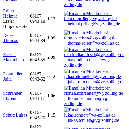
zolling.de
Priller
Helmut
08167
1.13
Erster
6943-18
helmut.priller@vg-zolling.de
Bürgermeister
Reiser
08167
1.09
Thomas
6943-34
thomas.reiser@vg-zolling.de
Riesch
08167
2.09
Maximilian
6943-55
maximilian.riesch@vg-
zolling.de
Rottmüller
08167
0.12
Julia
6943-62
julia.rottmueller@vg-zolling.de
Schranner
08167
1.06
Florian
6943-17
florian.schranner@vg-
zolling.de
08167
Schütt Lukas
1.15
6943-20
lukas.schuett@vg-zolling.de
08167