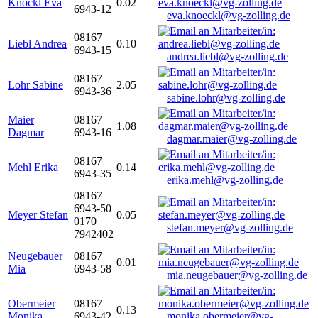
Knöckl Eva
0.02
6943-12
eva.knoeckl@vg-zolling.de
08167
Liebl Andrea
0.10
6943-15
andrea.liebl@vg-zolling.de
08167
Lohr Sabine
2.05
6943-36
sabine.lohr@vg-zolling.de
Maier
08167
1.08
Dagmar
6943-16
dagmar.maier@vg-zolling.de
08167
Mehl Erika
0.14
6943-35
erika.mehl@vg-zolling.de
08167
6943-50
Meyer Stefan
0.05
0170
stefan.meyer@vg-zolling.de
7942402
Neugebauer
08167
0.01
Mia
6943-58
mia.neugebauer@vg-zolling.de
Obermeier
08167
0.13
Monika
6943-42
monika.obermeier@vg-