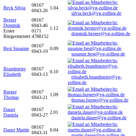
08167
Beck Silvia
1.04
6943-26
silvia.beck@vg-zolling.de
Berger
08167
Dominik
6943-46
1.12
Erster
0171
dominik.berger@vg-zolling.de
Bürgermeister
4788152
08167
Best Susanne
0.09
6943-19
susanne.best@vg-zolling.de
Brandmeier
08167
0.10
Elisabeth
6943-13
elisabeth.brandmeier@vg-
zolling.de
Burger
08167
1.09
Thomas
6943-21
thomas.burger@vg-zolling.de
Dauer
08167
2.01
Daniela
6943-27
daniela.dauer@vg-zolling.de
08167
Dauer Martin
0.04
6943-31
martin.dauer@vg-zolling.de