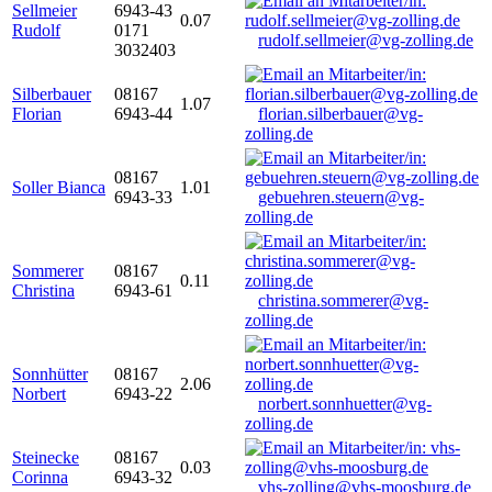
Sellmeier
6943-43
0.07
Rudolf
0171
rudolf.sellmeier@vg-zolling.de
3032403
Silberbauer
08167
1.07
Florian
6943-44
florian.silberbauer@vg-
zolling.de
08167
Soller Bianca
1.01
6943-33
gebuehren.steuern@vg-
zolling.de
Sommerer
08167
0.11
Christina
6943-61
christina.sommerer@vg-
zolling.de
Sonnhütter
08167
2.06
Norbert
6943-22
norbert.sonnhuetter@vg-
zolling.de
Steinecke
08167
0.03
Corinna
6943-32
vhs-zolling@vhs-moosburg.de