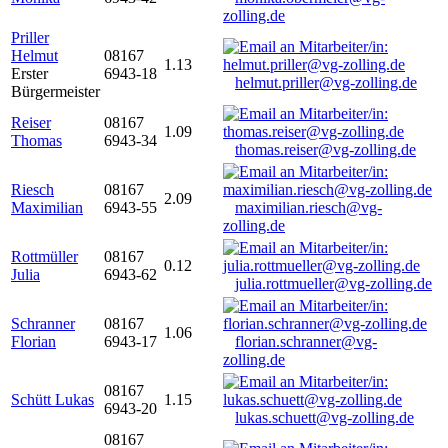
zolling.de
Priller
Helmut
08167
1.13
Erster
6943-18
helmut.priller@vg-zolling.de
Bürgermeister
Reiser
08167
1.09
Thomas
6943-34
thomas.reiser@vg-zolling.de
Riesch
08167
2.09
Maximilian
6943-55
maximilian.riesch@vg-
zolling.de
Rottmüller
08167
0.12
Julia
6943-62
julia.rottmueller@vg-zolling.de
Schranner
08167
1.06
Florian
6943-17
florian.schranner@vg-
zolling.de
08167
Schütt Lukas
1.15
6943-20
lukas.schuett@vg-zolling.de
08167