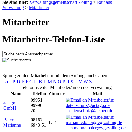
Sie sind hier:
Verwaltungsgemeinschaft Zolling
>
Rathaus -
Verwaltung
>
Mitarbeiter
Mitarbeiter
Mitarbeiter-Telefon-Liste
Sprung zu den Mitarbeitern mit dem Anfangsbuchstaben:
a
B
D
E
F
G
H
K
L
M
N
O
P
R
S
T
V
W
Z
Telefonliste der Mitarbeiter/innen der Verwaltung
Name
Telefon
Zimmer
Mail
09951
actago
99990-
GmbH
20
datenschutz@actago.de
Baier
08167
1.14
Marianne
6943-51
marianne.baier@vg-zolling.de