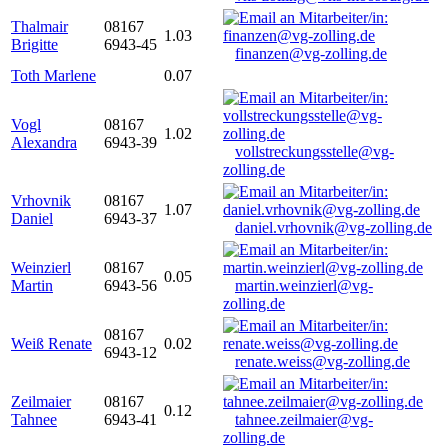
Thalmair
08167
1.03
Brigitte
6943-45
finanzen@vg-zolling.de
Toth Marlene
0.07
Vogl
08167
1.02
Alexandra
6943-39
vollstreckungsstelle@vg-
zolling.de
Vrhovnik
08167
1.07
Daniel
6943-37
daniel.vrhovnik@vg-zolling.de
Weinzierl
08167
0.05
Martin
6943-56
martin.weinzierl@vg-
zolling.de
08167
Weiß Renate
0.02
6943-12
renate.weiss@vg-zolling.de
Zeilmaier
08167
0.12
Tahnee
6943-41
tahnee.zeilmaier@vg-
zolling.de