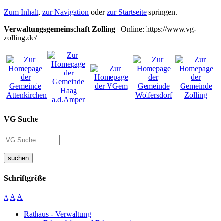
Zum Inhalt
,
zur Navigation
oder
zur Startseite
springen.
Verwaltungsgemeinschaft Zolling
| Online: https://www.vg-
zolling.de/
VG Suche
suchen
Schriftgröße
A
A
A
Rathaus - Verwaltung