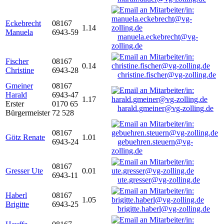
Eckebrecht
08167
1.14
Manuela
6943-59
manuela.eckebrecht@vg-
zolling.de
Fischer
08167
0.14
Christine
6943-28
christine.fischer@vg-zolling.de
Gmeiner
08167
Harald
6943-47
1.17
Erster
0170 65
harald.gmeiner@vg-zolling.de
Bürgermeister
72 528
08167
Götz Renate
1.01
6943-24
gebuehren.steuern@vg-
zolling.de
08167
Gresser Ute
0.01
6943-11
ute.gresser@vg-zolling.de
Haberl
08167
1.05
Brigitte
6943-25
brigitte.haberl@vg-zolling.de