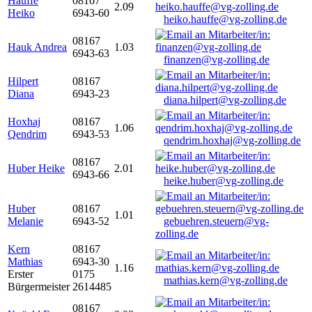
Hauffe
08167
2.09
Heiko
6943-60
heiko.hauffe@vg-zolling.de
08167
Hauk Andrea
1.03
6943-63
finanzen@vg-zolling.de
Hilpert
08167
Diana
6943-23
diana.hilpert@vg-zolling.de
Hoxhaj
08167
1.06
Qendrim
6943-53
qendrim.hoxhaj@vg-zolling.de
08167
Huber Heike
2.01
6943-66
heike.huber@vg-zolling.de
Huber
08167
1.01
Melanie
6943-52
gebuehren.steuern@vg-
zolling.de
Kern
08167
Mathias
6943-30
1.16
Erster
0175
mathias.kern@vg-zolling.de
Bürgermeister
2614485
08167