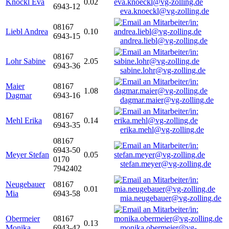
Knöckl Eva
0.02
6943-12
eva.knoeckl@vg-zolling.de
08167
Liebl Andrea
0.10
6943-15
andrea.liebl@vg-zolling.de
08167
Lohr Sabine
2.05
6943-36
sabine.lohr@vg-zolling.de
Maier
08167
1.08
Dagmar
6943-16
dagmar.maier@vg-zolling.de
08167
Mehl Erika
0.14
6943-35
erika.mehl@vg-zolling.de
08167
6943-50
Meyer Stefan
0.05
0170
stefan.meyer@vg-zolling.de
7942402
Neugebauer
08167
0.01
Mia
6943-58
mia.neugebauer@vg-zolling.de
Obermeier
08167
0.13
Monika
6943-42
monika.obermeier@vg-