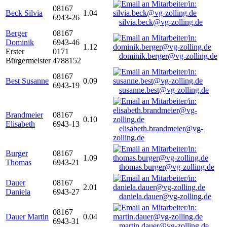
08167
Beck Silvia
1.04
6943-26
silvia.beck@vg-zolling.de
Berger
08167
Dominik
6943-46
1.12
Erster
0171
dominik.berger@vg-zolling.de
Bürgermeister
4788152
08167
Best Susanne
0.09
6943-19
susanne.best@vg-zolling.de
Brandmeier
08167
0.10
Elisabeth
6943-13
elisabeth.brandmeier@vg-
zolling.de
Burger
08167
1.09
Thomas
6943-21
thomas.burger@vg-zolling.de
Dauer
08167
2.01
Daniela
6943-27
daniela.dauer@vg-zolling.de
08167
Dauer Martin
0.04
6943-31
martin.dauer@vg-zolling.de