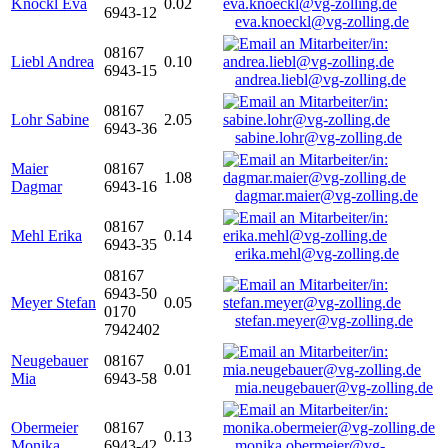
Knöckl Eva
0.02
6943-12
eva.knoeckl@vg-zolling.de
08167
Liebl Andrea
0.10
6943-15
andrea.liebl@vg-zolling.de
08167
Lohr Sabine
2.05
6943-36
sabine.lohr@vg-zolling.de
Maier
08167
1.08
Dagmar
6943-16
dagmar.maier@vg-zolling.de
08167
Mehl Erika
0.14
6943-35
erika.mehl@vg-zolling.de
08167
6943-50
Meyer Stefan
0.05
0170
stefan.meyer@vg-zolling.de
7942402
Neugebauer
08167
0.01
Mia
6943-58
mia.neugebauer@vg-zolling.de
Obermeier
08167
0.13
Monika
6943-42
monika.obermeier@vg-