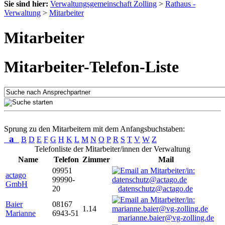
Sie sind hier:
Verwaltungsgemeinschaft Zolling
>
Rathaus -
Verwaltung
>
Mitarbeiter
Mitarbeiter
Mitarbeiter-Telefon-Liste
Sprung zu den Mitarbeitern mit dem Anfangsbuchstaben:
a
B
D
E
F
G
H
K
L
M
N
O
P
R
S
T
V
W
Z
Telefonliste der Mitarbeiter/innen der Verwaltung
Name
Telefon
Zimmer
Mail
09951
actago
99990-
GmbH
20
datenschutz@actago.de
Baier
08167
1.14
Marianne
6943-51
marianne.baier@vg-zolling.de