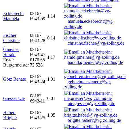
Eckebrecht
08167
1.14
Manuela
6943-59
manuela.eckebrecht@vg-
zolling.de
Fischer
08167
0.14
Christine
6943-28
christine.fischer@vg-zolling.de
Gmeiner
08167
Harald
6943-47
1.17
Erster
0170 65
harald.gmeiner@vg-zolling.de
Bürgermeister
72 528
08167
Götz Renate
1.01
6943-24
gebuehren.steuern@vg-
zolling.de
08167
Gresser Ute
0.01
6943-11
ute.gresser@vg-zolling.de
Haberl
08167
1.05
Brigitte
6943-25
brigitte.haberl@vg-zolling.de