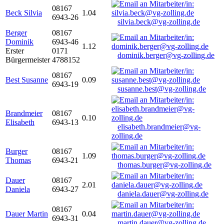
08167
Beck Silvia
1.04
6943-26
silvia.beck@vg-zolling.de
Berger
08167
Dominik
6943-46
1.12
Erster
0171
dominik.berger@vg-zolling.de
Bürgermeister
4788152
08167
Best Susanne
0.09
6943-19
susanne.best@vg-zolling.de
Brandmeier
08167
0.10
Elisabeth
6943-13
elisabeth.brandmeier@vg-
zolling.de
Burger
08167
1.09
Thomas
6943-21
thomas.burger@vg-zolling.de
Dauer
08167
2.01
Daniela
6943-27
daniela.dauer@vg-zolling.de
08167
Dauer Martin
0.04
6943-31
martin.dauer@vg-zolling.de