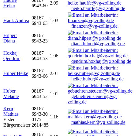
Hauffe
08167
2.09
Heiko
6943-60
heiko.hauffe@vg-zolling.de
08167
Hauk Andrea
1.03
6943-63
finanzen@vg-zolling.de
Hilpert
08167
Diana
6943-23
diana.hilpert@vg-zolling.de
Hoxhaj
08167
1.06
Qendrim
6943-53
qendrim.hoxhaj@vg-zolling.de
08167
Huber Heike
2.01
6943-66
heike.huber@vg-zolling.de
Huber
08167
1.01
Melanie
6943-52
gebuehren.steuern@vg-
zolling.de
Kern
08167
Mathias
6943-30
1.16
Erster
0175
mathias.kern@vg-zolling.de
Bürgermeister
2614485
08167