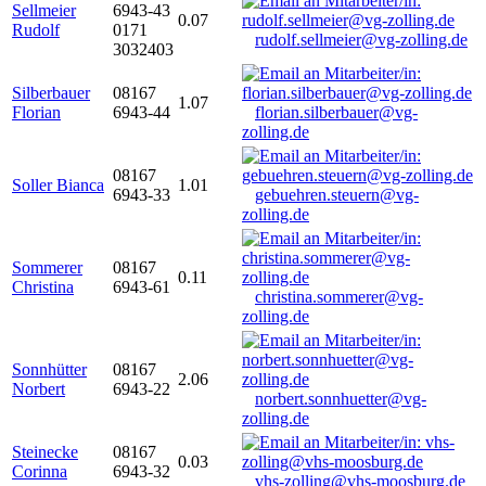
Sellmeier
6943-43
0.07
Rudolf
0171
rudolf.sellmeier@vg-zolling.de
3032403
Silberbauer
08167
1.07
Florian
6943-44
florian.silberbauer@vg-
zolling.de
08167
Soller Bianca
1.01
6943-33
gebuehren.steuern@vg-
zolling.de
Sommerer
08167
0.11
Christina
6943-61
christina.sommerer@vg-
zolling.de
Sonnhütter
08167
2.06
Norbert
6943-22
norbert.sonnhuetter@vg-
zolling.de
Steinecke
08167
0.03
Corinna
6943-32
vhs-zolling@vhs-moosburg.de