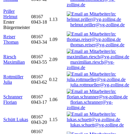
zolling.de
Priller
Helmut
08167
1.13
Erster
6943-18
helmut.priller@vg-zolling.de
Bürgermeister
Reiser
08167
1.09
Thomas
6943-34
thomas.reiser@vg-zolling.de
Riesch
08167
2.09
Maximilian
6943-55
maximilian.riesch@vg-
zolling.de
Rottmüller
08167
0.12
Julia
6943-62
julia.rottmueller@vg-zolling.de
Schranner
08167
1.06
Florian
6943-17
florian.schranner@vg-
zolling.de
08167
Schütt Lukas
1.15
6943-20
lukas.schuett@vg-zolling.de
08167