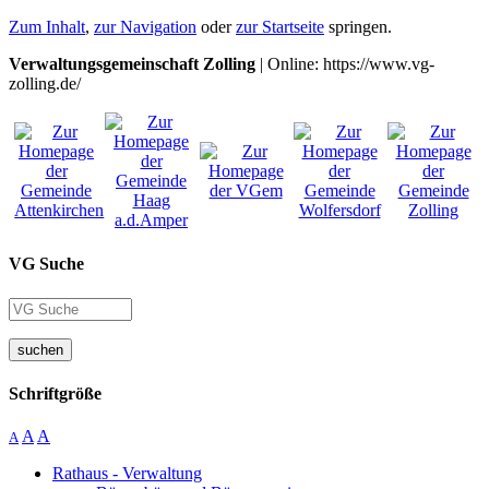
Zum Inhalt
,
zur Navigation
oder
zur Startseite
springen.
Verwaltungsgemeinschaft Zolling
| Online: https://www.vg-
zolling.de/
VG Suche
suchen
Schriftgröße
A
A
A
Rathaus - Verwaltung