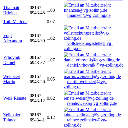
Thalmair
08167
1.03
Brigitte
6943-45
finanzen@vg-zolling.de
Toth Marlene
0.07
Vogl
08167
1.02
Alexandra
6943-39
vollstreckungsstelle@vg-
zolling.de
Vrhovnik
08167
1.07
Daniel
6943-37
daniel.vrhovnik@vg-zolling.de
Weinzierl
08167
0.05
Martin
6943-56
martin.weinzierl@vg-
zolling.de
08167
Weiß Renate
0.02
6943-12
renate.weiss@vg-zolling.de
Zeilmaier
08167
0.12
Tahnee
6943-41
tahnee.zeilmaier@vg-
zolling.de