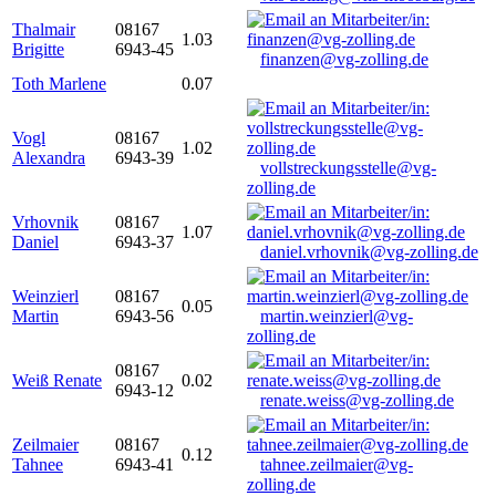
Thalmair
08167
1.03
Brigitte
6943-45
finanzen@vg-zolling.de
Toth Marlene
0.07
Vogl
08167
1.02
Alexandra
6943-39
vollstreckungsstelle@vg-
zolling.de
Vrhovnik
08167
1.07
Daniel
6943-37
daniel.vrhovnik@vg-zolling.de
Weinzierl
08167
0.05
Martin
6943-56
martin.weinzierl@vg-
zolling.de
08167
Weiß Renate
0.02
6943-12
renate.weiss@vg-zolling.de
Zeilmaier
08167
0.12
Tahnee
6943-41
tahnee.zeilmaier@vg-
zolling.de