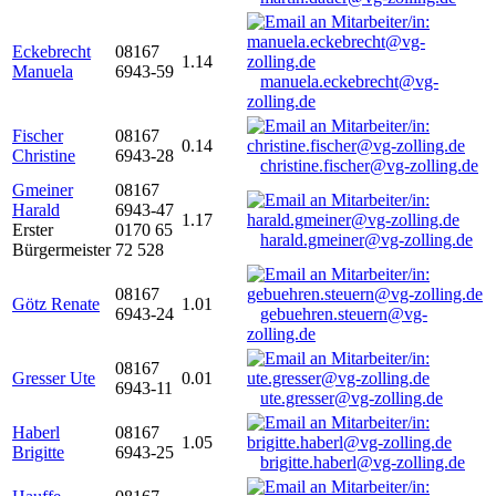
Eckebrecht
08167
1.14
Manuela
6943-59
manuela.eckebrecht@vg-
zolling.de
Fischer
08167
0.14
Christine
6943-28
christine.fischer@vg-zolling.de
Gmeiner
08167
Harald
6943-47
1.17
Erster
0170 65
harald.gmeiner@vg-zolling.de
Bürgermeister
72 528
08167
Götz Renate
1.01
6943-24
gebuehren.steuern@vg-
zolling.de
08167
Gresser Ute
0.01
6943-11
ute.gresser@vg-zolling.de
Haberl
08167
1.05
Brigitte
6943-25
brigitte.haberl@vg-zolling.de