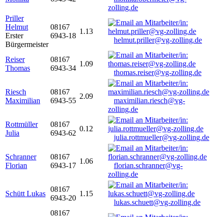
zolling.de
Priller
Helmut
08167
1.13
Erster
6943-18
helmut.priller@vg-zolling.de
Bürgermeister
Reiser
08167
1.09
Thomas
6943-34
thomas.reiser@vg-zolling.de
Riesch
08167
2.09
Maximilian
6943-55
maximilian.riesch@vg-
zolling.de
Rottmüller
08167
0.12
Julia
6943-62
julia.rottmueller@vg-zolling.de
Schranner
08167
1.06
Florian
6943-17
florian.schranner@vg-
zolling.de
08167
Schütt Lukas
1.15
6943-20
lukas.schuett@vg-zolling.de
08167