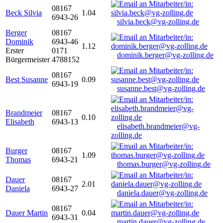
08167
Beck Silvia
1.04
6943-26
silvia.beck@vg-zolling.de
Berger
08167
Dominik
6943-46
1.12
Erster
0171
dominik.berger@vg-zolling.de
Bürgermeister
4788152
08167
Best Susanne
0.09
6943-19
susanne.best@vg-zolling.de
Brandmeier
08167
0.10
Elisabeth
6943-13
elisabeth.brandmeier@vg-
zolling.de
Burger
08167
1.09
Thomas
6943-21
thomas.burger@vg-zolling.de
Dauer
08167
2.01
Daniela
6943-27
daniela.dauer@vg-zolling.de
08167
Dauer Martin
0.04
6943-31
martin.dauer@vg-zolling.de