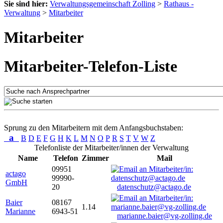
Sie sind hier:
Verwaltungsgemeinschaft Zolling
>
Rathaus -
Verwaltung
>
Mitarbeiter
Mitarbeiter
Mitarbeiter-Telefon-Liste
Sprung zu den Mitarbeitern mit dem Anfangsbuchstaben:
a
B
D
E
F
G
H
K
L
M
N
O
P
R
S
T
V
W
Z
Telefonliste der Mitarbeiter/innen der Verwaltung
Name
Telefon
Zimmer
Mail
09951
actago
99990-
GmbH
20
datenschutz@actago.de
Baier
08167
1.14
Marianne
6943-51
marianne.baier@vg-zolling.de