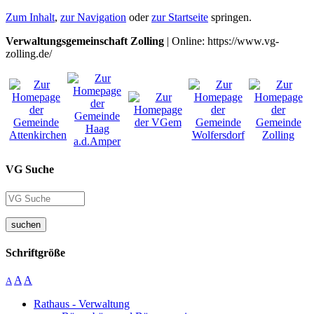
Zum Inhalt
,
zur Navigation
oder
zur Startseite
springen.
Verwaltungsgemeinschaft Zolling
| Online: https://www.vg-
zolling.de/
VG Suche
suchen
Schriftgröße
A
A
A
Rathaus - Verwaltung