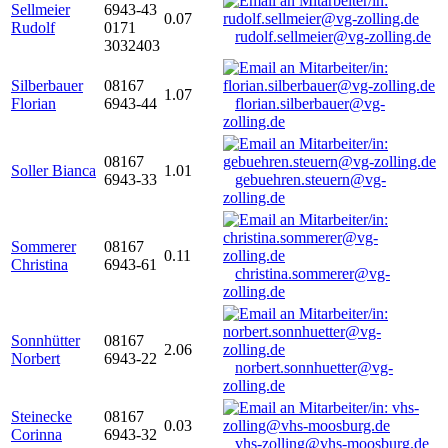
Sellmeier
6943-43
0.07
Rudolf
0171
rudolf.sellmeier@vg-zolling.de
3032403
Silberbauer
08167
1.07
Florian
6943-44
florian.silberbauer@vg-
zolling.de
08167
Soller Bianca
1.01
6943-33
gebuehren.steuern@vg-
zolling.de
Sommerer
08167
0.11
Christina
6943-61
christina.sommerer@vg-
zolling.de
Sonnhütter
08167
2.06
Norbert
6943-22
norbert.sonnhuetter@vg-
zolling.de
Steinecke
08167
0.03
Corinna
6943-32
vhs-zolling@vhs-moosburg.de