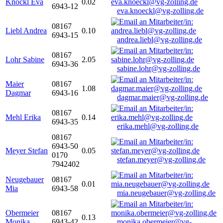
Knöckl Eva
0.02
6943-12
eva.knoeckl@vg-zolling.de
08167
Liebl Andrea
0.10
6943-15
andrea.liebl@vg-zolling.de
08167
Lohr Sabine
2.05
6943-36
sabine.lohr@vg-zolling.de
Maier
08167
1.08
Dagmar
6943-16
dagmar.maier@vg-zolling.de
08167
Mehl Erika
0.14
6943-35
erika.mehl@vg-zolling.de
08167
6943-50
Meyer Stefan
0.05
0170
stefan.meyer@vg-zolling.de
7942402
Neugebauer
08167
0.01
Mia
6943-58
mia.neugebauer@vg-zolling.de
Obermeier
08167
0.13
Monika
6943-42
monika.obermeier@vg-