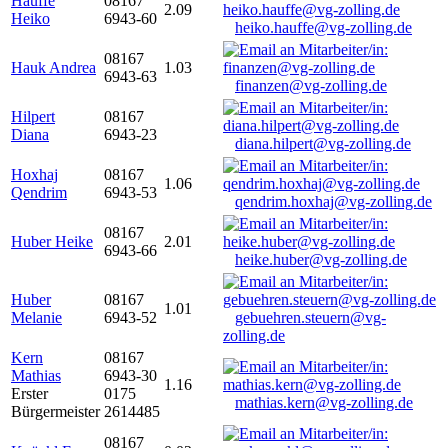
Hauffe
08167
2.09
Heiko
6943-60
heiko.hauffe@vg-zolling.de
08167
Hauk Andrea
1.03
6943-63
finanzen@vg-zolling.de
Hilpert
08167
Diana
6943-23
diana.hilpert@vg-zolling.de
Hoxhaj
08167
1.06
Qendrim
6943-53
qendrim.hoxhaj@vg-zolling.de
08167
Huber Heike
2.01
6943-66
heike.huber@vg-zolling.de
Huber
08167
1.01
Melanie
6943-52
gebuehren.steuern@vg-
zolling.de
Kern
08167
Mathias
6943-30
1.16
Erster
0175
mathias.kern@vg-zolling.de
Bürgermeister
2614485
08167