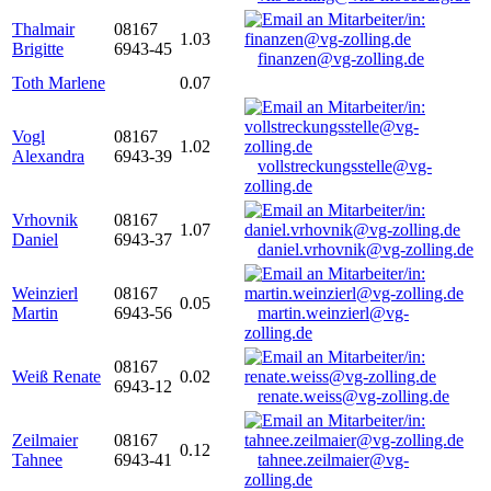
Thalmair
08167
1.03
Brigitte
6943-45
finanzen@vg-zolling.de
Toth Marlene
0.07
Vogl
08167
1.02
Alexandra
6943-39
vollstreckungsstelle@vg-
zolling.de
Vrhovnik
08167
1.07
Daniel
6943-37
daniel.vrhovnik@vg-zolling.de
Weinzierl
08167
0.05
Martin
6943-56
martin.weinzierl@vg-
zolling.de
08167
Weiß Renate
0.02
6943-12
renate.weiss@vg-zolling.de
Zeilmaier
08167
0.12
Tahnee
6943-41
tahnee.zeilmaier@vg-
zolling.de