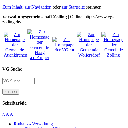
Zum Inhalt
,
zur Navigation
oder
zur Startseite
springen.
Verwaltungsgemeinschaft Zolling
| Online: https://www.vg-
zolling.de/
VG Suche
suchen
Schriftgröße
A
A
A
Rathaus - Verwaltung