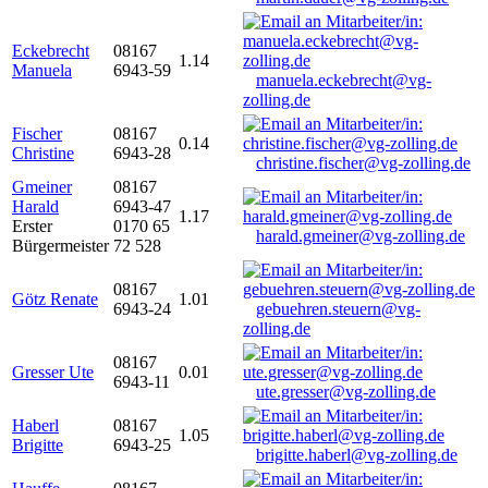
Eckebrecht
08167
1.14
Manuela
6943-59
manuela.eckebrecht@vg-
zolling.de
Fischer
08167
0.14
Christine
6943-28
christine.fischer@vg-zolling.de
Gmeiner
08167
Harald
6943-47
1.17
Erster
0170 65
harald.gmeiner@vg-zolling.de
Bürgermeister
72 528
08167
Götz Renate
1.01
6943-24
gebuehren.steuern@vg-
zolling.de
08167
Gresser Ute
0.01
6943-11
ute.gresser@vg-zolling.de
Haberl
08167
1.05
Brigitte
6943-25
brigitte.haberl@vg-zolling.de