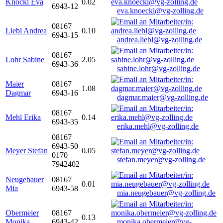
Knöckl Eva
0.02
6943-12
eva.knoeckl@vg-zolling.de
08167
Liebl Andrea
0.10
6943-15
andrea.liebl@vg-zolling.de
08167
Lohr Sabine
2.05
6943-36
sabine.lohr@vg-zolling.de
Maier
08167
1.08
Dagmar
6943-16
dagmar.maier@vg-zolling.de
08167
Mehl Erika
0.14
6943-35
erika.mehl@vg-zolling.de
08167
6943-50
Meyer Stefan
0.05
0170
stefan.meyer@vg-zolling.de
7942402
Neugebauer
08167
0.01
Mia
6943-58
mia.neugebauer@vg-zolling.de
Obermeier
08167
0.13
Monika
6943-42
monika.obermeier@vg-