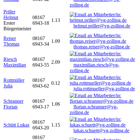
zolling.de
Priller
Helmut
08167
1.13
Erster
6943-18
helmut.priller@vg-zolling.de
Bürgermeister
Reiser
08167
1.09
Thomas
6943-34
thomas.reiser@vg-zolling.de
Riesch
08167
2.09
Maximilian
6943-55
maximilian.riesch@vg-
zolling.de
Rottmüller
08167
0.12
Julia
6943-62
julia.rottmueller@vg-zolling.de
Schranner
08167
1.06
Florian
6943-17
florian.schranner@vg-
zolling.de
08167
Schütt Lukas
1.15
6943-20
lukas.schuett@vg-zolling.de
08167