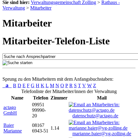
Sie sind hier:
Verwaltungsgemeinschaft Zolling
>
Rathaus -
Verwaltung
>
Mitarbeiter
Mitarbeiter
Mitarbeiter-Telefon-Liste
Sprung zu den Mitarbeitern mit dem Anfangsbuchstaben:
a
B
D
E
F
G
H
K
L
M
N
O
P
R
S
T
V
W
Z
Telefonliste der Mitarbeiter/innen der Verwaltung
Name
Telefon
Zimmer
Mail
09951
actago
99990-
GmbH
20
datenschutz@actago.de
Baier
08167
1.14
Marianne
6943-51
marianne.baier@vg-zolling.de