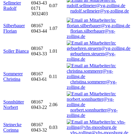
Sellmeier
6943-43
0.07
Rudolf
0171
rudolf.sellmeier@vg-zolling.de
3032403
Silberbauer
08167
1.07
Florian
6943-44
florian.silberbauer@vg-
zolling.de
08167
Soller Bianca
1.01
6943-33
gebuehren.steuern@vg-
zolling.de
Sommerer
08167
0.11
Christina
6943-61
christina.sommerer@vg-
zolling.de
Sonnhütter
08167
2.06
Norbert
6943-22
norbert.sonnhuetter@vg-
zolling.de
Steinecke
08167
0.03
Corinna
6943-32
vhs-zolling@vhs-moosburg.de