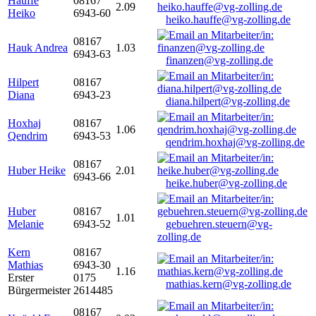
Hauffe
08167
2.09
Heiko
6943-60
heiko.hauffe@vg-zolling.de
08167
Hauk Andrea
1.03
6943-63
finanzen@vg-zolling.de
Hilpert
08167
Diana
6943-23
diana.hilpert@vg-zolling.de
Hoxhaj
08167
1.06
Qendrim
6943-53
qendrim.hoxhaj@vg-zolling.de
08167
Huber Heike
2.01
6943-66
heike.huber@vg-zolling.de
Huber
08167
1.01
Melanie
6943-52
gebuehren.steuern@vg-
zolling.de
Kern
08167
Mathias
6943-30
1.16
Erster
0175
mathias.kern@vg-zolling.de
Bürgermeister
2614485
08167