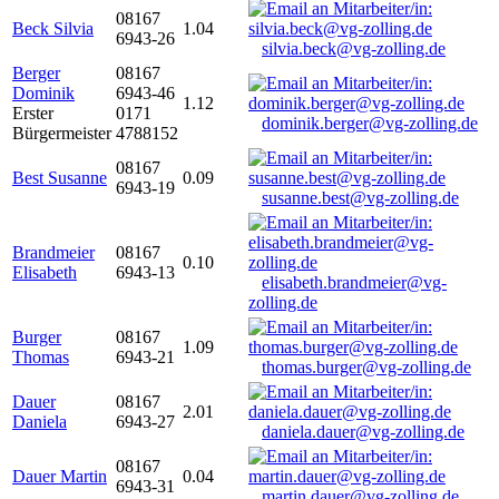
08167
Beck Silvia
1.04
6943-26
silvia.beck@vg-zolling.de
Berger
08167
Dominik
6943-46
1.12
Erster
0171
dominik.berger@vg-zolling.de
Bürgermeister
4788152
08167
Best Susanne
0.09
6943-19
susanne.best@vg-zolling.de
Brandmeier
08167
0.10
Elisabeth
6943-13
elisabeth.brandmeier@vg-
zolling.de
Burger
08167
1.09
Thomas
6943-21
thomas.burger@vg-zolling.de
Dauer
08167
2.01
Daniela
6943-27
daniela.dauer@vg-zolling.de
08167
Dauer Martin
0.04
6943-31
martin.dauer@vg-zolling.de