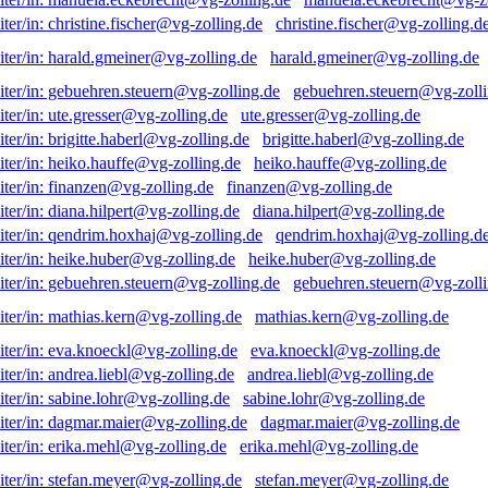
christine.fischer@vg-zolling.d
harald.gmeiner@vg-zolling.de
gebuehren.steuern@vg-zolli
ute.gresser@vg-zolling.de
brigitte.haberl@vg-zolling.de
heiko.hauffe@vg-zolling.de
finanzen@vg-zolling.de
diana.hilpert@vg-zolling.de
qendrim.hoxhaj@vg-zolling.d
heike.huber@vg-zolling.de
gebuehren.steuern@vg-zolli
mathias.kern@vg-zolling.de
eva.knoeckl@vg-zolling.de
andrea.liebl@vg-zolling.de
sabine.lohr@vg-zolling.de
dagmar.maier@vg-zolling.de
erika.mehl@vg-zolling.de
stefan.meyer@vg-zolling.de