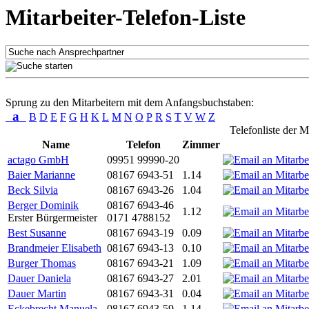
Mitarbeiter-Telefon-Liste
Sprung zu den Mitarbeitern mit dem Anfangsbuchstaben:
a
B
D
E
F
G
H
K
L
M
N
O
P
R
S
T
V
W
Z
Telefonliste der M
Name
Telefon
Zimmer
actago GmbH
09951 99990-20
Baier Marianne
08167 6943-51
1.14
Beck Silvia
08167 6943-26
1.04
Berger Dominik
08167 6943-46
1.12
Erster Bürgermeister
0171 4788152
Best Susanne
08167 6943-19
0.09
Brandmeier Elisabeth
08167 6943-13
0.10
Burger Thomas
08167 6943-21
1.09
Dauer Daniela
08167 6943-27
2.01
Dauer Martin
08167 6943-31
0.04
Eckebrecht Manuela
08167 6943-59
1.14