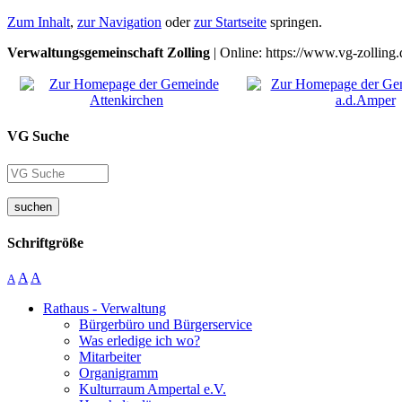
Zum Inhalt
,
zur Navigation
oder
zur Startseite
springen.
Verwaltungsgemeinschaft Zolling
| Online: https://www.vg-zolling.
VG Suche
suchen
Schriftgröße
A
A
A
Rathaus - Verwaltung
Bürgerbüro und Bürgerservice
Was erledige ich wo?
Mitarbeiter
Organigramm
Kulturraum Ampertal e.V.