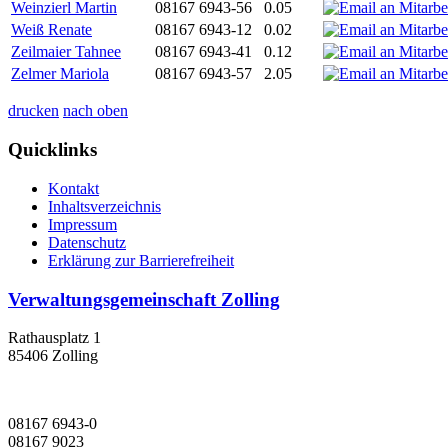
Weinzierl Martin
08167 6943-56
0.05
Weiß Renate
08167 6943-12
0.02
Zeilmaier Tahnee
08167 6943-41
0.12
Zelmer Mariola
08167 6943-57
2.05
drucken
nach oben
Quicklinks
Kontakt
Inhaltsverzeichnis
Impressum
Datenschutz
Erklärung zur Barrierefreiheit
Verwaltungsgemeinschaft Zolling
Rathausplatz 1
85406 Zolling
08167 6943-0
08167 9023