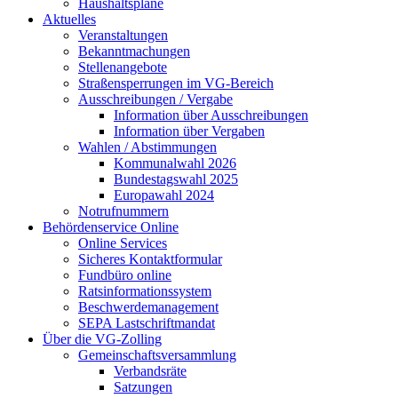
Haushaltspläne
Aktuelles
Veranstaltungen
Bekanntmachungen
Stellenangebote
Straßensperrungen im VG-Bereich
Ausschreibungen / Vergabe
Information über Ausschreibungen
Information über Vergaben
Wahlen / Abstimmungen
Kommunalwahl 2026
Bundestagswahl 2025
Europawahl 2024
Notrufnummern
Behördenservice Online
Online Services
Sicheres Kontaktformular
Fundbüro online
Ratsinformationssystem
Beschwerdemanagement
SEPA Lastschriftmandat
Über die VG-Zolling
Gemeinschaftsversammlung
Verbandsräte
Satzungen