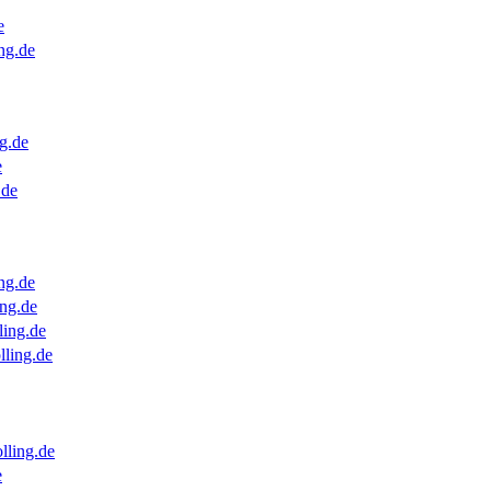
e
ng.de
g.de
e
.de
ng.de
ng.de
ling.de
lling.de
lling.de
e