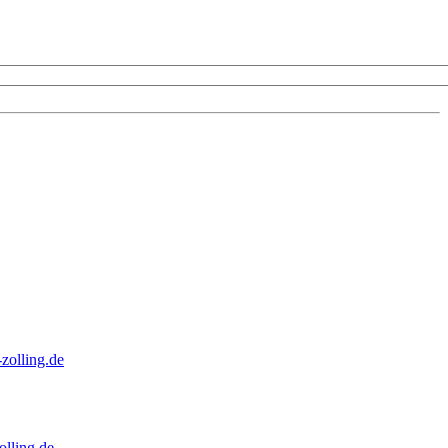
zolling.de
lling.de