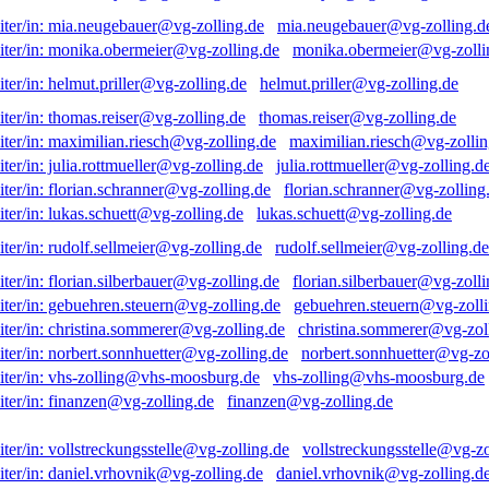
mia.neugebauer@vg-zolling.d
monika.obermeier@vg-zolli
helmut.priller@vg-zolling.de
thomas.reiser@vg-zolling.de
maximilian.riesch@vg-zollin
julia.rottmueller@vg-zolling.d
florian.schranner@vg-zolling
lukas.schuett@vg-zolling.de
rudolf.sellmeier@vg-zolling.de
florian.silberbauer@vg-zolli
gebuehren.steuern@vg-zolli
christina.sommerer@vg-zol
norbert.sonnhuetter@vg-zo
vhs-zolling@vhs-moosburg.de
finanzen@vg-zolling.de
vollstreckungsstelle@vg-zo
daniel.vrhovnik@vg-zolling.d