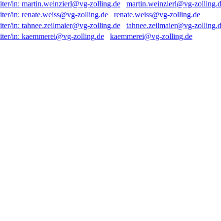
martin.weinzierl@vg-zolling.
renate.weiss@vg-zolling.de
tahnee.zeilmaier@vg-zolling.
kaemmerei@vg-zolling.de