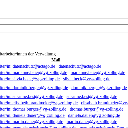
itarbeiter/innen der Verwaltung
Mail
datenschutz@actago.de
marianne.baier@vg-zolling.de
silvia.beck@vg-zolling.de
dominik.berger@vg-zolling.de
susanne.best@vg-zolling.de
elisabeth.brandmeier@vg-
thomas.burger@vg-zolling.de
daniela.dauer@vg-zolling.de
martin.dauer@vg-zolling.de
manuela.eckebrecht@vg-zo