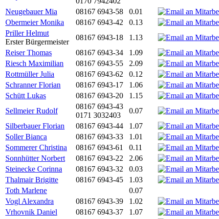
0170 7942402
Neugebauer Mia
08167 6943-58
0.01
Obermeier Monika
08167 6943-42
0.13
Priller Helmut
08167 6943-18
1.13
Erster Bürgermeister
Reiser Thomas
08167 6943-34
1.09
Riesch Maximilian
08167 6943-55
2.09
Rottmüller Julia
08167 6943-62
0.12
Schranner Florian
08167 6943-17
1.06
Schütt Lukas
08167 6943-20
1.15
08167 6943-43
Sellmeier Rudolf
0.07
0171 3032403
Silberbauer Florian
08167 6943-44
1.07
Soller Bianca
08167 6943-33
1.01
Sommerer Christina
08167 6943-61
0.11
Sonnhütter Norbert
08167 6943-22
2.06
Steinecke Corinna
08167 6943-32
0.03
Thalmair Brigitte
08167 6943-45
1.03
Toth Marlene
0.07
Vogl Alexandra
08167 6943-39
1.02
Vrhovnik Daniel
08167 6943-37
1.07