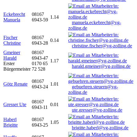
Eckebrecht
08167
1.14
Manuela
6943-59
manuela.eckebrecht@vg-
zolling.de
Fischer
08167
0.14
Christine
6943-28
christine.fischer@vg-zolling.de
Gmeiner
08167
Harald
6943-47
1.17
Erster
0170 65
harald.gmeiner@vg-zolling.de
Bürgermeister
72 528
08167
Götz Renate
1.01
6943-24
gebuehren.steuern@vg-
zolling.de
08167
Gresser Ute
0.01
6943-11
ute.gresser@vg-zolling.de
Haberl
08167
1.05
Brigitte
6943-25
brigitte.haberl@vg-zolling.de