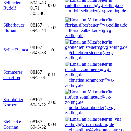
Sellmeier
6943-43
0.07
Rudolf
0171
rudolf.sellmeier@vg-zolling.de
3032403
Silberbauer
08167
1.07
Florian
6943-44
florian.silberbauer@vg-
zolling.de
08167
Soller Bianca
1.01
6943-33
gebuehren.steuern@vg-
zolling.de
Sommerer
08167
0.11
Christina
6943-61
christina.sommerer@vg-
zolling.de
Sonnhütter
08167
2.06
Norbert
6943-22
norbert.sonnhuetter@vg-
zolling.de
Steinecke
08167
0.03
Corinna
6943-32
vhs-zolling@vhs-moosburg.de