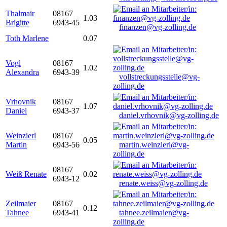
Thalmair
08167
1.03
Brigitte
6943-45
finanzen@vg-zolling.de
Toth Marlene
0.07
Vogl
08167
1.02
Alexandra
6943-39
vollstreckungsstelle@vg-
zolling.de
Vrhovnik
08167
1.07
Daniel
6943-37
daniel.vrhovnik@vg-zolling.de
Weinzierl
08167
0.05
Martin
6943-56
martin.weinzierl@vg-
zolling.de
08167
Weiß Renate
0.02
6943-12
renate.weiss@vg-zolling.de
Zeilmaier
08167
0.12
Tahnee
6943-41
tahnee.zeilmaier@vg-
zolling.de