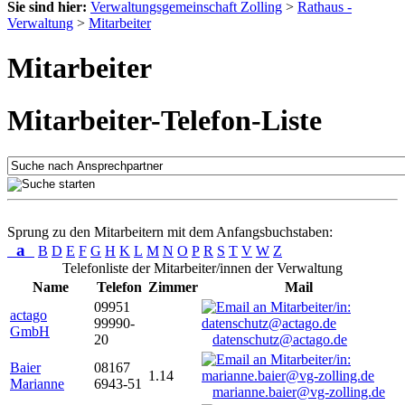
Sie sind hier:
Verwaltungsgemeinschaft Zolling
>
Rathaus -
Verwaltung
>
Mitarbeiter
Mitarbeiter
Mitarbeiter-Telefon-Liste
Sprung zu den Mitarbeitern mit dem Anfangsbuchstaben:
a
B
D
E
F
G
H
K
L
M
N
O
P
R
S
T
V
W
Z
Telefonliste der Mitarbeiter/innen der Verwaltung
Name
Telefon
Zimmer
Mail
09951
actago
99990-
GmbH
20
datenschutz@actago.de
Baier
08167
1.14
Marianne
6943-51
marianne.baier@vg-zolling.de