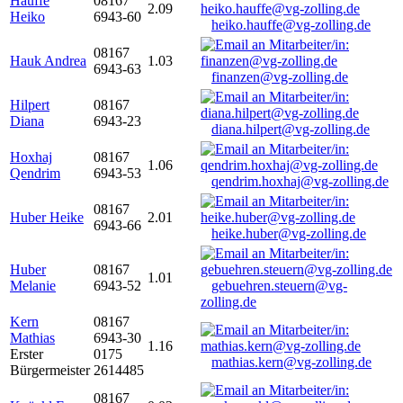
Hauffe
08167
2.09
Heiko
6943-60
heiko.hauffe@vg-zolling.de
08167
Hauk Andrea
1.03
6943-63
finanzen@vg-zolling.de
Hilpert
08167
Diana
6943-23
diana.hilpert@vg-zolling.de
Hoxhaj
08167
1.06
Qendrim
6943-53
qendrim.hoxhaj@vg-zolling.de
08167
Huber Heike
2.01
6943-66
heike.huber@vg-zolling.de
Huber
08167
1.01
Melanie
6943-52
gebuehren.steuern@vg-
zolling.de
Kern
08167
Mathias
6943-30
1.16
Erster
0175
mathias.kern@vg-zolling.de
Bürgermeister
2614485
08167