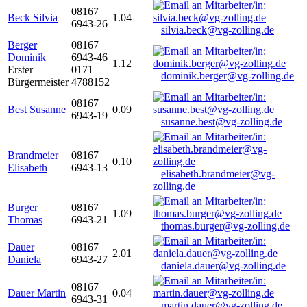
08167
Beck Silvia
1.04
6943-26
silvia.beck@vg-zolling.de
Berger
08167
Dominik
6943-46
1.12
Erster
0171
dominik.berger@vg-zolling.de
Bürgermeister
4788152
08167
Best Susanne
0.09
6943-19
susanne.best@vg-zolling.de
Brandmeier
08167
0.10
Elisabeth
6943-13
elisabeth.brandmeier@vg-
zolling.de
Burger
08167
1.09
Thomas
6943-21
thomas.burger@vg-zolling.de
Dauer
08167
2.01
Daniela
6943-27
daniela.dauer@vg-zolling.de
08167
Dauer Martin
0.04
6943-31
martin.dauer@vg-zolling.de