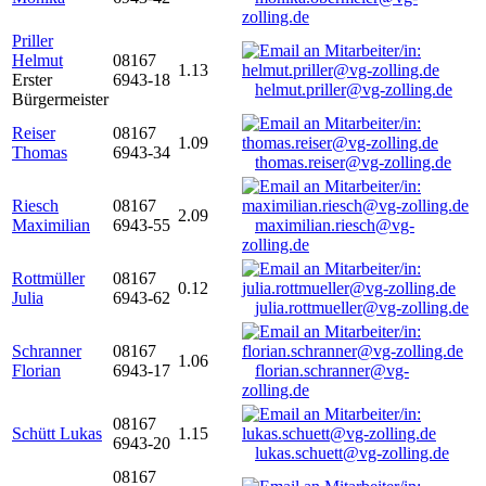
zolling.de
Priller
Helmut
08167
1.13
Erster
6943-18
helmut.priller@vg-zolling.de
Bürgermeister
Reiser
08167
1.09
Thomas
6943-34
thomas.reiser@vg-zolling.de
Riesch
08167
2.09
Maximilian
6943-55
maximilian.riesch@vg-
zolling.de
Rottmüller
08167
0.12
Julia
6943-62
julia.rottmueller@vg-zolling.de
Schranner
08167
1.06
Florian
6943-17
florian.schranner@vg-
zolling.de
08167
Schütt Lukas
1.15
6943-20
lukas.schuett@vg-zolling.de
08167