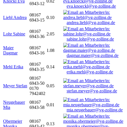
Knöckl Eva
0.02
6943-12
eva.knoeckl@vg-zolling.de
08167
Liebl Andrea
0.10
6943-15
andrea.liebl@vg-zolling.de
08167
Lohr Sabine
2.05
6943-36
sabine.lohr@vg-zolling.de
Maier
08167
1.08
Dagmar
6943-16
dagmar.maier@vg-zolling.de
08167
Mehl Erika
0.14
6943-35
erika.mehl@vg-zolling.de
08167
6943-50
Meyer Stefan
0.05
0170
stefan.meyer@vg-zolling.de
7942402
Neugebauer
08167
0.01
Mia
6943-58
mia.neugebauer@vg-zolling.de
Obermeier
08167
0.13
Monika
6943-42
monika.obermeier@vg-