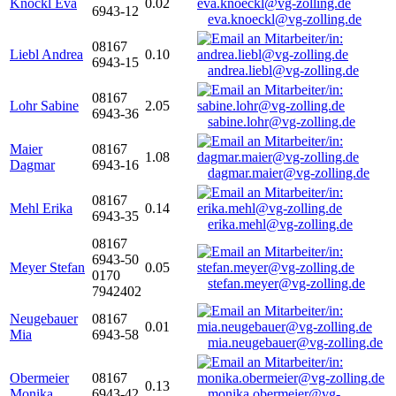
Knöckl Eva
0.02
6943-12
eva.knoeckl@vg-zolling.de
08167
Liebl Andrea
0.10
6943-15
andrea.liebl@vg-zolling.de
08167
Lohr Sabine
2.05
6943-36
sabine.lohr@vg-zolling.de
Maier
08167
1.08
Dagmar
6943-16
dagmar.maier@vg-zolling.de
08167
Mehl Erika
0.14
6943-35
erika.mehl@vg-zolling.de
08167
6943-50
Meyer Stefan
0.05
0170
stefan.meyer@vg-zolling.de
7942402
Neugebauer
08167
0.01
Mia
6943-58
mia.neugebauer@vg-zolling.de
Obermeier
08167
0.13
Monika
6943-42
monika.obermeier@vg-