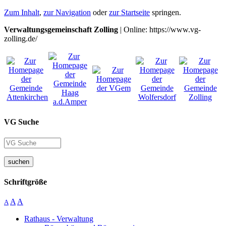
Zum Inhalt
,
zur Navigation
oder
zur Startseite
springen.
Verwaltungsgemeinschaft Zolling
| Online: https://www.vg-
zolling.de/
VG Suche
suchen
Schriftgröße
A
A
A
Rathaus - Verwaltung