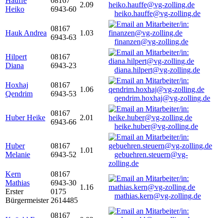
Hauffe
08167
2.09
Heiko
6943-60
heiko.hauffe@vg-zolling.de
08167
Hauk Andrea
1.03
6943-63
finanzen@vg-zolling.de
Hilpert
08167
Diana
6943-23
diana.hilpert@vg-zolling.de
Hoxhaj
08167
1.06
Qendrim
6943-53
qendrim.hoxhaj@vg-zolling.de
08167
Huber Heike
2.01
6943-66
heike.huber@vg-zolling.de
Huber
08167
1.01
Melanie
6943-52
gebuehren.steuern@vg-
zolling.de
Kern
08167
Mathias
6943-30
1.16
Erster
0175
mathias.kern@vg-zolling.de
Bürgermeister
2614485
08167