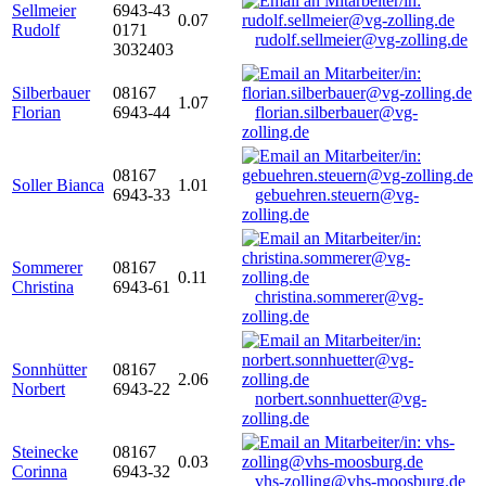
Sellmeier
6943-43
0.07
Rudolf
0171
rudolf.sellmeier@vg-zolling.de
3032403
Silberbauer
08167
1.07
Florian
6943-44
florian.silberbauer@vg-
zolling.de
08167
Soller Bianca
1.01
6943-33
gebuehren.steuern@vg-
zolling.de
Sommerer
08167
0.11
Christina
6943-61
christina.sommerer@vg-
zolling.de
Sonnhütter
08167
2.06
Norbert
6943-22
norbert.sonnhuetter@vg-
zolling.de
Steinecke
08167
0.03
Corinna
6943-32
vhs-zolling@vhs-moosburg.de