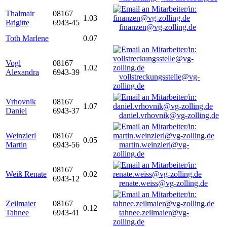
Thalmair
08167
1.03
Brigitte
6943-45
finanzen@vg-zolling.de
Toth Marlene
0.07
Vogl
08167
1.02
Alexandra
6943-39
vollstreckungsstelle@vg-
zolling.de
Vrhovnik
08167
1.07
Daniel
6943-37
daniel.vrhovnik@vg-zolling.de
Weinzierl
08167
0.05
Martin
6943-56
martin.weinzierl@vg-
zolling.de
08167
Weiß Renate
0.02
6943-12
renate.weiss@vg-zolling.de
Zeilmaier
08167
0.12
Tahnee
6943-41
tahnee.zeilmaier@vg-
zolling.de