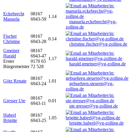
Eckebrecht
08167
1.14
Manuela
6943-59
manuela.eckebrecht@vg-
zolling.de
Fischer
08167
0.14
Christine
6943-28
christine.fischer@vg-zolling.de
Gmeiner
08167
Harald
6943-47
1.17
Erster
0170 65
harald.gmeiner@vg-zolling.de
Bürgermeister
72 528
08167
Götz Renate
1.01
6943-24
gebuehren.steuern@vg-
zolling.de
08167
Gresser Ute
0.01
6943-11
ute.gresser@vg-zolling.de
Haberl
08167
1.05
Brigitte
6943-25
brigitte.haberl@vg-zolling.de