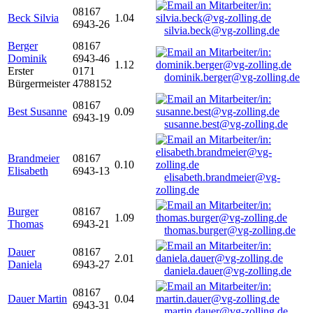
08167
Beck Silvia
1.04
6943-26
silvia.beck@vg-zolling.de
Berger
08167
Dominik
6943-46
1.12
Erster
0171
dominik.berger@vg-zolling.de
Bürgermeister
4788152
08167
Best Susanne
0.09
6943-19
susanne.best@vg-zolling.de
Brandmeier
08167
0.10
Elisabeth
6943-13
elisabeth.brandmeier@vg-
zolling.de
Burger
08167
1.09
Thomas
6943-21
thomas.burger@vg-zolling.de
Dauer
08167
2.01
Daniela
6943-27
daniela.dauer@vg-zolling.de
08167
Dauer Martin
0.04
6943-31
martin.dauer@vg-zolling.de