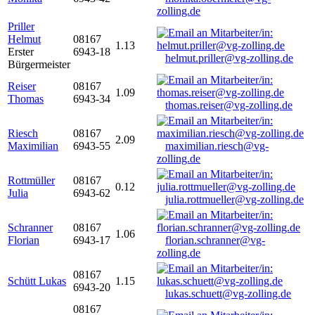
zolling.de
Priller
Helmut
08167
1.13
Erster
6943-18
helmut.priller@vg-zolling.de
Bürgermeister
Reiser
08167
1.09
Thomas
6943-34
thomas.reiser@vg-zolling.de
Riesch
08167
2.09
Maximilian
6943-55
maximilian.riesch@vg-
zolling.de
Rottmüller
08167
0.12
Julia
6943-62
julia.rottmueller@vg-zolling.de
Schranner
08167
1.06
Florian
6943-17
florian.schranner@vg-
zolling.de
08167
Schütt Lukas
1.15
6943-20
lukas.schuett@vg-zolling.de
08167