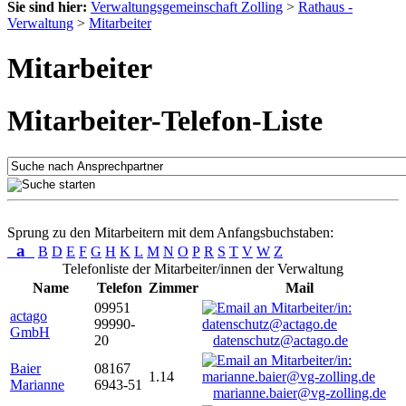
Sie sind hier:
Verwaltungsgemeinschaft Zolling
>
Rathaus -
Verwaltung
>
Mitarbeiter
Mitarbeiter
Mitarbeiter-Telefon-Liste
Sprung zu den Mitarbeitern mit dem Anfangsbuchstaben:
a
B
D
E
F
G
H
K
L
M
N
O
P
R
S
T
V
W
Z
Telefonliste der Mitarbeiter/innen der Verwaltung
Name
Telefon
Zimmer
Mail
09951
actago
99990-
GmbH
20
datenschutz@actago.de
Baier
08167
1.14
Marianne
6943-51
marianne.baier@vg-zolling.de