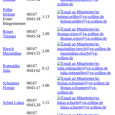
zolling.de
Priller
Helmut
08167
1.13
Erster
6943-18
helmut.priller@vg-zolling.de
Bürgermeister
Reiser
08167
1.09
Thomas
6943-34
thomas.reiser@vg-zolling.de
Riesch
08167
2.09
Maximilian
6943-55
maximilian.riesch@vg-
zolling.de
Rottmüller
08167
0.12
Julia
6943-62
julia.rottmueller@vg-zolling.de
Schranner
08167
1.06
Florian
6943-17
florian.schranner@vg-
zolling.de
08167
Schütt Lukas
1.15
6943-20
lukas.schuett@vg-zolling.de
08167