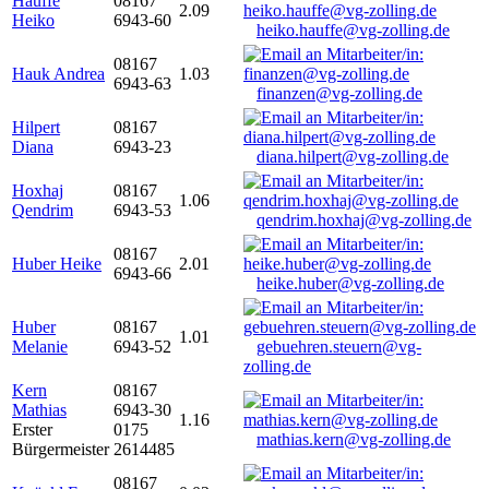
Hauffe
08167
2.09
Heiko
6943-60
heiko.hauffe@vg-zolling.de
08167
Hauk Andrea
1.03
6943-63
finanzen@vg-zolling.de
Hilpert
08167
Diana
6943-23
diana.hilpert@vg-zolling.de
Hoxhaj
08167
1.06
Qendrim
6943-53
qendrim.hoxhaj@vg-zolling.de
08167
Huber Heike
2.01
6943-66
heike.huber@vg-zolling.de
Huber
08167
1.01
Melanie
6943-52
gebuehren.steuern@vg-
zolling.de
Kern
08167
Mathias
6943-30
1.16
Erster
0175
mathias.kern@vg-zolling.de
Bürgermeister
2614485
08167