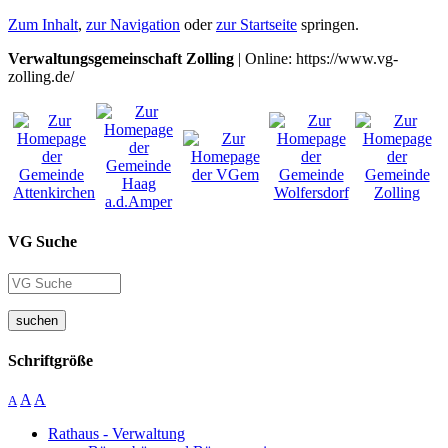
Zum Inhalt
,
zur Navigation
oder
zur Startseite
springen.
Verwaltungsgemeinschaft Zolling
| Online: https://www.vg-
zolling.de/
VG Suche
suchen
Schriftgröße
A
A
A
Rathaus - Verwaltung