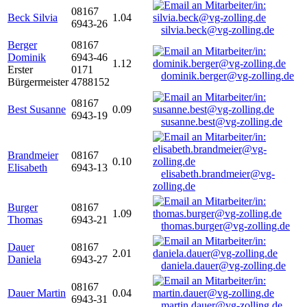
08167
Beck Silvia
1.04
6943-26
silvia.beck@vg-zolling.de
Berger
08167
Dominik
6943-46
1.12
Erster
0171
dominik.berger@vg-zolling.de
Bürgermeister
4788152
08167
Best Susanne
0.09
6943-19
susanne.best@vg-zolling.de
Brandmeier
08167
0.10
Elisabeth
6943-13
elisabeth.brandmeier@vg-
zolling.de
Burger
08167
1.09
Thomas
6943-21
thomas.burger@vg-zolling.de
Dauer
08167
2.01
Daniela
6943-27
daniela.dauer@vg-zolling.de
08167
Dauer Martin
0.04
6943-31
martin.dauer@vg-zolling.de