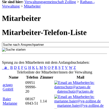
Sie sind hier:
Verwaltungsgemeinschaft Zolling
>
Rathaus -
Verwaltung
>
Mitarbeiter
Mitarbeiter
Mitarbeiter-Telefon-Liste
Sprung zu den Mitarbeitern mit dem Anfangsbuchstaben:
a
B
D
E
F
G
H
K
L
M
N
O
P
R
S
T
V
W
Z
Telefonliste der Mitarbeiter/innen der Verwaltung
Name
Telefon
Zimmer
Mail
09951
actago
99990-
GmbH
20
datenschutz@actago.de
Baier
08167
1.14
Marianne
6943-51
marianne.baier@vg-zolling.de