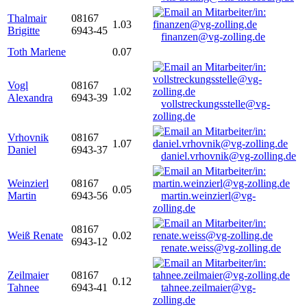
Thalmair
08167
1.03
Brigitte
6943-45
finanzen@vg-zolling.de
Toth Marlene
0.07
Vogl
08167
1.02
Alexandra
6943-39
vollstreckungsstelle@vg-
zolling.de
Vrhovnik
08167
1.07
Daniel
6943-37
daniel.vrhovnik@vg-zolling.de
Weinzierl
08167
0.05
Martin
6943-56
martin.weinzierl@vg-
zolling.de
08167
Weiß Renate
0.02
6943-12
renate.weiss@vg-zolling.de
Zeilmaier
08167
0.12
Tahnee
6943-41
tahnee.zeilmaier@vg-
zolling.de