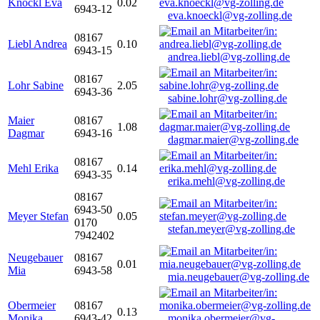
Knöckl Eva
0.02
6943-12
eva.knoeckl@vg-zolling.de
08167
Liebl Andrea
0.10
6943-15
andrea.liebl@vg-zolling.de
08167
Lohr Sabine
2.05
6943-36
sabine.lohr@vg-zolling.de
Maier
08167
1.08
Dagmar
6943-16
dagmar.maier@vg-zolling.de
08167
Mehl Erika
0.14
6943-35
erika.mehl@vg-zolling.de
08167
6943-50
Meyer Stefan
0.05
0170
stefan.meyer@vg-zolling.de
7942402
Neugebauer
08167
0.01
Mia
6943-58
mia.neugebauer@vg-zolling.de
Obermeier
08167
0.13
Monika
6943-42
monika.obermeier@vg-