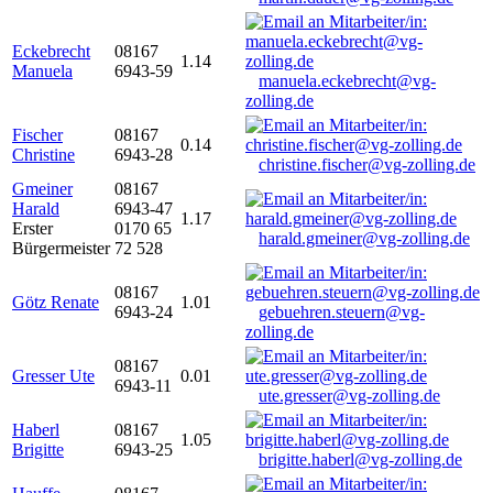
Eckebrecht
08167
1.14
Manuela
6943-59
manuela.eckebrecht@vg-
zolling.de
Fischer
08167
0.14
Christine
6943-28
christine.fischer@vg-zolling.de
Gmeiner
08167
Harald
6943-47
1.17
Erster
0170 65
harald.gmeiner@vg-zolling.de
Bürgermeister
72 528
08167
Götz Renate
1.01
6943-24
gebuehren.steuern@vg-
zolling.de
08167
Gresser Ute
0.01
6943-11
ute.gresser@vg-zolling.de
Haberl
08167
1.05
Brigitte
6943-25
brigitte.haberl@vg-zolling.de