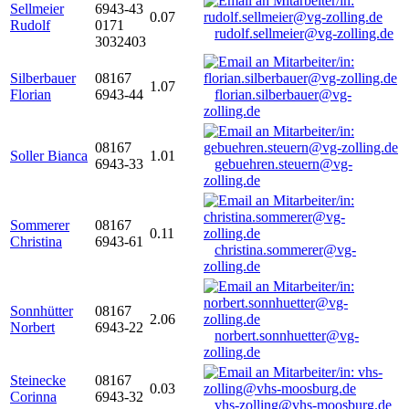
Sellmeier
6943-43
0.07
Rudolf
0171
rudolf.sellmeier@vg-zolling.de
3032403
Silberbauer
08167
1.07
Florian
6943-44
florian.silberbauer@vg-
zolling.de
08167
Soller Bianca
1.01
6943-33
gebuehren.steuern@vg-
zolling.de
Sommerer
08167
0.11
Christina
6943-61
christina.sommerer@vg-
zolling.de
Sonnhütter
08167
2.06
Norbert
6943-22
norbert.sonnhuetter@vg-
zolling.de
Steinecke
08167
0.03
Corinna
6943-32
vhs-zolling@vhs-moosburg.de