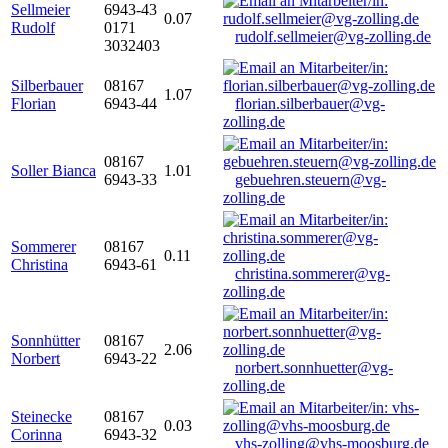
Sellmeier
6943-43
0.07
Rudolf
0171
rudolf.sellmeier@vg-zolling.de
3032403
Silberbauer
08167
1.07
Florian
6943-44
florian.silberbauer@vg-
zolling.de
08167
Soller Bianca
1.01
6943-33
gebuehren.steuern@vg-
zolling.de
Sommerer
08167
0.11
Christina
6943-61
christina.sommerer@vg-
zolling.de
Sonnhütter
08167
2.06
Norbert
6943-22
norbert.sonnhuetter@vg-
zolling.de
Steinecke
08167
0.03
Corinna
6943-32
vhs-zolling@vhs-moosburg.de