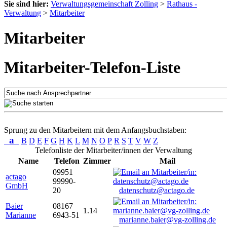
Sie sind hier:
Verwaltungsgemeinschaft Zolling
>
Rathaus -
Verwaltung
>
Mitarbeiter
Mitarbeiter
Mitarbeiter-Telefon-Liste
Sprung zu den Mitarbeitern mit dem Anfangsbuchstaben:
a
B
D
E
F
G
H
K
L
M
N
O
P
R
S
T
V
W
Z
Telefonliste der Mitarbeiter/innen der Verwaltung
Name
Telefon
Zimmer
Mail
09951
actago
99990-
GmbH
20
datenschutz@actago.de
Baier
08167
1.14
Marianne
6943-51
marianne.baier@vg-zolling.de