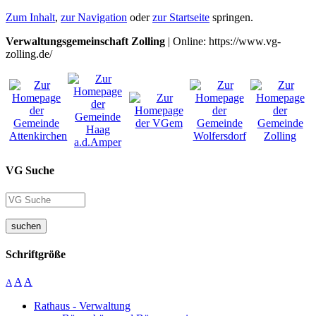
Zum Inhalt
,
zur Navigation
oder
zur Startseite
springen.
Verwaltungsgemeinschaft Zolling
| Online: https://www.vg-
zolling.de/
VG Suche
suchen
Schriftgröße
A
A
A
Rathaus - Verwaltung