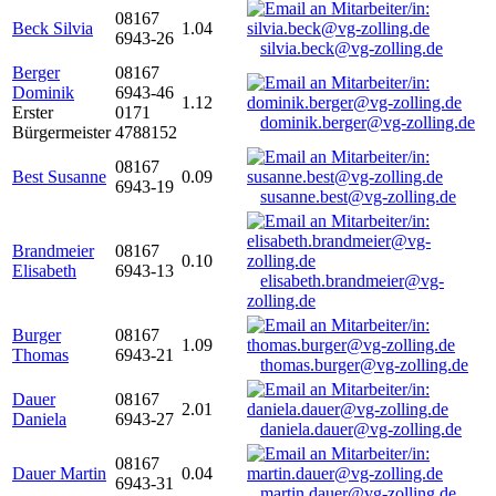
08167
Beck Silvia
1.04
6943-26
silvia.beck@vg-zolling.de
Berger
08167
Dominik
6943-46
1.12
Erster
0171
dominik.berger@vg-zolling.de
Bürgermeister
4788152
08167
Best Susanne
0.09
6943-19
susanne.best@vg-zolling.de
Brandmeier
08167
0.10
Elisabeth
6943-13
elisabeth.brandmeier@vg-
zolling.de
Burger
08167
1.09
Thomas
6943-21
thomas.burger@vg-zolling.de
Dauer
08167
2.01
Daniela
6943-27
daniela.dauer@vg-zolling.de
08167
Dauer Martin
0.04
6943-31
martin.dauer@vg-zolling.de