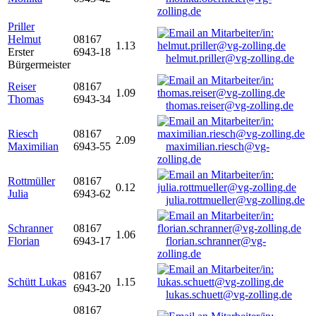
zolling.de
Priller
Helmut
08167
1.13
Erster
6943-18
helmut.priller@vg-zolling.de
Bürgermeister
Reiser
08167
1.09
Thomas
6943-34
thomas.reiser@vg-zolling.de
Riesch
08167
2.09
Maximilian
6943-55
maximilian.riesch@vg-
zolling.de
Rottmüller
08167
0.12
Julia
6943-62
julia.rottmueller@vg-zolling.de
Schranner
08167
1.06
Florian
6943-17
florian.schranner@vg-
zolling.de
08167
Schütt Lukas
1.15
6943-20
lukas.schuett@vg-zolling.de
08167