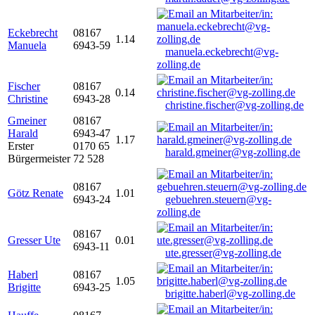
Eckebrecht
08167
1.14
Manuela
6943-59
manuela.eckebrecht@vg-
zolling.de
Fischer
08167
0.14
Christine
6943-28
christine.fischer@vg-zolling.de
Gmeiner
08167
Harald
6943-47
1.17
Erster
0170 65
harald.gmeiner@vg-zolling.de
Bürgermeister
72 528
08167
Götz Renate
1.01
6943-24
gebuehren.steuern@vg-
zolling.de
08167
Gresser Ute
0.01
6943-11
ute.gresser@vg-zolling.de
Haberl
08167
1.05
Brigitte
6943-25
brigitte.haberl@vg-zolling.de