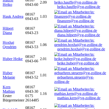
Hauffe
08167
2.09
Heiko
6943-60
heiko.hauffe@vg-zolling.de
08167
Hauk Andrea
1.03
6943-63
finanzen@vg-zolling.de
Hilpert
08167
Diana
6943-23
diana.hilpert@vg-zolling.de
Hoxhaj
08167
1.06
Qendrim
6943-53
qendrim.hoxhaj@vg-zolling.de
08167
Huber Heike
2.01
6943-66
heike.huber@vg-zolling.de
Huber
08167
1.01
Melanie
6943-52
gebuehren.steuern@vg-
zolling.de
Kern
08167
Mathias
6943-30
1.16
Erster
0175
mathias.kern@vg-zolling.de
Bürgermeister
2614485
08167