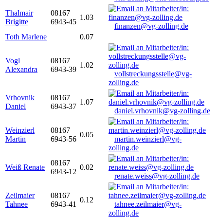
Thalmair
08167
1.03
Brigitte
6943-45
finanzen@vg-zolling.de
Toth Marlene
0.07
Vogl
08167
1.02
Alexandra
6943-39
vollstreckungsstelle@vg-
zolling.de
Vrhovnik
08167
1.07
Daniel
6943-37
daniel.vrhovnik@vg-zolling.de
Weinzierl
08167
0.05
Martin
6943-56
martin.weinzierl@vg-
zolling.de
08167
Weiß Renate
0.02
6943-12
renate.weiss@vg-zolling.de
Zeilmaier
08167
0.12
Tahnee
6943-41
tahnee.zeilmaier@vg-
zolling.de