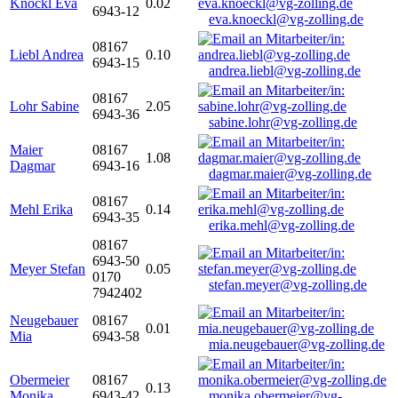
Knöckl Eva
0.02
6943-12
eva.knoeckl@vg-zolling.de
08167
Liebl Andrea
0.10
6943-15
andrea.liebl@vg-zolling.de
08167
Lohr Sabine
2.05
6943-36
sabine.lohr@vg-zolling.de
Maier
08167
1.08
Dagmar
6943-16
dagmar.maier@vg-zolling.de
08167
Mehl Erika
0.14
6943-35
erika.mehl@vg-zolling.de
08167
6943-50
Meyer Stefan
0.05
0170
stefan.meyer@vg-zolling.de
7942402
Neugebauer
08167
0.01
Mia
6943-58
mia.neugebauer@vg-zolling.de
Obermeier
08167
0.13
Monika
6943-42
monika.obermeier@vg-