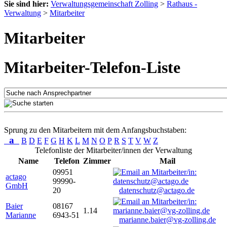
Sie sind hier:
Verwaltungsgemeinschaft Zolling
>
Rathaus -
Verwaltung
>
Mitarbeiter
Mitarbeiter
Mitarbeiter-Telefon-Liste
Sprung zu den Mitarbeitern mit dem Anfangsbuchstaben:
a
B
D
E
F
G
H
K
L
M
N
O
P
R
S
T
V
W
Z
Telefonliste der Mitarbeiter/innen der Verwaltung
Name
Telefon
Zimmer
Mail
09951
actago
99990-
GmbH
20
datenschutz@actago.de
Baier
08167
1.14
Marianne
6943-51
marianne.baier@vg-zolling.de