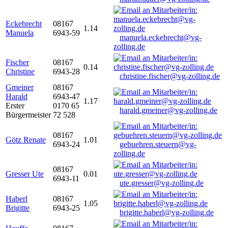
Eckebrecht
08167
1.14
Manuela
6943-59
manuela.eckebrecht@vg-
zolling.de
Fischer
08167
0.14
Christine
6943-28
christine.fischer@vg-zolling.de
Gmeiner
08167
Harald
6943-47
1.17
Erster
0170 65
harald.gmeiner@vg-zolling.de
Bürgermeister
72 528
08167
Götz Renate
1.01
6943-24
gebuehren.steuern@vg-
zolling.de
08167
Gresser Ute
0.01
6943-11
ute.gresser@vg-zolling.de
Haberl
08167
1.05
Brigitte
6943-25
brigitte.haberl@vg-zolling.de