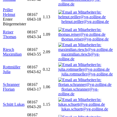
zolling.de
Priller
Helmut
08167
1.13
Erster
6943-18
helmut.priller@vg-zolling.de
Bürgermeister
Reiser
08167
1.09
Thomas
6943-34
thomas.reiser@vg-zolling.de
Riesch
08167
2.09
Maximilian
6943-55
maximilian.riesch@vg-
zolling.de
Rottmüller
08167
0.12
Julia
6943-62
julia.rottmueller@vg-zolling.de
Schranner
08167
1.06
Florian
6943-17
florian.schranner@vg-
zolling.de
08167
Schütt Lukas
1.15
6943-20
lukas.schuett@vg-zolling.de
08167