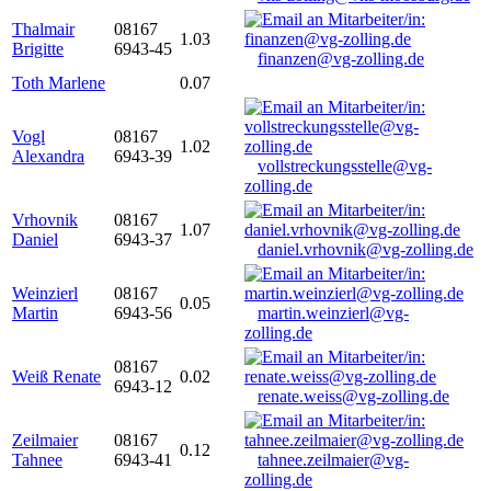
Thalmair
08167
1.03
Brigitte
6943-45
finanzen@vg-zolling.de
Toth Marlene
0.07
Vogl
08167
1.02
Alexandra
6943-39
vollstreckungsstelle@vg-
zolling.de
Vrhovnik
08167
1.07
Daniel
6943-37
daniel.vrhovnik@vg-zolling.de
Weinzierl
08167
0.05
Martin
6943-56
martin.weinzierl@vg-
zolling.de
08167
Weiß Renate
0.02
6943-12
renate.weiss@vg-zolling.de
Zeilmaier
08167
0.12
Tahnee
6943-41
tahnee.zeilmaier@vg-
zolling.de