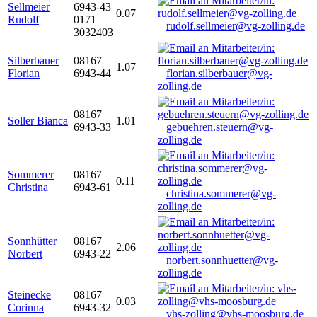
Sellmeier
6943-43
0.07
Rudolf
0171
rudolf.sellmeier@vg-zolling.de
3032403
Silberbauer
08167
1.07
Florian
6943-44
florian.silberbauer@vg-
zolling.de
08167
Soller Bianca
1.01
6943-33
gebuehren.steuern@vg-
zolling.de
Sommerer
08167
0.11
Christina
6943-61
christina.sommerer@vg-
zolling.de
Sonnhütter
08167
2.06
Norbert
6943-22
norbert.sonnhuetter@vg-
zolling.de
Steinecke
08167
0.03
Corinna
6943-32
vhs-zolling@vhs-moosburg.de