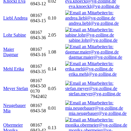
Knöckl Eva
0.02
6943-12
eva.knoeckl@vg-zolling.de
08167
Liebl Andrea
0.10
6943-15
andrea.liebl@vg-zolling.de
08167
Lohr Sabine
2.05
6943-36
sabine.lohr@vg-zolling.de
Maier
08167
1.08
Dagmar
6943-16
dagmar.maier@vg-zolling.de
08167
Mehl Erika
0.14
6943-35
erika.mehl@vg-zolling.de
08167
6943-50
Meyer Stefan
0.05
0170
stefan.meyer@vg-zolling.de
7942402
Neugebauer
08167
0.01
Mia
6943-58
mia.neugebauer@vg-zolling.de
Obermeier
08167
0.13
Monika
6943-42
monika.obermeier@vg-