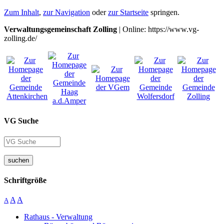
Zum Inhalt
,
zur Navigation
oder
zur Startseite
springen.
Verwaltungsgemeinschaft Zolling
| Online: https://www.vg-
zolling.de/
VG Suche
suchen
Schriftgröße
A
A
A
Rathaus - Verwaltung