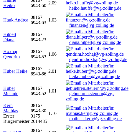
Hauffe
08167
2.09
Heiko
6943-60
heiko.hauffe@vg-zolling.de
08167
Hauk Andrea
1.03
6943-63
finanzen@vg-zolling.de
Hilpert
08167
Diana
6943-23
diana.hilpert@vg-zolling.de
Hoxhaj
08167
1.06
Qendrim
6943-53
qendrim.hoxhaj@vg-zolling.de
08167
Huber Heike
2.01
6943-66
heike.huber@vg-zolling.de
Huber
08167
1.01
Melanie
6943-52
gebuehren.steuern@vg-
zolling.de
Kern
08167
Mathias
6943-30
1.16
Erster
0175
mathias.kern@vg-zolling.de
Bürgermeister
2614485
08167