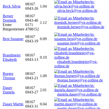
08167
Beck Silvia
1.04
6943-26
silvia.beck@vg-zolling.de
Berger
08167
Dominik
6943-46
1.12
Erster
0171
dominik.berger@vg-zolling.de
Bürgermeister
4788152
08167
Best Susanne
0.09
6943-19
susanne.best@vg-zolling.de
Brandmeier
08167
0.10
Elisabeth
6943-13
elisabeth.brandmeier@vg-
zolling.de
Burger
08167
1.09
Thomas
6943-21
thomas.burger@vg-zolling.de
Dauer
08167
2.01
Daniela
6943-27
daniela.dauer@vg-zolling.de
08167
Dauer Martin
0.04
6943-31
martin.dauer@vg-zolling.de