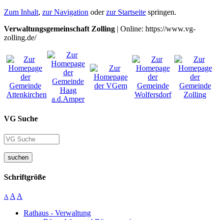
Zum Inhalt
,
zur Navigation
oder
zur Startseite
springen.
Verwaltungsgemeinschaft Zolling
| Online: https://www.vg-
zolling.de/
VG Suche
suchen
Schriftgröße
A
A
A
Rathaus - Verwaltung