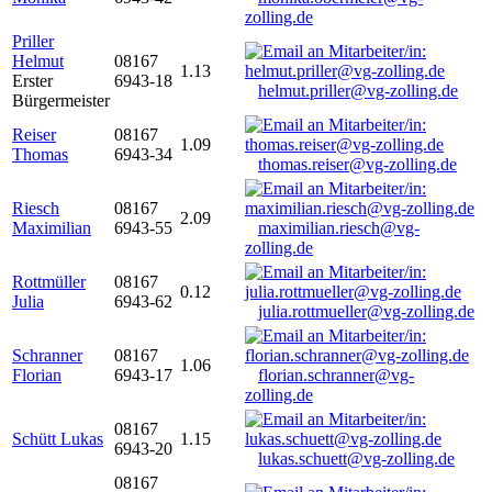
zolling.de
Priller
Helmut
08167
1.13
Erster
6943-18
helmut.priller@vg-zolling.de
Bürgermeister
Reiser
08167
1.09
Thomas
6943-34
thomas.reiser@vg-zolling.de
Riesch
08167
2.09
Maximilian
6943-55
maximilian.riesch@vg-
zolling.de
Rottmüller
08167
0.12
Julia
6943-62
julia.rottmueller@vg-zolling.de
Schranner
08167
1.06
Florian
6943-17
florian.schranner@vg-
zolling.de
08167
Schütt Lukas
1.15
6943-20
lukas.schuett@vg-zolling.de
08167