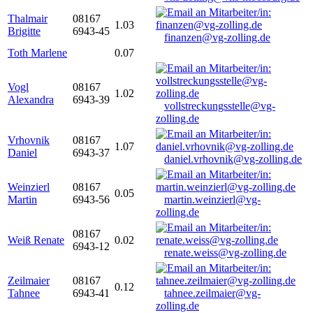
Thalmair
08167
1.03
Brigitte
6943-45
finanzen@vg-zolling.de
Toth Marlene
0.07
Vogl
08167
1.02
Alexandra
6943-39
vollstreckungsstelle@vg-
zolling.de
Vrhovnik
08167
1.07
Daniel
6943-37
daniel.vrhovnik@vg-zolling.de
Weinzierl
08167
0.05
Martin
6943-56
martin.weinzierl@vg-
zolling.de
08167
Weiß Renate
0.02
6943-12
renate.weiss@vg-zolling.de
Zeilmaier
08167
0.12
Tahnee
6943-41
tahnee.zeilmaier@vg-
zolling.de