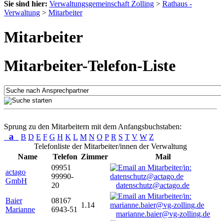
Sie sind hier:
Verwaltungsgemeinschaft Zolling
>
Rathaus -
Verwaltung
>
Mitarbeiter
Mitarbeiter
Mitarbeiter-Telefon-Liste
Sprung zu den Mitarbeitern mit dem Anfangsbuchstaben:
a
B
D
E
F
G
H
K
L
M
N
O
P
R
S
T
V
W
Z
Telefonliste der Mitarbeiter/innen der Verwaltung
Name
Telefon
Zimmer
Mail
09951
actago
99990-
GmbH
20
datenschutz@actago.de
Baier
08167
1.14
Marianne
6943-51
marianne.baier@vg-zolling.de