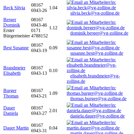
08167
Beck Silvia
1.04
6943-26
silvia.beck@vg-zolling.de
Berger
08167
Dominik
6943-46
1.12
Erster
0171
dominik.berger@vg-zolling.de
Bürgermeister
4788152
08167
Best Susanne
0.09
6943-19
susanne.best@vg-zolling.de
Brandmeier
08167
0.10
Elisabeth
6943-13
elisabeth.brandmeier@vg-
zolling.de
Burger
08167
1.09
Thomas
6943-21
thomas.burger@vg-zolling.de
Dauer
08167
2.01
Daniela
6943-27
daniela.dauer@vg-zolling.de
08167
Dauer Martin
0.04
6943-31
martin.dauer@vg-zolling.de