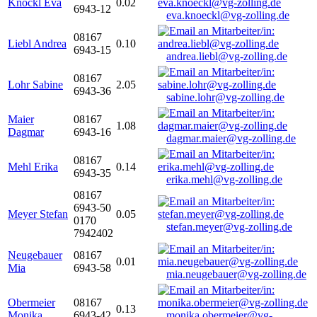
Knöckl Eva
0.02
6943-12
eva.knoeckl@vg-zolling.de
08167
Liebl Andrea
0.10
6943-15
andrea.liebl@vg-zolling.de
08167
Lohr Sabine
2.05
6943-36
sabine.lohr@vg-zolling.de
Maier
08167
1.08
Dagmar
6943-16
dagmar.maier@vg-zolling.de
08167
Mehl Erika
0.14
6943-35
erika.mehl@vg-zolling.de
08167
6943-50
Meyer Stefan
0.05
0170
stefan.meyer@vg-zolling.de
7942402
Neugebauer
08167
0.01
Mia
6943-58
mia.neugebauer@vg-zolling.de
Obermeier
08167
0.13
Monika
6943-42
monika.obermeier@vg-