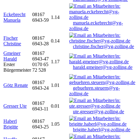
Eckebrecht
08167
1.14
Manuela
6943-59
manuela.eckebrecht@vg-
zolling.de
Fischer
08167
0.14
Christine
6943-28
christine.fischer@vg-zolling.de
Gmeiner
08167
Harald
6943-47
1.17
Erster
0170 65
harald.gmeiner@vg-zolling.de
Bürgermeister
72 528
08167
Götz Renate
1.01
6943-24
gebuehren.steuern@vg-
zolling.de
08167
Gresser Ute
0.01
6943-11
ute.gresser@vg-zolling.de
Haberl
08167
1.05
Brigitte
6943-25
brigitte.haberl@vg-zolling.de