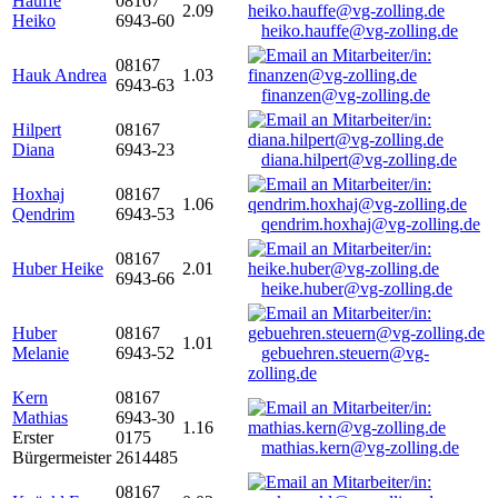
Hauffe
08167
2.09
Heiko
6943-60
heiko.hauffe@vg-zolling.de
08167
Hauk Andrea
1.03
6943-63
finanzen@vg-zolling.de
Hilpert
08167
Diana
6943-23
diana.hilpert@vg-zolling.de
Hoxhaj
08167
1.06
Qendrim
6943-53
qendrim.hoxhaj@vg-zolling.de
08167
Huber Heike
2.01
6943-66
heike.huber@vg-zolling.de
Huber
08167
1.01
Melanie
6943-52
gebuehren.steuern@vg-
zolling.de
Kern
08167
Mathias
6943-30
1.16
Erster
0175
mathias.kern@vg-zolling.de
Bürgermeister
2614485
08167