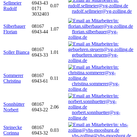
Sellmeier
6943-43
0.07
Rudolf
0171
rudolf.sellmeier@vg-zolling.de
3032403
Silberbauer
08167
1.07
Florian
6943-44
florian.silberbauer@vg-
zolling.de
08167
Soller Bianca
1.01
6943-33
gebuehren.steuern@vg-
zolling.de
Sommerer
08167
0.11
Christina
6943-61
christina.sommerer@vg-
zolling.de
Sonnhütter
08167
2.06
Norbert
6943-22
norbert.sonnhuetter@vg-
zolling.de
Steinecke
08167
0.03
Corinna
6943-32
vhs-zolling@vhs-moosburg.de