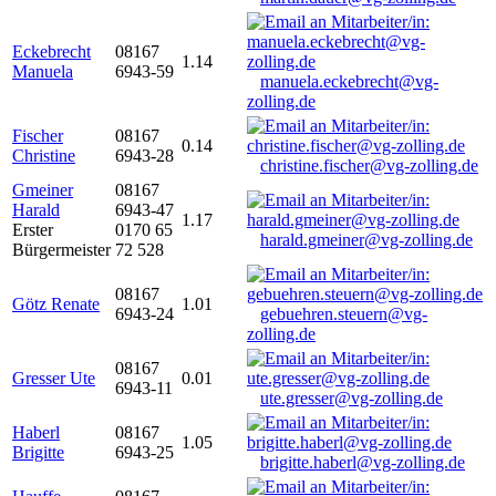
Eckebrecht
08167
1.14
Manuela
6943-59
manuela.eckebrecht@vg-
zolling.de
Fischer
08167
0.14
Christine
6943-28
christine.fischer@vg-zolling.de
Gmeiner
08167
Harald
6943-47
1.17
Erster
0170 65
harald.gmeiner@vg-zolling.de
Bürgermeister
72 528
08167
Götz Renate
1.01
6943-24
gebuehren.steuern@vg-
zolling.de
08167
Gresser Ute
0.01
6943-11
ute.gresser@vg-zolling.de
Haberl
08167
1.05
Brigitte
6943-25
brigitte.haberl@vg-zolling.de