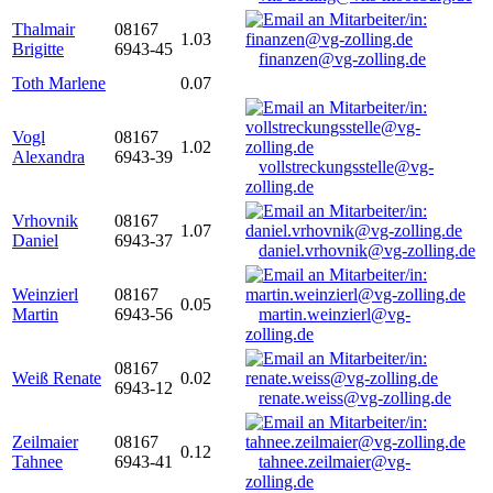
Thalmair
08167
1.03
Brigitte
6943-45
finanzen@vg-zolling.de
Toth Marlene
0.07
Vogl
08167
1.02
Alexandra
6943-39
vollstreckungsstelle@vg-
zolling.de
Vrhovnik
08167
1.07
Daniel
6943-37
daniel.vrhovnik@vg-zolling.de
Weinzierl
08167
0.05
Martin
6943-56
martin.weinzierl@vg-
zolling.de
08167
Weiß Renate
0.02
6943-12
renate.weiss@vg-zolling.de
Zeilmaier
08167
0.12
Tahnee
6943-41
tahnee.zeilmaier@vg-
zolling.de