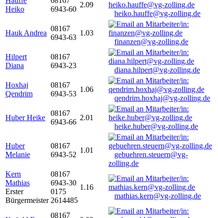
Hauffe
08167
2.09
Heiko
6943-60
heiko.hauffe@vg-zolling.de
08167
Hauk Andrea
1.03
6943-63
finanzen@vg-zolling.de
Hilpert
08167
Diana
6943-23
diana.hilpert@vg-zolling.de
Hoxhaj
08167
1.06
Qendrim
6943-53
qendrim.hoxhaj@vg-zolling.de
08167
Huber Heike
2.01
6943-66
heike.huber@vg-zolling.de
Huber
08167
1.01
Melanie
6943-52
gebuehren.steuern@vg-
zolling.de
Kern
08167
Mathias
6943-30
1.16
Erster
0175
mathias.kern@vg-zolling.de
Bürgermeister
2614485
08167