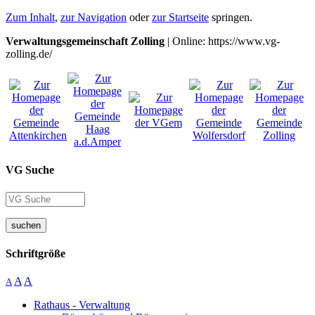
Zum Inhalt
,
zur Navigation
oder
zur Startseite
springen.
Verwaltungsgemeinschaft Zolling
| Online: https://www.vg-
zolling.de/
VG Suche
suchen
Schriftgröße
A
A
A
Rathaus - Verwaltung