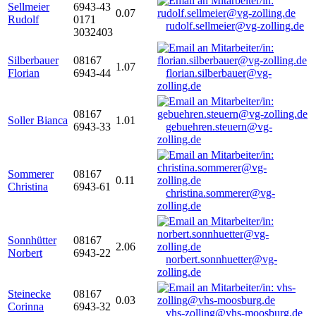
Sellmeier
6943-43
0.07
Rudolf
0171
rudolf.sellmeier@vg-zolling.de
3032403
Silberbauer
08167
1.07
Florian
6943-44
florian.silberbauer@vg-
zolling.de
08167
Soller Bianca
1.01
6943-33
gebuehren.steuern@vg-
zolling.de
Sommerer
08167
0.11
Christina
6943-61
christina.sommerer@vg-
zolling.de
Sonnhütter
08167
2.06
Norbert
6943-22
norbert.sonnhuetter@vg-
zolling.de
Steinecke
08167
0.03
Corinna
6943-32
vhs-zolling@vhs-moosburg.de