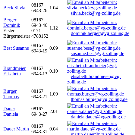
08167
Beck Silvia
1.04
6943-26
silvia.beck@vg-zolling.de
Berger
08167
Dominik
6943-46
1.12
Erster
0171
dominik.berger@vg-zolling.de
Bürgermeister
4788152
08167
Best Susanne
0.09
6943-19
susanne.best@vg-zolling.de
Brandmeier
08167
0.10
Elisabeth
6943-13
elisabeth.brandmeier@vg-
zolling.de
Burger
08167
1.09
Thomas
6943-21
thomas.burger@vg-zolling.de
Dauer
08167
2.01
Daniela
6943-27
daniela.dauer@vg-zolling.de
08167
Dauer Martin
0.04
6943-31
martin.dauer@vg-zolling.de