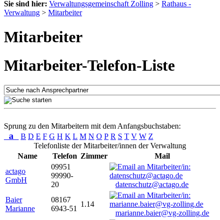
Sie sind hier:
Verwaltungsgemeinschaft Zolling
>
Rathaus -
Verwaltung
>
Mitarbeiter
Mitarbeiter
Mitarbeiter-Telefon-Liste
Sprung zu den Mitarbeitern mit dem Anfangsbuchstaben:
a
B
D
E
F
G
H
K
L
M
N
O
P
R
S
T
V
W
Z
Telefonliste der Mitarbeiter/innen der Verwaltung
Name
Telefon
Zimmer
Mail
09951
actago
99990-
GmbH
20
datenschutz@actago.de
Baier
08167
1.14
Marianne
6943-51
marianne.baier@vg-zolling.de