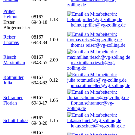
zolling.de
Priller
Helmut
08167
1.13
Erster
6943-18
helmut.priller@vg-zolling.de
Bürgermeister
Reiser
08167
1.09
Thomas
6943-34
thomas.reiser@vg-zolling.de
Riesch
08167
2.09
Maximilian
6943-55
maximilian.riesch@vg-
zolling.de
Rottmüller
08167
0.12
Julia
6943-62
julia.rottmueller@vg-zolling.de
Schranner
08167
1.06
Florian
6943-17
florian.schranner@vg-
zolling.de
08167
Schütt Lukas
1.15
6943-20
lukas.schuett@vg-zolling.de
08167