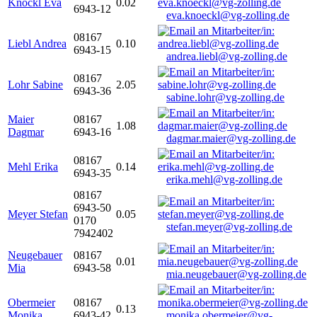
Knöckl Eva
0.02
6943-12
eva.knoeckl@vg-zolling.de
08167
Liebl Andrea
0.10
6943-15
andrea.liebl@vg-zolling.de
08167
Lohr Sabine
2.05
6943-36
sabine.lohr@vg-zolling.de
Maier
08167
1.08
Dagmar
6943-16
dagmar.maier@vg-zolling.de
08167
Mehl Erika
0.14
6943-35
erika.mehl@vg-zolling.de
08167
6943-50
Meyer Stefan
0.05
0170
stefan.meyer@vg-zolling.de
7942402
Neugebauer
08167
0.01
Mia
6943-58
mia.neugebauer@vg-zolling.de
Obermeier
08167
0.13
Monika
6943-42
monika.obermeier@vg-