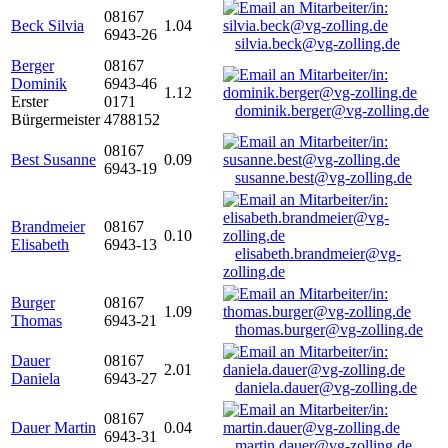
08167
Beck Silvia
1.04
6943-26
silvia.beck@vg-zolling.de
Berger
08167
Dominik
6943-46
1.12
Erster
0171
dominik.berger@vg-zolling.de
Bürgermeister
4788152
08167
Best Susanne
0.09
6943-19
susanne.best@vg-zolling.de
Brandmeier
08167
0.10
Elisabeth
6943-13
elisabeth.brandmeier@vg-
zolling.de
Burger
08167
1.09
Thomas
6943-21
thomas.burger@vg-zolling.de
Dauer
08167
2.01
Daniela
6943-27
daniela.dauer@vg-zolling.de
08167
Dauer Martin
0.04
6943-31
martin.dauer@vg-zolling.de