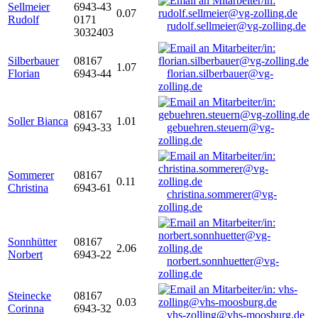
Sellmeier
6943-43
0.07
Rudolf
0171
rudolf.sellmeier@vg-zolling.de
3032403
Silberbauer
08167
1.07
Florian
6943-44
florian.silberbauer@vg-
zolling.de
08167
Soller Bianca
1.01
6943-33
gebuehren.steuern@vg-
zolling.de
Sommerer
08167
0.11
Christina
6943-61
christina.sommerer@vg-
zolling.de
Sonnhütter
08167
2.06
Norbert
6943-22
norbert.sonnhuetter@vg-
zolling.de
Steinecke
08167
0.03
Corinna
6943-32
vhs-zolling@vhs-moosburg.de