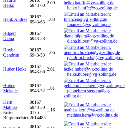
Hauffe
08167
2.09
Heiko
6943-60
heiko.hauffe@vg-zolling.de
08167
Hauk Andrea
1.03
6943-63
finanzen@vg-zolling.de
Hilpert
08167
Diana
6943-23
diana.hilpert@vg-zolling.de
Hoxhaj
08167
1.06
Qendrim
6943-53
qendrim.hoxhaj@vg-zolling.de
08167
Huber Heike
2.01
6943-66
heike.huber@vg-zolling.de
Huber
08167
1.01
Melanie
6943-52
gebuehren.steuern@vg-
zolling.de
Kern
08167
Mathias
6943-30
1.16
Erster
0175
mathias.kern@vg-zolling.de
Bürgermeister
2614485
08167