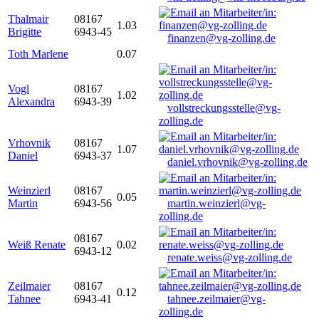
Thalmair
08167
1.03
Brigitte
6943-45
finanzen@vg-zolling.de
Toth Marlene
0.07
Vogl
08167
1.02
Alexandra
6943-39
vollstreckungsstelle@vg-
zolling.de
Vrhovnik
08167
1.07
Daniel
6943-37
daniel.vrhovnik@vg-zolling.de
Weinzierl
08167
0.05
Martin
6943-56
martin.weinzierl@vg-
zolling.de
08167
Weiß Renate
0.02
6943-12
renate.weiss@vg-zolling.de
Zeilmaier
08167
0.12
Tahnee
6943-41
tahnee.zeilmaier@vg-
zolling.de