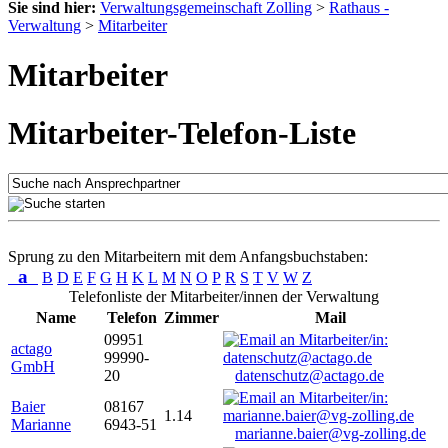
Sie sind hier:
Verwaltungsgemeinschaft Zolling
>
Rathaus -
Verwaltung
>
Mitarbeiter
Mitarbeiter
Mitarbeiter-Telefon-Liste
Sprung zu den Mitarbeitern mit dem Anfangsbuchstaben:
a
B
D
E
F
G
H
K
L
M
N
O
P
R
S
T
V
W
Z
Telefonliste der Mitarbeiter/innen der Verwaltung
Name
Telefon
Zimmer
Mail
09951
actago
99990-
GmbH
20
datenschutz@actago.de
Baier
08167
1.14
Marianne
6943-51
marianne.baier@vg-zolling.de