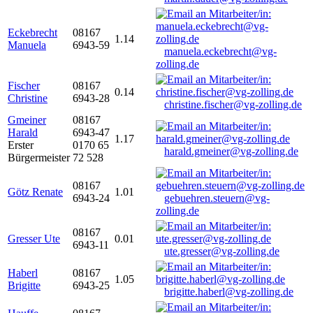
Eckebrecht
08167
1.14
Manuela
6943-59
manuela.eckebrecht@vg-
zolling.de
Fischer
08167
0.14
Christine
6943-28
christine.fischer@vg-zolling.de
Gmeiner
08167
Harald
6943-47
1.17
Erster
0170 65
harald.gmeiner@vg-zolling.de
Bürgermeister
72 528
08167
Götz Renate
1.01
6943-24
gebuehren.steuern@vg-
zolling.de
08167
Gresser Ute
0.01
6943-11
ute.gresser@vg-zolling.de
Haberl
08167
1.05
Brigitte
6943-25
brigitte.haberl@vg-zolling.de