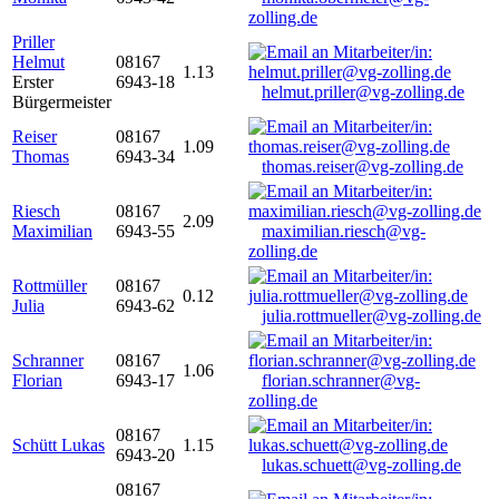
zolling.de
Priller
Helmut
08167
1.13
Erster
6943-18
helmut.priller@vg-zolling.de
Bürgermeister
Reiser
08167
1.09
Thomas
6943-34
thomas.reiser@vg-zolling.de
Riesch
08167
2.09
Maximilian
6943-55
maximilian.riesch@vg-
zolling.de
Rottmüller
08167
0.12
Julia
6943-62
julia.rottmueller@vg-zolling.de
Schranner
08167
1.06
Florian
6943-17
florian.schranner@vg-
zolling.de
08167
Schütt Lukas
1.15
6943-20
lukas.schuett@vg-zolling.de
08167