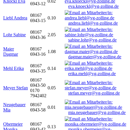
Knöckl Eva
0.02
6943-12
eva.knoeckl@vg-zolling.de
08167
Liebl Andrea
0.10
6943-15
andrea.liebl@vg-zolling.de
08167
Lohr Sabine
2.05
6943-36
sabine.lohr@vg-zolling.de
Maier
08167
1.08
Dagmar
6943-16
dagmar.maier@vg-zolling.de
08167
Mehl Erika
0.14
6943-35
erika.mehl@vg-zolling.de
08167
6943-50
Meyer Stefan
0.05
0170
stefan.meyer@vg-zolling.de
7942402
Neugebauer
08167
0.01
Mia
6943-58
mia.neugebauer@vg-zolling.de
Obermeier
08167
0.13
Monika
6943-42
monika.obermeier@vg-