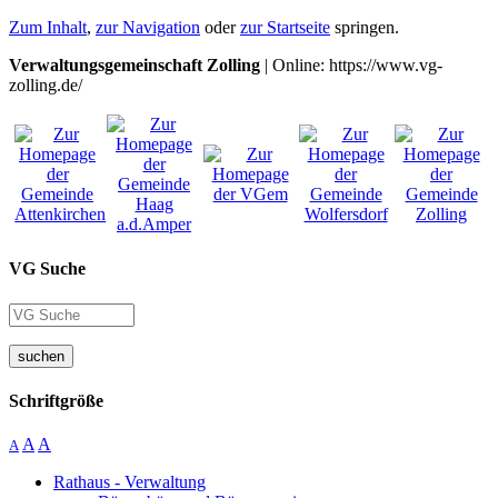
Zum Inhalt
,
zur Navigation
oder
zur Startseite
springen.
Verwaltungsgemeinschaft Zolling
| Online: https://www.vg-
zolling.de/
VG Suche
suchen
Schriftgröße
A
A
A
Rathaus - Verwaltung