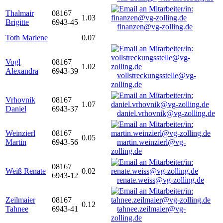
Thalmair
08167
1.03
Brigitte
6943-45
finanzen@vg-zolling.de
Toth Marlene
0.07
Vogl
08167
1.02
Alexandra
6943-39
vollstreckungsstelle@vg-
zolling.de
Vrhovnik
08167
1.07
Daniel
6943-37
daniel.vrhovnik@vg-zolling.de
Weinzierl
08167
0.05
Martin
6943-56
martin.weinzierl@vg-
zolling.de
08167
Weiß Renate
0.02
6943-12
renate.weiss@vg-zolling.de
Zeilmaier
08167
0.12
Tahnee
6943-41
tahnee.zeilmaier@vg-
zolling.de