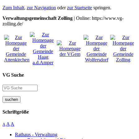
Zum Inhalt
,
zur Navigation
oder
zur Startseite
springen.
Verwaltungsgemeinschaft Zolling
| Online: https://www.vg-
zolling.de/
VG Suche
suchen
Schriftgröße
A
A
A
Rathaus - Verwaltung