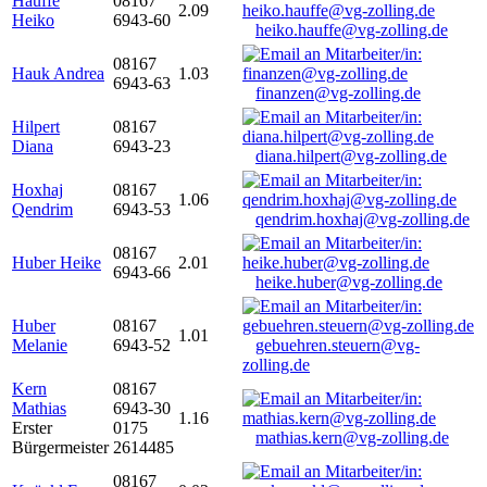
Hauffe
08167
2.09
Heiko
6943-60
heiko.hauffe@vg-zolling.de
08167
Hauk Andrea
1.03
6943-63
finanzen@vg-zolling.de
Hilpert
08167
Diana
6943-23
diana.hilpert@vg-zolling.de
Hoxhaj
08167
1.06
Qendrim
6943-53
qendrim.hoxhaj@vg-zolling.de
08167
Huber Heike
2.01
6943-66
heike.huber@vg-zolling.de
Huber
08167
1.01
Melanie
6943-52
gebuehren.steuern@vg-
zolling.de
Kern
08167
Mathias
6943-30
1.16
Erster
0175
mathias.kern@vg-zolling.de
Bürgermeister
2614485
08167