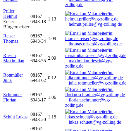
zolling.de
Priller
Helmut
08167
1.13
Erster
6943-18
helmut.priller@vg-zolling.de
Bürgermeister
Reiser
08167
1.09
Thomas
6943-34
thomas.reiser@vg-zolling.de
Riesch
08167
2.09
Maximilian
6943-55
maximilian.riesch@vg-
zolling.de
Rottmüller
08167
0.12
Julia
6943-62
julia.rottmueller@vg-zolling.de
Schranner
08167
1.06
Florian
6943-17
florian.schranner@vg-
zolling.de
08167
Schütt Lukas
1.15
6943-20
lukas.schuett@vg-zolling.de
08167