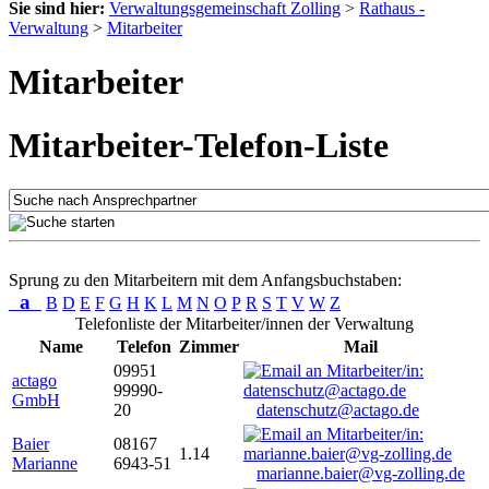
Sie sind hier:
Verwaltungsgemeinschaft Zolling
>
Rathaus -
Verwaltung
>
Mitarbeiter
Mitarbeiter
Mitarbeiter-Telefon-Liste
Sprung zu den Mitarbeitern mit dem Anfangsbuchstaben:
a
B
D
E
F
G
H
K
L
M
N
O
P
R
S
T
V
W
Z
Telefonliste der Mitarbeiter/innen der Verwaltung
Name
Telefon
Zimmer
Mail
09951
actago
99990-
GmbH
20
datenschutz@actago.de
Baier
08167
1.14
Marianne
6943-51
marianne.baier@vg-zolling.de