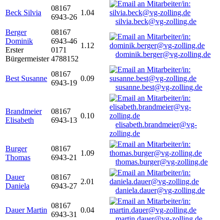
08167
Beck Silvia
1.04
6943-26
silvia.beck@vg-zolling.de
Berger
08167
Dominik
6943-46
1.12
Erster
0171
dominik.berger@vg-zolling.de
Bürgermeister
4788152
08167
Best Susanne
0.09
6943-19
susanne.best@vg-zolling.de
Brandmeier
08167
0.10
Elisabeth
6943-13
elisabeth.brandmeier@vg-
zolling.de
Burger
08167
1.09
Thomas
6943-21
thomas.burger@vg-zolling.de
Dauer
08167
2.01
Daniela
6943-27
daniela.dauer@vg-zolling.de
08167
Dauer Martin
0.04
6943-31
martin.dauer@vg-zolling.de