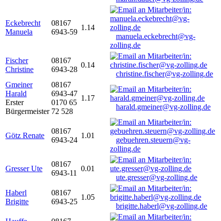
Eckebrecht
08167
1.14
Manuela
6943-59
manuela.eckebrecht@vg-
zolling.de
Fischer
08167
0.14
Christine
6943-28
christine.fischer@vg-zolling.de
Gmeiner
08167
Harald
6943-47
1.17
Erster
0170 65
harald.gmeiner@vg-zolling.de
Bürgermeister
72 528
08167
Götz Renate
1.01
6943-24
gebuehren.steuern@vg-
zolling.de
08167
Gresser Ute
0.01
6943-11
ute.gresser@vg-zolling.de
Haberl
08167
1.05
Brigitte
6943-25
brigitte.haberl@vg-zolling.de