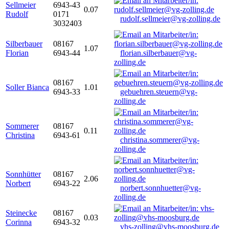
Sellmeier
6943-43
0.07
Rudolf
0171
rudolf.sellmeier@vg-zolling.de
3032403
Silberbauer
08167
1.07
Florian
6943-44
florian.silberbauer@vg-
zolling.de
08167
Soller Bianca
1.01
6943-33
gebuehren.steuern@vg-
zolling.de
Sommerer
08167
0.11
Christina
6943-61
christina.sommerer@vg-
zolling.de
Sonnhütter
08167
2.06
Norbert
6943-22
norbert.sonnhuetter@vg-
zolling.de
Steinecke
08167
0.03
Corinna
6943-32
vhs-zolling@vhs-moosburg.de