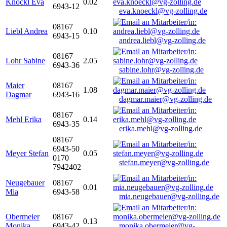
Knöckl Eva
0.02
6943-12
eva.knoeckl@vg-zolling.de
08167
Liebl Andrea
0.10
6943-15
andrea.liebl@vg-zolling.de
08167
Lohr Sabine
2.05
6943-36
sabine.lohr@vg-zolling.de
Maier
08167
1.08
Dagmar
6943-16
dagmar.maier@vg-zolling.de
08167
Mehl Erika
0.14
6943-35
erika.mehl@vg-zolling.de
08167
6943-50
Meyer Stefan
0.05
0170
stefan.meyer@vg-zolling.de
7942402
Neugebauer
08167
0.01
Mia
6943-58
mia.neugebauer@vg-zolling.de
Obermeier
08167
0.13
Monika
6943-42
monika.obermeier@vg-